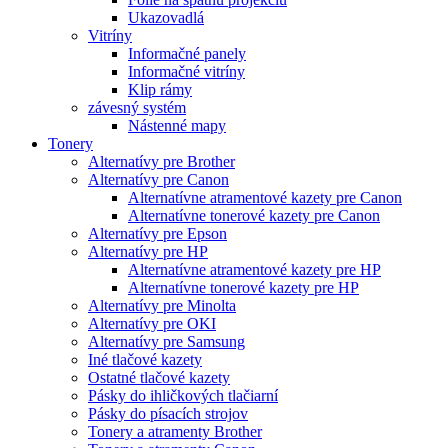
Ukazovadlá
Vitríny
Informačné panely
Informačné vitríny
Klip rámy
závesný systém
Nástenné mapy
Tonery
Alternatívy pre Brother
Alternatívy pre Canon
Alternatívne atramentové kazety pre Canon
Alternatívne tonerové kazety pre Canon
Alternatívy pre Epson
Alternatívy pre HP
Alternatívne atramentové kazety pre HP
Alternatívne tonerové kazety pre HP
Alternatívy pre Minolta
Alternatívy pre OKI
Alternatívy pre Samsung
Iné tlačové kazety
Ostatné tlačové kazety
Pásky do ihličkových tlačiarní
Pásky do písacích strojov
Tonery a atramenty Brother