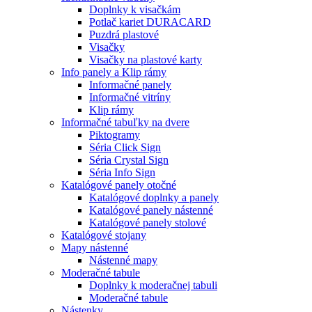
Doplnky k visačkám
Potlač kariet DURACARD
Puzdrá plastové
Visačky
Visačky na plastové karty
Info panely a Klip rámy
Informačné panely
Informačné vitríny
Klip rámy
Informačné tabuľky na dvere
Piktogramy
Séria Click Sign
Séria Crystal Sign
Séria Info Sign
Katalógové panely otočné
Katalógové doplnky a panely
Katalógové panely nástenné
Katalógové panely stolové
Katalógové stojany
Mapy nástenné
Nástenné mapy
Moderačné tabule
Doplnky k moderačnej tabuli
Moderačné tabule
Nástenky