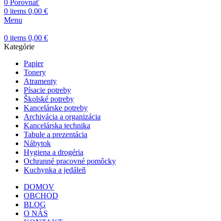
0
Porovnať
0
items
0,00
€
Menu
0
items
0,00
€
Kategórie
Papier
Tonery
Atramenty
Písacie potreby
Školské potreby
Kancelárske potreby
Archivácia a organizácia
Kancelárska technika
Tabule a prezentácia
Nábytok
Hygiena a drogéria
Ochranné pracovné pomôcky
Kuchynka a jedáleň
DOMOV
OBCHOD
BLOG
O NÁS