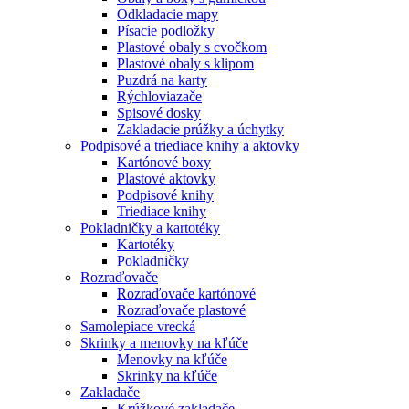
Odkladacie mapy
Písacie podložky
Plastové obaly s cvočkom
Plastové obaly s klipom
Puzdrá na karty
Rýchloviazače
Spisové dosky
Zakladacie prúžky a úchytky
Podpisové a triediace knihy a aktovky
Kartónové boxy
Plastové aktovky
Podpisové knihy
Triediace knihy
Pokladničky a kartotéky
Kartotéky
Pokladničky
Rozraďovače
Rozraďovače kartónové
Rozraďovače plastové
Samolepiace vrecká
Skrinky a menovky na kľúče
Menovky na kľúče
Skrinky na kľúče
Zakladače
Krúžkové zakladače