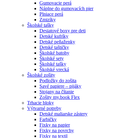
Gumovacie perá
Náplne do gumovacích pier
Plniace perá
Zmizíky
Školské tašky
Desiatové boxy pre deti
Detské kufríky
Detské peňaženky
Detské taštičky
Školské batohy
Školské sety
Školské tašky
Školské vrecká
Školské zošity
Podložky do zošita
Savé papiere – pijáky
Stojany na čítanie
Zošity my.book Flex
Trhacie bloky
Výtvarné potreby
Detské maliarske zástery
Farbičky
Fixky na papier
Fixky na povrchy
Fixky na textil