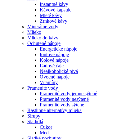
Instantné kávy
Kávové kapsule
Mleté kávy
Zrnkové kávy
Minerálne vody
Mlieko
Mlieko do kávy
Ochutené nápoje
Energetické nápoje
Iontové nápoje
Kolové nápoje
Ľadové čaje
Nealkoholické pivá
Ovocné nápoje
Vitamíny
Pramenité vody
Pramenité vody jemne sýtené
Pramenité vody nesýtené
Pramenité vody sýtené
Rastlinné alternatívy mlieka
Sirupy
Sladidlá
Cukor
Med
Sladké pochutiny