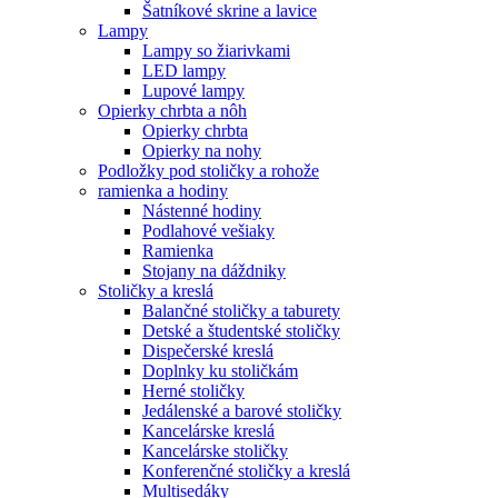
Šatníkové skrine a lavice
Lampy
Lampy so žiarivkami
LED lampy
Lupové lampy
Opierky chrbta a nôh
Opierky chrbta
Opierky na nohy
Podložky pod stoličky a rohože
ramienka a hodiny
Nástenné hodiny
Podlahové vešiaky
Ramienka
Stojany na dáždniky
Stoličky a kreslá
Balančné stoličky a taburety
Detské a študentské stoličky
Dispečerské kreslá
Doplnky ku stoličkám
Herné stoličky
Jedálenské a barové stoličky
Kancelárske kreslá
Kancelárske stoličky
Konferenčné stoličky a kreslá
Multisedáky