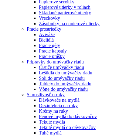
Papierové servítky
Papierové utierky v roliach
Skladané papierové utierky
Vreckovky
Zásobníky na papierové utierky
Pracie prostriedky
Aviváže
Bielidlá
Pracie gély
Pracie kapsuly
Pracie prášky
Prípravky do umývačky riadu
Čističe umývačky riadu
Leštidlá do umývačky riadu
Soli do umývačky riadu
Tablety do umývačky riadu
Vône do umývačky riadu
Starostlivosť o ruky
Dávkovače na mydlá
Dezinfekcia na ruky
Krémy na ruky
Penové mydlá do dávkovačov
Tekuté mydlá
Tekuté mydlá do dávkovačov
Tuhé mydlá