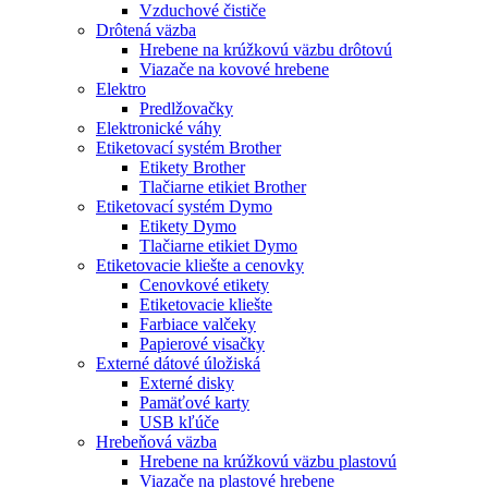
Vzduchové čističe
Drôtená väzba
Hrebene na krúžkovú väzbu drôtovú
Viazače na kovové hrebene
Elektro
Predlžovačky
Elektronické váhy
Etiketovací systém Brother
Etikety Brother
Tlačiarne etikiet Brother
Etiketovací systém Dymo
Etikety Dymo
Tlačiarne etikiet Dymo
Etiketovacie kliešte a cenovky
Cenovkové etikety
Etiketovacie kliešte
Farbiace valčeky
Papierové visačky
Externé dátové úložiská
Externé disky
Pamäťové karty
USB kľúče
Hrebeňová väzba
Hrebene na krúžkovú väzbu plastovú
Viazače na plastové hrebene