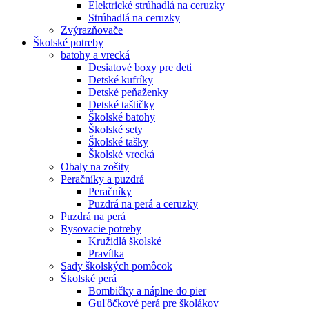
Elektrické strúhadlá na ceruzky
Strúhadlá na ceruzky
Zvýrazňovače
Školské potreby
batohy a vrecká
Desiatové boxy pre deti
Detské kufríky
Detské peňaženky
Detské taštičky
Školské batohy
Školské sety
Školské tašky
Školské vrecká
Obaly na zošity
Peračníky a puzdrá
Peračníky
Puzdrá na perá a ceruzky
Puzdrá na perá
Rysovacie potreby
Kružidlá školské
Pravítka
Sady školských pomôcok
Školské perá
Bombičky a náplne do pier
Guľôčkové perá pre školákov