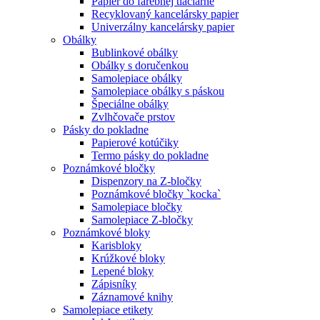
Papier do farebnej tlačiarne
Recyklovaný kancelársky papier
Univerzálny kancelársky papier
Obálky
Bublinkové obálky
Obálky s doručenkou
Samolepiace obálky
Samolepiace obálky s páskou
Špeciálne obálky
Zvlhčovače prstov
Pásky do pokladne
Papierové kotúčiky
Termo pásky do pokladne
Poznámkové bločky
Dispenzory na Z-bločky
Poznámkové bločky `kocka`
Samolepiace bločky
Samolepiace Z-bločky
Poznámkové bloky
Karisbloky
Krúžkové bloky
Lepené bloky
Zápisníky
Záznamové knihy
Samolepiace etikety