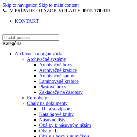
Skip to navigation
Skip to main content
📞 V PRÍPADE OTÁZOK VOLAJTE
0915 170 019
KONTAKT
Kategória
Archivácia a organizácia
Archivačné systémy
Archivačné boxy
Archivačné krabice
Archivačné spony
Laminované krabice
Plastové boxy
Zakladače na časopisy
Euroobaly
Obaly na dokumenty
_U_ a so zipsom
Katalógové knihy
Násuvné lišty
Obálky k násuvným lištám
Obaly _L_
Obaly a boxy s gumičkou