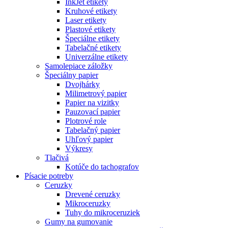
InkJet etikety
Kruhové etikety
Laser etikety
Plastové etikety
Špeciálne etikety
Tabelačné etikety
Univerzálne etikety
Samolepiace záložky
Špeciálny papier
Dvojhárky
Milimetrový papier
Papier na vizitky
Pauzovací papier
Plotrové role
Tabelačný papier
Uhľový papier
Výkresy
Tlačivá
Kotúče do tachografov
Písacie potreby
Ceruzky
Drevené ceruzky
Mikroceruzky
Tuhy do mikroceruziek
Gumy na gumovanie