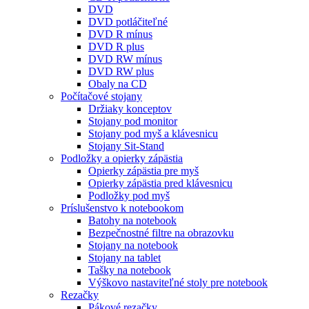
DVD
DVD potláčiteľné
DVD R mínus
DVD R plus
DVD RW mínus
DVD RW plus
Obaly na CD
Počítačové stojany
Držiaky konceptov
Stojany pod monitor
Stojany pod myš a klávesnicu
Stojany Sit-Stand
Podložky a opierky zápästia
Opierky zápästia pre myš
Opierky zápästia pred klávesnicu
Podložky pod myš
Príslušenstvo k notebookom
Batohy na notebook
Bezpečnostné filtre na obrazovku
Stojany na notebook
Stojany na tablet
Tašky na notebook
Výškovo nastaviteľné stoly pre notebook
Rezačky
Pákové rezačky