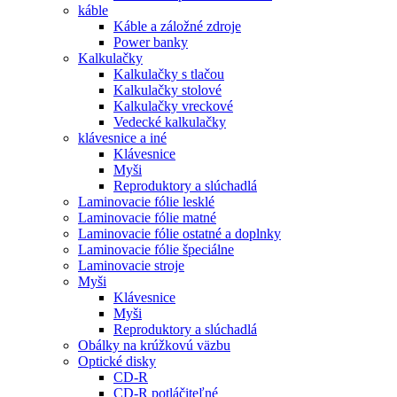
káble
Káble a záložné zdroje
Power banky
Kalkulačky
Kalkulačky s tlačou
Kalkulačky stolové
Kalkulačky vreckové
Vedecké kalkulačky
klávesnice a iné
Klávesnice
Myši
Reproduktory a slúchadlá
Laminovacie fólie lesklé
Laminovacie fólie matné
Laminovacie fólie ostatné a doplnky
Laminovacie fólie špeciálne
Laminovacie stroje
Myši
Klávesnice
Myši
Reproduktory a slúchadlá
Obálky na krúžkovú väzbu
Optické disky
CD-R
CD-R potláčiteľné