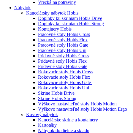
Vrecká na potraviny
Nábytok
Kancelársky nábytok Hobis
Doplnky ku skriniam Hobis Drive
Doplnky ku skriniam Hobis Strong
Kontajnery Hobis
Pracovné stoly Hobis Cross
Pracovné stoly Hobis Flex
Pracovné stoly Hobis Gate
Pracovné stoly Hobis Uni
Prídavné stoly Hobis Cross
Prídavné stoly Hobis Flex
Prídavné stoly Hobis Gate
Rokovacie stoly Hobis Cross
Rokovacie stoly Hobis Flex
Rokovacie stoly Hobis Gate
Rokovacie stoly Hobis Uni
Skrine Hobis Drive
Skrine Hobis Strong
Výškovo nastaviteľné stoly Hobis Motion
Výškovo nastaviteľné stoly Hobis Motion Ergo
Kovový nábytok
Kancelárske skrine a kontajnery
Kartotéky
Nábytok do dielne a skladu