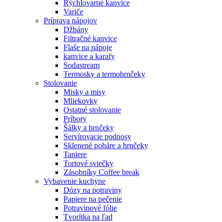
Rýchlovarné kanvice
Variče
Príprava nápojov
Džbány
Filtračné kanvice
Flaše na nápoje
kanvice a karafy
Sodastream
Termosky a termohrnčeky
Stolovanie
Misky a misy
Mliekovky
Ostatné stolovanie
Príbory
Šálky a hrnčeky
Servírovacie podnosy
Sklenené poháre a hrnčeky
Taniere
Tortové sviečky
Zásobníky Coffee break
Vybavenie kuchyne
Dózy na potraviny
Papiere na pečenie
Potravinové fólie
Tvorítka na ľad