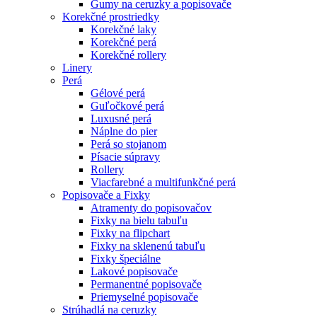
Gumy na ceruzky a popisovače
Korekčné prostriedky
Korekčné laky
Korekčné perá
Korekčné rollery
Linery
Perá
Gélové perá
Guľočkové perá
Luxusné perá
Náplne do pier
Perá so stojanom
Písacie súpravy
Rollery
Viacfarebné a multifunkčné perá
Popisovače a Fixky
Atramenty do popisovačov
Fixky na bielu tabuľu
Fixky na flipchart
Fixky na sklenenú tabuľu
Fixky špeciálne
Lakové popisovače
Permanentné popisovače
Priemyselné popisovače
Strúhadlá na ceruzky