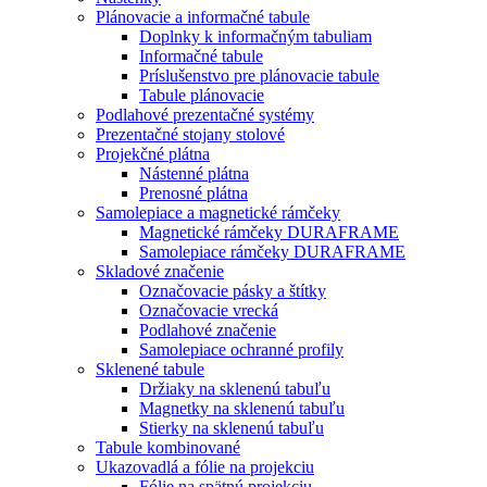
Plánovacie a informačné tabule
Doplnky k informačným tabuliam
Informačné tabule
Príslušenstvo pre plánovacie tabule
Tabule plánovacie
Podlahové prezentačné systémy
Prezentačné stojany stolové
Projekčné plátna
Nástenné plátna
Prenosné plátna
Samolepiace a magnetické rámčeky
Magnetické rámčeky DURAFRAME
Samolepiace rámčeky DURAFRAME
Skladové značenie
Označovacie pásky a štítky
Označovacie vrecká
Podlahové značenie
Samolepiace ochranné profily
Sklenené tabule
Držiaky na sklenenú tabuľu
Magnetky na sklenenú tabuľu
Stierky na sklenenú tabuľu
Tabule kombinované
Ukazovadlá a fólie na projekciu
Fólie na spätnú projekciu