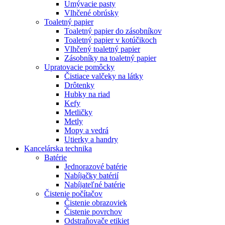
Umývacie pasty
Vlhčené obrúsky
Toaletný papier
Toaletný papier do zásobníkov
Toaletný papier v kotúčikoch
Vlhčený toaletný papier
Zásobníky na toaletný papier
Upratovacie pomôcky
Čistiace valčeky na látky
Drôtenky
Hubky na riad
Kefy
Metličky
Metly
Mopy a vedrá
Utierky a handry
Kancelárska technika
Batérie
Jednorazové batérie
Nabíjačky batérií
Nabíjateľné batérie
Čistenie počítačov
Čistenie obrazoviek
Čistenie povrchov
Odstraňovače etikiet