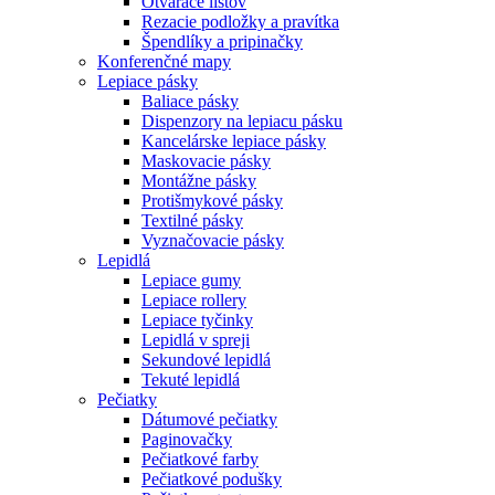
Otvárače listov
Rezacie podložky a pravítka
Špendlíky a pripinačky
Konferenčné mapy
Lepiace pásky
Baliace pásky
Dispenzory na lepiacu pásku
Kancelárske lepiace pásky
Maskovacie pásky
Montážne pásky
Protišmykové pásky
Textilné pásky
Vyznačovacie pásky
Lepidlá
Lepiace gumy
Lepiace rollery
Lepiace tyčinky
Lepidlá v spreji
Sekundové lepidlá
Tekuté lepidlá
Pečiatky
Dátumové pečiatky
Paginovačky
Pečiatkové farby
Pečiatkové podušky