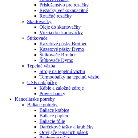
Prislušenstvo pre rezačky
Rezačky veľkokapacitné
Rotačné rezačky
Skartovačky
Oleje do skartovačky
Vrecia do skartovačky
Štítkovače
Kazetové pásky Brother
Kazetové pásky Dymo
Štítkovače Brother
Štítkovače Dymo
Tepelná väzba
Stroje na tepelnú väzbu
Termoobálky na tepelnú väzbu
USB nabíjačky
Káble a záložné zdroje
Power banky
Kancelárske potreby
Baliace potreby
Baliace krabice
Baliace papiere
Baliacie fólie
Darčekové tašky a krabičky
Odvíjače lepiacich pások
Papierové tašky