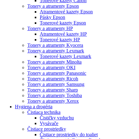
Tonerové kazety Canon
Tonery a atramenty Epson
Atramentové kazety Epson
Pásky Epson
Tonerové kazety Epson
Tonery a atramenty HP
Atramentové kazety HP
Tonerové kazety HP
Tonery a atramenty Kyocera
Tonery a atramenty Lexmark
Tonerové kazety Lexmark
Tonery a atramenty Minolta
Tonery a atramenty OKI
Tonery a atramenty Panasonic
Tonery a atramenty Ricoh
Tonery a atramenty Samsung
Tonery a atramenty Sharp
Tonery a atramenty Toshiba
Tonery a atramenty Xerox
Hygiena a drogéria
Čistiaca technika
Čističky vzduchu
Vysávače
Čistiace prostriedky
Čistiace prostriedky do toaliet