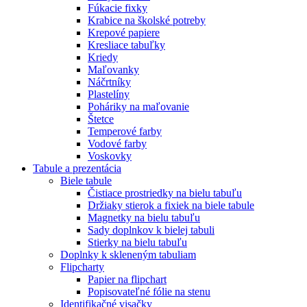
Fúkacie fixky
Krabice na školské potreby
Krepové papiere
Kresliace tabuľky
Kriedy
Maľovanky
Náčrtníky
Plastelíny
Poháriky na maľovanie
Štetce
Temperové farby
Vodové farby
Voskovky
Tabule a prezentácia
Biele tabule
Čistiace prostriedky na bielu tabuľu
Držiaky stierok a fixiek na biele tabule
Magnetky na bielu tabuľu
Sady doplnkov k bielej tabuli
Stierky na bielu tabuľu
Doplnky k skleneným tabuliam
Flipcharty
Papier na flipchart
Popisovateľné fólie na stenu
Identifikačné visačky