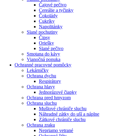
Čajové pečivo
Cereálie a tyčinky
Čokolády
Cukríky
Napolitánky
Slané pochutiny
Čipsy
Oriešky
Slané pečivo
Smotana do kávy
Vianočná ponuka
Ochranné pracovné pomôcky
Lekárničky
Ochrana dychu
Respirátory
Ochrana hlavy
Jednorázové čiapky
Ochrana pred hmyzom
Ochrana sluchu
Mušlové chrániče sluchu
Náhradné zátky do uší a náplne
Zátkové chrániče sluchu
Ochrana zraku
Nepriamo vetrané
Ochranné štíty