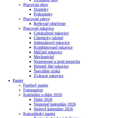
Pracovná obuv
Doplnky
Poltopánky
Pracovné odevy
Reflexné oblečenie
Pracovné rukavice
Celokožené rukavice
Chemicky odolné
Jednorázové rukavice
Kombinované rukavice
Máčané rukavice
Mechanické
Neprerezné a proti prepichu
Pletené/ šité rukavice
Špeciálne riziká
Zváracie rukavice
Papier
Farebný papier
Fotopapiere
Kalendáre a diáre 2026
Diáre 2026
Nástenné kalendáre 2026
Stolové kalendáre 2026
Kancelársky papier