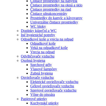
Čistiace prostriedky na nábytok
Čistiace prostriedky na okná a sklo
Čistiace prostriedky na riad
Čistiace ultrakoncentráty
Prostriedky do kanvíc a kávovarov
Univerzálne čistiace prostriedky
WC bloky
Doplnky kúpeľní a WC
Iné hygienické potreby
Odpadkové koše a vrecia na odpad
Odpadkové koše
Veká na odpadkové koše
Vrecia na odpad
Odvlhčovače vzduchu
Osobná hygiena
Sprchové gély
Vlasové šampóny
Zubná hygiena
Osviežovače vzduchu
Elektrické osviežovače vzduchu
Gélové osviežovače vzduchu
Sprejové osviežovače vzduchu
Vône do pisoára
Papierové utierky
Kuchynské utierky