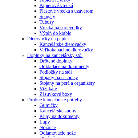
Papierové vrecká
Plastové vrecká s uzáverom
Špagáty
Tubusy
Vrecká na sprievodky
Výplň do krabíc
Dierovačky na papier
Kancelárske dierovačky
Veľkokapacitné dierovačky
Doplnky na kancelársky stôl
Drôtené doplnky
Odkladače na dokumenty
Podložky na stôl
Stojany na časopisy
Stojany na perá a organizéry
Vizitkáre
Zásuvkové boxy
Drobné kancelárske potreby
Gumičky
Kancelárske spony
Klipy na dokumenty
Lupy
Nožnice
Odlamovacie nože