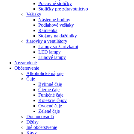
Pracovné stoličky
Stoličky pre zdravotníctvo
Vešiaky
Nástenné hodiny
Podlahové vešiaky
Ramienka
Stojany na dáždniky
žiarovky a ventilátory
Lampy so žiarivkami
LED lampy
Lupové lampy
Nezaradené
Občerstvenie
Alkoholické nápoje
Čaje
Bylinné čaje
Čierne čaje
Funkčné čaje
Kolekcie čajov
Ovocné čaje
Zelené čaje
Dochucovadlá
Džúsy
Iné občerstvenie
Kávy