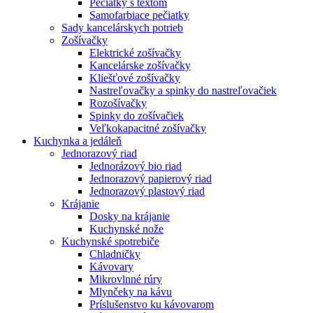
Pečiatky s textom
Samofarbiace pečiatky
Sady kancelárskych potrieb
Zošívačky
Elektrické zošívačky
Kancelárske zošívačky
Kliešťové zošívačky
Nastreľovačky a spinky do nastreľovačiek
Rozošívačky
Spinky do zošívačiek
Veľkokapacitné zošívačky
Kuchynka a jedáleň
Jednorazový riad
Jednorázový bio riad
Jednorazový papierový riad
Jednorazový plastový riad
Krájanie
Dosky na krájanie
Kuchynské nože
Kuchynské spotrebiče
Chladničky
Kávovary
Mikrovlnné rúry
Mlynčeky na kávu
Príslušenstvo ku kávovarom