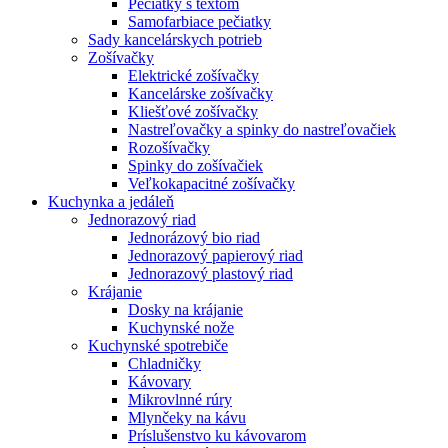
Pečiatky s textom
Samofarbiace pečiatky
Sady kancelárskych potrieb
Zošívačky
Elektrické zošívačky
Kancelárske zošívačky
Kliešťové zošívačky
Nastreľovačky a spinky do nastreľovačiek
Rozošívačky
Spinky do zošívačiek
Veľkokapacitné zošívačky
Kuchynka a jedáleň
Jednorazový riad
Jednorázový bio riad
Jednorazový papierový riad
Jednorazový plastový riad
Krájanie
Dosky na krájanie
Kuchynské nože
Kuchynské spotrebiče
Chladničky
Kávovary
Mikrovlnné rúry
Mlynčeky na kávu
Príslušenstvo ku kávovarom