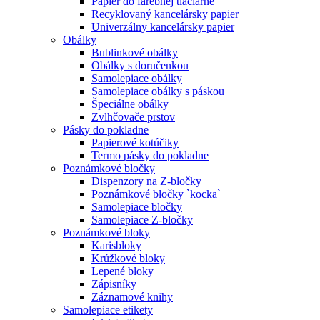
Papier do farebnej tlačiarne
Recyklovaný kancelársky papier
Univerzálny kancelársky papier
Obálky
Bublinkové obálky
Obálky s doručenkou
Samolepiace obálky
Samolepiace obálky s páskou
Špeciálne obálky
Zvlhčovače prstov
Pásky do pokladne
Papierové kotúčiky
Termo pásky do pokladne
Poznámkové bločky
Dispenzory na Z-bločky
Poznámkové bločky `kocka`
Samolepiace bločky
Samolepiace Z-bločky
Poznámkové bloky
Karisbloky
Krúžkové bloky
Lepené bloky
Zápisníky
Záznamové knihy
Samolepiace etikety