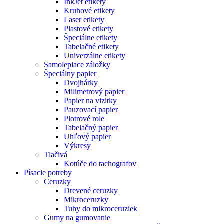
InkJet etikety
Kruhové etikety
Laser etikety
Plastové etikety
Špeciálne etikety
Tabelačné etikety
Univerzálne etikety
Samolepiace záložky
Špeciálny papier
Dvojhárky
Milimetrový papier
Papier na vizitky
Pauzovací papier
Plotrové role
Tabelačný papier
Uhľový papier
Výkresy
Tlačivá
Kotúče do tachografov
Písacie potreby
Ceruzky
Drevené ceruzky
Mikroceruzky
Tuhy do mikroceruziek
Gumy na gumovanie