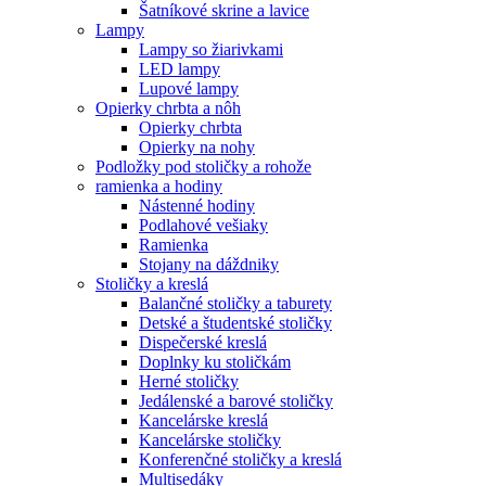
Šatníkové skrine a lavice
Lampy
Lampy so žiarivkami
LED lampy
Lupové lampy
Opierky chrbta a nôh
Opierky chrbta
Opierky na nohy
Podložky pod stoličky a rohože
ramienka a hodiny
Nástenné hodiny
Podlahové vešiaky
Ramienka
Stojany na dáždniky
Stoličky a kreslá
Balančné stoličky a taburety
Detské a študentské stoličky
Dispečerské kreslá
Doplnky ku stoličkám
Herné stoličky
Jedálenské a barové stoličky
Kancelárske kreslá
Kancelárske stoličky
Konferenčné stoličky a kreslá
Multisedáky