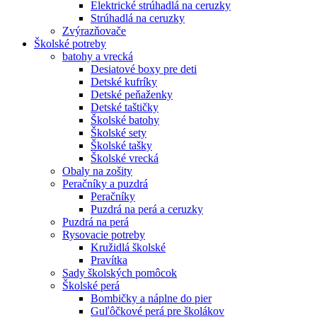
Elektrické strúhadlá na ceruzky
Strúhadlá na ceruzky
Zvýrazňovače
Školské potreby
batohy a vrecká
Desiatové boxy pre deti
Detské kufríky
Detské peňaženky
Detské taštičky
Školské batohy
Školské sety
Školské tašky
Školské vrecká
Obaly na zošity
Peračníky a puzdrá
Peračníky
Puzdrá na perá a ceruzky
Puzdrá na perá
Rysovacie potreby
Kružidlá školské
Pravítka
Sady školských pomôcok
Školské perá
Bombičky a náplne do pier
Guľôčkové perá pre školákov