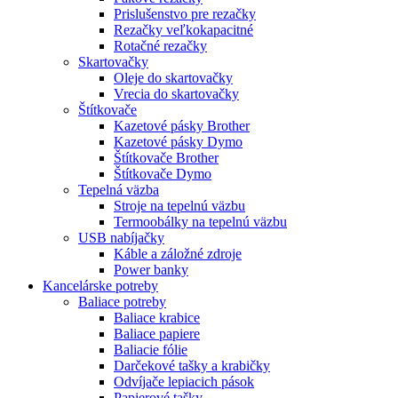
Prislušenstvo pre rezačky
Rezačky veľkokapacitné
Rotačné rezačky
Skartovačky
Oleje do skartovačky
Vrecia do skartovačky
Štítkovače
Kazetové pásky Brother
Kazetové pásky Dymo
Štítkovače Brother
Štítkovače Dymo
Tepelná väzba
Stroje na tepelnú väzbu
Termoobálky na tepelnú väzbu
USB nabíjačky
Káble a záložné zdroje
Power banky
Kancelárske potreby
Baliace potreby
Baliace krabice
Baliace papiere
Baliacie fólie
Darčekové tašky a krabičky
Odvíjače lepiacich pások
Papierové tašky