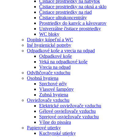
Čistiace prostriedky na nábytok
Čistiace prostriedky na okná a sklo
Čistiace prostriedky na riad
Čistiace ultrakoncentráty
Prostriedky do kanvíc a kávovarov
Univerzálne čistiace prostriedky
WC bloky
Doplnky kúpeľní a WC
Iné hygienické potreby
Odpadkové koše a vrecia na odpad
Odpadkové koše
Veká na odpadkové koše
Vrecia na odpad
Odvlhčovače vzduchu
Osobná hygiena
Sprchové gély
Vlasové šampóny
Zubná hygiena
Osviežovače vzduchu
Elektrické osviežovače vzduchu
Gélové osviežovače vzduchu
Sprejové osviežovače vzduchu
Vône do pisoára
Papierové utierky
Kuchynské utierky