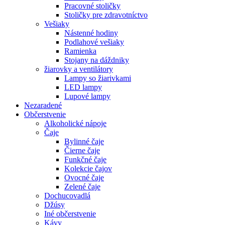
Pracovné stoličky
Stoličky pre zdravotníctvo
Vešiaky
Nástenné hodiny
Podlahové vešiaky
Ramienka
Stojany na dáždniky
žiarovky a ventilátory
Lampy so žiarivkami
LED lampy
Lupové lampy
Nezaradené
Občerstvenie
Alkoholické nápoje
Čaje
Bylinné čaje
Čierne čaje
Funkčné čaje
Kolekcie čajov
Ovocné čaje
Zelené čaje
Dochucovadlá
Džúsy
Iné občerstvenie
Kávy