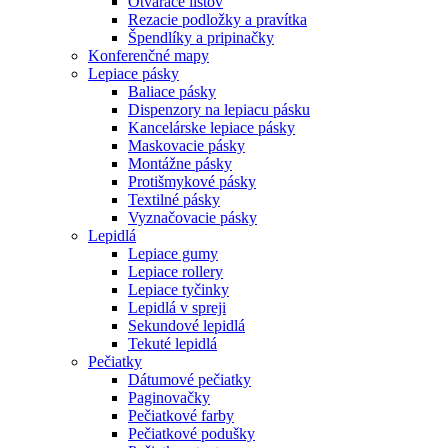
Otvárače listov
Rezacie podložky a pravítka
Špendlíky a pripinačky
Konferenčné mapy
Lepiace pásky
Baliace pásky
Dispenzory na lepiacu pásku
Kancelárske lepiace pásky
Maskovacie pásky
Montážne pásky
Protišmykové pásky
Textilné pásky
Vyznačovacie pásky
Lepidlá
Lepiace gumy
Lepiace rollery
Lepiace tyčinky
Lepidlá v spreji
Sekundové lepidlá
Tekuté lepidlá
Pečiatky
Dátumové pečiatky
Paginovačky
Pečiatkové farby
Pečiatkové podušky