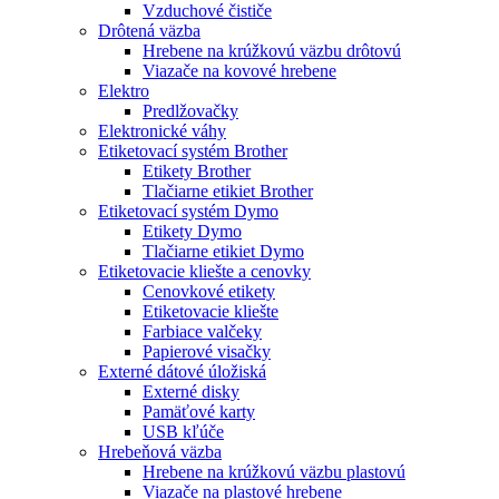
Vzduchové čističe
Drôtená väzba
Hrebene na krúžkovú väzbu drôtovú
Viazače na kovové hrebene
Elektro
Predlžovačky
Elektronické váhy
Etiketovací systém Brother
Etikety Brother
Tlačiarne etikiet Brother
Etiketovací systém Dymo
Etikety Dymo
Tlačiarne etikiet Dymo
Etiketovacie kliešte a cenovky
Cenovkové etikety
Etiketovacie kliešte
Farbiace valčeky
Papierové visačky
Externé dátové úložiská
Externé disky
Pamäťové karty
USB kľúče
Hrebeňová väzba
Hrebene na krúžkovú väzbu plastovú
Viazače na plastové hrebene