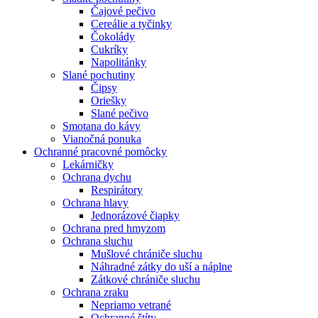
Čajové pečivo
Cereálie a tyčinky
Čokolády
Cukríky
Napolitánky
Slané pochutiny
Čipsy
Oriešky
Slané pečivo
Smotana do kávy
Vianočná ponuka
Ochranné pracovné pomôcky
Lekárničky
Ochrana dychu
Respirátory
Ochrana hlavy
Jednorázové čiapky
Ochrana pred hmyzom
Ochrana sluchu
Mušlové chrániče sluchu
Náhradné zátky do uší a náplne
Zátkové chrániče sluchu
Ochrana zraku
Nepriamo vetrané
Ochranné štíty