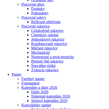
Pracovná obuv
Doplnky
Poltopánky
Pracovné odevy
Reflexné oblečenie
Pracovné rukavice
Celokožené rukavice
Chemicky odolné
Jednorázové rukavice
Kombinované rukavice
Máčané rukavice
Mechanické
Neprerezné a proti prepichu
Pletené/ šité rukavice
Špeciálne riziká
Zváracie rukavice
Papier
Farebný papier
Fotopapiere
Kalendáre a diáre 2026
Diáre 2026
Nástenné kalendáre 2026
Stolové kalendáre 2026
Kancelársky papier