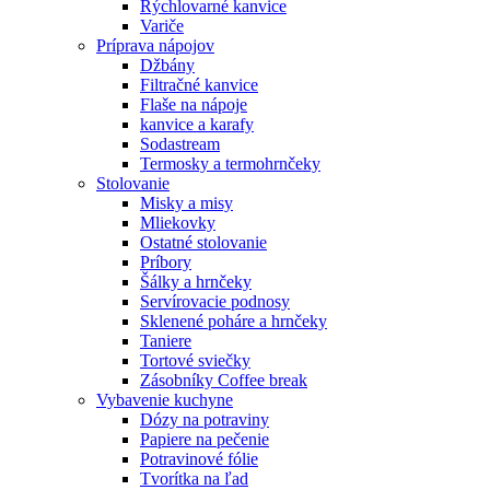
Rýchlovarné kanvice
Variče
Príprava nápojov
Džbány
Filtračné kanvice
Flaše na nápoje
kanvice a karafy
Sodastream
Termosky a termohrnčeky
Stolovanie
Misky a misy
Mliekovky
Ostatné stolovanie
Príbory
Šálky a hrnčeky
Servírovacie podnosy
Sklenené poháre a hrnčeky
Taniere
Tortové sviečky
Zásobníky Coffee break
Vybavenie kuchyne
Dózy na potraviny
Papiere na pečenie
Potravinové fólie
Tvorítka na ľad