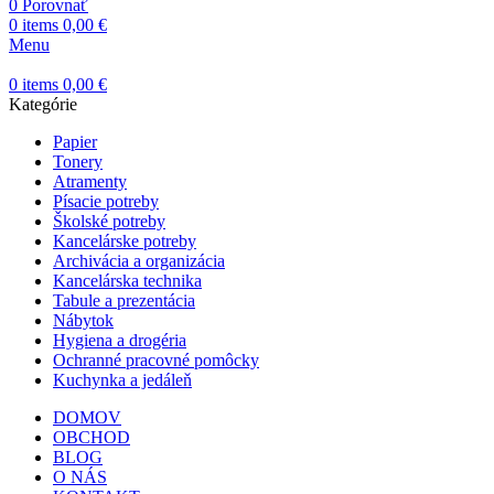
0
Porovnať
0
items
0,00
€
Menu
0
items
0,00
€
Kategórie
Papier
Tonery
Atramenty
Písacie potreby
Školské potreby
Kancelárske potreby
Archivácia a organizácia
Kancelárska technika
Tabule a prezentácia
Nábytok
Hygiena a drogéria
Ochranné pracovné pomôcky
Kuchynka a jedáleň
DOMOV
OBCHOD
BLOG
O NÁS