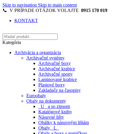
Skip to navigation
Skip to main content
📞 V PRÍPADE OTÁZOK VOLAJTE
0915 170 019
KONTAKT
Kategória
Archivácia a organizácia
Archivačné systémy
Archivačné boxy
Archivačné krabice
Archivačné spony
Laminované krabice
Plastové boxy
Zakladače na časopisy
Euroobaly
Obaly na dokumenty
_U_ a so zipsom
Katalógové knihy
Násuvné lišty
Obálky k násuvným lištám
Obaly _L_
Obaly a boxy s gumičkou