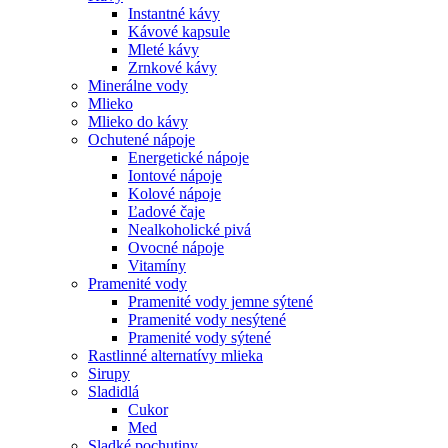
Instantné kávy
Kávové kapsule
Mleté kávy
Zrnkové kávy
Minerálne vody
Mlieko
Mlieko do kávy
Ochutené nápoje
Energetické nápoje
Iontové nápoje
Kolové nápoje
Ľadové čaje
Nealkoholické pivá
Ovocné nápoje
Vitamíny
Pramenité vody
Pramenité vody jemne sýtené
Pramenité vody nesýtené
Pramenité vody sýtené
Rastlinné alternatívy mlieka
Sirupy
Sladidlá
Cukor
Med
Sladké pochutiny