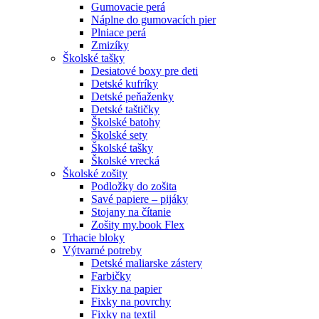
Gumovacie perá
Náplne do gumovacích pier
Plniace perá
Zmizíky
Školské tašky
Desiatové boxy pre deti
Detské kufríky
Detské peňaženky
Detské taštičky
Školské batohy
Školské sety
Školské tašky
Školské vrecká
Školské zošity
Podložky do zošita
Savé papiere – pijáky
Stojany na čítanie
Zošity my.book Flex
Trhacie bloky
Výtvarné potreby
Detské maliarske zástery
Farbičky
Fixky na papier
Fixky na povrchy
Fixky na textil