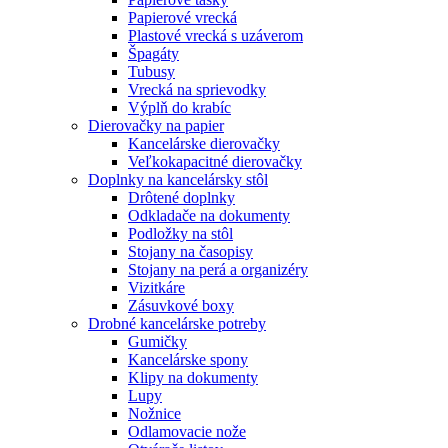
Papierové vrecká
Plastové vrecká s uzáverom
Špagáty
Tubusy
Vrecká na sprievodky
Výplň do krabíc
Dierovačky na papier
Kancelárske dierovačky
Veľkokapacitné dierovačky
Doplnky na kancelársky stôl
Drôtené doplnky
Odkladače na dokumenty
Podložky na stôl
Stojany na časopisy
Stojany na perá a organizéry
Vizitkáre
Zásuvkové boxy
Drobné kancelárske potreby
Gumičky
Kancelárske spony
Klipy na dokumenty
Lupy
Nožnice
Odlamovacie nože