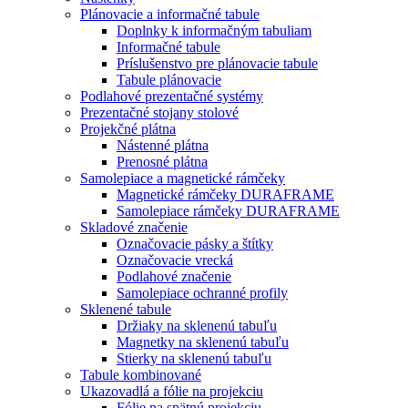
Plánovacie a informačné tabule
Doplnky k informačným tabuliam
Informačné tabule
Príslušenstvo pre plánovacie tabule
Tabule plánovacie
Podlahové prezentačné systémy
Prezentačné stojany stolové
Projekčné plátna
Nástenné plátna
Prenosné plátna
Samolepiace a magnetické rámčeky
Magnetické rámčeky DURAFRAME
Samolepiace rámčeky DURAFRAME
Skladové značenie
Označovacie pásky a štítky
Označovacie vrecká
Podlahové značenie
Samolepiace ochranné profily
Sklenené tabule
Držiaky na sklenenú tabuľu
Magnetky na sklenenú tabuľu
Stierky na sklenenú tabuľu
Tabule kombinované
Ukazovadlá a fólie na projekciu
Fólie na spätnú projekciu