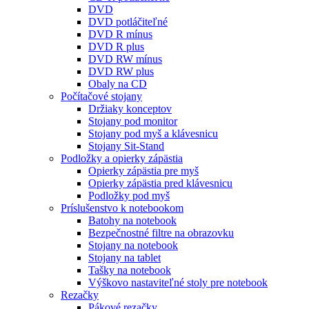
DVD
DVD potláčiteľné
DVD R mínus
DVD R plus
DVD RW mínus
DVD RW plus
Obaly na CD
Počítačové stojany
Držiaky konceptov
Stojany pod monitor
Stojany pod myš a klávesnicu
Stojany Sit-Stand
Podložky a opierky zápästia
Opierky zápästia pre myš
Opierky zápästia pred klávesnicu
Podložky pod myš
Príslušenstvo k notebookom
Batohy na notebook
Bezpečnostné filtre na obrazovku
Stojany na notebook
Stojany na tablet
Tašky na notebook
Výškovo nastaviteľné stoly pre notebook
Rezačky
Pákové rezačky