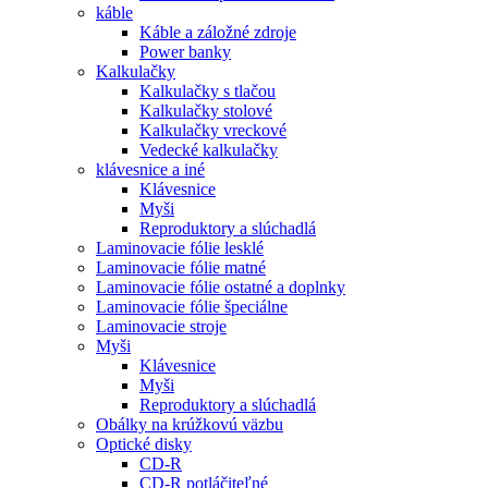
káble
Káble a záložné zdroje
Power banky
Kalkulačky
Kalkulačky s tlačou
Kalkulačky stolové
Kalkulačky vreckové
Vedecké kalkulačky
klávesnice a iné
Klávesnice
Myši
Reproduktory a slúchadlá
Laminovacie fólie lesklé
Laminovacie fólie matné
Laminovacie fólie ostatné a doplnky
Laminovacie fólie špeciálne
Laminovacie stroje
Myši
Klávesnice
Myši
Reproduktory a slúchadlá
Obálky na krúžkovú väzbu
Optické disky
CD-R
CD-R potláčiteľné