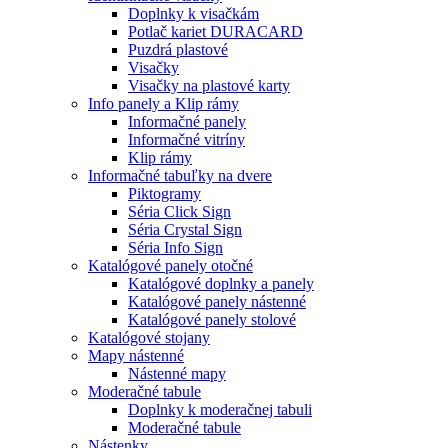
Doplnky k visačkám
Potlač kariet DURACARD
Puzdrá plastové
Visačky
Visačky na plastové karty
Info panely a Klip rámy
Informačné panely
Informačné vitríny
Klip rámy
Informačné tabuľky na dvere
Piktogramy
Séria Click Sign
Séria Crystal Sign
Séria Info Sign
Katalógové panely otočné
Katalógové doplnky a panely
Katalógové panely nástenné
Katalógové panely stolové
Katalógové stojany
Mapy nástenné
Nástenné mapy
Moderačné tabule
Doplnky k moderačnej tabuli
Moderačné tabule
Nástenky