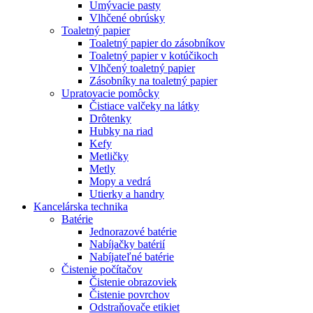
Umývacie pasty
Vlhčené obrúsky
Toaletný papier
Toaletný papier do zásobníkov
Toaletný papier v kotúčikoch
Vlhčený toaletný papier
Zásobníky na toaletný papier
Upratovacie pomôcky
Čistiace valčeky na látky
Drôtenky
Hubky na riad
Kefy
Metličky
Metly
Mopy a vedrá
Utierky a handry
Kancelárska technika
Batérie
Jednorazové batérie
Nabíjačky batérií
Nabíjateľné batérie
Čistenie počítačov
Čistenie obrazoviek
Čistenie povrchov
Odstraňovače etikiet