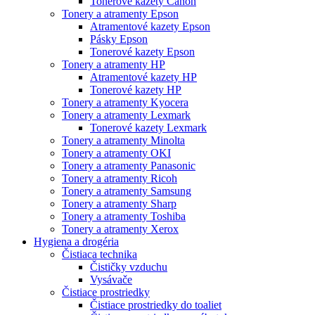
Tonerové kazety Canon
Tonery a atramenty Epson
Atramentové kazety Epson
Pásky Epson
Tonerové kazety Epson
Tonery a atramenty HP
Atramentové kazety HP
Tonerové kazety HP
Tonery a atramenty Kyocera
Tonery a atramenty Lexmark
Tonerové kazety Lexmark
Tonery a atramenty Minolta
Tonery a atramenty OKI
Tonery a atramenty Panasonic
Tonery a atramenty Ricoh
Tonery a atramenty Samsung
Tonery a atramenty Sharp
Tonery a atramenty Toshiba
Tonery a atramenty Xerox
Hygiena a drogéria
Čistiaca technika
Čističky vzduchu
Vysávače
Čistiace prostriedky
Čistiace prostriedky do toaliet