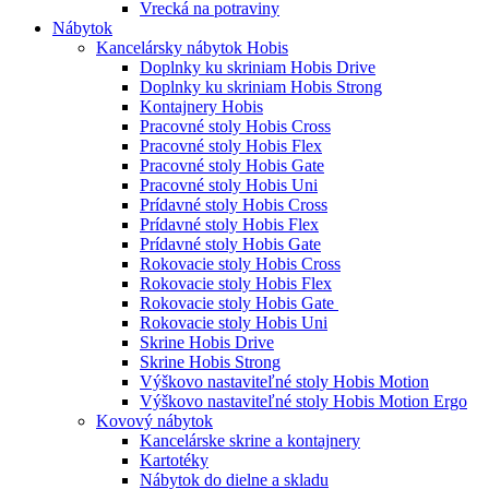
Vrecká na potraviny
Nábytok
Kancelársky nábytok Hobis
Doplnky ku skriniam Hobis Drive
Doplnky ku skriniam Hobis Strong
Kontajnery Hobis
Pracovné stoly Hobis Cross
Pracovné stoly Hobis Flex
Pracovné stoly Hobis Gate
Pracovné stoly Hobis Uni
Prídavné stoly Hobis Cross
Prídavné stoly Hobis Flex
Prídavné stoly Hobis Gate
Rokovacie stoly Hobis Cross
Rokovacie stoly Hobis Flex
Rokovacie stoly Hobis Gate
Rokovacie stoly Hobis Uni
Skrine Hobis Drive
Skrine Hobis Strong
Výškovo nastaviteľné stoly Hobis Motion
Výškovo nastaviteľné stoly Hobis Motion Ergo
Kovový nábytok
Kancelárske skrine a kontajnery
Kartotéky
Nábytok do dielne a skladu