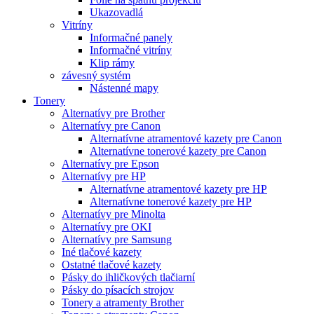
Ukazovadlá
Vitríny
Informačné panely
Informačné vitríny
Klip rámy
závesný systém
Nástenné mapy
Tonery
Alternatívy pre Brother
Alternatívy pre Canon
Alternatívne atramentové kazety pre Canon
Alternatívne tonerové kazety pre Canon
Alternatívy pre Epson
Alternatívy pre HP
Alternatívne atramentové kazety pre HP
Alternatívne tonerové kazety pre HP
Alternatívy pre Minolta
Alternatívy pre OKI
Alternatívy pre Samsung
Iné tlačové kazety
Ostatné tlačové kazety
Pásky do ihličkových tlačiarní
Pásky do písacích strojov
Tonery a atramenty Brother