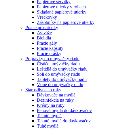
Papierové servítky
Papierové utierky v roliach
Skladané papierové utierky
Vreckovky
Zásobníky na papierové utierky
Pracie prostriedky
Aviváže
Bielidlá
Pracie gély
Pracie kapsuly
Pracie prášky
Prípravky do umývačky riadu
Čističe umývačky riadu
Leštidlá do umývačky riadu
Soli do umývačky riadu
Tablety do umývačky riadu
Vône do umývačky riadu
Starostlivosť o ruky
Dávkovače na mydlá
Dezinfekcia na ruky
Krémy na ruky
Penové mydlá do dávkovačov
Tekuté mydlá
Tekuté mydlá do dávkovačov
Tuhé mydlá