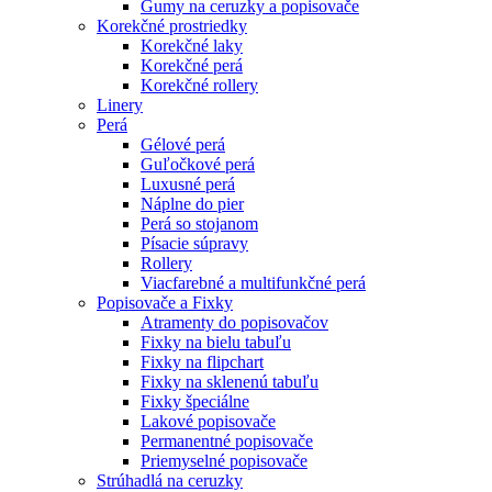
Gumy na ceruzky a popisovače
Korekčné prostriedky
Korekčné laky
Korekčné perá
Korekčné rollery
Linery
Perá
Gélové perá
Guľočkové perá
Luxusné perá
Náplne do pier
Perá so stojanom
Písacie súpravy
Rollery
Viacfarebné a multifunkčné perá
Popisovače a Fixky
Atramenty do popisovačov
Fixky na bielu tabuľu
Fixky na flipchart
Fixky na sklenenú tabuľu
Fixky špeciálne
Lakové popisovače
Permanentné popisovače
Priemyselné popisovače
Strúhadlá na ceruzky