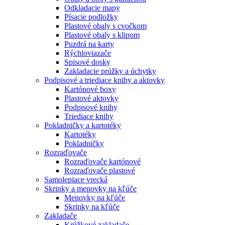
Odkladacie mapy
Písacie podložky
Plastové obaly s cvočkom
Plastové obaly s klipom
Puzdrá na karty
Rýchloviazače
Spisové dosky
Zakladacie prúžky a úchytky
Podpisové a triediace knihy a aktovky
Kartónové boxy
Plastové aktovky
Podpisové knihy
Triediace knihy
Pokladničky a kartotéky
Kartotéky
Pokladničky
Rozraďovače
Rozraďovače kartónové
Rozraďovače plastové
Samolepiace vrecká
Skrinky a menovky na kľúče
Menovky na kľúče
Skrinky na kľúče
Zakladače
Krúžkové zakladače