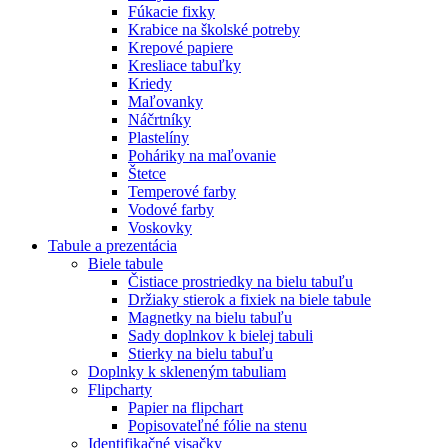
Fúkacie fixky
Krabice na školské potreby
Krepové papiere
Kresliace tabuľky
Kriedy
Maľovanky
Náčrtníky
Plastelíny
Poháriky na maľovanie
Štetce
Temperové farby
Vodové farby
Voskovky
Tabule a prezentácia
Biele tabule
Čistiace prostriedky na bielu tabuľu
Držiaky stierok a fixiek na biele tabule
Magnetky na bielu tabuľu
Sady doplnkov k bielej tabuli
Stierky na bielu tabuľu
Doplnky k skleneným tabuliam
Flipcharty
Papier na flipchart
Popisovateľné fólie na stenu
Identifikačné visačky