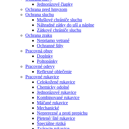
Jednorázové čiapky
Ochrana pred hmyzom
Ochrana sluchu
Mušlové chrániče sluchu
Náhradné zátky do uší a náplne
Zátkové chrániče sluchu
Ochrana zraku
Nepriamo vetrané
Ochranné štíty
Pracovná obuv
Doplnky
Poltopánky
Pracovné odevy
Reflexné oblečenie
Pracovné rukavice
Celokožené rukavice
Chemicky odolné
Jednorázové rukavice
Kombinované rukavice
Máčané rukavice
Mechanické
Neprerezné a proti prepichu
Pletené/ šité rukavice
Špeciálne riziká
Zváracie rukavice