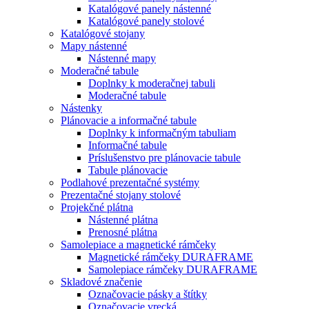
Katalógové panely nástenné
Katalógové panely stolové
Katalógové stojany
Mapy nástenné
Nástenné mapy
Moderačné tabule
Doplnky k moderačnej tabuli
Moderačné tabule
Nástenky
Plánovacie a informačné tabule
Doplnky k informačným tabuliam
Informačné tabule
Príslušenstvo pre plánovacie tabule
Tabule plánovacie
Podlahové prezentačné systémy
Prezentačné stojany stolové
Projekčné plátna
Nástenné plátna
Prenosné plátna
Samolepiace a magnetické rámčeky
Magnetické rámčeky DURAFRAME
Samolepiace rámčeky DURAFRAME
Skladové značenie
Označovacie pásky a štítky
Označovacie vrecká