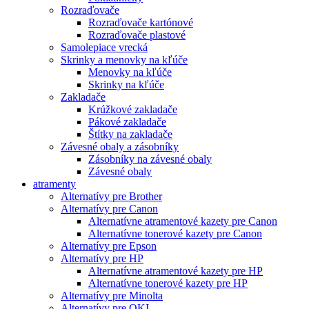
Rozraďovače
Rozraďovače kartónové
Rozraďovače plastové
Samolepiace vrecká
Skrinky a menovky na kľúče
Menovky na kľúče
Skrinky na kľúče
Zakladače
Krúžkové zakladače
Pákové zakladače
Štítky na zakladače
Závesné obaly a zásobníky
Zásobníky na závesné obaly
Závesné obaly
atramenty
Alternatívy pre Brother
Alternatívy pre Canon
Alternatívne atramentové kazety pre Canon
Alternatívne tonerové kazety pre Canon
Alternatívy pre Epson
Alternatívy pre HP
Alternatívne atramentové kazety pre HP
Alternatívne tonerové kazety pre HP
Alternatívy pre Minolta
Alternatívy pre OKI