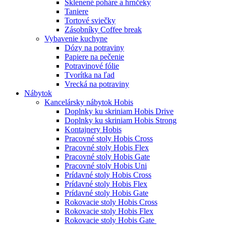
Sklenené poháre a hrnčeky
Taniere
Tortové sviečky
Zásobníky Coffee break
Vybavenie kuchyne
Dózy na potraviny
Papiere na pečenie
Potravinové fólie
Tvorítka na ľad
Vrecká na potraviny
Nábytok
Kancelársky nábytok Hobis
Doplnky ku skriniam Hobis Drive
Doplnky ku skriniam Hobis Strong
Kontajnery Hobis
Pracovné stoly Hobis Cross
Pracovné stoly Hobis Flex
Pracovné stoly Hobis Gate
Pracovné stoly Hobis Uni
Prídavné stoly Hobis Cross
Prídavné stoly Hobis Flex
Prídavné stoly Hobis Gate
Rokovacie stoly Hobis Cross
Rokovacie stoly Hobis Flex
Rokovacie stoly Hobis Gate