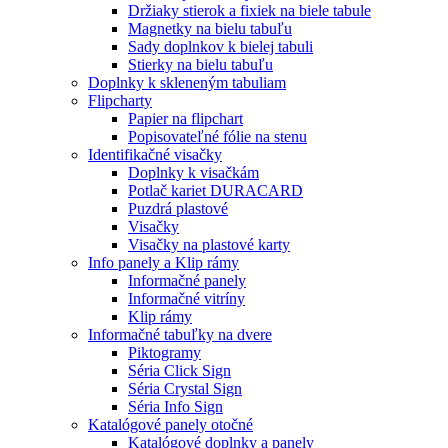
Držiaky stierok a fixiek na biele tabule
Magnetky na bielu tabuľu
Sady doplnkov k bielej tabuli
Stierky na bielu tabuľu
Doplnky k skleneným tabuliam
Flipcharty
Papier na flipchart
Popisovateľné fólie na stenu
Identifikačné visačky
Doplnky k visačkám
Potlač kariet DURACARD
Puzdrá plastové
Visačky
Visačky na plastové karty
Info panely a Klip rámy
Informačné panely
Informačné vitríny
Klip rámy
Informačné tabuľky na dvere
Piktogramy
Séria Click Sign
Séria Crystal Sign
Séria Info Sign
Katalógové panely otočné
Katalógové doplnky a panely