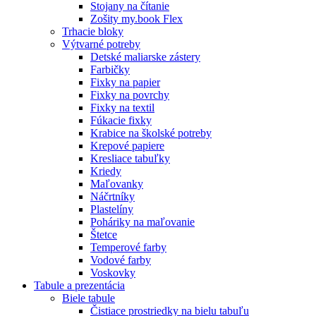
Stojany na čítanie
Zošity my.book Flex
Trhacie bloky
Výtvarné potreby
Detské maliarske zástery
Farbičky
Fixky na papier
Fixky na povrchy
Fixky na textil
Fúkacie fixky
Krabice na školské potreby
Krepové papiere
Kresliace tabuľky
Kriedy
Maľovanky
Náčrtníky
Plastelíny
Poháriky na maľovanie
Štetce
Temperové farby
Vodové farby
Voskovky
Tabule a prezentácia
Biele tabule
Čistiace prostriedky na bielu tabuľu