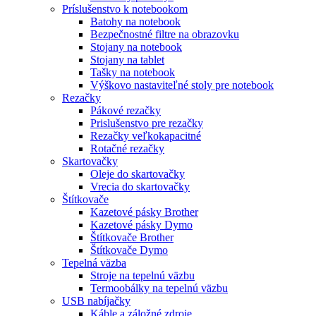
Príslušenstvo k notebookom
Batohy na notebook
Bezpečnostné filtre na obrazovku
Stojany na notebook
Stojany na tablet
Tašky na notebook
Výškovo nastaviteľné stoly pre notebook
Rezačky
Pákové rezačky
Prislušenstvo pre rezačky
Rezačky veľkokapacitné
Rotačné rezačky
Skartovačky
Oleje do skartovačky
Vrecia do skartovačky
Štítkovače
Kazetové pásky Brother
Kazetové pásky Dymo
Štítkovače Brother
Štítkovače Dymo
Tepelná väzba
Stroje na tepelnú väzbu
Termoobálky na tepelnú väzbu
USB nabíjačky
Káble a záložné zdroje