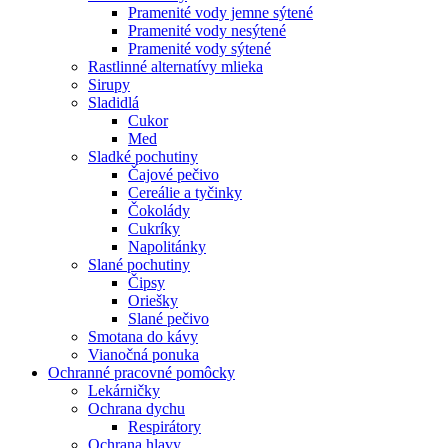
Pramenité vody jemne sýtené
Pramenité vody nesýtené
Pramenité vody sýtené
Rastlinné alternatívy mlieka
Sirupy
Sladidlá
Cukor
Med
Sladké pochutiny
Čajové pečivo
Cereálie a tyčinky
Čokolády
Cukríky
Napolitánky
Slané pochutiny
Čipsy
Oriešky
Slané pečivo
Smotana do kávy
Vianočná ponuka
Ochranné pracovné pomôcky
Lekárničky
Ochrana dychu
Respirátory
Ochrana hlavy