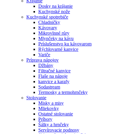
Krájanie
Dosky na krájanie
Kuchynské nože
Kuchynské spotrebiče
Chladničky
Kávovary
Mikrovlnné rúry
Mlynčeky na kávu
Príslušenstvo ku kávovarom
Rýchlovarné kanvice
Variče
Príprava nápojov
Džbány
Filtračné kanvice
Flaše na nápoje
kanvice a karafy
Sodastream
Termosky a termohrnčeky
Stolovanie
Misky a misy
Mliekovky
Ostatné stolovanie
Príbory
Šálky a hrnčeky
Servírovacie podnosy