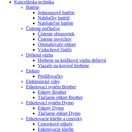
Kancelárska technika
Batérie
Jednorazové batérie
Nabíjačky batérií
Nabíjateľné batérie
Čistenie počítačov
Čistenie obrazoviek
Čistenie povrchov
Odstraňovače etikiet
Vzduchové čističe
Drôtená väzba
Hrebene na krúžkovú väzbu drôtovú
Viazače na kovové hrebene
Elektro
Predlžovačky
Elektronické váhy
Etiketovací systém Brother
Etikety Brother
Tlačiarne etikiet Brother
Etiketovací systém Dymo
Etikety Dymo
Tlačiarne etikiet Dymo
Etiketovacie kliešte a cenovky
Cenovkové etikety
Etiketovacie kliešte