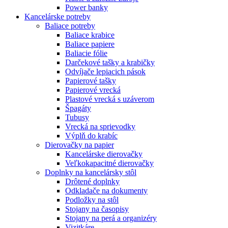
Power banky
Kancelárske potreby
Baliace potreby
Baliace krabice
Baliace papiere
Baliacie fólie
Darčekové tašky a krabičky
Odvíjače lepiacich pások
Papierové tašky
Papierové vrecká
Plastové vrecká s uzáverom
Špagáty
Tubusy
Vrecká na sprievodky
Výplň do krabíc
Dierovačky na papier
Kancelárske dierovačky
Veľkokapacitné dierovačky
Doplnky na kancelársky stôl
Drôtené doplnky
Odkladače na dokumenty
Podložky na stôl
Stojany na časopisy
Stojany na perá a organizéry
Vizitkáre