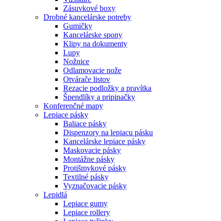
Zásuvkové boxy
Drobné kancelárske potreby
Gumičky
Kancelárske spony
Klipy na dokumenty
Lupy
Nožnice
Odlamovacie nože
Otvárače listov
Rezacie podložky a pravítka
Špendlíky a pripinačky
Konferenčné mapy
Lepiace pásky
Baliace pásky
Dispenzory na lepiacu pásku
Kancelárske lepiace pásky
Maskovacie pásky
Montážne pásky
Protišmykové pásky
Textilné pásky
Vyznačovacie pásky
Lepidlá
Lepiace gumy
Lepiace rollery