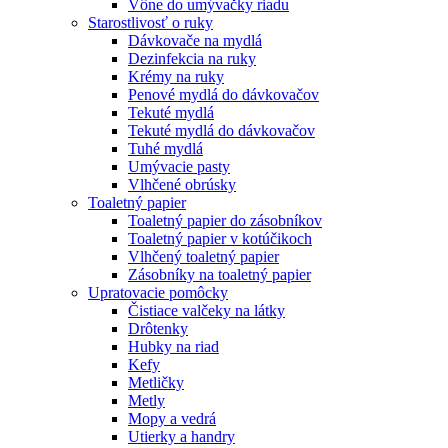
Vône do umývačky riadu
Starostlivosť o ruky
Dávkovače na mydlá
Dezinfekcia na ruky
Krémy na ruky
Penové mydlá do dávkovačov
Tekuté mydlá
Tekuté mydlá do dávkovačov
Tuhé mydlá
Umývacie pasty
Vlhčené obrúsky
Toaletný papier
Toaletný papier do zásobníkov
Toaletný papier v kotúčikoch
Vlhčený toaletný papier
Zásobníky na toaletný papier
Upratovacie pomôcky
Čistiace valčeky na látky
Drôtenky
Hubky na riad
Kefy
Metličky
Metly
Mopy a vedrá
Utierky a handry