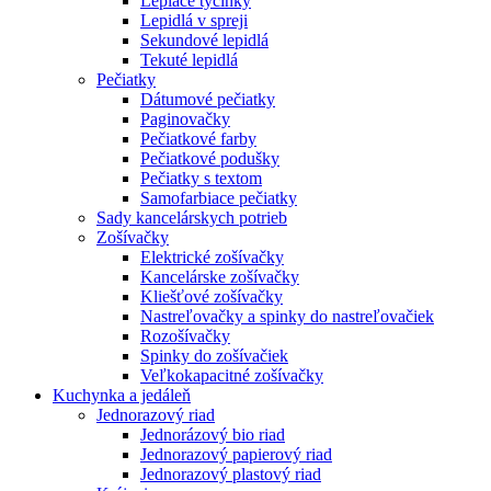
Lepiace tyčinky
Lepidlá v spreji
Sekundové lepidlá
Tekuté lepidlá
Pečiatky
Dátumové pečiatky
Paginovačky
Pečiatkové farby
Pečiatkové podušky
Pečiatky s textom
Samofarbiace pečiatky
Sady kancelárskych potrieb
Zošívačky
Elektrické zošívačky
Kancelárske zošívačky
Kliešťové zošívačky
Nastreľovačky a spinky do nastreľovačiek
Rozošívačky
Spinky do zošívačiek
Veľkokapacitné zošívačky
Kuchynka a jedáleň
Jednorazový riad
Jednorázový bio riad
Jednorazový papierový riad
Jednorazový plastový riad