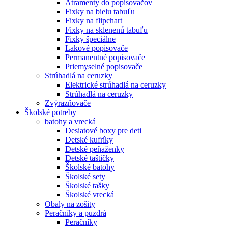
Atramenty do popisovačov
Fixky na bielu tabuľu
Fixky na flipchart
Fixky na sklenenú tabuľu
Fixky špeciálne
Lakové popisovače
Permanentné popisovače
Priemyselné popisovače
Strúhadlá na ceruzky
Elektrické strúhadlá na ceruzky
Strúhadlá na ceruzky
Zvýrazňovače
Školské potreby
batohy a vrecká
Desiatové boxy pre deti
Detské kufríky
Detské peňaženky
Detské taštičky
Školské batohy
Školské sety
Školské tašky
Školské vrecká
Obaly na zošity
Peračníky a puzdrá
Peračníky