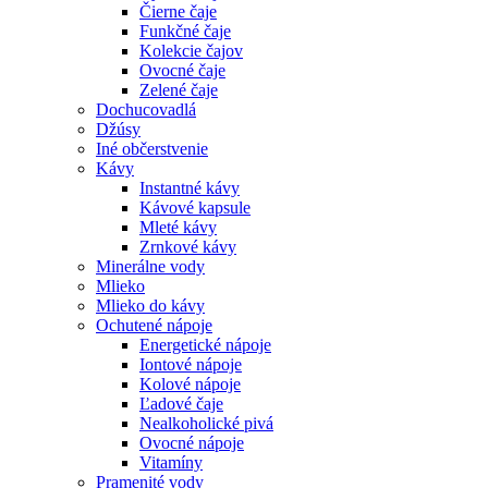
Čierne čaje
Funkčné čaje
Kolekcie čajov
Ovocné čaje
Zelené čaje
Dochucovadlá
Džúsy
Iné občerstvenie
Kávy
Instantné kávy
Kávové kapsule
Mleté kávy
Zrnkové kávy
Minerálne vody
Mlieko
Mlieko do kávy
Ochutené nápoje
Energetické nápoje
Iontové nápoje
Kolové nápoje
Ľadové čaje
Nealkoholické pivá
Ovocné nápoje
Vitamíny
Pramenité vody