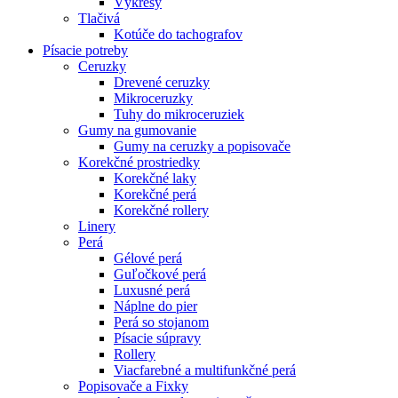
Výkresy
Tlačivá
Kotúče do tachografov
Písacie potreby
Ceruzky
Drevené ceruzky
Mikroceruzky
Tuhy do mikroceruziek
Gumy na gumovanie
Gumy na ceruzky a popisovače
Korekčné prostriedky
Korekčné laky
Korekčné perá
Korekčné rollery
Linery
Perá
Gélové perá
Guľočkové perá
Luxusné perá
Náplne do pier
Perá so stojanom
Písacie súpravy
Rollery
Viacfarebné a multifunkčné perá
Popisovače a Fixky