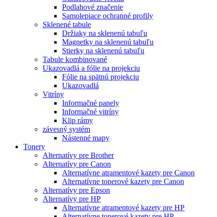
Podlahové značenie
Samolepiace ochranné profily
Sklenené tabule
Držiaky na sklenenú tabuľu
Magnetky na sklenenú tabuľu
Stierky na sklenenú tabuľu
Tabule kombinované
Ukazovadlá a fólie na projekciu
Fólie na spätnú projekciu
Ukazovadlá
Vitríny
Informačné panely
Informačné vitríny
Klip rámy
závesný systém
Nástenné mapy
Tonery
Alternatívy pre Brother
Alternatívy pre Canon
Alternatívne atramentové kazety pre Canon
Alternatívne tonerové kazety pre Canon
Alternatívy pre Epson
Alternatívy pre HP
Alternatívne atramentové kazety pre HP
Alternatívne tonerové kazety pre HP