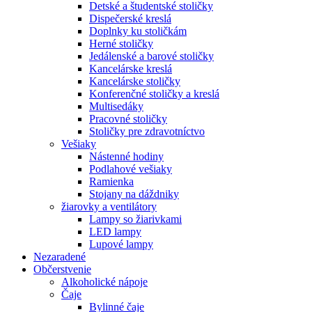
Detské a študentské stoličky
Dispečerské kreslá
Doplnky ku stoličkám
Herné stoličky
Jedálenské a barové stoličky
Kancelárske kreslá
Kancelárske stoličky
Konferenčné stoličky a kreslá
Multisedáky
Pracovné stoličky
Stoličky pre zdravotníctvo
Vešiaky
Nástenné hodiny
Podlahové vešiaky
Ramienka
Stojany na dáždniky
žiarovky a ventilátory
Lampy so žiarivkami
LED lampy
Lupové lampy
Nezaradené
Občerstvenie
Alkoholické nápoje
Čaje
Bylinné čaje