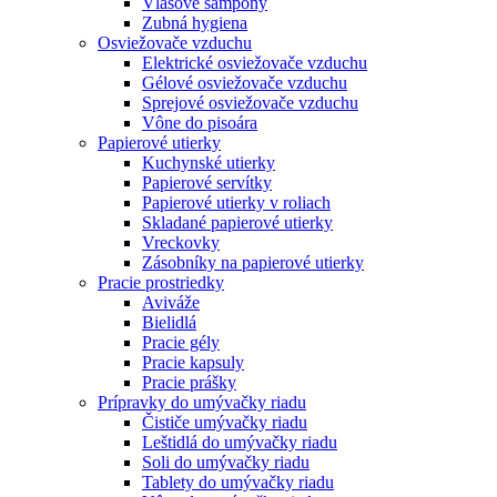
Vlasové šampóny
Zubná hygiena
Osviežovače vzduchu
Elektrické osviežovače vzduchu
Gélové osviežovače vzduchu
Sprejové osviežovače vzduchu
Vône do pisoára
Papierové utierky
Kuchynské utierky
Papierové servítky
Papierové utierky v roliach
Skladané papierové utierky
Vreckovky
Zásobníky na papierové utierky
Pracie prostriedky
Aviváže
Bielidlá
Pracie gély
Pracie kapsuly
Pracie prášky
Prípravky do umývačky riadu
Čističe umývačky riadu
Leštidlá do umývačky riadu
Soli do umývačky riadu
Tablety do umývačky riadu