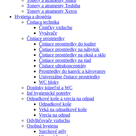
Tonery a atramenty Sharp
Tonery a atramenty Toshiba
Tonery a atramenty Xerox
Hygiena a drogéria
Čistiaca technika
Čističky vzduchu
Vysávače
Čistiace prostriedky
Čistiace prostriedky do toaliet
Čistiace prostriedky na nábytok
Čistiace prostriedky na okná a sklo
Čistiace prostriedky na riad
Čistiace ultrakoncentráty
Prostriedky do kanvíc a kávovarov
Univerzálne čistiace prostriedky
WC bloky
Doplnky kúpeľní a WC
Iné hygienické potreby
Odpadkové koše a vrecia na odpad
Odpadkové koše
Veká na odpadkové koše
Vrecia na odpad
Odvlhčovače vzduchu
Osobná hygiena
Sprchové gély