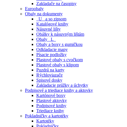
Zakladače na časopisy
Euroobaly
Obaly na dokumenty
_U_ a so zipsom
Katalógové knihy
Násuvné lišty
Obálky k násuvným lištám
Obaly _L_
Obaly a boxy s gumičkou
Odkladacie mapy
Písacie podložky
Plastové obaly s cvočkom
Plastové obaly s klipom
Puzdrá na karty
Rýchloviazače
Spisové dosky
Zakladacie prúžky a úchytky
Podpisové a triediace knihy a aktovky
Kartónové boxy
Plastové aktovky
Podpisové knihy
Triediace knihy
Pokladničky a kartotéky
Kartotéky
Pokladničky