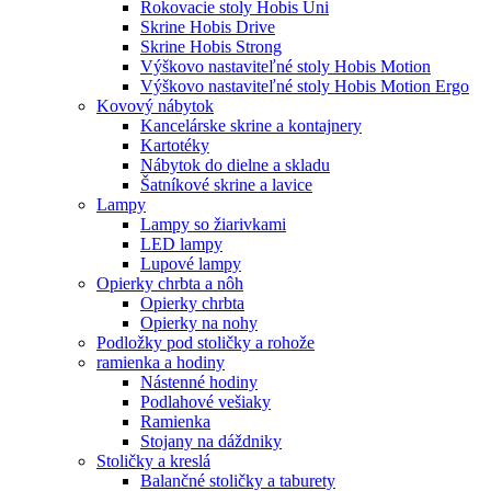
Rokovacie stoly Hobis Uni
Skrine Hobis Drive
Skrine Hobis Strong
Výškovo nastaviteľné stoly Hobis Motion
Výškovo nastaviteľné stoly Hobis Motion Ergo
Kovový nábytok
Kancelárske skrine a kontajnery
Kartotéky
Nábytok do dielne a skladu
Šatníkové skrine a lavice
Lampy
Lampy so žiarivkami
LED lampy
Lupové lampy
Opierky chrbta a nôh
Opierky chrbta
Opierky na nohy
Podložky pod stoličky a rohože
ramienka a hodiny
Nástenné hodiny
Podlahové vešiaky
Ramienka
Stojany na dáždniky
Stoličky a kreslá
Balančné stoličky a taburety