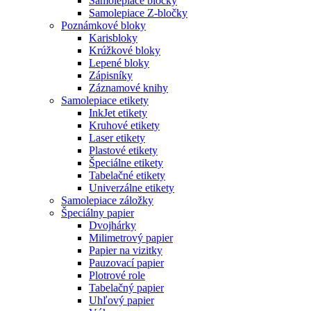
Samolepiace bločky
Samolepiace Z-bločky
Poznámkové bloky
Karisbloky
Krúžkové bloky
Lepené bloky
Zápisníky
Záznamové knihy
Samolepiace etikety
InkJet etikety
Kruhové etikety
Laser etikety
Plastové etikety
Špeciálne etikety
Tabelačné etikety
Univerzálne etikety
Samolepiace záložky
Špeciálny papier
Dvojhárky
Milimetrový papier
Papier na vizitky
Pauzovací papier
Plotrové role
Tabelačný papier
Uhľový papier