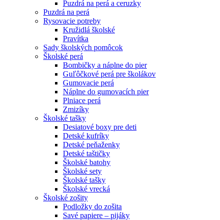
Puzdrá na perá a ceruzky
Puzdrá na perá
Rysovacie potreby
Kružidlá školské
Pravítka
Sady školských pomôcok
Školské perá
Bombičky a náplne do pier
Guľôčkové perá pre školákov
Gumovacie perá
Náplne do gumovacích pier
Plniace perá
Zmizíky
Školské tašky
Desiatové boxy pre deti
Detské kufríky
Detské peňaženky
Detské taštičky
Školské batohy
Školské sety
Školské tašky
Školské vrecká
Školské zošity
Podložky do zošita
Savé papiere – pijáky