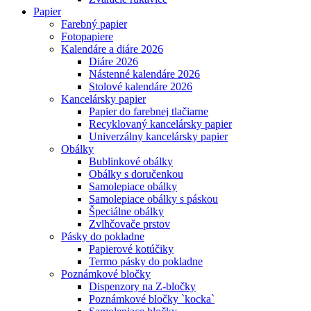
Papier
Farebný papier
Fotopapiere
Kalendáre a diáre 2026
Diáre 2026
Nástenné kalendáre 2026
Stolové kalendáre 2026
Kancelársky papier
Papier do farebnej tlačiarne
Recyklovaný kancelársky papier
Univerzálny kancelársky papier
Obálky
Bublinkové obálky
Obálky s doručenkou
Samolepiace obálky
Samolepiace obálky s páskou
Špeciálne obálky
Zvlhčovače prstov
Pásky do pokladne
Papierové kotúčiky
Termo pásky do pokladne
Poznámkové bločky
Dispenzory na Z-bločky
Poznámkové bločky `kocka`