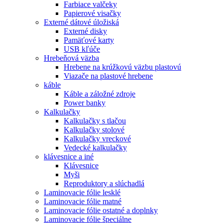
Farbiace valčeky
Papierové visačky
Externé dátové úložiská
Externé disky
Pamäťové karty
USB kľúče
Hrebeňová väzba
Hrebene na krúžkovú väzbu plastovú
Viazače na plastové hrebene
káble
Káble a záložné zdroje
Power banky
Kalkulačky
Kalkulačky s tlačou
Kalkulačky stolové
Kalkulačky vreckové
Vedecké kalkulačky
klávesnice a iné
Klávesnice
Myši
Reproduktory a slúchadlá
Laminovacie fólie lesklé
Laminovacie fólie matné
Laminovacie fólie ostatné a doplnky
Laminovacie fólie špeciálne