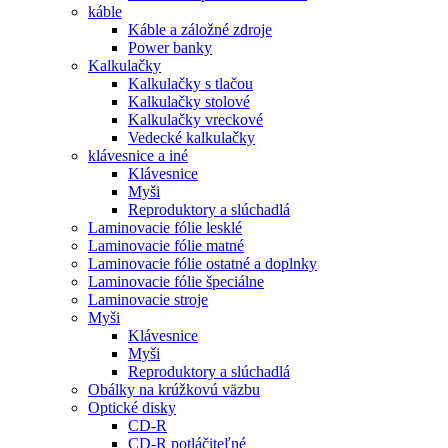
káble
Káble a záložné zdroje
Power banky
Kalkulačky
Kalkulačky s tlačou
Kalkulačky stolové
Kalkulačky vreckové
Vedecké kalkulačky
klávesnice a iné
Klávesnice
Myši
Reproduktory a slúchadlá
Laminovacie fólie lesklé
Laminovacie fólie matné
Laminovacie fólie ostatné a doplnky
Laminovacie fólie špeciálne
Laminovacie stroje
Myši
Klávesnice
Myši
Reproduktory a slúchadlá
Obálky na krúžkovú väzbu
Optické disky
CD-R
CD-R potláčiteľné