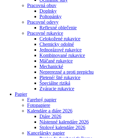
Pracovná obuv
Doplnky
Poltopánky
Pracovné odevy
Reflexné oblečenie
Pracovné rukavice
Celokožené rukavice
Chemicky odolné
Jednorázové rukavice
Kombinované rukavice
Máčané rukavice
Mechanické
Neprerezné a proti prepichu
Pletené/ šité rukavice
Špeciálne riziká
Zváracie rukavice
Papier
Farebný papier
Fotopapiere
Kalendáre a diáre 2026
Diáre 2026
Nástenné kalendáre 2026
Stolové kalendáre 2026
Kancelársky papier