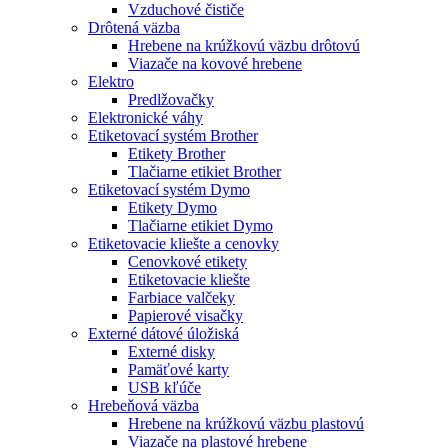
Vzduchové čističe
Drôtená väzba
Hrebene na krúžkovú väzbu drôtovú
Viazače na kovové hrebene
Elektro
Predlžovačky
Elektronické váhy
Etiketovací systém Brother
Etikety Brother
Tlačiarne etikiet Brother
Etiketovací systém Dymo
Etikety Dymo
Tlačiarne etikiet Dymo
Etiketovacie kliešte a cenovky
Cenovkové etikety
Etiketovacie kliešte
Farbiace valčeky
Papierové visačky
Externé dátové úložiská
Externé disky
Pamäťové karty
USB kľúče
Hrebeňová väzba
Hrebene na krúžkovú väzbu plastovú
Viazače na plastové hrebene