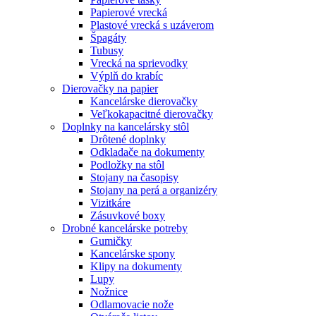
Papierové vrecká
Plastové vrecká s uzáverom
Špagáty
Tubusy
Vrecká na sprievodky
Výplň do krabíc
Dierovačky na papier
Kancelárske dierovačky
Veľkokapacitné dierovačky
Doplnky na kancelársky stôl
Drôtené doplnky
Odkladače na dokumenty
Podložky na stôl
Stojany na časopisy
Stojany na perá a organizéry
Vizitkáre
Zásuvkové boxy
Drobné kancelárske potreby
Gumičky
Kancelárske spony
Klipy na dokumenty
Lupy
Nožnice
Odlamovacie nože