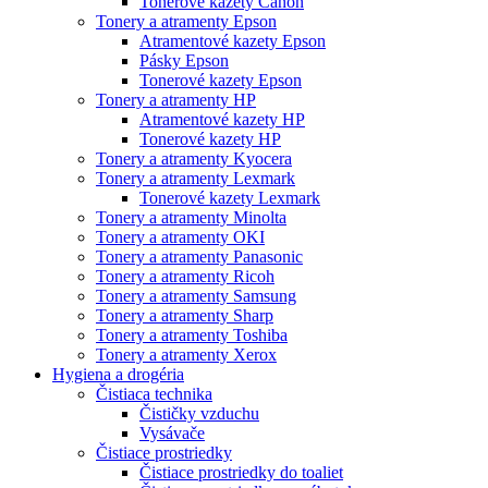
Tonerové kazety Canon
Tonery a atramenty Epson
Atramentové kazety Epson
Pásky Epson
Tonerové kazety Epson
Tonery a atramenty HP
Atramentové kazety HP
Tonerové kazety HP
Tonery a atramenty Kyocera
Tonery a atramenty Lexmark
Tonerové kazety Lexmark
Tonery a atramenty Minolta
Tonery a atramenty OKI
Tonery a atramenty Panasonic
Tonery a atramenty Ricoh
Tonery a atramenty Samsung
Tonery a atramenty Sharp
Tonery a atramenty Toshiba
Tonery a atramenty Xerox
Hygiena a drogéria
Čistiaca technika
Čističky vzduchu
Vysávače
Čistiace prostriedky
Čistiace prostriedky do toaliet