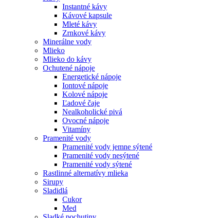
Instantné kávy
Kávové kapsule
Mleté kávy
Zrnkové kávy
Minerálne vody
Mlieko
Mlieko do kávy
Ochutené nápoje
Energetické nápoje
Iontové nápoje
Kolové nápoje
Ľadové čaje
Nealkoholické pivá
Ovocné nápoje
Vitamíny
Pramenité vody
Pramenité vody jemne sýtené
Pramenité vody nesýtené
Pramenité vody sýtené
Rastlinné alternatívy mlieka
Sirupy
Sladidlá
Cukor
Med
Sladké pochutiny