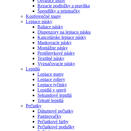
Otvárače listov
Rezacie podložky a pravítka
Špendlíky a pripinačky
Konferenčné mapy
Lepiace pásky
Baliace pásky
Dispenzory na lepiacu pásku
Kancelárske lepiace pásky
Maskovacie pásky
Montážne pásky
Protišmykové pásky
Textilné pásky
Vyznačovacie pásky
Lepidlá
Lepiace gumy
Lepiace rollery
Lepiace tyčinky
Lepidlá v spreji
Sekundové lepidlá
Tekuté lepidlá
Pečiatky
Dátumové pečiatky
Paginovačky
Pečiatkové farby
Pečiatkové podušky