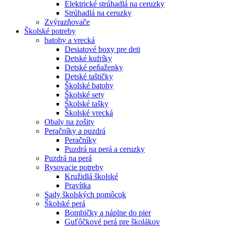
Elektrické strúhadlá na ceruzky
Strúhadlá na ceruzky
Zvýrazňovače
Školské potreby
batohy a vrecká
Desiatové boxy pre deti
Detské kufríky
Detské peňaženky
Detské taštičky
Školské batohy
Školské sety
Školské tašky
Školské vrecká
Obaly na zošity
Peračníky a puzdrá
Peračníky
Puzdrá na perá a ceruzky
Puzdrá na perá
Rysovacie potreby
Kružidlá školské
Pravítka
Sady školských pomôcok
Školské perá
Bombičky a náplne do pier
Guľôčkové perá pre školákov