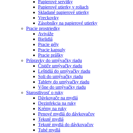
Papierové servítky
Papierové utierky v roliach
Skladané papierové utierky
Vreckovky
Zásobníky na papierové utierky
Pracie prostriedky
Aviváže
Bielidlá
Pracie gély
Pracie kapsuly
Pracie prášky
Prípravky do umývačky riadu
Čističe umývačky riadu
Leštidlá do umývačky riadu
Soli do umývačky riadu
Tablety do umývačky riadu
Vône do umývačky riadu
Starostlivosť o ruky
Dávkovače na mydlá
Dezinfekcia na ruky
Krémy na ruky
Penové mydlá do dávkovačov
Tekuté mydlá
Tekuté mydlá do dávkovačov
Tuhé mydlá