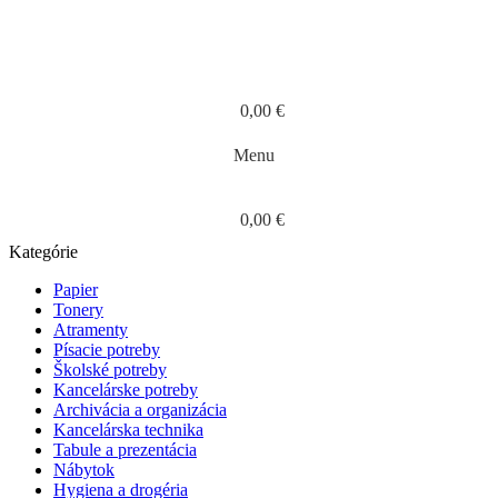
0,00
€
Menu
0,00
€
Kategórie
Papier
Tonery
Atramenty
Písacie potreby
Školské potreby
Kancelárske potreby
Archivácia a organizácia
Kancelárska technika
Tabule a prezentácia
Nábytok
Hygiena a drogéria