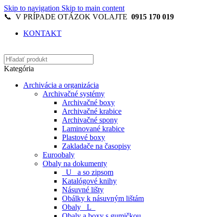
Skip to navigation
Skip to main content
📞 V PRÍPADE OTÁZOK VOLAJTE
0915 170 019
KONTAKT
Kategória
Archivácia a organizácia
Archivačné systémy
Archivačné boxy
Archivačné krabice
Archivačné spony
Laminované krabice
Plastové boxy
Zakladače na časopisy
Euroobaly
Obaly na dokumenty
_U_ a so zipsom
Katalógové knihy
Násuvné lišty
Obálky k násuvným lištám
Obaly _L_
Obaly a boxy s gumičkou