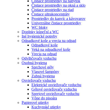
Čistiace prostriedky na nábytok
Čistiace prostriedky na okná a sklo
Čistiace prostriedky na riad
Čistiace ultrakoncentráty
Prostriedky do kanvíc a kávovarov
Univerzálne čistiace prostriedky
WC bloky
Doplnky kúpeľní a WC
Iné hygienické potreby
Odpadkové koše a vrecia na odpad
Odpadkové koše
Veká na odpadkové koše
Vrecia na odpad
Odvlhčovače vzduchu
Osobná hygiena
Sprchové gély
Vlasové šampóny
Zubná hygiena
Osviežovače vzduchu
Elektrické osviežovače vzduchu
Gélové osviežovače vzduchu
Sprejové osviežovače vzduchu
Vône do pisoára
Papierové utierky
Kuchynské utierky