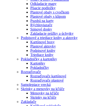
Odkladacie mapy
Písacie podložky
Plastové obaly s cvočkom
Plastové obaly s klipom
Puzdrá na karty
Rýchloviazače
Spisové dosky
Zakladacie prúžky a úchytky
Podpisové a triediace knihy a aktovky
Kartónové boxy
Plastové aktovky
Podpisové knihy
Triediace knihy
Pokladničky a kartotéky
Kartotéky
Pokladničky
Rozraďovače
Rozraďovače kartónové
Rozraďovače plastové
Samolepiace vrecká
Skrinky a menovky na kľúče
Menovky na kľúče
Skrinky na kľúče
Zakladače
Krúžkové zakladače