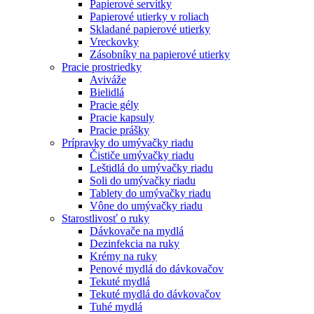
Papierové servítky
Papierové utierky v roliach
Skladané papierové utierky
Vreckovky
Zásobníky na papierové utierky
Pracie prostriedky
Aviváže
Bielidlá
Pracie gély
Pracie kapsuly
Pracie prášky
Prípravky do umývačky riadu
Čističe umývačky riadu
Leštidlá do umývačky riadu
Soli do umývačky riadu
Tablety do umývačky riadu
Vône do umývačky riadu
Starostlivosť o ruky
Dávkovače na mydlá
Dezinfekcia na ruky
Krémy na ruky
Penové mydlá do dávkovačov
Tekuté mydlá
Tekuté mydlá do dávkovačov
Tuhé mydlá