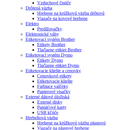
Vzduchové čističe
Drôtená väzba
Hrebene na krúžkovú väzbu drôtovú
Viazače na kovové hrebene
Elektro
Predlžovačky
Elektronické váhy
Etiketovací systém Brother
Etikety Brother
Tlačiarne etikiet Brother
Etiketovací systém Dymo
Etikety Dymo
Tlačiarne etikiet Dymo
Etiketovacie kliešte a cenovky
Cenovkové etikety
Etiketovacie kliešte
Farbiace valčeky
Papierové visačky
Externé dátové úložiská
Externé disky
Pamäťové karty
USB kľúče
Hrebeňová väzba
Hrebene na krúžkovú väzbu plastovú
Viazače na plastové hrebene