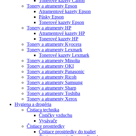
Tonerové kazety Canon
Tonery a atramenty Epson
Atramentové kazety Epson
Pásky Epson
Tonerové kazety Epson
Tonery a atramenty HP
Atramentové kazety HP
Tonerové kazety HP
Tonery a atramenty Kyocera
Tonery a atramenty Lexmark
Tonerové kazety Lexmark
Tonery a atramenty Minolta
Tonery a atramenty OKI
Tonery a atramenty Panasonic
Tonery a atramenty Ricoh
Tonery a atramenty Samsung
Tonery a atramenty Sharp
Tonery a atramenty Toshiba
Tonery a atramenty Xerox
Hygiena a drogéria
Čistiaca technika
Čističky vzduchu
Vysávače
Čistiace prostriedky
Čistiace prostriedky do toaliet