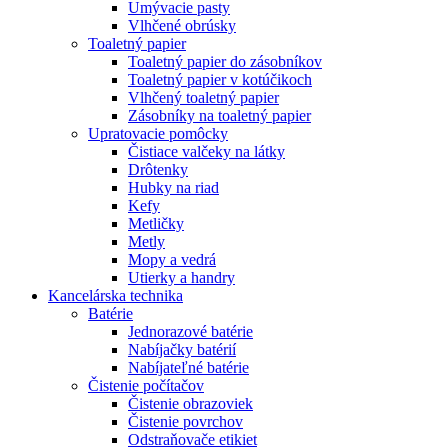
Umývacie pasty
Vlhčené obrúsky
Toaletný papier
Toaletný papier do zásobníkov
Toaletný papier v kotúčikoch
Vlhčený toaletný papier
Zásobníky na toaletný papier
Upratovacie pomôcky
Čistiace valčeky na látky
Drôtenky
Hubky na riad
Kefy
Metličky
Metly
Mopy a vedrá
Utierky a handry
Kancelárska technika
Batérie
Jednorazové batérie
Nabíjačky batérií
Nabíjateľné batérie
Čistenie počítačov
Čistenie obrazoviek
Čistenie povrchov
Odstraňovače etikiet