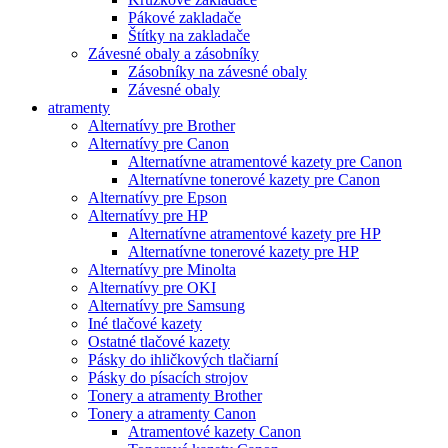
Pákové zakladače
Štítky na zakladače
Závesné obaly a zásobníky
Zásobníky na závesné obaly
Závesné obaly
atramenty
Alternatívy pre Brother
Alternatívy pre Canon
Alternatívne atramentové kazety pre Canon
Alternatívne tonerové kazety pre Canon
Alternatívy pre Epson
Alternatívy pre HP
Alternatívne atramentové kazety pre HP
Alternatívne tonerové kazety pre HP
Alternatívy pre Minolta
Alternatívy pre OKI
Alternatívy pre Samsung
Iné tlačové kazety
Ostatné tlačové kazety
Pásky do ihličkových tlačiarní
Pásky do písacích strojov
Tonery a atramenty Brother
Tonery a atramenty Canon
Atramentové kazety Canon