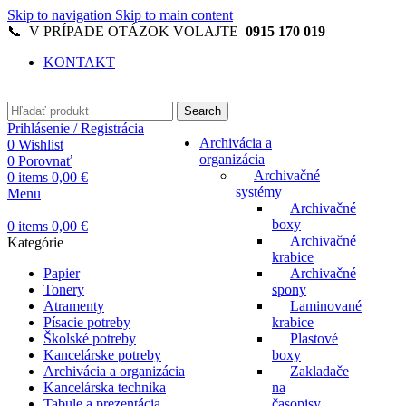
Skip to navigation
Skip to main content
📞 V PRÍPADE OTÁZOK VOLAJTE
0915 170 019
KONTAKT
Search
Prihlásenie / Registrácia
Archivácia a
0
Wishlist
organizácia
0
Porovnať
Archivačné
0
items
0,00
€
systémy
Menu
Archivačné
boxy
0
items
0,00
€
Archivačné
Kategórie
krabice
Papier
Archivačné
Tonery
spony
Atramenty
Laminované
Písacie potreby
krabice
Školské potreby
Plastové
Kancelárske potreby
boxy
Archivácia a organizácia
Zakladače
Kancelárska technika
na
Tabule a prezentácia
časopisy