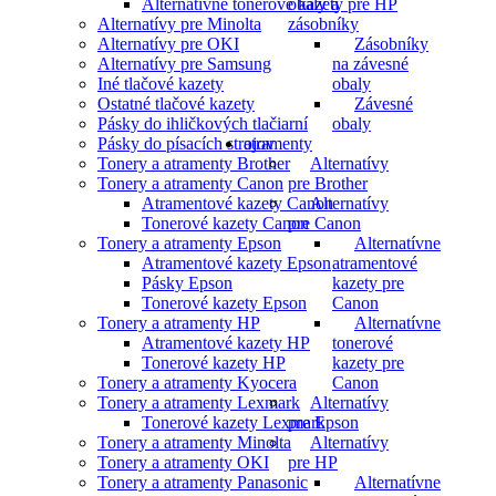
Alternatívne tonerové kazety pre HP
obaly a
Alternatívy pre Minolta
zásobníky
Alternatívy pre OKI
Zásobníky
Alternatívy pre Samsung
na závesné
Iné tlačové kazety
obaly
Ostatné tlačové kazety
Závesné
Pásky do ihličkových tlačiarní
obaly
Pásky do písacích strojov
atramenty
Tonery a atramenty Brother
Alternatívy
Tonery a atramenty Canon
pre Brother
Atramentové kazety Canon
Alternatívy
Tonerové kazety Canon
pre Canon
Tonery a atramenty Epson
Alternatívne
Atramentové kazety Epson
atramentové
Pásky Epson
kazety pre
Tonerové kazety Epson
Canon
Tonery a atramenty HP
Alternatívne
Atramentové kazety HP
tonerové
Tonerové kazety HP
kazety pre
Tonery a atramenty Kyocera
Canon
Tonery a atramenty Lexmark
Alternatívy
Tonerové kazety Lexmark
pre Epson
Tonery a atramenty Minolta
Alternatívy
Tonery a atramenty OKI
pre HP
Tonery a atramenty Panasonic
Alternatívne