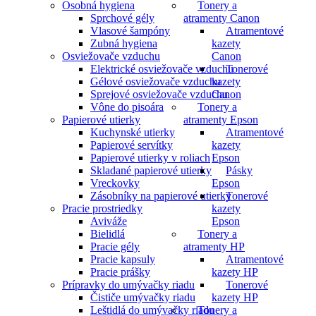
Osobná hygiena
Tonery a
Sprchové gély
atramenty Canon
Vlasové šampóny
Atramentové
Zubná hygiena
kazety
Osviežovače vzduchu
Canon
Elektrické osviežovače vzduchu
Tonerové
Gélové osviežovače vzduchu
kazety
Sprejové osviežovače vzduchu
Canon
Vône do pisoára
Tonery a
Papierové utierky
atramenty Epson
Kuchynské utierky
Atramentové
Papierové servítky
kazety
Papierové utierky v roliach
Epson
Skladané papierové utierky
Pásky
Vreckovky
Epson
Zásobníky na papierové utierky
Tonerové
Pracie prostriedky
kazety
Aviváže
Epson
Bielidlá
Tonery a
Pracie gély
atramenty HP
Pracie kapsuly
Atramentové
Pracie prášky
kazety HP
Prípravky do umývačky riadu
Tonerové
Čističe umývačky riadu
kazety HP
Leštidlá do umývačky riadu
Tonery a