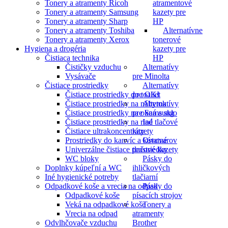
Tonery a atramenty Ricoh
atramentové
Tonery a atramenty Samsung
kazety pre
Tonery a atramenty Sharp
HP
Tonery a atramenty Toshiba
Alternatívne
Tonery a atramenty Xerox
tonerové
Hygiena a drogéria
kazety pre
Čistiaca technika
HP
Čističky vzduchu
Alternatívy
Vysávače
pre Minolta
Čistiace prostriedky
Alternatívy
Čistiace prostriedky do toaliet
pre OKI
Čistiace prostriedky na nábytok
Alternatívy
Čistiace prostriedky na okná a sklo
pre Samsung
Čistiace prostriedky na riad
Iné tlačové
Čistiace ultrakoncentráty
kazety
Prostriedky do kanvíc a kávovarov
Ostatné
Univerzálne čistiace prostriedky
tlačové kazety
WC bloky
Pásky do
Doplnky kúpeľní a WC
ihličkových
Iné hygienické potreby
tlačiarní
Odpadkové koše a vrecia na odpad
Pásky do
Odpadkové koše
písacích strojov
Veká na odpadkové koše
Tonery a
Vrecia na odpad
atramenty
Odvlhčovače vzduchu
Brother