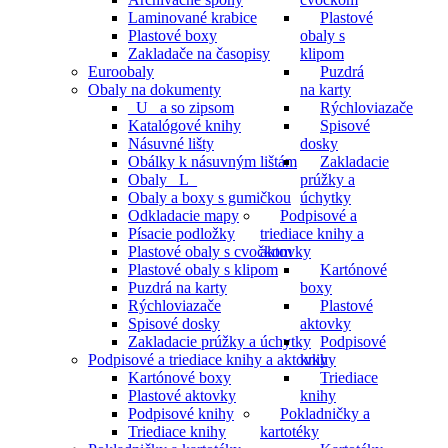
Laminované krabice
Plastové
Plastové boxy
obaly s
Zakladače na časopisy
klipom
Euroobaly
Puzdrá
Obaly na dokumenty
na karty
_U_ a so zipsom
Rýchloviazače
Katalógové knihy
Spisové
Násuvné lišty
dosky
Obálky k násuvným lištám
Zakladacie
Obaly _L_
prúžky a
Obaly a boxy s gumičkou
úchytky
Odkladacie mapy
Podpisové a
Písacie podložky
triediace knihy a
Plastové obaly s cvočkom
aktovky
Plastové obaly s klipom
Kartónové
Puzdrá na karty
boxy
Rýchloviazače
Plastové
Spisové dosky
aktovky
Zakladacie prúžky a úchytky
Podpisové
Podpisové a triediace knihy a aktovky
knihy
Kartónové boxy
Triediace
Plastové aktovky
knihy
Podpisové knihy
Pokladničky a
Triediace knihy
kartotéky