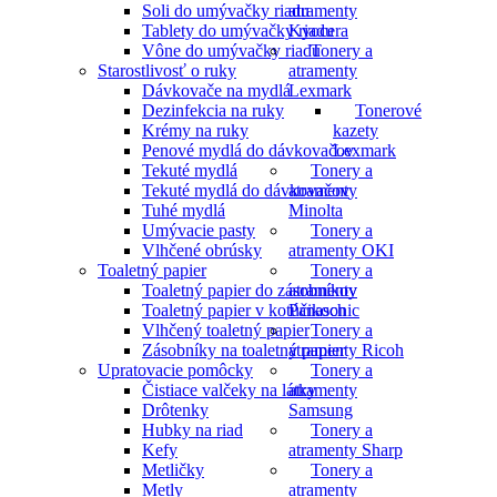
Soli do umývačky riadu
atramenty
Tablety do umývačky riadu
Kyocera
Vône do umývačky riadu
Tonery a
Starostlivosť o ruky
atramenty
Dávkovače na mydlá
Lexmark
Dezinfekcia na ruky
Tonerové
Krémy na ruky
kazety
Penové mydlá do dávkovačov
Lexmark
Tekuté mydlá
Tonery a
Tekuté mydlá do dávkovačov
atramenty
Tuhé mydlá
Minolta
Umývacie pasty
Tonery a
Vlhčené obrúsky
atramenty OKI
Toaletný papier
Tonery a
Toaletný papier do zásobníkov
atramenty
Toaletný papier v kotúčikoch
Panasonic
Vlhčený toaletný papier
Tonery a
Zásobníky na toaletný papier
atramenty Ricoh
Upratovacie pomôcky
Tonery a
Čistiace valčeky na látky
atramenty
Drôtenky
Samsung
Hubky na riad
Tonery a
Kefy
atramenty Sharp
Metličky
Tonery a
Metly
atramenty