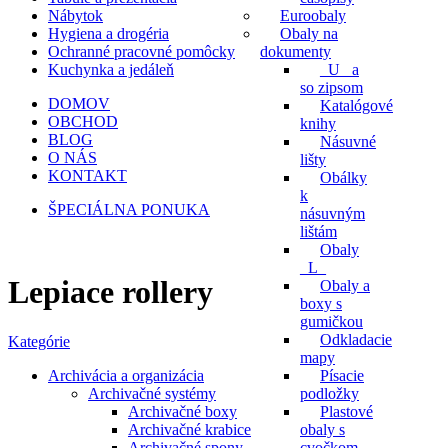
Nábytok
Euroobaly
Hygiena a drogéria
Obaly na
Ochranné pracovné pomôcky
dokumenty
Kuchynka a jedáleň
_U_ a
so zipsom
DOMOV
Katalógové
OBCHOD
knihy
BLOG
Násuvné
O NÁS
lišty
KONTAKT
Obálky
k
ŠPECIÁLNA PONUKA
násuvným
lištám
Obaly
_L_
Lepiace rollery
Obaly a
boxy s
gumičkou
Odkladacie
Kategórie
mapy
Archivácia a organizácia
Písacie
Archivačné systémy
podložky
Archivačné boxy
Plastové
Archivačné krabice
obaly s
Archivačné spony
cvočkom