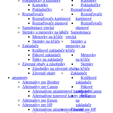
Pokladničky a kartotéky
Kartotéky
Kartotéky
Pokladničky
Pokladničky
Rozraďovače
Rozraďovače
Rozraďovače
Rozraďovače kartónové
kartónové
Rozraďovače plastové
Rozraďovače
Samolepiace vrecká
plastové
Skrinky a menovky na kľúče
Samolepiace
Menovky na kľúče
vrecká
Skrinky na kľúče
Skrinky a
Zakladače
menovky na
Krúžkové zakladače
kľúče
Pákové zakladače
Menovky
Štítky na zakladače
na kľúče
Závesné obaly a zásobníky
Skrinky
Zásobníky na závesné obaly
na kľúče
Závesné obaly
Zakladače
atramenty
Krúžkové
Alternatívy pre Brother
zakladače
Alternatívy pre Canon
Pákové
Alternatívne atramentové kazety pre Canon
zakladače
Alternatívne tonerové kazety pre Canon
Štítky
Alternatívy pre Epson
na
Alternatívy pre HP
zakladače
Alternatívne atramentové kazety pre HP
Závesné