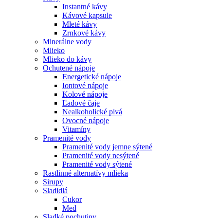
Instantné kávy
Kávové kapsule
Mleté kávy
Zrnkové kávy
Minerálne vody
Mlieko
Mlieko do kávy
Ochutené nápoje
Energetické nápoje
Iontové nápoje
Kolové nápoje
Ľadové čaje
Nealkoholické pivá
Ovocné nápoje
Vitamíny
Pramenité vody
Pramenité vody jemne sýtené
Pramenité vody nesýtené
Pramenité vody sýtené
Rastlinné alternatívy mlieka
Sirupy
Sladidlá
Cukor
Med
Sladké pochutiny