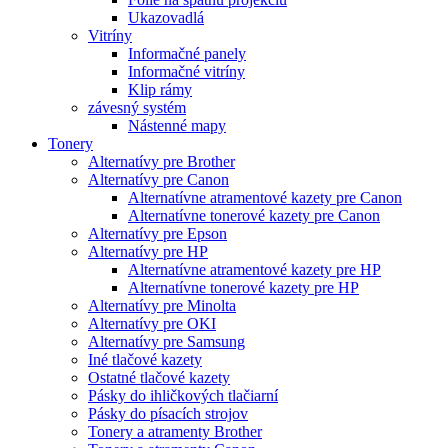
Ukazovadlá
Vitríny
Informačné panely
Informačné vitríny
Klip rámy
závesný systém
Nástenné mapy
Tonery
Alternatívy pre Brother
Alternatívy pre Canon
Alternatívne atramentové kazety pre Canon
Alternatívne tonerové kazety pre Canon
Alternatívy pre Epson
Alternatívy pre HP
Alternatívne atramentové kazety pre HP
Alternatívne tonerové kazety pre HP
Alternatívy pre Minolta
Alternatívy pre OKI
Alternatívy pre Samsung
Iné tlačové kazety
Ostatné tlačové kazety
Pásky do ihličkových tlačiarní
Pásky do písacích strojov
Tonery a atramenty Brother