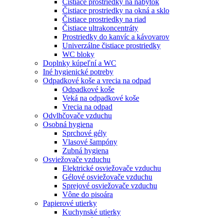
Čistiace prostriedky na nábytok
Čistiace prostriedky na okná a sklo
Čistiace prostriedky na riad
Čistiace ultrakoncentráty
Prostriedky do kanvíc a kávovarov
Univerzálne čistiace prostriedky
WC bloky
Doplnky kúpeľní a WC
Iné hygienické potreby
Odpadkové koše a vrecia na odpad
Odpadkové koše
Veká na odpadkové koše
Vrecia na odpad
Odvlhčovače vzduchu
Osobná hygiena
Sprchové gély
Vlasové šampóny
Zubná hygiena
Osviežovače vzduchu
Elektrické osviežovače vzduchu
Gélové osviežovače vzduchu
Sprejové osviežovače vzduchu
Vône do pisoára
Papierové utierky
Kuchynské utierky