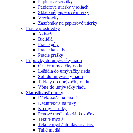
Papierové servítky
Papierové utierky v roliach
Skladané papierové utierky
Vreckovky
Zásobníky na papierové utierky
Pracie prostriedky
Aviváže
Bielidlá
Pracie gély
Pracie kapsuly
Pracie prášky
Prípravky do umývačky riadu
Čističe umývačky riadu
Leštidlá do umývačky riadu
Soli do umývačky riadu
Tablety do umývačky riadu
Vône do umývačky riadu
Starostlivosť o ruky
Dávkovače na mydlá
Dezinfekcia na ruky
Krémy na ruky
Penové mydlá do dávkovačov
Tekuté mydlá
Tekuté mydlá do dávkovačov
Tuhé mydlá