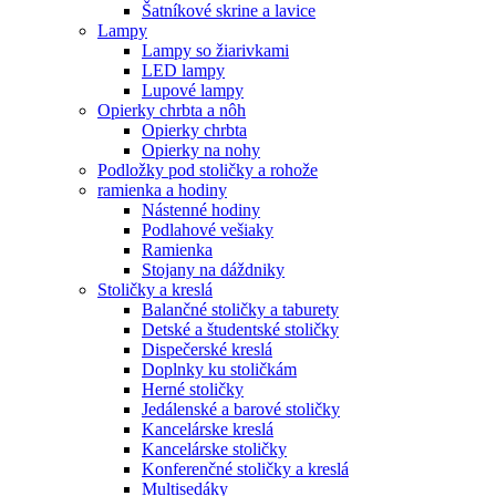
Šatníkové skrine a lavice
Lampy
Lampy so žiarivkami
LED lampy
Lupové lampy
Opierky chrbta a nôh
Opierky chrbta
Opierky na nohy
Podložky pod stoličky a rohože
ramienka a hodiny
Nástenné hodiny
Podlahové vešiaky
Ramienka
Stojany na dáždniky
Stoličky a kreslá
Balančné stoličky a taburety
Detské a študentské stoličky
Dispečerské kreslá
Doplnky ku stoličkám
Herné stoličky
Jedálenské a barové stoličky
Kancelárske kreslá
Kancelárske stoličky
Konferenčné stoličky a kreslá
Multisedáky