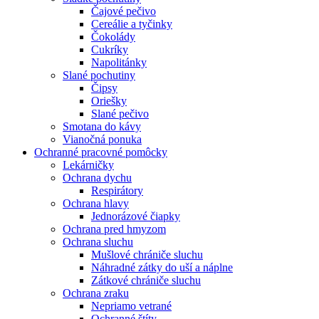
Čajové pečivo
Cereálie a tyčinky
Čokolády
Cukríky
Napolitánky
Slané pochutiny
Čipsy
Oriešky
Slané pečivo
Smotana do kávy
Vianočná ponuka
Ochranné pracovné pomôcky
Lekárničky
Ochrana dychu
Respirátory
Ochrana hlavy
Jednorázové čiapky
Ochrana pred hmyzom
Ochrana sluchu
Mušlové chrániče sluchu
Náhradné zátky do uší a náplne
Zátkové chrániče sluchu
Ochrana zraku
Nepriamo vetrané
Ochranné štíty