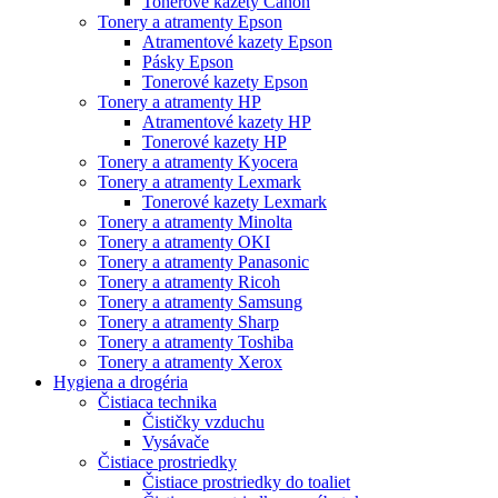
Tonerové kazety Canon
Tonery a atramenty Epson
Atramentové kazety Epson
Pásky Epson
Tonerové kazety Epson
Tonery a atramenty HP
Atramentové kazety HP
Tonerové kazety HP
Tonery a atramenty Kyocera
Tonery a atramenty Lexmark
Tonerové kazety Lexmark
Tonery a atramenty Minolta
Tonery a atramenty OKI
Tonery a atramenty Panasonic
Tonery a atramenty Ricoh
Tonery a atramenty Samsung
Tonery a atramenty Sharp
Tonery a atramenty Toshiba
Tonery a atramenty Xerox
Hygiena a drogéria
Čistiaca technika
Čističky vzduchu
Vysávače
Čistiace prostriedky
Čistiace prostriedky do toaliet