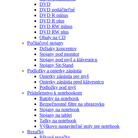
DVD
DVD potláčiteľné
DVD R mínus
DVD R plus
DVD RW mínus
DVD RW plus
Obaly na CD
Počítačové stojany
Držiaky konceptov
Stojany pod monitor
Stojany pod myš a klávesnicu
Stojany Sit-Stand
Podložky a opierky zápästia
Opierky zápästia pre myš
Opierky zápästia pred klávesnicu
Podložky pod myš
Príslušenstvo k notebookom
Batohy na notebook
Bezpečnostné filtre na obrazovku
Stojany na notebook
Stojany na tablet
Tašky na notebook
Výškovo nastaviteľné stoly pre notebook
Rezačky
Pákové rezačky