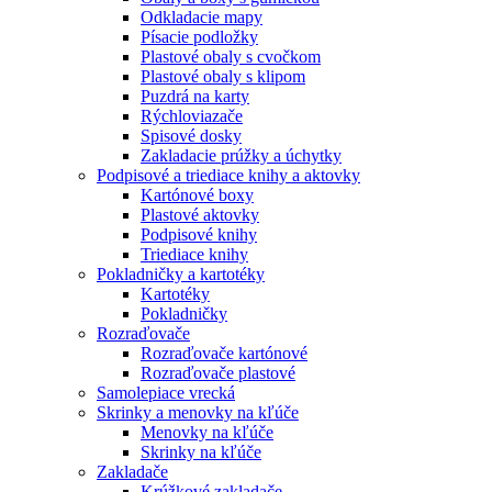
Odkladacie mapy
Písacie podložky
Plastové obaly s cvočkom
Plastové obaly s klipom
Puzdrá na karty
Rýchloviazače
Spisové dosky
Zakladacie prúžky a úchytky
Podpisové a triediace knihy a aktovky
Kartónové boxy
Plastové aktovky
Podpisové knihy
Triediace knihy
Pokladničky a kartotéky
Kartotéky
Pokladničky
Rozraďovače
Rozraďovače kartónové
Rozraďovače plastové
Samolepiace vrecká
Skrinky a menovky na kľúče
Menovky na kľúče
Skrinky na kľúče
Zakladače
Krúžkové zakladače