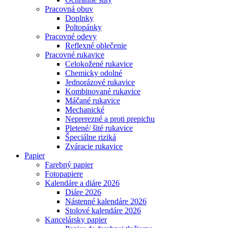
Pracovná obuv
Doplnky
Poltopánky
Pracovné odevy
Reflexné oblečenie
Pracovné rukavice
Celokožené rukavice
Chemicky odolné
Jednorázové rukavice
Kombinované rukavice
Máčané rukavice
Mechanické
Neprerezné a proti prepichu
Pletené/ šité rukavice
Špeciálne riziká
Zváracie rukavice
Papier
Farebný papier
Fotopapiere
Kalendáre a diáre 2026
Diáre 2026
Nástenné kalendáre 2026
Stolové kalendáre 2026
Kancelársky papier