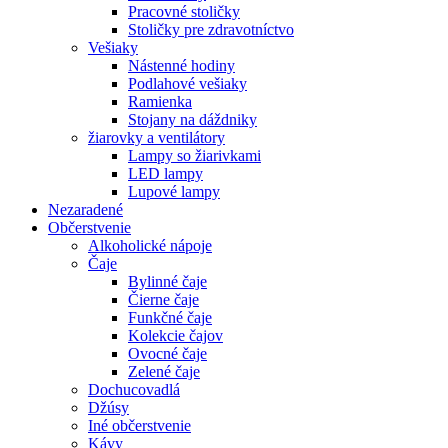
Pracovné stoličky
Stoličky pre zdravotníctvo
Vešiaky
Nástenné hodiny
Podlahové vešiaky
Ramienka
Stojany na dáždniky
žiarovky a ventilátory
Lampy so žiarivkami
LED lampy
Lupové lampy
Nezaradené
Občerstvenie
Alkoholické nápoje
Čaje
Bylinné čaje
Čierne čaje
Funkčné čaje
Kolekcie čajov
Ovocné čaje
Zelené čaje
Dochucovadlá
Džúsy
Iné občerstvenie
Kávy