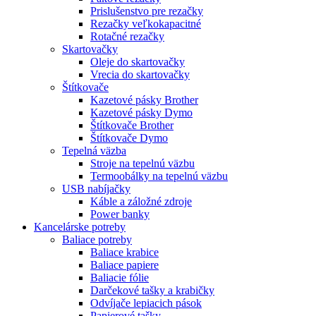
Prislušenstvo pre rezačky
Rezačky veľkokapacitné
Rotačné rezačky
Skartovačky
Oleje do skartovačky
Vrecia do skartovačky
Štítkovače
Kazetové pásky Brother
Kazetové pásky Dymo
Štítkovače Brother
Štítkovače Dymo
Tepelná väzba
Stroje na tepelnú väzbu
Termoobálky na tepelnú väzbu
USB nabíjačky
Káble a záložné zdroje
Power banky
Kancelárske potreby
Baliace potreby
Baliace krabice
Baliace papiere
Baliacie fólie
Darčekové tašky a krabičky
Odvíjače lepiacich pások
Papierové tašky