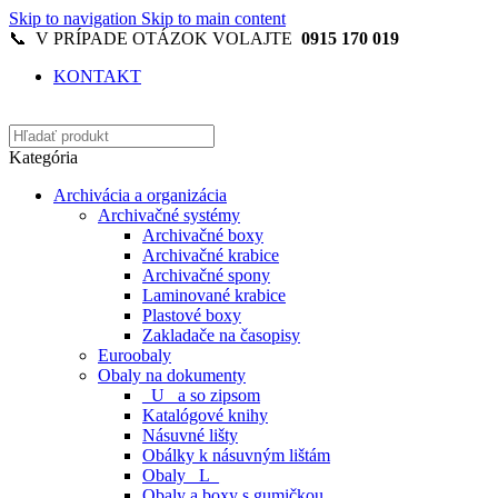
Skip to navigation
Skip to main content
📞 V PRÍPADE OTÁZOK VOLAJTE
0915 170 019
KONTAKT
Kategória
Archivácia a organizácia
Archivačné systémy
Archivačné boxy
Archivačné krabice
Archivačné spony
Laminované krabice
Plastové boxy
Zakladače na časopisy
Euroobaly
Obaly na dokumenty
_U_ a so zipsom
Katalógové knihy
Násuvné lišty
Obálky k násuvným lištám
Obaly _L_
Obaly a boxy s gumičkou