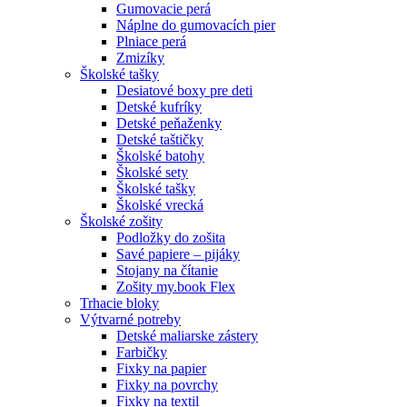
Gumovacie perá
Náplne do gumovacích pier
Plniace perá
Zmizíky
Školské tašky
Desiatové boxy pre deti
Detské kufríky
Detské peňaženky
Detské taštičky
Školské batohy
Školské sety
Školské tašky
Školské vrecká
Školské zošity
Podložky do zošita
Savé papiere – pijáky
Stojany na čítanie
Zošity my.book Flex
Trhacie bloky
Výtvarné potreby
Detské maliarske zástery
Farbičky
Fixky na papier
Fixky na povrchy
Fixky na textil