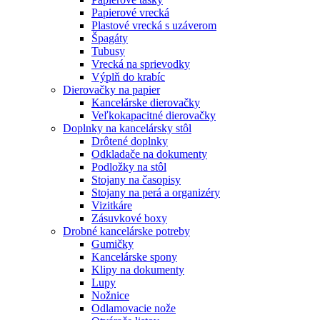
Papierové vrecká
Plastové vrecká s uzáverom
Špagáty
Tubusy
Vrecká na sprievodky
Výplň do krabíc
Dierovačky na papier
Kancelárske dierovačky
Veľkokapacitné dierovačky
Doplnky na kancelársky stôl
Drôtené doplnky
Odkladače na dokumenty
Podložky na stôl
Stojany na časopisy
Stojany na perá a organizéry
Vizitkáre
Zásuvkové boxy
Drobné kancelárske potreby
Gumičky
Kancelárske spony
Klipy na dokumenty
Lupy
Nožnice
Odlamovacie nože