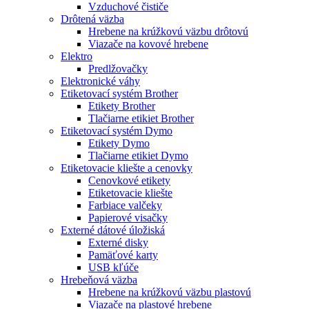
Vzduchové čističe
Drôtená väzba
Hrebene na krúžkovú väzbu drôtovú
Viazače na kovové hrebene
Elektro
Predlžovačky
Elektronické váhy
Etiketovací systém Brother
Etikety Brother
Tlačiarne etikiet Brother
Etiketovací systém Dymo
Etikety Dymo
Tlačiarne etikiet Dymo
Etiketovacie kliešte a cenovky
Cenovkové etikety
Etiketovacie kliešte
Farbiace valčeky
Papierové visačky
Externé dátové úložiská
Externé disky
Pamäťové karty
USB kľúče
Hrebeňová väzba
Hrebene na krúžkovú väzbu plastovú
Viazače na plastové hrebene