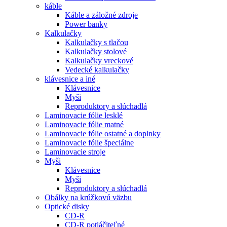
káble
Káble a záložné zdroje
Power banky
Kalkulačky
Kalkulačky s tlačou
Kalkulačky stolové
Kalkulačky vreckové
Vedecké kalkulačky
klávesnice a iné
Klávesnice
Myši
Reproduktory a slúchadlá
Laminovacie fólie lesklé
Laminovacie fólie matné
Laminovacie fólie ostatné a doplnky
Laminovacie fólie špeciálne
Laminovacie stroje
Myši
Klávesnice
Myši
Reproduktory a slúchadlá
Obálky na krúžkovú väzbu
Optické disky
CD-R
CD-R potláčiteľné