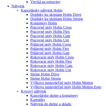
Vrecká na potraviny
Nábytok
Kancelársky nábytok Hobis
Doplnky ku skriniam Hobis Drive
Doplnky ku skriniam Hobis Strong
Kontajnery Hobis
Pracovné stoly Hobis Cross
Pracovné stoly Hobis Flex
Pracovné stoly Hobis Gate
Pracovné stoly Hobis Uni
Prídavné stoly Hobis Cross
Prídavné stoly Hobis Flex
Prídavné stoly Hobis Gate
Rokovacie stoly Hobis Cross
Rokovacie stoly Hobis Flex
Rokovacie stoly Hobis Gate
Rokovacie stoly Hobis Uni
Skrine Hobis Drive
Skrine Hobis Strong
Výškovo nastaviteľné stoly Hobis Motion
Výškovo nastaviteľné stoly Hobis Motion Ergo
Kovový nábytok
Kancelárske skrine a kontajnery
Kartotéky
Nábytok do dielne a skladu