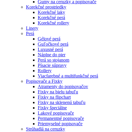
Gumy na ceruzky a popisovače
Korekčné prostriedky
Korekčné laky
Korekčné perá
Korekčné rollery
Linery
Perá
Gélové perá
Guľočkové perá
Luxusné perá
Náplne do pier
Perá so stojanom
Písacie súpravy
Rollery
Viacfarebné a multifunkčné perá
Popisovače a Fixky
Atramenty do popisovačov
Fixky na bielu tabuľu
Fixky na flipchart
Fixky na sklenenú tabuľu
Fixky špeciálne
Lakové popisovače
Permanentné popisovače
Priemyselné popisovače
Strúhadlá na ceruzky