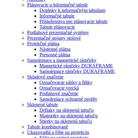
Plánovacie a informačné tabule
Doplnky k informačným tabuliam
Informačné tabule
Príslušenstvo pre plánovacie tabule
Tabule plánovacie
Podlahové prezentačné systémy
Prezentačné stojany stolové
Projekčné plátna
Nástenné plátna
Prenosné plátna
Samolepiace a magnetické rámčeky
Magnetické rámčeky DURAFRAME
Samolepiace rámčeky DURAFRAME
Skladové značenie
Označovacie pásky a štítky
Označovacie vrecká
Podlahové značenie
Samolepiace ochranné profily
Sklenené tabule
Držiaky na sklenenú tabuľu
Magnetky na sklenenú tabuľu
Stierky na sklenenú tabuľu
Tabule kombinované
Ukazovadlá a fólie na projekciu
Fólie na spätnú projekciu