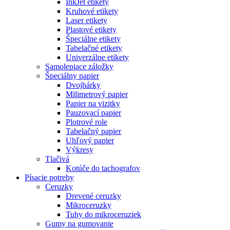
InkJet etikety
Kruhové etikety
Laser etikety
Plastové etikety
Špeciálne etikety
Tabelačné etikety
Univerzálne etikety
Samolepiace záložky
Špeciálny papier
Dvojhárky
Milimetrový papier
Papier na vizitky
Pauzovací papier
Plotrové role
Tabelačný papier
Uhľový papier
Výkresy
Tlačivá
Kotúče do tachografov
Písacie potreby
Ceruzky
Drevené ceruzky
Mikroceruzky
Tuhy do mikroceruziek
Gumy na gumovanie