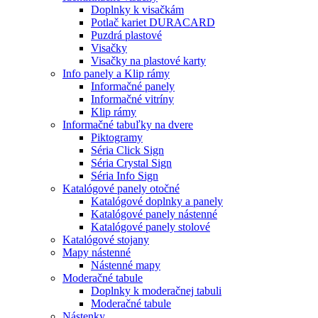
Doplnky k visačkám
Potlač kariet DURACARD
Puzdrá plastové
Visačky
Visačky na plastové karty
Info panely a Klip rámy
Informačné panely
Informačné vitríny
Klip rámy
Informačné tabuľky na dvere
Piktogramy
Séria Click Sign
Séria Crystal Sign
Séria Info Sign
Katalógové panely otočné
Katalógové doplnky a panely
Katalógové panely nástenné
Katalógové panely stolové
Katalógové stojany
Mapy nástenné
Nástenné mapy
Moderačné tabule
Doplnky k moderačnej tabuli
Moderačné tabule
Nástenky