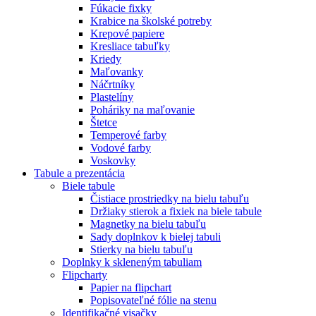
Fúkacie fixky
Krabice na školské potreby
Krepové papiere
Kresliace tabuľky
Kriedy
Maľovanky
Náčrtníky
Plastelíny
Poháriky na maľovanie
Štetce
Temperové farby
Vodové farby
Voskovky
Tabule a prezentácia
Biele tabule
Čistiace prostriedky na bielu tabuľu
Držiaky stierok a fixiek na biele tabule
Magnetky na bielu tabuľu
Sady doplnkov k bielej tabuli
Stierky na bielu tabuľu
Doplnky k skleneným tabuliam
Flipcharty
Papier na flipchart
Popisovateľné fólie na stenu
Identifikačné visačky