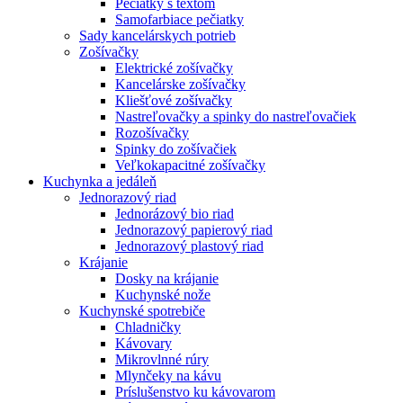
Pečiatky s textom
Samofarbiace pečiatky
Sady kancelárskych potrieb
Zošívačky
Elektrické zošívačky
Kancelárske zošívačky
Kliešťové zošívačky
Nastreľovačky a spinky do nastreľovačiek
Rozošívačky
Spinky do zošívačiek
Veľkokapacitné zošívačky
Kuchynka a jedáleň
Jednorazový riad
Jednorázový bio riad
Jednorazový papierový riad
Jednorazový plastový riad
Krájanie
Dosky na krájanie
Kuchynské nože
Kuchynské spotrebiče
Chladničky
Kávovary
Mikrovlnné rúry
Mlynčeky na kávu
Príslušenstvo ku kávovarom