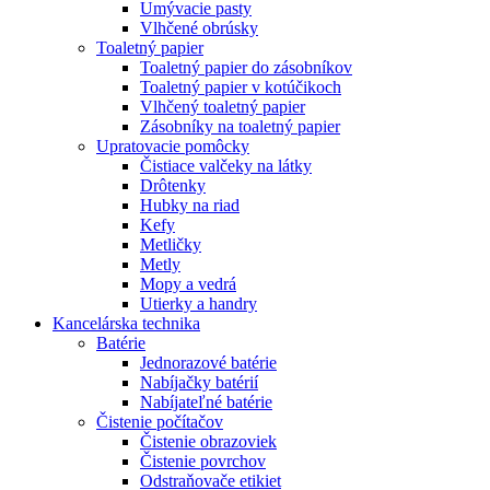
Umývacie pasty
Vlhčené obrúsky
Toaletný papier
Toaletný papier do zásobníkov
Toaletný papier v kotúčikoch
Vlhčený toaletný papier
Zásobníky na toaletný papier
Upratovacie pomôcky
Čistiace valčeky na látky
Drôtenky
Hubky na riad
Kefy
Metličky
Metly
Mopy a vedrá
Utierky a handry
Kancelárska technika
Batérie
Jednorazové batérie
Nabíjačky batérií
Nabíjateľné batérie
Čistenie počítačov
Čistenie obrazoviek
Čistenie povrchov
Odstraňovače etikiet