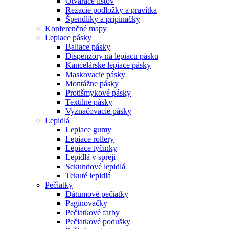
Otvárače listov
Rezacie podložky a pravítka
Špendlíky a pripinačky
Konferenčné mapy
Lepiace pásky
Baliace pásky
Dispenzory na lepiacu pásku
Kancelárske lepiace pásky
Maskovacie pásky
Montážne pásky
Protišmykové pásky
Textilné pásky
Vyznačovacie pásky
Lepidlá
Lepiace gumy
Lepiace rollery
Lepiace tyčinky
Lepidlá v spreji
Sekundové lepidlá
Tekuté lepidlá
Pečiatky
Dátumové pečiatky
Paginovačky
Pečiatkové farby
Pečiatkové podušky