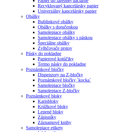
Papier do farebnej tlačiarne
Recyklovaný kancelársky papier
Univerzálny kancelársky papier
Obálky
Bublinkové obálky
Obálky s doručenkou
Samolepiace obálky
Samolepiace obálky s páskou
Špeciálne obálky
Zvlhčovače prstov
Pásky do pokladne
Papierové kotúčiky
Termo pásky do pokladne
Poznámkové bločky
Dispenzory na Z-bločky
Poznámkové bločky `kocka`
Samolepiace bločky
Samolepiace Z-bločky
Poznámkové bloky
Karisbloky
Krúžkové bloky
Lepené bloky
Zápisníky
Záznamové knihy
Samolepiace etikety