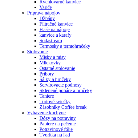
Rýchlovarné kanvice
Variče
Príprava nápojov
Džbány
Filtračné kanvice
Flaše na nápoje
kanvice a karafy
Sodastream
Termosky a termohrnčeky
Stolovanie
Misky a misy
Mliekovky
Ostatné stolovanie
Príbory
Šálky a hrnčeky
Servírovacie podnosy
Sklenené poháre a hrnčeky
Taniere
Tortové sviečky
Zásobníky Coffee break
Vybavenie kuchyne
Dózy na potraviny
Papiere na pečenie
Potravinové fólie
Tvorítka na ľad