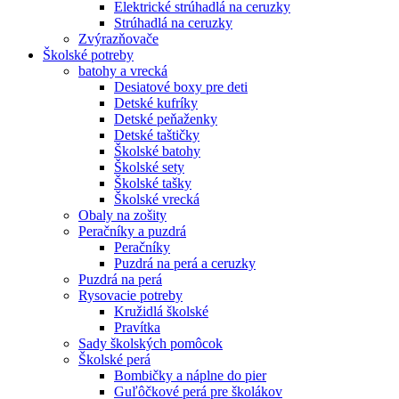
Elektrické strúhadlá na ceruzky
Strúhadlá na ceruzky
Zvýrazňovače
Školské potreby
batohy a vrecká
Desiatové boxy pre deti
Detské kufríky
Detské peňaženky
Detské taštičky
Školské batohy
Školské sety
Školské tašky
Školské vrecká
Obaly na zošity
Peračníky a puzdrá
Peračníky
Puzdrá na perá a ceruzky
Puzdrá na perá
Rysovacie potreby
Kružidlá školské
Pravítka
Sady školských pomôcok
Školské perá
Bombičky a náplne do pier
Guľôčkové perá pre školákov