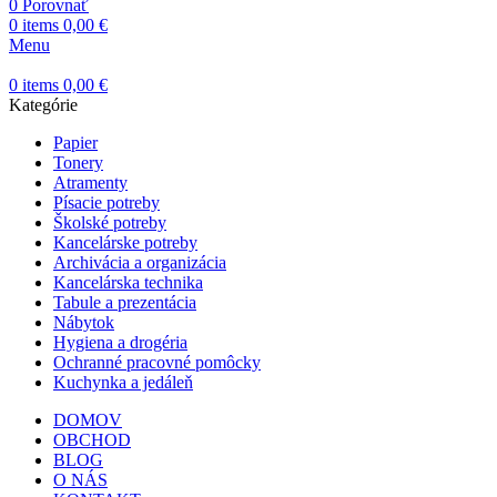
0
Porovnať
0
items
0,00
€
Menu
0
items
0,00
€
Kategórie
Papier
Tonery
Atramenty
Písacie potreby
Školské potreby
Kancelárske potreby
Archivácia a organizácia
Kancelárska technika
Tabule a prezentácia
Nábytok
Hygiena a drogéria
Ochranné pracovné pomôcky
Kuchynka a jedáleň
DOMOV
OBCHOD
BLOG
O NÁS