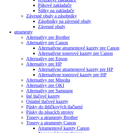
Pákové zakladače
Štítky na zakladače
Závesné obaly a zásobníky
Zásobníky na závesné obaly
Závesné obaly
atramenty
Alternatívy pre Brother
Alternatívy pre Canon
Alternatívne atramentové kazety pre Canon
Alternatívne tonerové kazety pre Canon
Alternatívy pre Epson
Alternatívy pre HP
Alternatívne atramentové kazety pre HP
Alternatívne tonerové kazety pre HP
Alternatívy pre Minolta
Alternatívy pre OKI
Alternatívy pre Samsung
Iné tlačové kazety
Ostatné tlačové kazety
Pásky do ihličkových tlačiarní
Pásky do písacích strojov
Tonery a atramenty Brother
Tonery a atramenty Canon
Atramentové kazety Canon