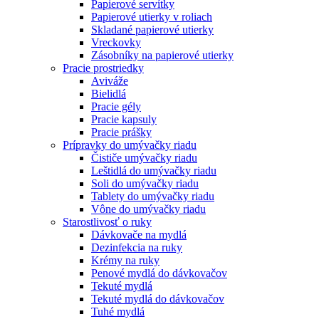
Papierové servítky
Papierové utierky v roliach
Skladané papierové utierky
Vreckovky
Zásobníky na papierové utierky
Pracie prostriedky
Aviváže
Bielidlá
Pracie gély
Pracie kapsuly
Pracie prášky
Prípravky do umývačky riadu
Čističe umývačky riadu
Leštidlá do umývačky riadu
Soli do umývačky riadu
Tablety do umývačky riadu
Vône do umývačky riadu
Starostlivosť o ruky
Dávkovače na mydlá
Dezinfekcia na ruky
Krémy na ruky
Penové mydlá do dávkovačov
Tekuté mydlá
Tekuté mydlá do dávkovačov
Tuhé mydlá