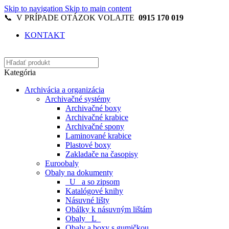
Skip to navigation
Skip to main content
📞 V PRÍPADE OTÁZOK VOLAJTE
0915 170 019
KONTAKT
Kategória
Archivácia a organizácia
Archivačné systémy
Archivačné boxy
Archivačné krabice
Archivačné spony
Laminované krabice
Plastové boxy
Zakladače na časopisy
Euroobaly
Obaly na dokumenty
_U_ a so zipsom
Katalógové knihy
Násuvné lišty
Obálky k násuvným lištám
Obaly _L_
Obaly a boxy s gumičkou