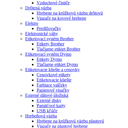
Vzduchové čističe
Drôtená väzba
Hrebene na krúžkovú väzbu drôtovú
Viazače na kovové hrebene
Elektro
Predlžovačky
Elektronické váhy
Etiketovací systém Brother
Etikety Brother
Tlačiarne etikiet Brother
Etiketovací systém Dymo
Etikety Dymo
Tlačiarne etikiet Dymo
Etiketovacie kliešte a cenovky
Cenovkové etikety
Etiketovacie kliešte
Farbiace valčeky
Papierové visačky
Externé dátové úložiská
Externé disky
Pamäťové karty
USB kľúče
Hrebeňová väzba
Hrebene na krúžkovú väzbu plastovú
Viazače na plastové hrebene