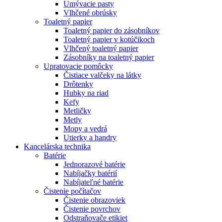
Umývacie pasty
Vlhčené obrúsky
Toaletný papier
Toaletný papier do zásobníkov
Toaletný papier v kotúčikoch
Vlhčený toaletný papier
Zásobníky na toaletný papier
Upratovacie pomôcky
Čistiace valčeky na látky
Drôtenky
Hubky na riad
Kefy
Metličky
Metly
Mopy a vedrá
Utierky a handry
Kancelárska technika
Batérie
Jednorazové batérie
Nabíjačky batérií
Nabíjateľné batérie
Čistenie počítačov
Čistenie obrazoviek
Čistenie povrchov
Odstraňovače etikiet