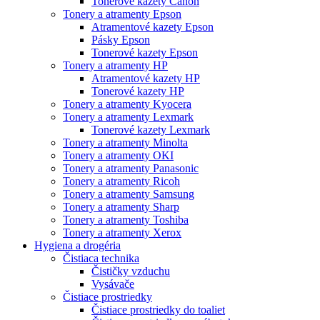
Tonerové kazety Canon
Tonery a atramenty Epson
Atramentové kazety Epson
Pásky Epson
Tonerové kazety Epson
Tonery a atramenty HP
Atramentové kazety HP
Tonerové kazety HP
Tonery a atramenty Kyocera
Tonery a atramenty Lexmark
Tonerové kazety Lexmark
Tonery a atramenty Minolta
Tonery a atramenty OKI
Tonery a atramenty Panasonic
Tonery a atramenty Ricoh
Tonery a atramenty Samsung
Tonery a atramenty Sharp
Tonery a atramenty Toshiba
Tonery a atramenty Xerox
Hygiena a drogéria
Čistiaca technika
Čističky vzduchu
Vysávače
Čistiace prostriedky
Čistiace prostriedky do toaliet