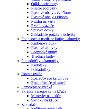
Odkladacie mapy
Písacie podložky
Plastové obaly s cvočkom
Plastové obaly s klipom
Puzdrá na karty
Rýchloviazače
Spisové dosky
Zakladacie prúžky a úchytky
Podpisové a triediace knihy a aktovky
Kartónové boxy
Plastové aktovky
Podpisové knihy
Triediace knihy
Pokladničky a kartotéky
Kartotéky
Pokladničky
Rozraďovače
Rozraďovače kartónové
Rozraďovače plastové
Samolepiace vrecká
Skrinky a menovky na kľúče
Menovky na kľúče
Skrinky na kľúče
Zakladače
Krúžkové zakladače