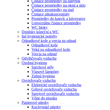
Čistiace prostriedky na nábytok
Čistiace prostriedky na okná a sklo
Čistiace prostriedky na riad
Čistiace ultrakoncentráty
Prostriedky do kanvíc a kávovarov
Univerzálne čistiace prostriedky
WC bloky
Doplnky kúpeľní a WC
Iné hygienické potreby
Odpadkové koše a vrecia na odpad
Odpadkové koše
Veká na odpadkové koše
Vrecia na odpad
Odvlhčovače vzduchu
Osobná hygiena
Sprchové gély
Vlasové šampóny
Zubná hygiena
Osviežovače vzduchu
Elektrické osviežovače vzduchu
Gélové osviežovače vzduchu
Sprejové osviežovače vzduchu
Vône do pisoára
Papierové utierky
Kuchynské utierky