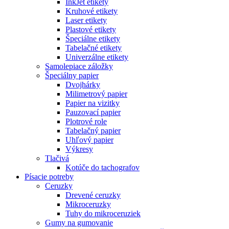
InkJet etikety
Kruhové etikety
Laser etikety
Plastové etikety
Špeciálne etikety
Tabelačné etikety
Univerzálne etikety
Samolepiace záložky
Špeciálny papier
Dvojhárky
Milimetrový papier
Papier na vizitky
Pauzovací papier
Plotrové role
Tabelačný papier
Uhľový papier
Výkresy
Tlačivá
Kotúče do tachografov
Písacie potreby
Ceruzky
Drevené ceruzky
Mikroceruzky
Tuhy do mikroceruziek
Gumy na gumovanie