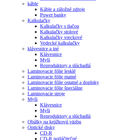
káble
Káble a záložné zdroje
Power banky
Kalkulačky
Kalkulačky s tlačou
Kalkulačky stolové
Kalkulačky vreckové
Vedecké kalkulačky
klávesnice a iné
Klávesnice
Myši
Reproduktory a slúchadlá
Laminovacie fólie lesklé
Laminovacie fólie matné
Laminovacie fólie ostatné a doplnky
Laminovacie fólie špeciálne
Laminovacie stroje
Myši
Klávesnice
Myši
Reproduktory a slúchadlá
Obálky na krúžkovú väzbu
Optické disky
CD-R
CD-R potláčiteľné