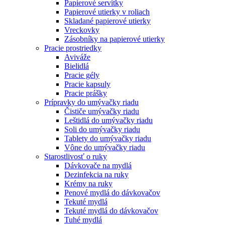
Papierové servítky
Papierové utierky v roliach
Skladané papierové utierky
Vreckovky
Zásobníky na papierové utierky
Pracie prostriedky
Aviváže
Bielidlá
Pracie gély
Pracie kapsuly
Pracie prášky
Prípravky do umývačky riadu
Čističe umývačky riadu
Leštidlá do umývačky riadu
Soli do umývačky riadu
Tablety do umývačky riadu
Vône do umývačky riadu
Starostlivosť o ruky
Dávkovače na mydlá
Dezinfekcia na ruky
Krémy na ruky
Penové mydlá do dávkovačov
Tekuté mydlá
Tekuté mydlá do dávkovačov
Tuhé mydlá