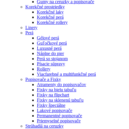
Gumy na ceruzky a popisovače
Korekčné prostriedky
Korekčné laky
Korekčné perá
Korekčné rollery
Linery
Perá
Gélové perá
Guľočkové perá
Luxusné perá
Náplne do pier
Perá so stojanom
Písacie súpravy
Rollery
Viacfarebné a multifunkčné perá
Popisovače a Fixky
Atramenty do popisovačov
Fixky na bielu tabuľu
Fixky na flipchart
Fixky na sklenenú tabuľu
Fixky špeciálne
Lakové popisovače
Permanentné popisovače
Priemyselné popisovače
Strúhadlá na ceruzky