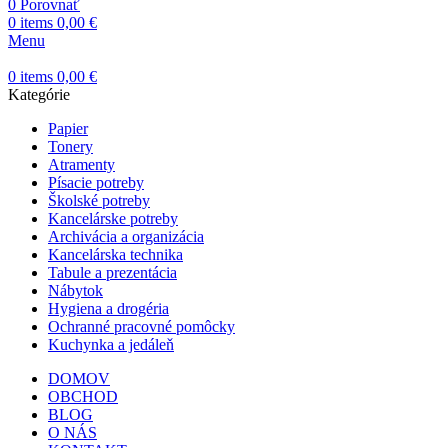
0
Porovnať
0
items
0,00
€
Menu
0
items
0,00
€
Kategórie
Papier
Tonery
Atramenty
Písacie potreby
Školské potreby
Kancelárske potreby
Archivácia a organizácia
Kancelárska technika
Tabule a prezentácia
Nábytok
Hygiena a drogéria
Ochranné pracovné pomôcky
Kuchynka a jedáleň
DOMOV
OBCHOD
BLOG
O NÁS