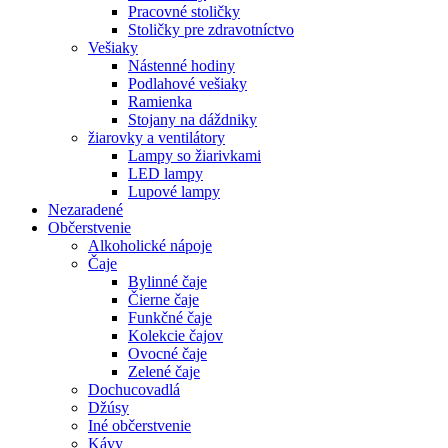
Pracovné stoličky
Stoličky pre zdravotníctvo
Vešiaky
Nástenné hodiny
Podlahové vešiaky
Ramienka
Stojany na dáždniky
žiarovky a ventilátory
Lampy so žiarivkami
LED lampy
Lupové lampy
Nezaradené
Občerstvenie
Alkoholické nápoje
Čaje
Bylinné čaje
Čierne čaje
Funkčné čaje
Kolekcie čajov
Ovocné čaje
Zelené čaje
Dochucovadlá
Džúsy
Iné občerstvenie
Kávy