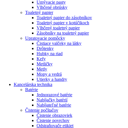
Umývacie pasty
Vlhčené obrúsky
Toaletný papier
Toaletný papier do zásobníkov
Toaletný papier v kotúčikoch
Vlhčený toaletný papier
Zásobníky na toaletný papier
Upratovacie pomôcky
Čistiace valčeky na látky
Drôtenky
Hubky na riad
Kefy
Metličky
Metly
Mopy a vedrá
Utierky a handry
Kancelárska technika
Batérie
Jednorazové batérie
Nabíjačky batérií
Nabíjateľné batérie
Čistenie počítačov
Čistenie obrazoviek
Čistenie povrchov
Odstraňovače etikiet