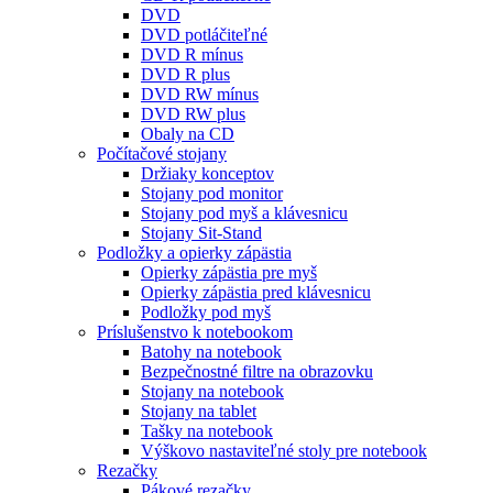
DVD
DVD potláčiteľné
DVD R mínus
DVD R plus
DVD RW mínus
DVD RW plus
Obaly na CD
Počítačové stojany
Držiaky konceptov
Stojany pod monitor
Stojany pod myš a klávesnicu
Stojany Sit-Stand
Podložky a opierky zápästia
Opierky zápästia pre myš
Opierky zápästia pred klávesnicu
Podložky pod myš
Príslušenstvo k notebookom
Batohy na notebook
Bezpečnostné filtre na obrazovku
Stojany na notebook
Stojany na tablet
Tašky na notebook
Výškovo nastaviteľné stoly pre notebook
Rezačky
Pákové rezačky