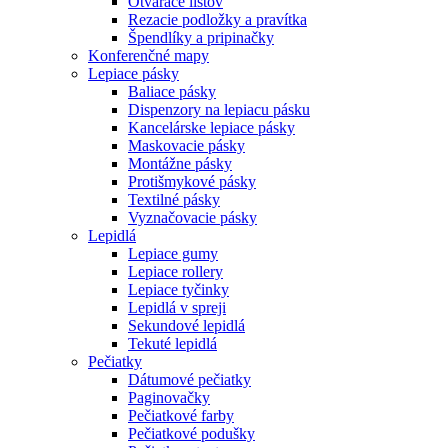
Otvárače listov
Rezacie podložky a pravítka
Špendlíky a pripinačky
Konferenčné mapy
Lepiace pásky
Baliace pásky
Dispenzory na lepiacu pásku
Kancelárske lepiace pásky
Maskovacie pásky
Montážne pásky
Protišmykové pásky
Textilné pásky
Vyznačovacie pásky
Lepidlá
Lepiace gumy
Lepiace rollery
Lepiace tyčinky
Lepidlá v spreji
Sekundové lepidlá
Tekuté lepidlá
Pečiatky
Dátumové pečiatky
Paginovačky
Pečiatkové farby
Pečiatkové podušky