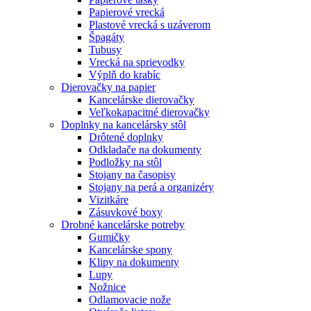
Papierové vrecká
Plastové vrecká s uzáverom
Špagáty
Tubusy
Vrecká na sprievodky
Výplň do krabíc
Dierovačky na papier
Kancelárske dierovačky
Veľkokapacitné dierovačky
Doplnky na kancelársky stôl
Drôtené doplnky
Odkladače na dokumenty
Podložky na stôl
Stojany na časopisy
Stojany na perá a organizéry
Vizitkáre
Zásuvkové boxy
Drobné kancelárske potreby
Gumičky
Kancelárske spony
Klipy na dokumenty
Lupy
Nožnice
Odlamovacie nože