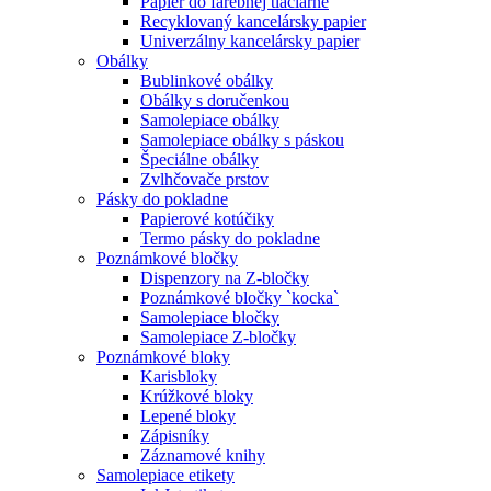
Papier do farebnej tlačiarne
Recyklovaný kancelársky papier
Univerzálny kancelársky papier
Obálky
Bublinkové obálky
Obálky s doručenkou
Samolepiace obálky
Samolepiace obálky s páskou
Špeciálne obálky
Zvlhčovače prstov
Pásky do pokladne
Papierové kotúčiky
Termo pásky do pokladne
Poznámkové bločky
Dispenzory na Z-bločky
Poznámkové bločky `kocka`
Samolepiace bločky
Samolepiace Z-bločky
Poznámkové bloky
Karisbloky
Krúžkové bloky
Lepené bloky
Zápisníky
Záznamové knihy
Samolepiace etikety