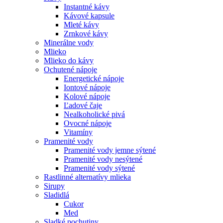
Instantné kávy
Kávové kapsule
Mleté kávy
Zrnkové kávy
Minerálne vody
Mlieko
Mlieko do kávy
Ochutené nápoje
Energetické nápoje
Iontové nápoje
Kolové nápoje
Ľadové čaje
Nealkoholické pivá
Ovocné nápoje
Vitamíny
Pramenité vody
Pramenité vody jemne sýtené
Pramenité vody nesýtené
Pramenité vody sýtené
Rastlinné alternatívy mlieka
Sirupy
Sladidlá
Cukor
Med
Sladké pochutiny