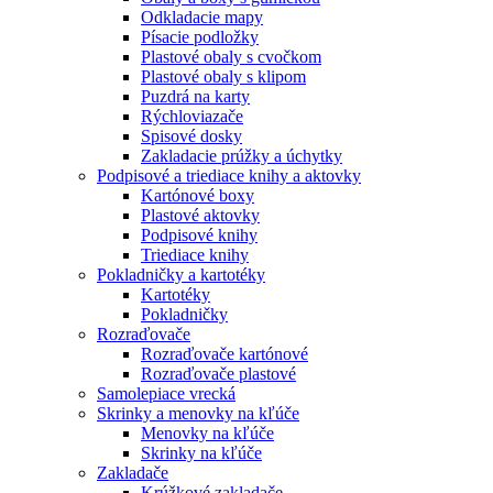
Odkladacie mapy
Písacie podložky
Plastové obaly s cvočkom
Plastové obaly s klipom
Puzdrá na karty
Rýchloviazače
Spisové dosky
Zakladacie prúžky a úchytky
Podpisové a triediace knihy a aktovky
Kartónové boxy
Plastové aktovky
Podpisové knihy
Triediace knihy
Pokladničky a kartotéky
Kartotéky
Pokladničky
Rozraďovače
Rozraďovače kartónové
Rozraďovače plastové
Samolepiace vrecká
Skrinky a menovky na kľúče
Menovky na kľúče
Skrinky na kľúče
Zakladače
Krúžkové zakladače