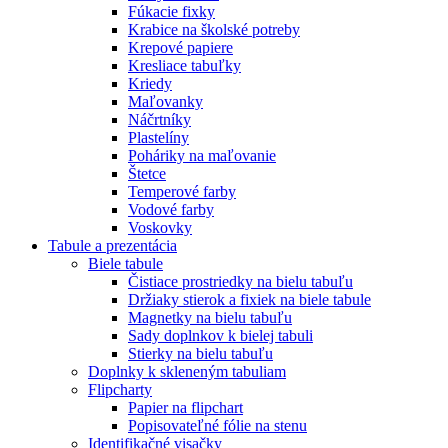
Fúkacie fixky
Krabice na školské potreby
Krepové papiere
Kresliace tabuľky
Kriedy
Maľovanky
Náčrtníky
Plastelíny
Poháriky na maľovanie
Štetce
Temperové farby
Vodové farby
Voskovky
Tabule a prezentácia
Biele tabule
Čistiace prostriedky na bielu tabuľu
Držiaky stierok a fixiek na biele tabule
Magnetky na bielu tabuľu
Sady doplnkov k bielej tabuli
Stierky na bielu tabuľu
Doplnky k skleneným tabuliam
Flipcharty
Papier na flipchart
Popisovateľné fólie na stenu
Identifikačné visačky