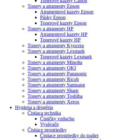
Tonerové kazety Canon
Tonery a atramenty Epson
Atramentové kazety Epson
Pásky Epson
Tonerové kazety Epson
Tonery a atramenty HP
Atramentové kazety HP
Tonerové kazety HP
Tonery a atramenty Kyocera
Tonery a atramenty Lexmark
Tonerové kazety Lexmark
Tonery a atramenty Minolta
Tonery a atramenty OKI
Tonery a atramenty Panasonic
Tonery a atramenty Ricoh
Tonery a atramenty Samsung
Tonery a atramenty Sharp
Tonery a atramenty Toshiba
Tonery a atramenty Xerox
Hygiena a drogéria
Čistiaca technika
Čističky vzduchu
Vysávače
Čistiace prostriedky
Čistiace prostriedky do toaliet