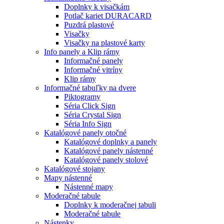
Doplnky k visačkám
Potlač kariet DURACARD
Puzdrá plastové
Visačky
Visačky na plastové karty
Info panely a Klip rámy
Informačné panely
Informačné vitríny
Klip rámy
Informačné tabuľky na dvere
Piktogramy
Séria Click Sign
Séria Crystal Sign
Séria Info Sign
Katalógové panely otočné
Katalógové doplnky a panely
Katalógové panely nástenné
Katalógové panely stolové
Katalógové stojany
Mapy nástenné
Nástenné mapy
Moderačné tabule
Doplnky k moderačnej tabuli
Moderačné tabule
Nástenky