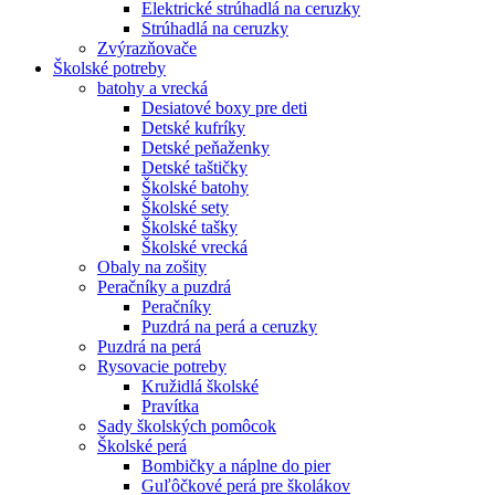
Elektrické strúhadlá na ceruzky
Strúhadlá na ceruzky
Zvýrazňovače
Školské potreby
batohy a vrecká
Desiatové boxy pre deti
Detské kufríky
Detské peňaženky
Detské taštičky
Školské batohy
Školské sety
Školské tašky
Školské vrecká
Obaly na zošity
Peračníky a puzdrá
Peračníky
Puzdrá na perá a ceruzky
Puzdrá na perá
Rysovacie potreby
Kružidlá školské
Pravítka
Sady školských pomôcok
Školské perá
Bombičky a náplne do pier
Guľôčkové perá pre školákov