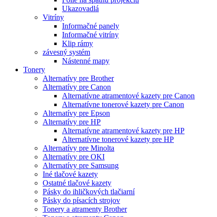
Ukazovadlá
Vitríny
Informačné panely
Informačné vitríny
Klip rámy
závesný systém
Nástenné mapy
Tonery
Alternatívy pre Brother
Alternatívy pre Canon
Alternatívne atramentové kazety pre Canon
Alternatívne tonerové kazety pre Canon
Alternatívy pre Epson
Alternatívy pre HP
Alternatívne atramentové kazety pre HP
Alternatívne tonerové kazety pre HP
Alternatívy pre Minolta
Alternatívy pre OKI
Alternatívy pre Samsung
Iné tlačové kazety
Ostatné tlačové kazety
Pásky do ihličkových tlačiarní
Pásky do písacích strojov
Tonery a atramenty Brother