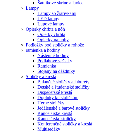
Šatníkové skrine a lavice
Lampy
Lampy so žiarivkami
LED lampy
Lupové lampy
Opierky chrbta a nôh
Opierky chrbta
Opierky na nohy
Podložky pod stoličky a rohože
ramienka a hodiny
Nástenné hodiny
Podlahové vešiaky
Ramienka
Stojany na dáždniky
Stoličky a kreslá
Balančné stoličky a taburety
Detské a študentské stoličky
Dispečerské kreslá
Doplnky ku stoličkám
Herné stoličky
Jedálenské a barové stoličky
Kancelárske kreslá
Kancelárske stoličky
Konferenčné stoličky a kreslá
Multisedáky