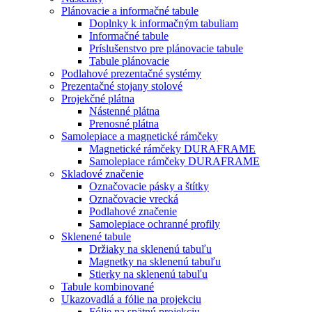
Plánovacie a informačné tabule
Doplnky k informačným tabuliam
Informačné tabule
Príslušenstvo pre plánovacie tabule
Tabule plánovacie
Podlahové prezentačné systémy
Prezentačné stojany stolové
Projekčné plátna
Nástenné plátna
Prenosné plátna
Samolepiace a magnetické rámčeky
Magnetické rámčeky DURAFRAME
Samolepiace rámčeky DURAFRAME
Skladové značenie
Označovacie pásky a štítky
Označovacie vrecká
Podlahové značenie
Samolepiace ochranné profily
Sklenené tabule
Držiaky na sklenenú tabuľu
Magnetky na sklenenú tabuľu
Stierky na sklenenú tabuľu
Tabule kombinované
Ukazovadlá a fólie na projekciu
Fólie na spätnú projekciu