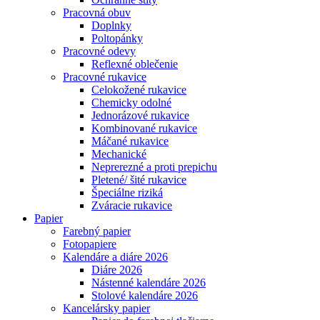
Pracovná obuv
Doplnky
Poltopánky
Pracovné odevy
Reflexné oblečenie
Pracovné rukavice
Celokožené rukavice
Chemicky odolné
Jednorázové rukavice
Kombinované rukavice
Máčané rukavice
Mechanické
Neprerezné a proti prepichu
Pletené/ šité rukavice
Špeciálne riziká
Zváracie rukavice
Papier
Farebný papier
Fotopapiere
Kalendáre a diáre 2026
Diáre 2026
Nástenné kalendáre 2026
Stolové kalendáre 2026
Kancelársky papier