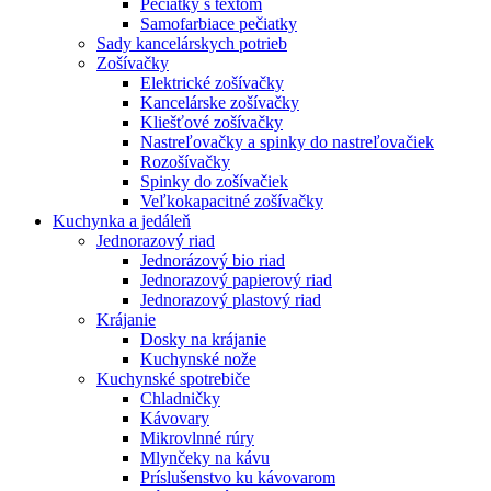
Pečiatky s textom
Samofarbiace pečiatky
Sady kancelárskych potrieb
Zošívačky
Elektrické zošívačky
Kancelárske zošívačky
Kliešťové zošívačky
Nastreľovačky a spinky do nastreľovačiek
Rozošívačky
Spinky do zošívačiek
Veľkokapacitné zošívačky
Kuchynka a jedáleň
Jednorazový riad
Jednorázový bio riad
Jednorazový papierový riad
Jednorazový plastový riad
Krájanie
Dosky na krájanie
Kuchynské nože
Kuchynské spotrebiče
Chladničky
Kávovary
Mikrovlnné rúry
Mlynčeky na kávu
Príslušenstvo ku kávovarom