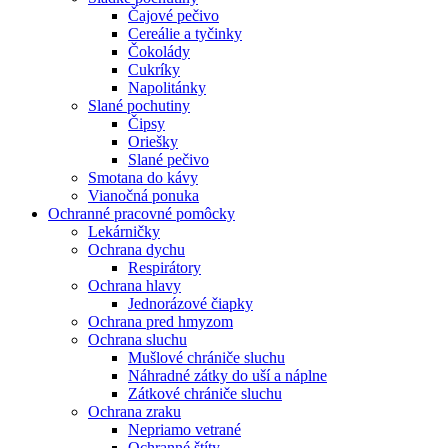
Čajové pečivo
Cereálie a tyčinky
Čokolády
Cukríky
Napolitánky
Slané pochutiny
Čipsy
Oriešky
Slané pečivo
Smotana do kávy
Vianočná ponuka
Ochranné pracovné pomôcky
Lekárničky
Ochrana dychu
Respirátory
Ochrana hlavy
Jednorázové čiapky
Ochrana pred hmyzom
Ochrana sluchu
Mušlové chrániče sluchu
Náhradné zátky do uší a náplne
Zátkové chrániče sluchu
Ochrana zraku
Nepriamo vetrané
Ochranné štíty