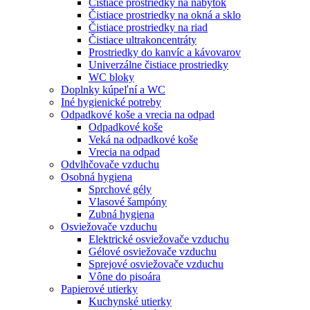
Čistiace prostriedky na nábytok
Čistiace prostriedky na okná a sklo
Čistiace prostriedky na riad
Čistiace ultrakoncentráty
Prostriedky do kanvíc a kávovarov
Univerzálne čistiace prostriedky
WC bloky
Doplnky kúpeľní a WC
Iné hygienické potreby
Odpadkové koše a vrecia na odpad
Odpadkové koše
Veká na odpadkové koše
Vrecia na odpad
Odvlhčovače vzduchu
Osobná hygiena
Sprchové gély
Vlasové šampóny
Zubná hygiena
Osviežovače vzduchu
Elektrické osviežovače vzduchu
Gélové osviežovače vzduchu
Sprejové osviežovače vzduchu
Vône do pisoára
Papierové utierky
Kuchynské utierky