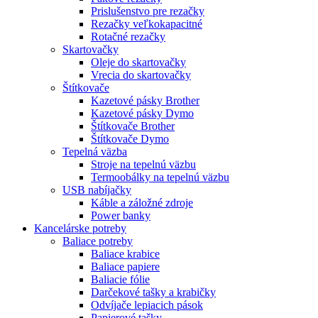
Prislušenstvo pre rezačky
Rezačky veľkokapacitné
Rotačné rezačky
Skartovačky
Oleje do skartovačky
Vrecia do skartovačky
Štítkovače
Kazetové pásky Brother
Kazetové pásky Dymo
Štítkovače Brother
Štítkovače Dymo
Tepelná väzba
Stroje na tepelnú väzbu
Termoobálky na tepelnú väzbu
USB nabíjačky
Káble a záložné zdroje
Power banky
Kancelárske potreby
Baliace potreby
Baliace krabice
Baliace papiere
Baliacie fólie
Darčekové tašky a krabičky
Odvíjače lepiacich pások
Papierové tašky