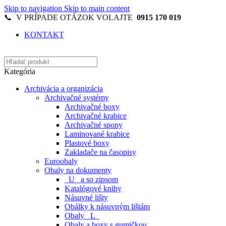
Skip to navigation
Skip to main content
📞 V PRÍPADE OTÁZOK VOLAJTE
0915 170 019
KONTAKT
Kategória
Archivácia a organizácia
Archivačné systémy
Archivačné boxy
Archivačné krabice
Archivačné spony
Laminované krabice
Plastové boxy
Zakladače na časopisy
Euroobaly
Obaly na dokumenty
_U_ a so zipsom
Katalógové knihy
Násuvné lišty
Obálky k násuvným lištám
Obaly _L_
Obaly a boxy s gumičkou