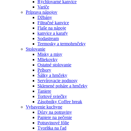
Rýchlovarné kanvice
Variče
Príprava nápojov
Džbány
Filtračné kanvice
Flaše na nápoje
kanvice a karafy
Sodastream
Termosky a termohrnčeky
Stolovanie
Misky a misy
Mliekovky
Ostatné stolovanie
Príbory
Šálky a hrnčeky
Servírovacie podnosy
Sklenené poháre a hrnčeky
Taniere
Tortové sviečky
Zásobníky Coffee break
Vybavenie kuchyne
Dózy na potraviny
Papiere na pečenie
Potravinové fólie
Tvorítka na ľad