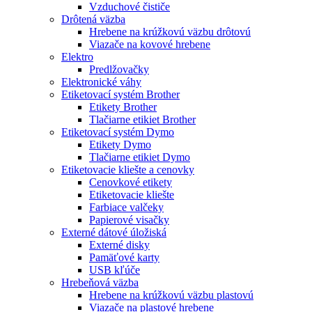
Vzduchové čističe
Drôtená väzba
Hrebene na krúžkovú väzbu drôtovú
Viazače na kovové hrebene
Elektro
Predlžovačky
Elektronické váhy
Etiketovací systém Brother
Etikety Brother
Tlačiarne etikiet Brother
Etiketovací systém Dymo
Etikety Dymo
Tlačiarne etikiet Dymo
Etiketovacie kliešte a cenovky
Cenovkové etikety
Etiketovacie kliešte
Farbiace valčeky
Papierové visačky
Externé dátové úložiská
Externé disky
Pamäťové karty
USB kľúče
Hrebeňová väzba
Hrebene na krúžkovú väzbu plastovú
Viazače na plastové hrebene