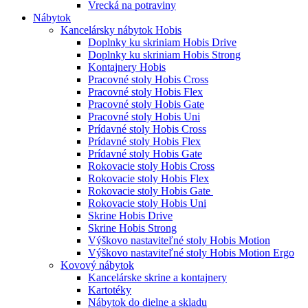
Vrecká na potraviny
Nábytok
Kancelársky nábytok Hobis
Doplnky ku skriniam Hobis Drive
Doplnky ku skriniam Hobis Strong
Kontajnery Hobis
Pracovné stoly Hobis Cross
Pracovné stoly Hobis Flex
Pracovné stoly Hobis Gate
Pracovné stoly Hobis Uni
Prídavné stoly Hobis Cross
Prídavné stoly Hobis Flex
Prídavné stoly Hobis Gate
Rokovacie stoly Hobis Cross
Rokovacie stoly Hobis Flex
Rokovacie stoly Hobis Gate
Rokovacie stoly Hobis Uni
Skrine Hobis Drive
Skrine Hobis Strong
Výškovo nastaviteľné stoly Hobis Motion
Výškovo nastaviteľné stoly Hobis Motion Ergo
Kovový nábytok
Kancelárske skrine a kontajnery
Kartotéky
Nábytok do dielne a skladu