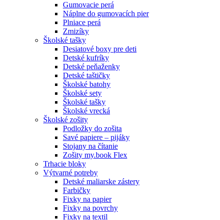
Gumovacie perá
Náplne do gumovacích pier
Plniace perá
Zmizíky
Školské tašky
Desiatové boxy pre deti
Detské kufríky
Detské peňaženky
Detské taštičky
Školské batohy
Školské sety
Školské tašky
Školské vrecká
Školské zošity
Podložky do zošita
Savé papiere – pijáky
Stojany na čítanie
Zošity my.book Flex
Trhacie bloky
Výtvarné potreby
Detské maliarske zástery
Farbičky
Fixky na papier
Fixky na povrchy
Fixky na textil