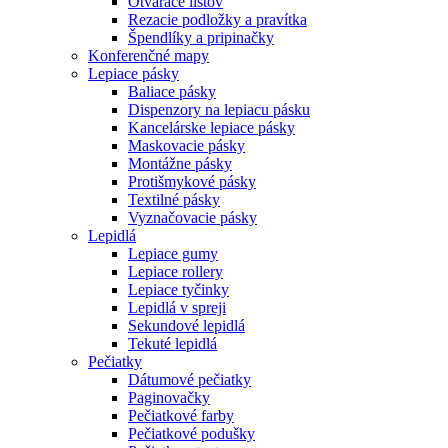
Otvárače listov
Rezacie podložky a pravítka
Špendlíky a pripinačky
Konferenčné mapy
Lepiace pásky
Baliace pásky
Dispenzory na lepiacu pásku
Kancelárske lepiace pásky
Maskovacie pásky
Montážne pásky
Protišmykové pásky
Textilné pásky
Vyznačovacie pásky
Lepidlá
Lepiace gumy
Lepiace rollery
Lepiace tyčinky
Lepidlá v spreji
Sekundové lepidlá
Tekuté lepidlá
Pečiatky
Dátumové pečiatky
Paginovačky
Pečiatkové farby
Pečiatkové podušky