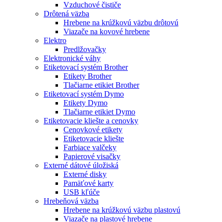
Vzduchové čističe
Drôtená väzba
Hrebene na krúžkovú väzbu drôtovú
Viazače na kovové hrebene
Elektro
Predlžovačky
Elektronické váhy
Etiketovací systém Brother
Etikety Brother
Tlačiarne etikiet Brother
Etiketovací systém Dymo
Etikety Dymo
Tlačiarne etikiet Dymo
Etiketovacie kliešte a cenovky
Cenovkové etikety
Etiketovacie kliešte
Farbiace valčeky
Papierové visačky
Externé dátové úložiská
Externé disky
Pamäťové karty
USB kľúče
Hrebeňová väzba
Hrebene na krúžkovú väzbu plastovú
Viazače na plastové hrebene