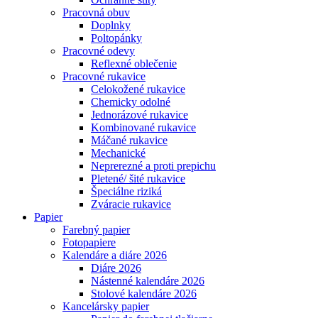
Pracovná obuv
Doplnky
Poltopánky
Pracovné odevy
Reflexné oblečenie
Pracovné rukavice
Celokožené rukavice
Chemicky odolné
Jednorázové rukavice
Kombinované rukavice
Máčané rukavice
Mechanické
Neprerezné a proti prepichu
Pletené/ šité rukavice
Špeciálne riziká
Zváracie rukavice
Papier
Farebný papier
Fotopapiere
Kalendáre a diáre 2026
Diáre 2026
Nástenné kalendáre 2026
Stolové kalendáre 2026
Kancelársky papier