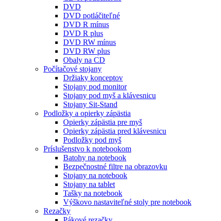
DVD
DVD potláčiteľné
DVD R mínus
DVD R plus
DVD RW mínus
DVD RW plus
Obaly na CD
Počítačové stojany
Držiaky konceptov
Stojany pod monitor
Stojany pod myš a klávesnicu
Stojany Sit-Stand
Podložky a opierky zápästia
Opierky zápästia pre myš
Opierky zápästia pred klávesnicu
Podložky pod myš
Príslušenstvo k notebookom
Batohy na notebook
Bezpečnostné filtre na obrazovku
Stojany na notebook
Stojany na tablet
Tašky na notebook
Výškovo nastaviteľné stoly pre notebook
Rezačky
Pákové rezačky