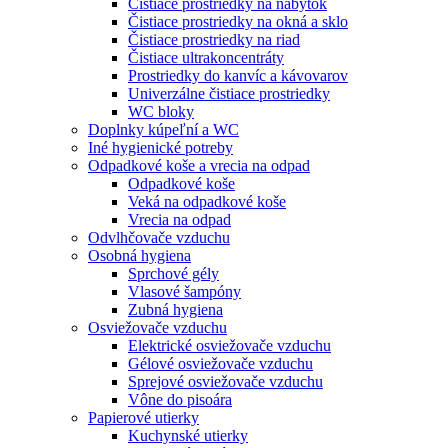
Čistiace prostriedky na nábytok
Čistiace prostriedky na okná a sklo
Čistiace prostriedky na riad
Čistiace ultrakoncentráty
Prostriedky do kanvíc a kávovarov
Univerzálne čistiace prostriedky
WC bloky
Doplnky kúpeľní a WC
Iné hygienické potreby
Odpadkové koše a vrecia na odpad
Odpadkové koše
Veká na odpadkové koše
Vrecia na odpad
Odvlhčovače vzduchu
Osobná hygiena
Sprchové gély
Vlasové šampóny
Zubná hygiena
Osviežovače vzduchu
Elektrické osviežovače vzduchu
Gélové osviežovače vzduchu
Sprejové osviežovače vzduchu
Vône do pisoára
Papierové utierky
Kuchynské utierky