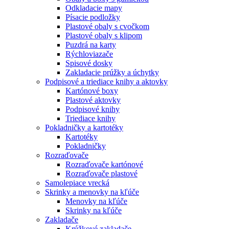
Odkladacie mapy
Písacie podložky
Plastové obaly s cvočkom
Plastové obaly s klipom
Puzdrá na karty
Rýchloviazače
Spisové dosky
Zakladacie prúžky a úchytky
Podpisové a triediace knihy a aktovky
Kartónové boxy
Plastové aktovky
Podpisové knihy
Triediace knihy
Pokladničky a kartotéky
Kartotéky
Pokladničky
Rozraďovače
Rozraďovače kartónové
Rozraďovače plastové
Samolepiace vrecká
Skrinky a menovky na kľúče
Menovky na kľúče
Skrinky na kľúče
Zakladače
Krúžkové zakladače