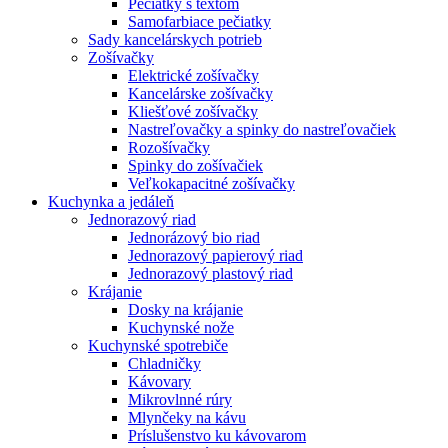
Pečiatky s textom
Samofarbiace pečiatky
Sady kancelárskych potrieb
Zošívačky
Elektrické zošívačky
Kancelárske zošívačky
Kliešťové zošívačky
Nastreľovačky a spinky do nastreľovačiek
Rozošívačky
Spinky do zošívačiek
Veľkokapacitné zošívačky
Kuchynka a jedáleň
Jednorazový riad
Jednorázový bio riad
Jednorazový papierový riad
Jednorazový plastový riad
Krájanie
Dosky na krájanie
Kuchynské nože
Kuchynské spotrebiče
Chladničky
Kávovary
Mikrovlnné rúry
Mlynčeky na kávu
Príslušenstvo ku kávovarom