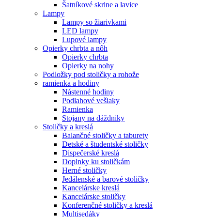
Šatníkové skrine a lavice
Lampy
Lampy so žiarivkami
LED lampy
Lupové lampy
Opierky chrbta a nôh
Opierky chrbta
Opierky na nohy
Podložky pod stoličky a rohože
ramienka a hodiny
Nástenné hodiny
Podlahové vešiaky
Ramienka
Stojany na dáždniky
Stoličky a kreslá
Balančné stoličky a taburety
Detské a študentské stoličky
Dispečerské kreslá
Doplnky ku stoličkám
Herné stoličky
Jedálenské a barové stoličky
Kancelárske kreslá
Kancelárske stoličky
Konferenčné stoličky a kreslá
Multisedáky