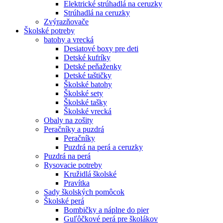
Elektrické strúhadlá na ceruzky
Strúhadlá na ceruzky
Zvýrazňovače
Školské potreby
batohy a vrecká
Desiatové boxy pre deti
Detské kufríky
Detské peňaženky
Detské taštičky
Školské batohy
Školské sety
Školské tašky
Školské vrecká
Obaly na zošity
Peračníky a puzdrá
Peračníky
Puzdrá na perá a ceruzky
Puzdrá na perá
Rysovacie potreby
Kružidlá školské
Pravítka
Sady školských pomôcok
Školské perá
Bombičky a náplne do pier
Guľôčkové perá pre školákov