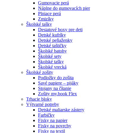
Gumovacie perá
Náplne do gumovacích pier
Plniace perá
Zmizíky
Školské tašky
Desiatové boxy pre deti
Detské kufríky
Detské peňaženky
Detské taštičky
Školské batohy
Školské sety
Školské tašky
Školské vrecká
Školské zošity
Podložky do zošita
Savé papiere – pijáky
Stojany na čítanie
Zošity my.book Flex
Trhacie bloky
Výtvarné potreby
Detské maliarske zástery
Farbičky
Fixky na papier
Fixky na povrchy
Fixky na textil