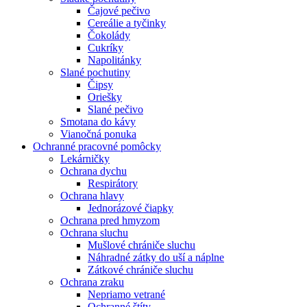
Čajové pečivo
Cereálie a tyčinky
Čokolády
Cukríky
Napolitánky
Slané pochutiny
Čipsy
Oriešky
Slané pečivo
Smotana do kávy
Vianočná ponuka
Ochranné pracovné pomôcky
Lekárničky
Ochrana dychu
Respirátory
Ochrana hlavy
Jednorázové čiapky
Ochrana pred hmyzom
Ochrana sluchu
Mušlové chrániče sluchu
Náhradné zátky do uší a náplne
Zátkové chrániče sluchu
Ochrana zraku
Nepriamo vetrané
Ochranné štíty