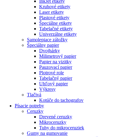
InkJet etikety
Kruhové etikety
Laser etikety
Plastové etikety
Špeciálne etikety
Tabelačné etikety
Univerzálne etikety
Samolepiace záložky
Špeciálny papier
Dvojhárky
Milimetrový papier
Papier na vizitky
Pauzovací papier
Plotrové role
Tabelačný papier
Uhľový papier
Výkresy
Tlačivá
Kotúče do tachografov
Písacie potreby
Ceruzky
Drevené ceruzky
Mikroceruzky
Tuhy do mikroceruziek
Gumy na gumovanie