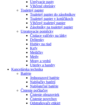
Umývacie pasty
Vlhčené obrúsky
Toaletný papier
Toaletný papier do zásobníkov
Toaletný papier v kotúčikoch
Vlhčený toaletný papier
Zásobníky na toaletný papier
Upratovacie pomôcky
Čistiace valčeky na látky
Drôtenky
Hubky na riad
Kefy
Metličky
Metly
Mopy a vedrá
Utierky a handry
Kancelárska technika
Batérie
Jednorazové batérie
Nabíjačky batérií
Nabíjateľné batérie
Čistenie počítačov
Čistenie obrazoviek
Čistenie povrchov
Odstraňovače etikiet