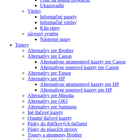
Ukazovadlá
Vitríny
Informačné panely
Informačné vitríny
Klip rámy
závesný systém
Nástenné mapy
Tonery
Alternatívy pre Brother
Alternatívy pre Canon
Alternatívne atramentové kazety pre Canon
Alternatívne tonerové kazety pre Canon
Alternatívy pre Epson
Alternatívy pre HP
Alternatívne atramentové kazety pre HP
Alternatívne tonerové kazety pre HP
Alternatívy pre Minolta
Alternatívy pre OKI
Alternatívy pre Samsung
Iné tlačové kazety
Ostatné tlačové kazety
Pásky do ihličkových tlačiarní
Pásky do písacích strojov
Tonery a atramenty Brother