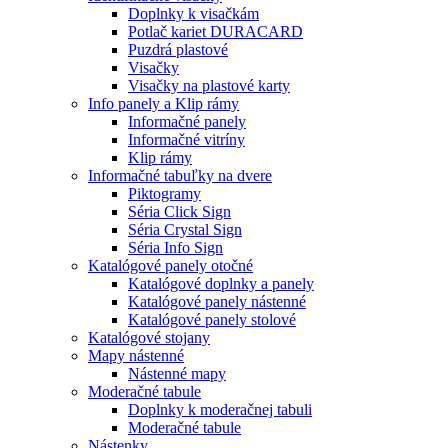
Doplnky k visačkám
Potlač kariet DURACARD
Puzdrá plastové
Visačky
Visačky na plastové karty
Info panely a Klip rámy
Informačné panely
Informačné vitríny
Klip rámy
Informačné tabuľky na dvere
Piktogramy
Séria Click Sign
Séria Crystal Sign
Séria Info Sign
Katalógové panely otočné
Katalógové doplnky a panely
Katalógové panely nástenné
Katalógové panely stolové
Katalógové stojany
Mapy nástenné
Nástenné mapy
Moderačné tabule
Doplnky k moderačnej tabuli
Moderačné tabule
Nástenky