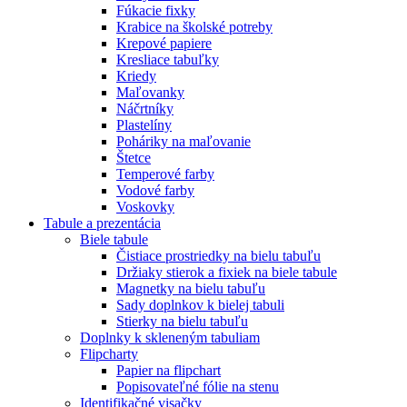
Fúkacie fixky
Krabice na školské potreby
Krepové papiere
Kresliace tabuľky
Kriedy
Maľovanky
Náčrtníky
Plastelíny
Poháriky na maľovanie
Štetce
Temperové farby
Vodové farby
Voskovky
Tabule a prezentácia
Biele tabule
Čistiace prostriedky na bielu tabuľu
Držiaky stierok a fixiek na biele tabule
Magnetky na bielu tabuľu
Sady doplnkov k bielej tabuli
Stierky na bielu tabuľu
Doplnky k skleneným tabuliam
Flipcharty
Papier na flipchart
Popisovateľné fólie na stenu
Identifikačné visačky