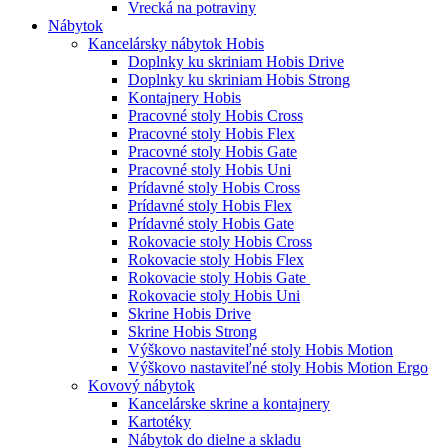
Vrecká na potraviny
Nábytok
Kancelársky nábytok Hobis
Doplnky ku skriniam Hobis Drive
Doplnky ku skriniam Hobis Strong
Kontajnery Hobis
Pracovné stoly Hobis Cross
Pracovné stoly Hobis Flex
Pracovné stoly Hobis Gate
Pracovné stoly Hobis Uni
Prídavné stoly Hobis Cross
Prídavné stoly Hobis Flex
Prídavné stoly Hobis Gate
Rokovacie stoly Hobis Cross
Rokovacie stoly Hobis Flex
Rokovacie stoly Hobis Gate
Rokovacie stoly Hobis Uni
Skrine Hobis Drive
Skrine Hobis Strong
Výškovo nastaviteľné stoly Hobis Motion
Výškovo nastaviteľné stoly Hobis Motion Ergo
Kovový nábytok
Kancelárske skrine a kontajnery
Kartotéky
Nábytok do dielne a skladu