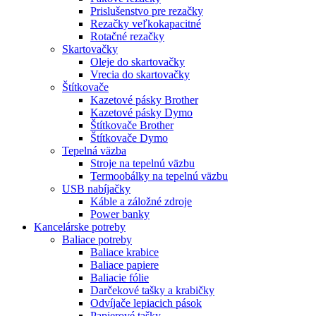
Prislušenstvo pre rezačky
Rezačky veľkokapacitné
Rotačné rezačky
Skartovačky
Oleje do skartovačky
Vrecia do skartovačky
Štítkovače
Kazetové pásky Brother
Kazetové pásky Dymo
Štítkovače Brother
Štítkovače Dymo
Tepelná väzba
Stroje na tepelnú väzbu
Termoobálky na tepelnú väzbu
USB nabíjačky
Káble a záložné zdroje
Power banky
Kancelárske potreby
Baliace potreby
Baliace krabice
Baliace papiere
Baliacie fólie
Darčekové tašky a krabičky
Odvíjače lepiacich pások
Papierové tašky