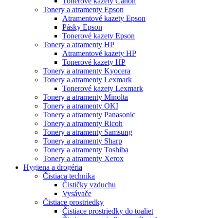
Tonerové kazety Canon
Tonery a atramenty Epson
Atramentové kazety Epson
Pásky Epson
Tonerové kazety Epson
Tonery a atramenty HP
Atramentové kazety HP
Tonerové kazety HP
Tonery a atramenty Kyocera
Tonery a atramenty Lexmark
Tonerové kazety Lexmark
Tonery a atramenty Minolta
Tonery a atramenty OKI
Tonery a atramenty Panasonic
Tonery a atramenty Ricoh
Tonery a atramenty Samsung
Tonery a atramenty Sharp
Tonery a atramenty Toshiba
Tonery a atramenty Xerox
Hygiena a drogéria
Čistiaca technika
Čističky vzduchu
Vysávače
Čistiace prostriedky
Čistiace prostriedky do toaliet