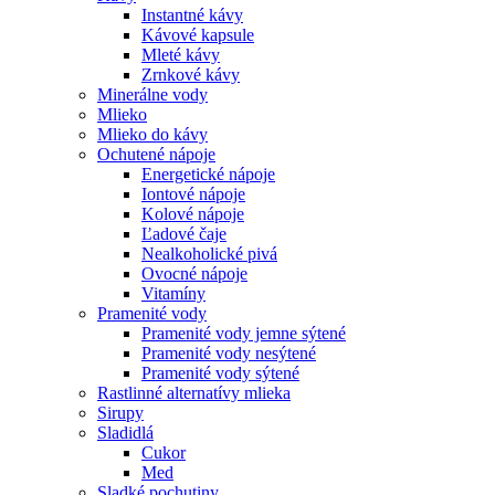
Instantné kávy
Kávové kapsule
Mleté kávy
Zrnkové kávy
Minerálne vody
Mlieko
Mlieko do kávy
Ochutené nápoje
Energetické nápoje
Iontové nápoje
Kolové nápoje
Ľadové čaje
Nealkoholické pivá
Ovocné nápoje
Vitamíny
Pramenité vody
Pramenité vody jemne sýtené
Pramenité vody nesýtené
Pramenité vody sýtené
Rastlinné alternatívy mlieka
Sirupy
Sladidlá
Cukor
Med
Sladké pochutiny