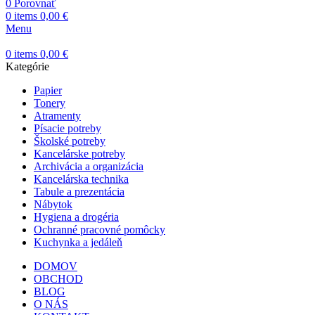
0
Porovnať
0
items
0,00
€
Menu
0
items
0,00
€
Kategórie
Papier
Tonery
Atramenty
Písacie potreby
Školské potreby
Kancelárske potreby
Archivácia a organizácia
Kancelárska technika
Tabule a prezentácia
Nábytok
Hygiena a drogéria
Ochranné pracovné pomôcky
Kuchynka a jedáleň
DOMOV
OBCHOD
BLOG
O NÁS