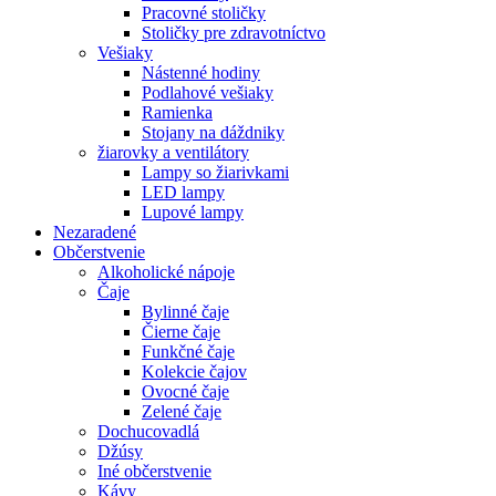
Pracovné stoličky
Stoličky pre zdravotníctvo
Vešiaky
Nástenné hodiny
Podlahové vešiaky
Ramienka
Stojany na dáždniky
žiarovky a ventilátory
Lampy so žiarivkami
LED lampy
Lupové lampy
Nezaradené
Občerstvenie
Alkoholické nápoje
Čaje
Bylinné čaje
Čierne čaje
Funkčné čaje
Kolekcie čajov
Ovocné čaje
Zelené čaje
Dochucovadlá
Džúsy
Iné občerstvenie
Kávy