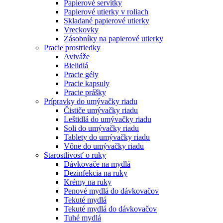
Papierové servítky
Papierové utierky v roliach
Skladané papierové utierky
Vreckovky
Zásobníky na papierové utierky
Pracie prostriedky
Aviváže
Bielidlá
Pracie gély
Pracie kapsuly
Pracie prášky
Prípravky do umývačky riadu
Čističe umývačky riadu
Leštidlá do umývačky riadu
Soli do umývačky riadu
Tablety do umývačky riadu
Vône do umývačky riadu
Starostlivosť o ruky
Dávkovače na mydlá
Dezinfekcia na ruky
Krémy na ruky
Penové mydlá do dávkovačov
Tekuté mydlá
Tekuté mydlá do dávkovačov
Tuhé mydlá