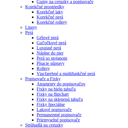
Gumy na ceruzky a popisovače
Korekčné prostriedky
Korekčné laky
Korekčné perá
Korekčné rollery
Linery
Perá
Gélové perá
Guľočkové perá
Luxusné perá
Náplne do pier
Perá so stojanom
Písacie súpravy
Rollery
Viacfarebné a multifunkčné perá
Popisovače a Fixky
Atramenty do popisovačov
Fixky na bielu tabuľu
Fixky na flipchart
Fixky na sklenenú tabuľu
Fixky špeciálne
Lakové popisovače
Permanentné popisovače
Priemyselné popisovače
Strúhadlá na ceruzky