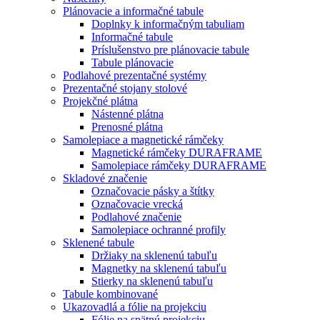
Plánovacie a informačné tabule
Doplnky k informačným tabuliam
Informačné tabule
Príslušenstvo pre plánovacie tabule
Tabule plánovacie
Podlahové prezentačné systémy
Prezentačné stojany stolové
Projekčné plátna
Nástenné plátna
Prenosné plátna
Samolepiace a magnetické rámčeky
Magnetické rámčeky DURAFRAME
Samolepiace rámčeky DURAFRAME
Skladové značenie
Označovacie pásky a štítky
Označovacie vrecká
Podlahové značenie
Samolepiace ochranné profily
Sklenené tabule
Držiaky na sklenenú tabuľu
Magnetky na sklenenú tabuľu
Stierky na sklenenú tabuľu
Tabule kombinované
Ukazovadlá a fólie na projekciu
Fólie na spätnú projekciu