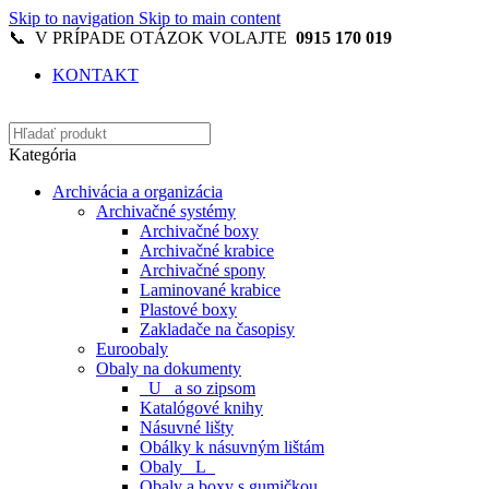
Skip to navigation
Skip to main content
📞 V PRÍPADE OTÁZOK VOLAJTE
0915 170 019
KONTAKT
Kategória
Archivácia a organizácia
Archivačné systémy
Archivačné boxy
Archivačné krabice
Archivačné spony
Laminované krabice
Plastové boxy
Zakladače na časopisy
Euroobaly
Obaly na dokumenty
_U_ a so zipsom
Katalógové knihy
Násuvné lišty
Obálky k násuvným lištám
Obaly _L_
Obaly a boxy s gumičkou