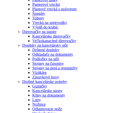
Papierové vrecká
Plastové vrecká s uzáverom
Špagáty
Tubusy
Vrecká na sprievodky
Výplň do krabíc
Dierovačky na papier
Kancelárske dierovačky
Veľkokapacitné dierovačky
Doplnky na kancelársky stôl
Drôtené doplnky
Odkladače na dokumenty
Podložky na stôl
Stojany na časopisy
Stojany na perá a organizéry
Vizitkáre
Zásuvkové boxy
Drobné kancelárske potreby
Gumičky
Kancelárske spony
Klipy na dokumenty
Lupy
Nožnice
Odlamovacie nože