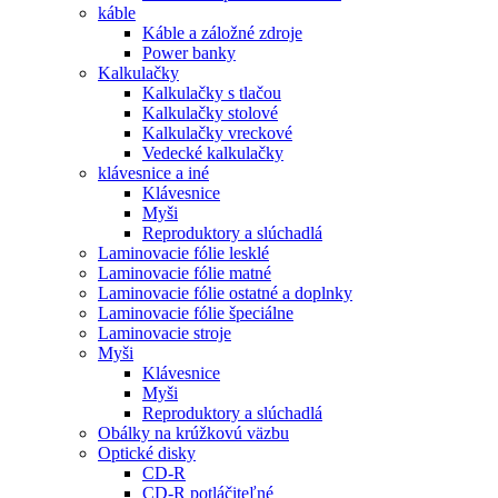
káble
Káble a záložné zdroje
Power banky
Kalkulačky
Kalkulačky s tlačou
Kalkulačky stolové
Kalkulačky vreckové
Vedecké kalkulačky
klávesnice a iné
Klávesnice
Myši
Reproduktory a slúchadlá
Laminovacie fólie lesklé
Laminovacie fólie matné
Laminovacie fólie ostatné a doplnky
Laminovacie fólie špeciálne
Laminovacie stroje
Myši
Klávesnice
Myši
Reproduktory a slúchadlá
Obálky na krúžkovú väzbu
Optické disky
CD-R
CD-R potláčiteľné