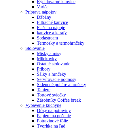
Rýchlovarné kanvice
Variče
Príprava nápojov
Džbány
Filtračné kanvice
Flaše na nápoje
kanvice a karafy
Sodastream
Termosky a termohrnčeky
Stolovanie
Misky a misy
Mliekovky
Ostatné stolovanie
Príbory
Šálky a hrnčeky
Servírovacie podnosy
Sklenené poháre a hrnčeky
Taniere
Tortové sviečky
Zásobníky Coffee break
Vybavenie kuchyne
Dózy na potraviny
Papiere na pečenie
Potravinové fólie
Tvorítka na ľad