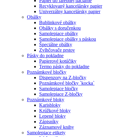
Papier do farebnej tlačiarne
Recyklovaný kancelársky papier
Univerzálny kancelársky papier
Obálky
Bublinkové obálky
Obálky s doručenkou
Samolepiace obálky
Samolepiace obálky s páskou
Špeciálne obálky
Zvlhčovače prstov
Pásky do pokladne
Papierové kotúčiky
Termo pásky do pokladne
Poznámkové bločky
Dispenzory na Z-bločky
Poznámkové bločky `kocka`
Samolepiace bločky
Samolepiace Z-bločky
Poznámkové bloky
Karisbloky
Krúžkové bloky
Lepené bloky
Zápisníky
Záznamové knihy
Samolepiace etikety