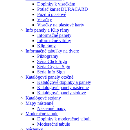
Doplnky k visačkám
Potlač kariet DURACARD
Puzdrá plastové
Visačky
Visačky na plastové karty
Info panely a Klip rámy
Informačné panely
Informačné vitríny
Klip rámy
Informačné tabuľky na dvere
Piktogramy
Séria Click Sign
Séria Crystal Sign
Séria Info Sign
Katalógové panely otočné
Katalógové doplnky a panely
Katalógové panely nástenné
Katalógové panely stolové
Katalógové stojany
Mapy nástenné
Nástenné mapy
Moderačné tabule
Doplnky k moderačnej tabuli
Moderačné tabule
Nástenky