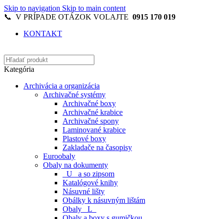
Skip to navigation
Skip to main content
📞 V PRÍPADE OTÁZOK VOLAJTE
0915 170 019
KONTAKT
Kategória
Archivácia a organizácia
Archivačné systémy
Archivačné boxy
Archivačné krabice
Archivačné spony
Laminované krabice
Plastové boxy
Zakladače na časopisy
Euroobaly
Obaly na dokumenty
_U_ a so zipsom
Katalógové knihy
Násuvné lišty
Obálky k násuvným lištám
Obaly _L_
Obaly a boxy s gumičkou