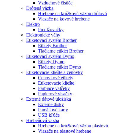
Vzduchové čističe
Drôtená väzba
Hrebene na krúžkovú väzbu drôtovú
Viazače na kovové hrebene
Elektro
Predlžovačky
Elektronické váhy
Etiketovací systém Brother
Etikety Brother
Tlačiarne etikiet Brother
Etiketovací systém Dymo
Etikety Dymo
Tlačiarne etikiet Dymo
Etiketovacie kliešte a cenovky
Cenovkové etikety
Etiketovacie kliešte
Farbiace valčeky
Papierové visačky
Externé dátové úložiská
Externé disky
Pamäťové karty
USB kľúče
Hrebeňová väzba
Hrebene na krúžkovú väzbu plastovú
Viazače na plastové hrebene