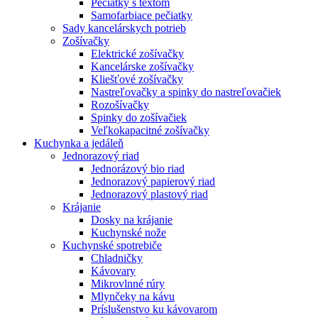
Pečiatky s textom
Samofarbiace pečiatky
Sady kancelárskych potrieb
Zošívačky
Elektrické zošívačky
Kancelárske zošívačky
Kliešťové zošívačky
Nastreľovačky a spinky do nastreľovačiek
Rozošívačky
Spinky do zošívačiek
Veľkokapacitné zošívačky
Kuchynka a jedáleň
Jednorazový riad
Jednorázový bio riad
Jednorazový papierový riad
Jednorazový plastový riad
Krájanie
Dosky na krájanie
Kuchynské nože
Kuchynské spotrebiče
Chladničky
Kávovary
Mikrovlnné rúry
Mlynčeky na kávu
Príslušenstvo ku kávovarom