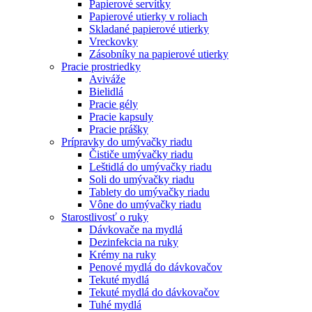
Papierové servítky
Papierové utierky v roliach
Skladané papierové utierky
Vreckovky
Zásobníky na papierové utierky
Pracie prostriedky
Aviváže
Bielidlá
Pracie gély
Pracie kapsuly
Pracie prášky
Prípravky do umývačky riadu
Čističe umývačky riadu
Leštidlá do umývačky riadu
Soli do umývačky riadu
Tablety do umývačky riadu
Vône do umývačky riadu
Starostlivosť o ruky
Dávkovače na mydlá
Dezinfekcia na ruky
Krémy na ruky
Penové mydlá do dávkovačov
Tekuté mydlá
Tekuté mydlá do dávkovačov
Tuhé mydlá