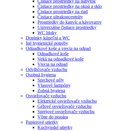
Čistiace prostriedky na nábytok
Čistiace prostriedky na okná a sklo
Čistiace prostriedky na riad
Čistiace ultrakoncentráty
Prostriedky do kanvíc a kávovarov
Univerzálne čistiace prostriedky
WC bloky
Doplnky kúpeľní a WC
Iné hygienické potreby
Odpadkové koše a vrecia na odpad
Odpadkové koše
Veká na odpadkové koše
Vrecia na odpad
Odvlhčovače vzduchu
Osobná hygiena
Sprchové gély
Vlasové šampóny
Zubná hygiena
Osviežovače vzduchu
Elektrické osviežovače vzduchu
Gélové osviežovače vzduchu
Sprejové osviežovače vzduchu
Vône do pisoára
Papierové utierky
Kuchynské utierky