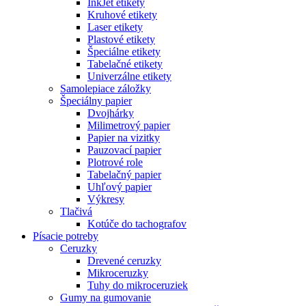
InkJet etikety
Kruhové etikety
Laser etikety
Plastové etikety
Špeciálne etikety
Tabelačné etikety
Univerzálne etikety
Samolepiace záložky
Špeciálny papier
Dvojhárky
Milimetrový papier
Papier na vizitky
Pauzovací papier
Plotrové role
Tabelačný papier
Uhľový papier
Výkresy
Tlačivá
Kotúče do tachografov
Písacie potreby
Ceruzky
Drevené ceruzky
Mikroceruzky
Tuhy do mikroceruziek
Gumy na gumovanie