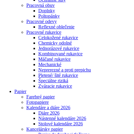
Pracovná obuv
Doplnky
Poltopánky
Pracovné odevy
Reflexné oblečenie
Pracovné rukavice
Celokožené rukavice
Chemicky odolné
Jednorázové rukavice
Kombinované rukavice
Máčané rukavice
Mechanické
Neprerezné a proti prepichu
Pletené/ šité rukavice
Špeciálne riziká
Zváracie rukavice
Papier
Farebný papier
Fotopapiere
Kalendáre a diáre 2026
Diáre 2026
Nástenné kalendáre 2026
Stolové kalendáre 2026
Kancelársky papier