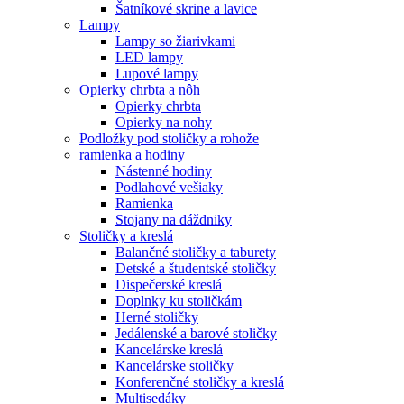
Šatníkové skrine a lavice
Lampy
Lampy so žiarivkami
LED lampy
Lupové lampy
Opierky chrbta a nôh
Opierky chrbta
Opierky na nohy
Podložky pod stoličky a rohože
ramienka a hodiny
Nástenné hodiny
Podlahové vešiaky
Ramienka
Stojany na dáždniky
Stoličky a kreslá
Balančné stoličky a taburety
Detské a študentské stoličky
Dispečerské kreslá
Doplnky ku stoličkám
Herné stoličky
Jedálenské a barové stoličky
Kancelárske kreslá
Kancelárske stoličky
Konferenčné stoličky a kreslá
Multisedáky