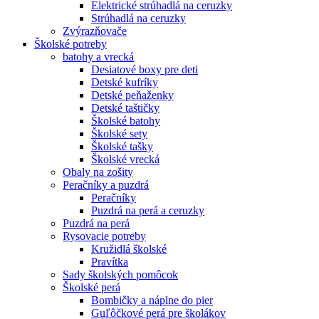
Elektrické strúhadlá na ceruzky
Strúhadlá na ceruzky
Zvýrazňovače
Školské potreby
batohy a vrecká
Desiatové boxy pre deti
Detské kufríky
Detské peňaženky
Detské taštičky
Školské batohy
Školské sety
Školské tašky
Školské vrecká
Obaly na zošity
Peračníky a puzdrá
Peračníky
Puzdrá na perá a ceruzky
Puzdrá na perá
Rysovacie potreby
Kružidlá školské
Pravítka
Sady školských pomôcok
Školské perá
Bombičky a náplne do pier
Guľôčkové perá pre školákov