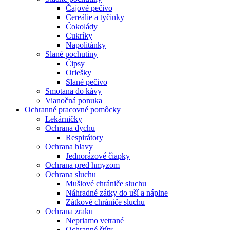
Čajové pečivo
Cereálie a tyčinky
Čokolády
Cukríky
Napolitánky
Slané pochutiny
Čipsy
Oriešky
Slané pečivo
Smotana do kávy
Vianočná ponuka
Ochranné pracovné pomôcky
Lekárničky
Ochrana dychu
Respirátory
Ochrana hlavy
Jednorázové čiapky
Ochrana pred hmyzom
Ochrana sluchu
Mušlové chrániče sluchu
Náhradné zátky do uší a náplne
Zátkové chrániče sluchu
Ochrana zraku
Nepriamo vetrané
Ochranné štíty