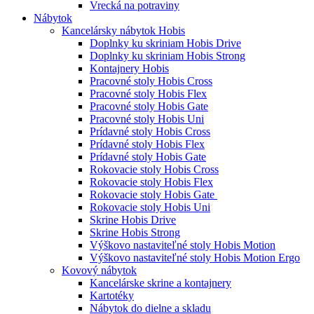
Vrecká na potraviny
Nábytok
Kancelársky nábytok Hobis
Doplnky ku skriniam Hobis Drive
Doplnky ku skriniam Hobis Strong
Kontajnery Hobis
Pracovné stoly Hobis Cross
Pracovné stoly Hobis Flex
Pracovné stoly Hobis Gate
Pracovné stoly Hobis Uni
Prídavné stoly Hobis Cross
Prídavné stoly Hobis Flex
Prídavné stoly Hobis Gate
Rokovacie stoly Hobis Cross
Rokovacie stoly Hobis Flex
Rokovacie stoly Hobis Gate
Rokovacie stoly Hobis Uni
Skrine Hobis Drive
Skrine Hobis Strong
Výškovo nastaviteľné stoly Hobis Motion
Výškovo nastaviteľné stoly Hobis Motion Ergo
Kovový nábytok
Kancelárske skrine a kontajnery
Kartotéky
Nábytok do dielne a skladu