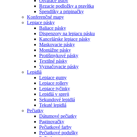
Otvárače listov
Rezacie podložky a pravítka
Špendlíky a pripinačky
Konferenčné mapy
Lepiace pásky
Baliace pásky
Dispenzory na lepiacu pásku
Kancelárske lepiace pásky
Maskovacie pásky
Montážne pásky
Protišmykové pásky
Textilné pásky
Vyznačovacie pásky
Lepidlá
Lepiace gumy
Lepiace rollery
Lepiace tyčinky
Lepidlá v spreji
Sekundové lepidlá
Tekuté lepidlá
Pečiatky
Dátumové pečiatky
Paginovačky
Pečiatkové farby
Pečiatkové podušky