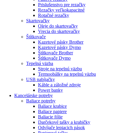
Prislušenstvo pre rezačky
Rezačky veľkokapacitné
Rotačné rezačky
Skartovačky
Oleje do skartovačky
Vrecia do skartovačky
Štítkovače
Kazetové pásky Brother
Kazetové pásky Dymo
Štítkovače Brother
Štítkovače Dymo
Tepelná väzba
Stroje na tepelnú väzbu
Termoobálky na tepelnú väzbu
USB nabíjačky
Káble a záložné zdroje
Power banky
Kancelárske potreby
Baliace potreby
Baliace krabice
Baliace papiere
Baliacie fólie
Darčekové tašky a krabičky
Odvíjače lepiacich pások
Papierové tašky