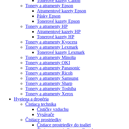
Tonerové kazety Canon
Tonery a atramenty Epson
Atramentové kazety Epson
Pásky Epson
Tonerové kazety Epson
Tonery a atramenty HP
Atramentové kazety HP
Tonerové kazety HP
Tonery a atramenty Kyocera
Tonery a atramenty Lexmark
Tonerové kazety Lexmark
Tonery a atramenty Minolta
Tonery a atramenty OKI
Tonery a atramenty Panasonic
Tonery a atramenty Ricoh
Tonery a atramenty Samsung
Tonery a atramenty Sharp
Tonery a atramenty Toshiba
Tonery a atramenty Xerox
Hygiena a drogéria
Čistiaca technika
Čističky vzduchu
Vysávače
Čistiace prostriedky
Čistiace prostriedky do toaliet