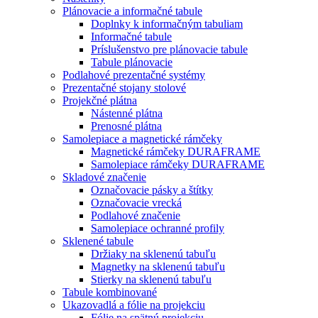
Plánovacie a informačné tabule
Doplnky k informačným tabuliam
Informačné tabule
Príslušenstvo pre plánovacie tabule
Tabule plánovacie
Podlahové prezentačné systémy
Prezentačné stojany stolové
Projekčné plátna
Nástenné plátna
Prenosné plátna
Samolepiace a magnetické rámčeky
Magnetické rámčeky DURAFRAME
Samolepiace rámčeky DURAFRAME
Skladové značenie
Označovacie pásky a štítky
Označovacie vrecká
Podlahové značenie
Samolepiace ochranné profily
Sklenené tabule
Držiaky na sklenenú tabuľu
Magnetky na sklenenú tabuľu
Stierky na sklenenú tabuľu
Tabule kombinované
Ukazovadlá a fólie na projekciu
Fólie na spätnú projekciu