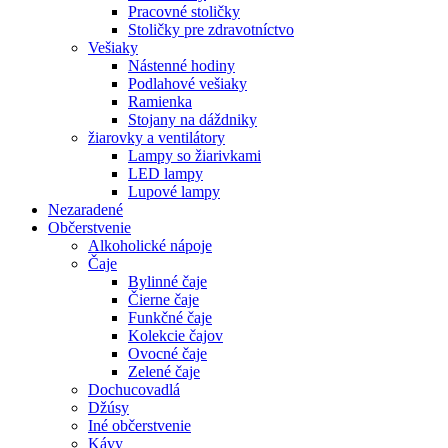
Pracovné stoličky
Stoličky pre zdravotníctvo
Vešiaky
Nástenné hodiny
Podlahové vešiaky
Ramienka
Stojany na dáždniky
žiarovky a ventilátory
Lampy so žiarivkami
LED lampy
Lupové lampy
Nezaradené
Občerstvenie
Alkoholické nápoje
Čaje
Bylinné čaje
Čierne čaje
Funkčné čaje
Kolekcie čajov
Ovocné čaje
Zelené čaje
Dochucovadlá
Džúsy
Iné občerstvenie
Kávy