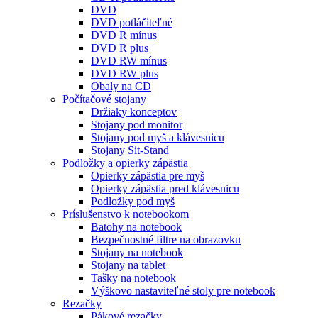
DVD
DVD potláčiteľné
DVD R mínus
DVD R plus
DVD RW mínus
DVD RW plus
Obaly na CD
Počítačové stojany
Držiaky konceptov
Stojany pod monitor
Stojany pod myš a klávesnicu
Stojany Sit-Stand
Podložky a opierky zápästia
Opierky zápästia pre myš
Opierky zápästia pred klávesnicu
Podložky pod myš
Príslušenstvo k notebookom
Batohy na notebook
Bezpečnostné filtre na obrazovku
Stojany na notebook
Stojany na tablet
Tašky na notebook
Výškovo nastaviteľné stoly pre notebook
Rezačky
Pákové rezačky