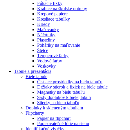
Fúkacie fixky
Krabice na školské potreby
Krepové papiere
Kresliace tabuľky
Kriedy
Maľovanky
Náčrtníky
Plastelíny
Poháriky na maľovanie
Štetce
Temperové farby
Vodové farby
Voskovky
Tabule a prezentácia
Biele tabule
Čistiace prostriedky na bielu tabuľu
Držiaky stierok a fixiek na biele tabule
Magnetky na bielu tabuľu
Sady doplnkov k bielej tabuli
Stierky na bielu tabuľu
Doplnky k skleneným tabuliam
Flipcharty
Papier na flipchart
Popisovateľné fólie na stenu
Identifikačné visačky