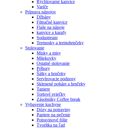
Rýchlovarné kanvice
Variče
Príprava nápojov
Džbány
Filtračné kanvice
Flaše na nápoje
kanvice a karafy
Sodastream
Termosky a termohrnčeky
Stolovanie
Misky a misy
Mliekovky
Ostatné stolovanie
Príbory
Šálky a hrnčeky
Servírovacie podnosy
Sklenené poháre a hrnčeky
Taniere
Tortové sviečky
Zásobníky Coffee break
Vybavenie kuchyne
Dózy na potraviny
Papiere na pečenie
Potravinové fólie
Tvorítka na ľad