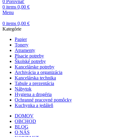
0
Porovnať
0
items
0,00
€
Menu
0
items
0,00
€
Kategórie
Papier
Tonery
Atramenty
Písacie potreby
Školské potreby
Kancelárske potreby
Archivácia a organizácia
Kancelárska technika
Tabule a prezentácia
Nábytok
Hygiena a drogéria
Ochranné pracovné pomôcky
Kuchynka a jedáleň
DOMOV
OBCHOD
BLOG
O NÁS