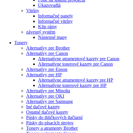
Ukazovadlá
Vitríny
Informačné panely
Informačné vitríny
Klip rámy
závesný systém
Nástenné mapy
Tonery
Alternatívy pre Brother
Alternatívy pre Canon
Alternatívne atramentové kazety pre Canon
Alternatívne tonerové kazety pre Canon
Alternatívy pre Epson
Alternatívy pre HP
Alternatívne atramentové kazety pre HP
Alternatívne tonerové kazety pre HP
Alternatívy pre Minolta
Alternatívy pre OKI
Alternatívy pre Samsung
Iné tlačové kazety
Ostatné tlačové kazety
Pásky do ihličkových tlačiarní
Pásky do písacích strojov
Tonery a atramenty Brother