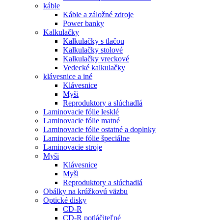
káble
Káble a záložné zdroje
Power banky
Kalkulačky
Kalkulačky s tlačou
Kalkulačky stolové
Kalkulačky vreckové
Vedecké kalkulačky
klávesnice a iné
Klávesnice
Myši
Reproduktory a slúchadlá
Laminovacie fólie lesklé
Laminovacie fólie matné
Laminovacie fólie ostatné a doplnky
Laminovacie fólie špeciálne
Laminovacie stroje
Myši
Klávesnice
Myši
Reproduktory a slúchadlá
Obálky na krúžkovú väzbu
Optické disky
CD-R
CD-R potláčiteľné