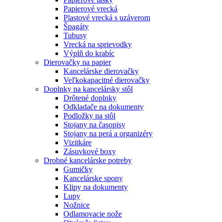
Papierové vrecká
Plastové vrecká s uzáverom
Špagáty
Tubusy
Vrecká na sprievodky
Výplň do krabíc
Dierovačky na papier
Kancelárske dierovačky
Veľkokapacitné dierovačky
Doplnky na kancelársky stôl
Drôtené doplnky
Odkladače na dokumenty
Podložky na stôl
Stojany na časopisy
Stojany na perá a organizéry
Vizitkáre
Zásuvkové boxy
Drobné kancelárske potreby
Gumičky
Kancelárske spony
Klipy na dokumenty
Lupy
Nožnice
Odlamovacie nože