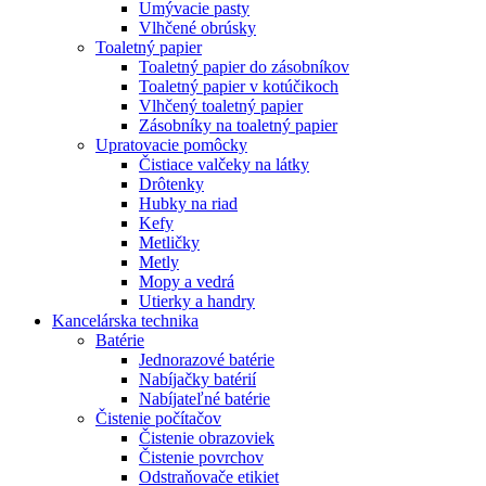
Umývacie pasty
Vlhčené obrúsky
Toaletný papier
Toaletný papier do zásobníkov
Toaletný papier v kotúčikoch
Vlhčený toaletný papier
Zásobníky na toaletný papier
Upratovacie pomôcky
Čistiace valčeky na látky
Drôtenky
Hubky na riad
Kefy
Metličky
Metly
Mopy a vedrá
Utierky a handry
Kancelárska technika
Batérie
Jednorazové batérie
Nabíjačky batérií
Nabíjateľné batérie
Čistenie počítačov
Čistenie obrazoviek
Čistenie povrchov
Odstraňovače etikiet