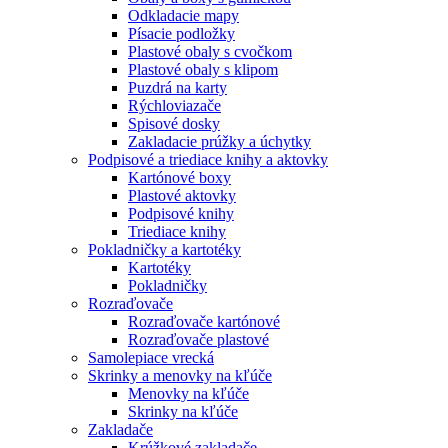
Odkladacie mapy
Písacie podložky
Plastové obaly s cvočkom
Plastové obaly s klipom
Puzdrá na karty
Rýchloviazače
Spisové dosky
Zakladacie prúžky a úchytky
Podpisové a triediace knihy a aktovky
Kartónové boxy
Plastové aktovky
Podpisové knihy
Triediace knihy
Pokladničky a kartotéky
Kartotéky
Pokladničky
Rozraďovače
Rozraďovače kartónové
Rozraďovače plastové
Samolepiace vrecká
Skrinky a menovky na kľúče
Menovky na kľúče
Skrinky na kľúče
Zakladače
Krúžkové zakladače