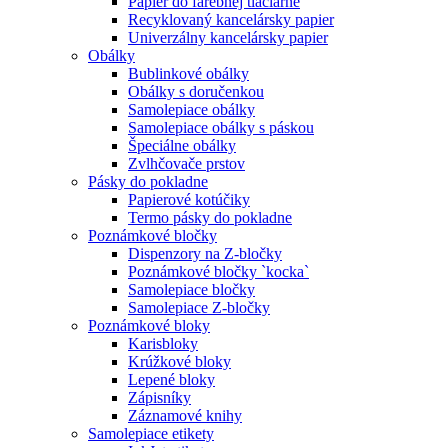
Papier do farebnej tlačiarne
Recyklovaný kancelársky papier
Univerzálny kancelársky papier
Obálky
Bublinkové obálky
Obálky s doručenkou
Samolepiace obálky
Samolepiace obálky s páskou
Špeciálne obálky
Zvlhčovače prstov
Pásky do pokladne
Papierové kotúčiky
Termo pásky do pokladne
Poznámkové bločky
Dispenzory na Z-bločky
Poznámkové bločky `kocka`
Samolepiace bločky
Samolepiace Z-bločky
Poznámkové bloky
Karisbloky
Krúžkové bloky
Lepené bloky
Zápisníky
Záznamové knihy
Samolepiace etikety