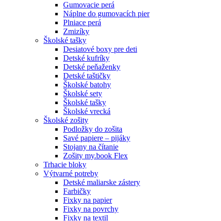
Gumovacie perá
Náplne do gumovacích pier
Plniace perá
Zmizíky
Školské tašky
Desiatové boxy pre deti
Detské kufríky
Detské peňaženky
Detské taštičky
Školské batohy
Školské sety
Školské tašky
Školské vrecká
Školské zošity
Podložky do zošita
Savé papiere – pijáky
Stojany na čítanie
Zošity my.book Flex
Trhacie bloky
Výtvarné potreby
Detské maliarske zástery
Farbičky
Fixky na papier
Fixky na povrchy
Fixky na textil