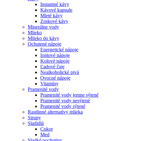
Instantné kávy
Kávové kapsule
Mleté kávy
Zrnkové kávy
Minerálne vody
Mlieko
Mlieko do kávy
Ochutené nápoje
Energetické nápoje
Iontové nápoje
Kolové nápoje
Ľadové čaje
Nealkoholické pivá
Ovocné nápoje
Vitamíny
Pramenité vody
Pramenité vody jemne sýtené
Pramenité vody nesýtené
Pramenité vody sýtené
Rastlinné alternatívy mlieka
Sirupy
Sladidlá
Cukor
Med
Sladké pochutiny