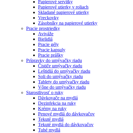
Papierové servítky
Papierové utierky v roliach
Skladané papierové utierky
Vreckovky
Zásobníky na papierové utierky
Pracie prostriedky
Aviváže
Bielidlá
Pracie gély
Pracie kapsuly
Pracie prášky
Prípravky do umývačky riadu
Čističe umývačky riadu
Leštidlá do umývačky riadu
Soli do umývačky riadu
Tablety do umývačky riadu
Vône do umývačky riadu
Starostlivosť o ruky
Dávkovače na mydlá
Dezinfekcia na ruky
Krémy na ruky
Penové mydlá do dávkovačov
Tekuté mydlá
Tekuté mydlá do dávkovačov
Tuhé mydlá