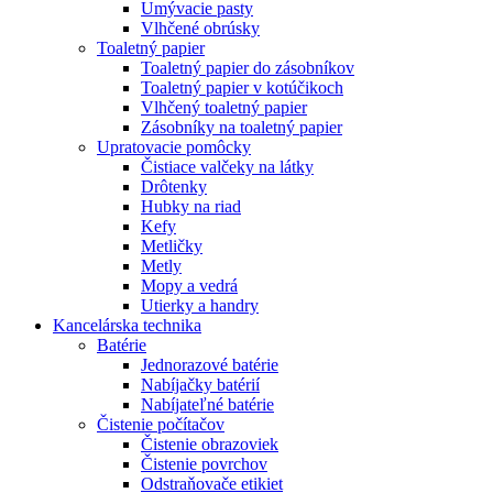
Umývacie pasty
Vlhčené obrúsky
Toaletný papier
Toaletný papier do zásobníkov
Toaletný papier v kotúčikoch
Vlhčený toaletný papier
Zásobníky na toaletný papier
Upratovacie pomôcky
Čistiace valčeky na látky
Drôtenky
Hubky na riad
Kefy
Metličky
Metly
Mopy a vedrá
Utierky a handry
Kancelárska technika
Batérie
Jednorazové batérie
Nabíjačky batérií
Nabíjateľné batérie
Čistenie počítačov
Čistenie obrazoviek
Čistenie povrchov
Odstraňovače etikiet