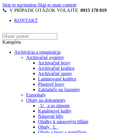
Skip to navigation
Skip to main content
📞 V PRÍPADE OTÁZOK VOLAJTE
0915 170 019
KONTAKT
Kategória
Archivácia a organizácia
Archivačné systémy
Archivačné boxy
Archivačné krabice
Archivačné spony
Laminované krabice
Plastové boxy
Zakladače na časopisy
Euroobaly
Obaly na dokumenty
_U_ a so zipsom
Katalógové knihy
Násuvné lišty
Obálky k násuvným lištám
Obaly _L_
Obaly a boxy s gumičkou