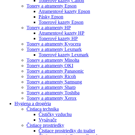
Tonerové kazety Canon
Tonery a atramenty Epson
Atramentové kazety Epson
Pásky Epson
Tonerové kazety Epson
Tonery a atramenty HP
Atramentové kazety HP
Tonerové kazety HP
Tonery a atramenty Kyocera
Tonery a atramenty Lexmark
Tonerové kazety Lexmark
Tonery a atramenty Minolta
Tonery a atramenty OKI
Tonery a atramenty Panasonic
Tonery a atramenty Ricoh
Tonery a atramenty Samsung
Tonery a atramenty Sharp
Tonery a atramenty Toshiba
Tonery a atramenty Xerox
Hygiena a drogéria
Čistiaca technika
Čističky vzduchu
Vysávače
Čistiace prostriedky
Čistiace prostriedky do toaliet