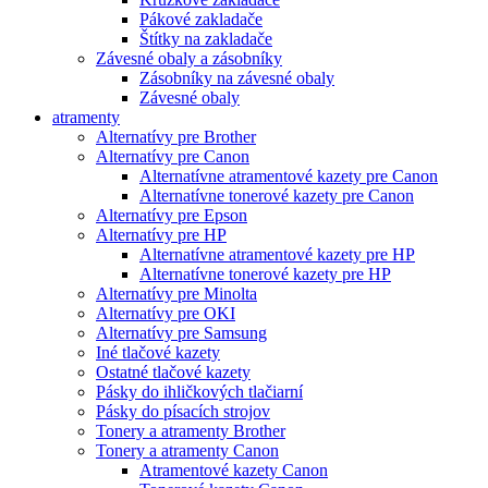
Pákové zakladače
Štítky na zakladače
Závesné obaly a zásobníky
Zásobníky na závesné obaly
Závesné obaly
atramenty
Alternatívy pre Brother
Alternatívy pre Canon
Alternatívne atramentové kazety pre Canon
Alternatívne tonerové kazety pre Canon
Alternatívy pre Epson
Alternatívy pre HP
Alternatívne atramentové kazety pre HP
Alternatívne tonerové kazety pre HP
Alternatívy pre Minolta
Alternatívy pre OKI
Alternatívy pre Samsung
Iné tlačové kazety
Ostatné tlačové kazety
Pásky do ihličkových tlačiarní
Pásky do písacích strojov
Tonery a atramenty Brother
Tonery a atramenty Canon
Atramentové kazety Canon