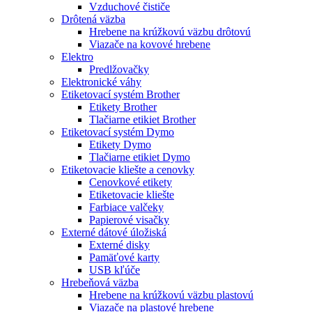
Vzduchové čističe
Drôtená väzba
Hrebene na krúžkovú väzbu drôtovú
Viazače na kovové hrebene
Elektro
Predlžovačky
Elektronické váhy
Etiketovací systém Brother
Etikety Brother
Tlačiarne etikiet Brother
Etiketovací systém Dymo
Etikety Dymo
Tlačiarne etikiet Dymo
Etiketovacie kliešte a cenovky
Cenovkové etikety
Etiketovacie kliešte
Farbiace valčeky
Papierové visačky
Externé dátové úložiská
Externé disky
Pamäťové karty
USB kľúče
Hrebeňová väzba
Hrebene na krúžkovú väzbu plastovú
Viazače na plastové hrebene