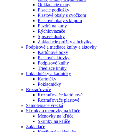
Odkladacie mapy
Písacie podložky
Plastové obaly s cvočkom
Plastové obaly s klipom
Puzdrá na karty
Rýchloviazače
Spisové dosky
Zakladacie prúžky a úchytky
Podpisové a triediace knihy a aktovky
Kartónové boxy
Plastové aktovky
Podpisové knihy
Triediace knihy
Pokladničky a kartotéky
Kartotéky
Pokladničky
Rozraďovače
Rozraďovače kartónové
Rozraďovače plastové
Samolepiace vrecká
Skrinky a menovky na kľúče
Menovky na kľúče
Skrinky na kľúče
Zakladače
Krúžkové zakladače