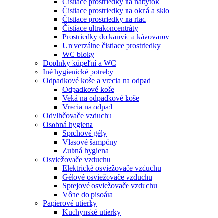
Čistiace prostriedky na nábytok
Čistiace prostriedky na okná a sklo
Čistiace prostriedky na riad
Čistiace ultrakoncentráty
Prostriedky do kanvíc a kávovarov
Univerzálne čistiace prostriedky
WC bloky
Doplnky kúpeľní a WC
Iné hygienické potreby
Odpadkové koše a vrecia na odpad
Odpadkové koše
Veká na odpadkové koše
Vrecia na odpad
Odvlhčovače vzduchu
Osobná hygiena
Sprchové gély
Vlasové šampóny
Zubná hygiena
Osviežovače vzduchu
Elektrické osviežovače vzduchu
Gélové osviežovače vzduchu
Sprejové osviežovače vzduchu
Vône do pisoára
Papierové utierky
Kuchynské utierky