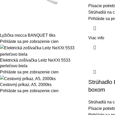
Písacie potreb
Strúhadlá na 
Prihláste sa p
Lyžička mocca BANQUET 6ks
Viac info
Prihláste sa pre zobrazenie cien
Elektrická zošívačka Leitz NeXXt 5533
perleťovo biela
Prihláste sa pre zobrazenie cien
Strúhadlo
Cestovný príkaz, A5, 2000ks
boxom
Prihláste sa pre zobrazenie cien
Strúhadlá na c
Písacie potreb
Prihláste sa p