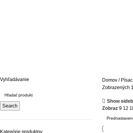
Strúhadlá na ceruzky
Kategórie
ARCHIVÁCIA A ORGANIZÁCIA
ATRAMENTY
HYGIENA A DROGÉRIA
KANC
OCHRANNÉ PRACOVNÉ POMÔCKY
PAPIER
PÍSACIE POTREBY
ŠKOLSK
Vyhľadávanie
Domov
Písac
Zobrazených 1
Show sideb
Search
Zobraz
9
12
1
Kategórie produktov