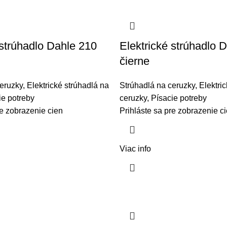
 strúhadlo Dahle 210
Elektrické strúhadlo 
čierne
eruzky
,
Elektrické strúhadlá na
Strúhadlá na ceruzky
,
Elektri
ie potreby
ceruzky
,
Písacie potreby
re zobrazenie cien
Prihláste sa pre zobrazenie c
Viac info