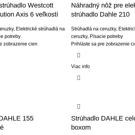
 strúhadlo Westcott
Náhradný nôž pre elek
ution Axis 6 veľkostí
strúhadlo Dahle 210
eruzky
,
Elektrické strúhadlá na
Strúhadlá na ceruzky
,
Elektri
ie potreby
ceruzky
,
Písacie potreby
re zobrazenie cien
Prihláste sa pre zobrazenie c
Viac info
 DAHLE 155
Strúhadlo DAHLE celo
é
boxom