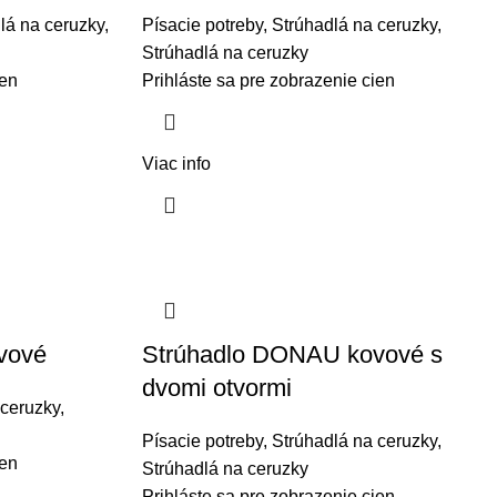
lá na ceruzky
,
Písacie potreby
,
Strúhadlá na ceruzky
,
Strúhadlá na ceruzky
ien
Prihláste sa pre zobrazenie cien
Viac info
vové
Strúhadlo DONAU kovové s
dvomi otvormi
 ceruzky
,
Písacie potreby
,
Strúhadlá na ceruzky
,
ien
Strúhadlá na ceruzky
Prihláste sa pre zobrazenie cien