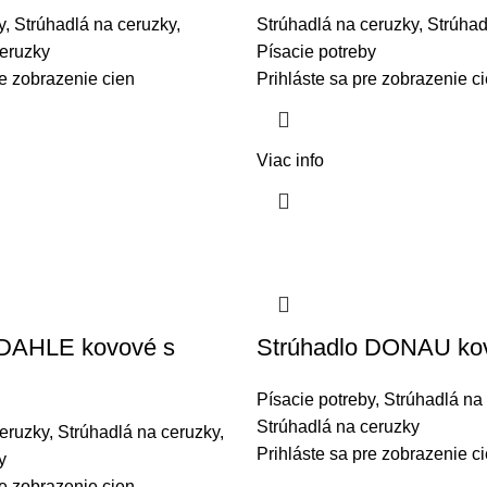
y
,
Strúhadlá na ceruzky
,
Strúhadlá na ceruzky
,
Strúhad
ceruzky
Písacie potreby
re zobrazenie cien
Prihláste sa pre zobrazenie c
Viac info
 DAHLE kovové s
Strúhadlo DONAU ko
Písacie potreby
,
Strúhadlá na
Strúhadlá na ceruzky
eruzky
,
Strúhadlá na ceruzky
,
Prihláste sa pre zobrazenie c
y
re zobrazenie cien