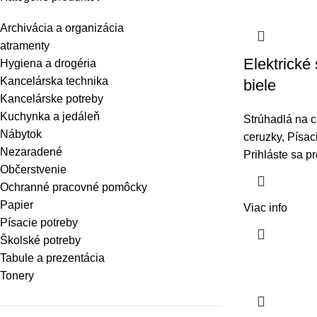
Archivácia a organizácia
atramenty
Elektrické
Hygiena a drogéria
Kancelárska technika
biele
Kancelárske potreby
Kuchynka a jedáleň
Strúhadlá na c
Nábytok
ceruzky
,
Písac
Nezaradené
Prihláste sa p
Občerstvenie
Ochranné pracovné pomôcky
Papier
Viac info
Písacie potreby
Školské potreby
Tabule a prezentácia
Tonery