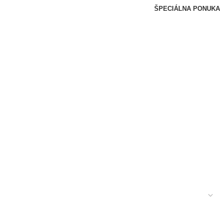
ŠPECIÁLNA PONUKA
NÁBYTOK
NEZARADENÉ
OBČERSTVENIE