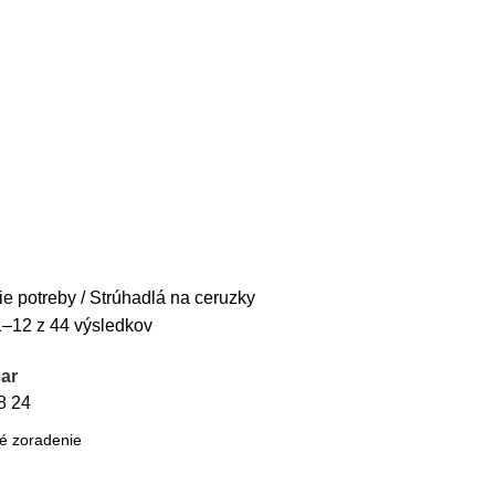
ELÁRSKA TECHNIKA
KANCELÁRSKE POTREBY
KUCHYNKA A JEDÁLEŇ
É POTREBY
TABULE A PREZENTÁCIA
TONERY
ie potreby
Strúhadlá na ceruzky
–12 z 44 výsledkov
ar
8
24