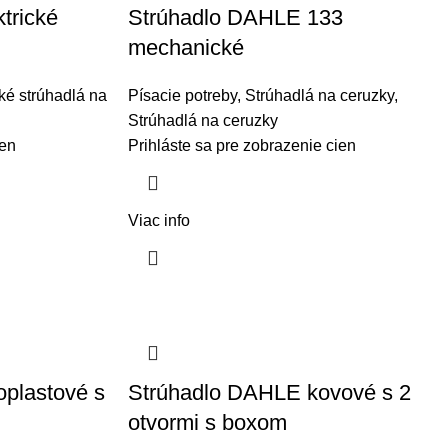
trické
Strúhadlo DAHLE 133
mechanické
cké strúhadlá na
Písacie potreby
,
Strúhadlá na ceruzky
,
Strúhadlá na ceruzky
ien
Prihláste sa pre zobrazenie cien
Viac info
plastové s
Strúhadlo DAHLE kovové s 2
otvormi s boxom