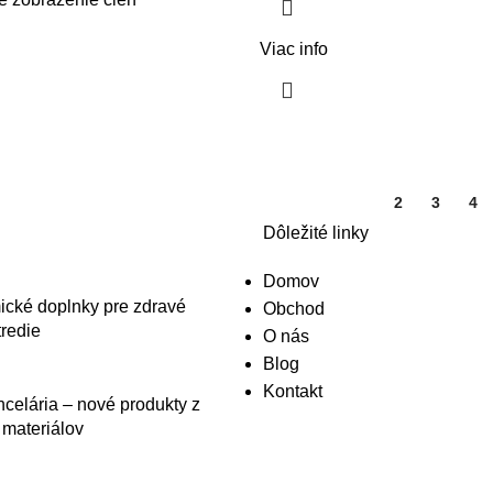
Viac info
1
2
3
4
Dôležité linky
Domov
cké doplnky pre zdravé
Obchod
redie
O nás
Blog
Kontakt
celária – nové produkty z
 materiálov