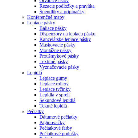
Otvárače listov
Rezacie podložky a pravítka
Špendlíky a pripinačky
Konferenčné mapy
Lepiace pásky
Baliace pásky
Dispenzory na lepiacu pásku
Kancelárske lepiace pásky
Maskovacie pásky
Montážne pásky
Protišmykové pásky
Textilné pásky
Vyznačovacie pásky
Lepidlá
Lepiace gumy
Lepiace rollery
Lepiace tyčinky
Lepidlá v spreji
Sekundové lepidlá
Tekuté lepidlá
Pečiatky
Dátumové pečiatky
Paginovačky
Pečiatkové farby
Pečiatkové podušky