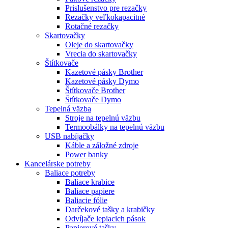
Prislušenstvo pre rezačky
Rezačky veľkokapacitné
Rotačné rezačky
Skartovačky
Oleje do skartovačky
Vrecia do skartovačky
Štítkovače
Kazetové pásky Brother
Kazetové pásky Dymo
Štítkovače Brother
Štítkovače Dymo
Tepelná väzba
Stroje na tepelnú väzbu
Termoobálky na tepelnú väzbu
USB nabíjačky
Káble a záložné zdroje
Power banky
Kancelárske potreby
Baliace potreby
Baliace krabice
Baliace papiere
Baliacie fólie
Darčekové tašky a krabičky
Odvíjače lepiacich pások
Papierové tašky