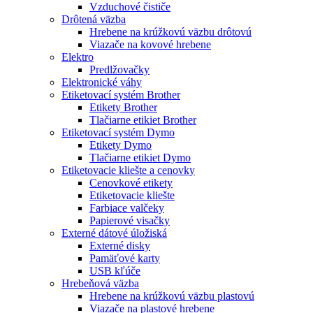
Vzduchové čističe
Drôtená väzba
Hrebene na krúžkovú väzbu drôtovú
Viazače na kovové hrebene
Elektro
Predlžovačky
Elektronické váhy
Etiketovací systém Brother
Etikety Brother
Tlačiarne etikiet Brother
Etiketovací systém Dymo
Etikety Dymo
Tlačiarne etikiet Dymo
Etiketovacie kliešte a cenovky
Cenovkové etikety
Etiketovacie kliešte
Farbiace valčeky
Papierové visačky
Externé dátové úložiská
Externé disky
Pamäťové karty
USB kľúče
Hrebeňová väzba
Hrebene na krúžkovú väzbu plastovú
Viazače na plastové hrebene