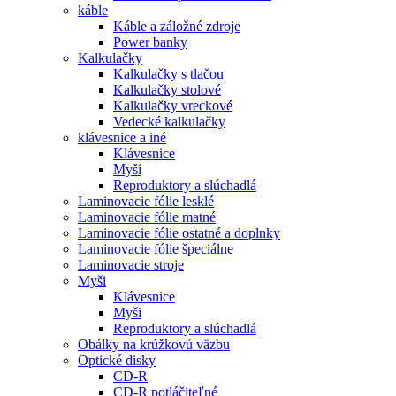
káble
Káble a záložné zdroje
Power banky
Kalkulačky
Kalkulačky s tlačou
Kalkulačky stolové
Kalkulačky vreckové
Vedecké kalkulačky
klávesnice a iné
Klávesnice
Myši
Reproduktory a slúchadlá
Laminovacie fólie lesklé
Laminovacie fólie matné
Laminovacie fólie ostatné a doplnky
Laminovacie fólie špeciálne
Laminovacie stroje
Myši
Klávesnice
Myši
Reproduktory a slúchadlá
Obálky na krúžkovú väzbu
Optické disky
CD-R
CD-R potláčiteľné