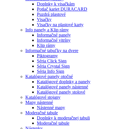
Doplnky k visačkám
Potlač kariet DURACARD
Puzdrá plastové
Visačky
Visačky na plastové karty
Info panely a Klip rámy
Informačné panely
Informačné vitríny
Klip rámy
Informačné tabuľky na dvere
Piktogramy
Séria Click Sign
Séria Crystal Sign
Séria Info Sign
Katalógové panely otočné
Katalógové doplnky a panely
Katalógové panely nástenné
Katalógové panely stolové
Katalógové stojany
Mapy nástenné
Nástenné mapy
Moderačné tabule
Doplnky k moderačnej tabuli
Moderačné tabule
Nástenky