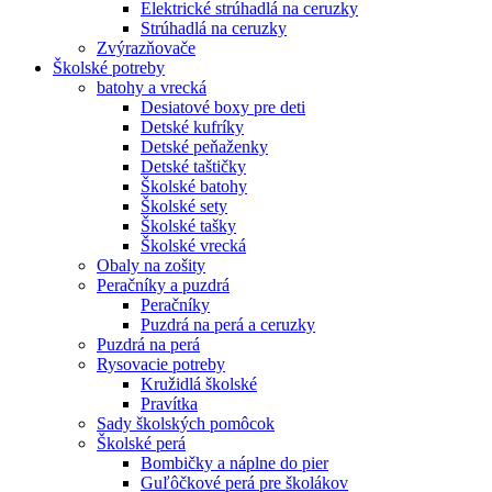
Elektrické strúhadlá na ceruzky
Strúhadlá na ceruzky
Zvýrazňovače
Školské potreby
batohy a vrecká
Desiatové boxy pre deti
Detské kufríky
Detské peňaženky
Detské taštičky
Školské batohy
Školské sety
Školské tašky
Školské vrecká
Obaly na zošity
Peračníky a puzdrá
Peračníky
Puzdrá na perá a ceruzky
Puzdrá na perá
Rysovacie potreby
Kružidlá školské
Pravítka
Sady školských pomôcok
Školské perá
Bombičky a náplne do pier
Guľôčkové perá pre školákov