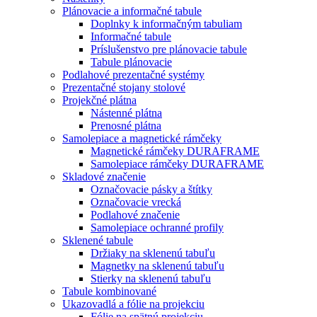
Plánovacie a informačné tabule
Doplnky k informačným tabuliam
Informačné tabule
Príslušenstvo pre plánovacie tabule
Tabule plánovacie
Podlahové prezentačné systémy
Prezentačné stojany stolové
Projekčné plátna
Nástenné plátna
Prenosné plátna
Samolepiace a magnetické rámčeky
Magnetické rámčeky DURAFRAME
Samolepiace rámčeky DURAFRAME
Skladové značenie
Označovacie pásky a štítky
Označovacie vrecká
Podlahové značenie
Samolepiace ochranné profily
Sklenené tabule
Držiaky na sklenenú tabuľu
Magnetky na sklenenú tabuľu
Stierky na sklenenú tabuľu
Tabule kombinované
Ukazovadlá a fólie na projekciu
Fólie na spätnú projekciu