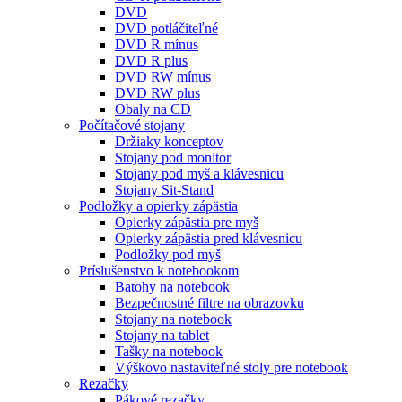
DVD
DVD potláčiteľné
DVD R mínus
DVD R plus
DVD RW mínus
DVD RW plus
Obaly na CD
Počítačové stojany
Držiaky konceptov
Stojany pod monitor
Stojany pod myš a klávesnicu
Stojany Sit-Stand
Podložky a opierky zápästia
Opierky zápästia pre myš
Opierky zápästia pred klávesnicu
Podložky pod myš
Príslušenstvo k notebookom
Batohy na notebook
Bezpečnostné filtre na obrazovku
Stojany na notebook
Stojany na tablet
Tašky na notebook
Výškovo nastaviteľné stoly pre notebook
Rezačky
Pákové rezačky