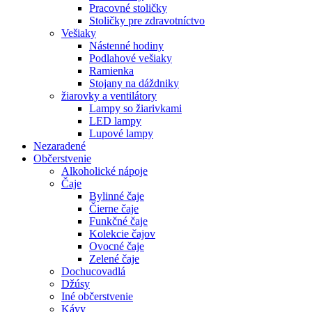
Pracovné stoličky
Stoličky pre zdravotníctvo
Vešiaky
Nástenné hodiny
Podlahové vešiaky
Ramienka
Stojany na dáždniky
žiarovky a ventilátory
Lampy so žiarivkami
LED lampy
Lupové lampy
Nezaradené
Občerstvenie
Alkoholické nápoje
Čaje
Bylinné čaje
Čierne čaje
Funkčné čaje
Kolekcie čajov
Ovocné čaje
Zelené čaje
Dochucovadlá
Džúsy
Iné občerstvenie
Kávy