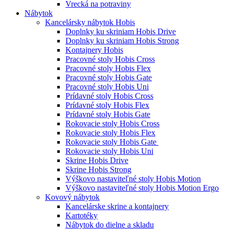
Vrecká na potraviny
Nábytok
Kancelársky nábytok Hobis
Doplnky ku skriniam Hobis Drive
Doplnky ku skriniam Hobis Strong
Kontajnery Hobis
Pracovné stoly Hobis Cross
Pracovné stoly Hobis Flex
Pracovné stoly Hobis Gate
Pracovné stoly Hobis Uni
Prídavné stoly Hobis Cross
Prídavné stoly Hobis Flex
Prídavné stoly Hobis Gate
Rokovacie stoly Hobis Cross
Rokovacie stoly Hobis Flex
Rokovacie stoly Hobis Gate
Rokovacie stoly Hobis Uni
Skrine Hobis Drive
Skrine Hobis Strong
Výškovo nastaviteľné stoly Hobis Motion
Výškovo nastaviteľné stoly Hobis Motion Ergo
Kovový nábytok
Kancelárske skrine a kontajnery
Kartotéky
Nábytok do dielne a skladu