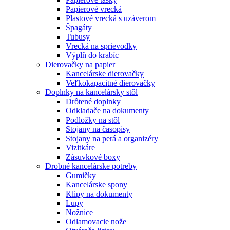
Papierové vrecká
Plastové vrecká s uzáverom
Špagáty
Tubusy
Vrecká na sprievodky
Výplň do krabíc
Dierovačky na papier
Kancelárske dierovačky
Veľkokapacitné dierovačky
Doplnky na kancelársky stôl
Drôtené doplnky
Odkladače na dokumenty
Podložky na stôl
Stojany na časopisy
Stojany na perá a organizéry
Vizitkáre
Zásuvkové boxy
Drobné kancelárske potreby
Gumičky
Kancelárske spony
Klipy na dokumenty
Lupy
Nožnice
Odlamovacie nože