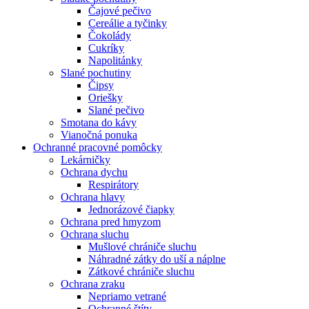
Čajové pečivo
Cereálie a tyčinky
Čokolády
Cukríky
Napolitánky
Slané pochutiny
Čipsy
Oriešky
Slané pečivo
Smotana do kávy
Vianočná ponuka
Ochranné pracovné pomôcky
Lekárničky
Ochrana dychu
Respirátory
Ochrana hlavy
Jednorázové čiapky
Ochrana pred hmyzom
Ochrana sluchu
Mušlové chrániče sluchu
Náhradné zátky do uší a náplne
Zátkové chrániče sluchu
Ochrana zraku
Nepriamo vetrané
Ochranné štíty