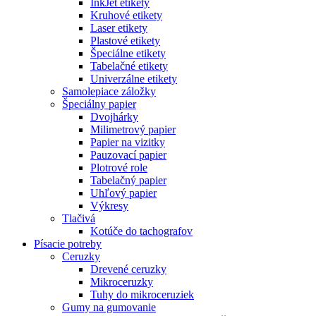
InkJet etikety
Kruhové etikety
Laser etikety
Plastové etikety
Špeciálne etikety
Tabelačné etikety
Univerzálne etikety
Samolepiace záložky
Špeciálny papier
Dvojhárky
Milimetrový papier
Papier na vizitky
Pauzovací papier
Plotrové role
Tabelačný papier
Uhľový papier
Výkresy
Tlačivá
Kotúče do tachografov
Písacie potreby
Ceruzky
Drevené ceruzky
Mikroceruzky
Tuhy do mikroceruziek
Gumy na gumovanie