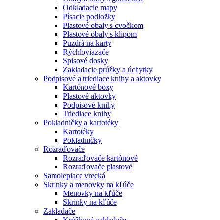
Odkladacie mapy
Písacie podložky
Plastové obaly s cvočkom
Plastové obaly s klipom
Puzdrá na karty
Rýchloviazače
Spisové dosky
Zakladacie prúžky a úchytky
Podpisové a triediace knihy a aktovky
Kartónové boxy
Plastové aktovky
Podpisové knihy
Triediace knihy
Pokladničky a kartotéky
Kartotéky
Pokladničky
Rozraďovače
Rozraďovače kartónové
Rozraďovače plastové
Samolepiace vrecká
Skrinky a menovky na kľúče
Menovky na kľúče
Skrinky na kľúče
Zakladače
Krúžkové zakladače