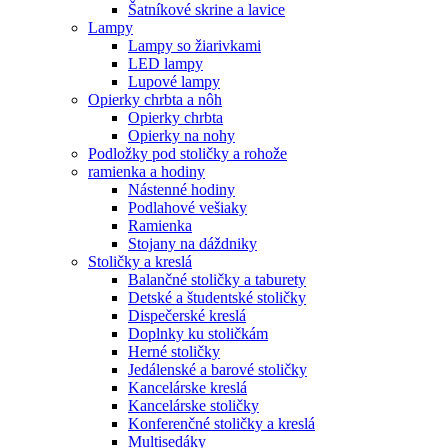
Šatníkové skrine a lavice
Lampy
Lampy so žiarivkami
LED lampy
Lupové lampy
Opierky chrbta a nôh
Opierky chrbta
Opierky na nohy
Podložky pod stoličky a rohože
ramienka a hodiny
Nástenné hodiny
Podlahové vešiaky
Ramienka
Stojany na dáždniky
Stoličky a kreslá
Balančné stoličky a taburety
Detské a študentské stoličky
Dispečerské kreslá
Doplnky ku stoličkám
Herné stoličky
Jedálenské a barové stoličky
Kancelárske kreslá
Kancelárske stoličky
Konferenčné stoličky a kreslá
Multisedáky