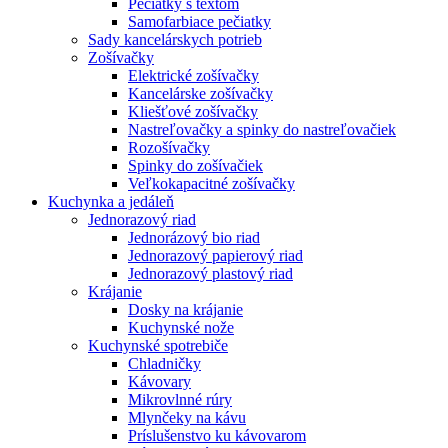
Pečiatky s textom
Samofarbiace pečiatky
Sady kancelárskych potrieb
Zošívačky
Elektrické zošívačky
Kancelárske zošívačky
Kliešťové zošívačky
Nastreľovačky a spinky do nastreľovačiek
Rozošívačky
Spinky do zošívačiek
Veľkokapacitné zošívačky
Kuchynka a jedáleň
Jednorazový riad
Jednorázový bio riad
Jednorazový papierový riad
Jednorazový plastový riad
Krájanie
Dosky na krájanie
Kuchynské nože
Kuchynské spotrebiče
Chladničky
Kávovary
Mikrovlnné rúry
Mlynčeky na kávu
Príslušenstvo ku kávovarom