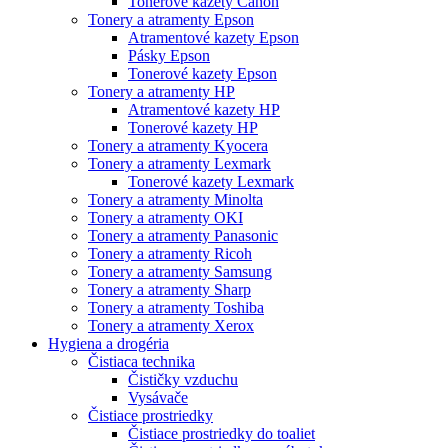
Tonerové kazety Canon
Tonery a atramenty Epson
Atramentové kazety Epson
Pásky Epson
Tonerové kazety Epson
Tonery a atramenty HP
Atramentové kazety HP
Tonerové kazety HP
Tonery a atramenty Kyocera
Tonery a atramenty Lexmark
Tonerové kazety Lexmark
Tonery a atramenty Minolta
Tonery a atramenty OKI
Tonery a atramenty Panasonic
Tonery a atramenty Ricoh
Tonery a atramenty Samsung
Tonery a atramenty Sharp
Tonery a atramenty Toshiba
Tonery a atramenty Xerox
Hygiena a drogéria
Čistiaca technika
Čističky vzduchu
Vysávače
Čistiace prostriedky
Čistiace prostriedky do toaliet