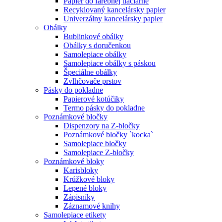
Papier do farebnej tlačiarne
Recyklovaný kancelársky papier
Univerzálny kancelársky papier
Obálky
Bublinkové obálky
Obálky s doručenkou
Samolepiace obálky
Samolepiace obálky s páskou
Špeciálne obálky
Zvlhčovače prstov
Pásky do pokladne
Papierové kotúčiky
Termo pásky do pokladne
Poznámkové bločky
Dispenzory na Z-bločky
Poznámkové bločky `kocka`
Samolepiace bločky
Samolepiace Z-bločky
Poznámkové bloky
Karisbloky
Krúžkové bloky
Lepené bloky
Zápisníky
Záznamové knihy
Samolepiace etikety