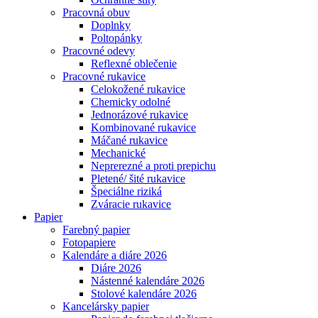
Pracovná obuv
Doplnky
Poltopánky
Pracovné odevy
Reflexné oblečenie
Pracovné rukavice
Celokožené rukavice
Chemicky odolné
Jednorázové rukavice
Kombinované rukavice
Máčané rukavice
Mechanické
Neprerezné a proti prepichu
Pletené/ šité rukavice
Špeciálne riziká
Zváracie rukavice
Papier
Farebný papier
Fotopapiere
Kalendáre a diáre 2026
Diáre 2026
Nástenné kalendáre 2026
Stolové kalendáre 2026
Kancelársky papier