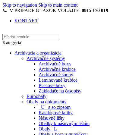
Skip to navigation
Skip to main content
📞 V PRÍPADE OTÁZOK VOLAJTE
0915 170 019
KONTAKT
Kategória
Archivácia a organizácia
Archivačné systémy
Archivačné boxy
Archivačné krabice
Archivačné spony
Laminované krabice
Plastové boxy
Zakladače na časopisy
Euroobaly
Obaly na dokumenty
_U_ a so zipsom
Katalógové knihy
Násuvné lišty
Obálky k násuvným lištám
Obaly _L_
Obaly a boxy s gumičkou