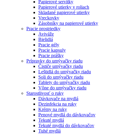
Papierové servítky
Papierové utierky v roliach
Skladané papierové utierky
Vreckovky
Zásobníky na papierové utierky
Pracie prostriedky
Aviváže
Bielidlá
Pracie gély
Pracie kapsuly
Pracie prášky
Prípravky do umývačky riadu
Čističe umývačky riadu
Leštidlá do umývačky riadu
Soli do umývačky riadu
Tablety do umývačky riadu
Vône do umývačky riadu
Starostlivosť o ruky
Dávkovače na mydlá
Dezinfekcia na ruky
Krémy na ruky
Penové mydlá do dávkovačov
Tekuté mydlá
Tekuté mydlá do dávkovačov
Tuhé mydlá