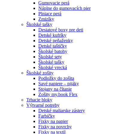
Gumovacie perá
Náplne do gumovacích pier
Plniace perá
Zmizíky
Školské tašky
Desiatové boxy pre deti
Detské kufríky
Detské peňaženky
Detské taštičky
Školské batohy
Školské sety
Školské tašky
Školské vrecká
Školské zošity
Podložky do zošita
Savé papiere – pijáky
Stojany na čítanie
Zošity my.book Flex
Trhacie bloky
Výtvarné potreby
Detské maliarske zástery
Farbičky
Fixky na papier
Fixky na povrchy
Fixky na textil