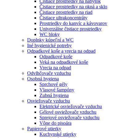
Čistiace prostriedky na nábytok
Čistiace prostriedky na okná a sklo
Čistiace prostriedky na riad
Čistiace ultrakoncentráty
Prostriedky do kanvíc a kávovarov
Univerzálne čistiace prostriedky
WC bloky
Doplnky kúpeľní a WC
Iné hygienické potreby
Odpadkové koše a vrecia na odpad
Odpadkové koše
Veká na odpadkové koše
Vrecia na odpad
Odvlhčovače vzduchu
Osobná hygiena
Sprchové gély
Vlasové šampóny
Zubná hygiena
Osviežovače vzduchu
Elektrické osviežovače vzduchu
Gélové osviežovače vzduchu
Sprejové osviežovače vzduchu
Vône do pisoára
Papierové utierky
Kuchynské utierky