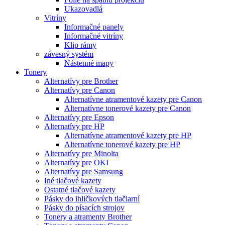
Ukazovadlá
Vitríny
Informačné panely
Informačné vitríny
Klip rámy
závesný systém
Nástenné mapy
Tonery
Alternatívy pre Brother
Alternatívy pre Canon
Alternatívne atramentové kazety pre Canon
Alternatívne tonerové kazety pre Canon
Alternatívy pre Epson
Alternatívy pre HP
Alternatívne atramentové kazety pre HP
Alternatívne tonerové kazety pre HP
Alternatívy pre Minolta
Alternatívy pre OKI
Alternatívy pre Samsung
Iné tlačové kazety
Ostatné tlačové kazety
Pásky do ihličkových tlačiarní
Pásky do písacích strojov
Tonery a atramenty Brother