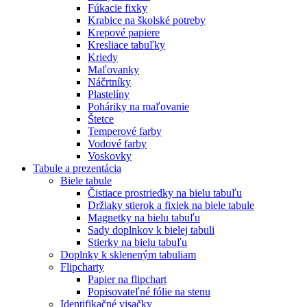
Fúkacie fixky
Krabice na školské potreby
Krepové papiere
Kresliace tabuľky
Kriedy
Maľovanky
Náčrtníky
Plastelíny
Poháriky na maľovanie
Štetce
Temperové farby
Vodové farby
Voskovky
Tabule a prezentácia
Biele tabule
Čistiace prostriedky na bielu tabuľu
Držiaky stierok a fixiek na biele tabule
Magnetky na bielu tabuľu
Sady doplnkov k bielej tabuli
Stierky na bielu tabuľu
Doplnky k skleneným tabuliam
Flipcharty
Papier na flipchart
Popisovateľné fólie na stenu
Identifikačné visačky