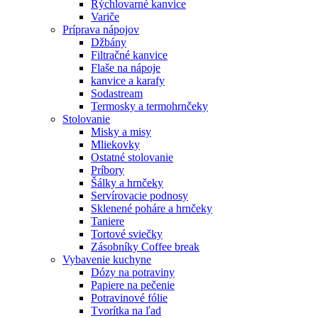
Rýchlovarné kanvice
Variče
Príprava nápojov
Džbány
Filtračné kanvice
Flaše na nápoje
kanvice a karafy
Sodastream
Termosky a termohrnčeky
Stolovanie
Misky a misy
Mliekovky
Ostatné stolovanie
Príbory
Šálky a hrnčeky
Servírovacie podnosy
Sklenené poháre a hrnčeky
Taniere
Tortové sviečky
Zásobníky Coffee break
Vybavenie kuchyne
Dózy na potraviny
Papiere na pečenie
Potravinové fólie
Tvorítka na ľad