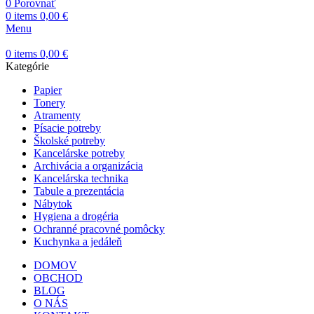
0
Porovnať
0
items
0,00
€
Menu
0
items
0,00
€
Kategórie
Papier
Tonery
Atramenty
Písacie potreby
Školské potreby
Kancelárske potreby
Archivácia a organizácia
Kancelárska technika
Tabule a prezentácia
Nábytok
Hygiena a drogéria
Ochranné pracovné pomôcky
Kuchynka a jedáleň
DOMOV
OBCHOD
BLOG
O NÁS