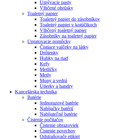
Umývacie pasty
Vlhčené obrúsky
Toaletný papier
Toaletný papier do zásobníkov
Toaletný papier v kotúčikoch
Vlhčený toaletný papier
Zásobníky na toaletný papier
Upratovacie pomôcky
Čistiace valčeky na látky
Drôtenky
Hubky na riad
Kefy
Metličky
Metly
Mopy a vedrá
Utierky a handry
Kancelárska technika
Batérie
Jednorazové batérie
Nabíjačky batérií
Nabíjateľné batérie
Čistenie počítačov
Čistenie obrazoviek
Čistenie povrchov
Odstraňovače etikiet