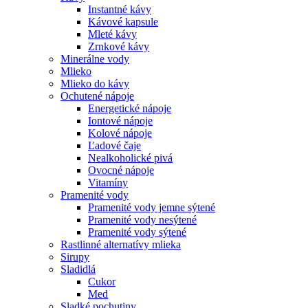
Instantné kávy
Kávové kapsule
Mleté kávy
Zrnkové kávy
Minerálne vody
Mlieko
Mlieko do kávy
Ochutené nápoje
Energetické nápoje
Iontové nápoje
Kolové nápoje
Ľadové čaje
Nealkoholické pivá
Ovocné nápoje
Vitamíny
Pramenité vody
Pramenité vody jemne sýtené
Pramenité vody nesýtené
Pramenité vody sýtené
Rastlinné alternatívy mlieka
Sirupy
Sladidlá
Cukor
Med
Sladké pochutiny