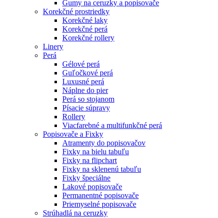
Gumy na ceruzky a popisovače
Korekčné prostriedky
Korekčné laky
Korekčné perá
Korekčné rollery
Linery
Perá
Gélové perá
Guľočkové perá
Luxusné perá
Náplne do pier
Perá so stojanom
Písacie súpravy
Rollery
Viacfarebné a multifunkčné perá
Popisovače a Fixky
Atramenty do popisovačov
Fixky na bielu tabuľu
Fixky na flipchart
Fixky na sklenenú tabuľu
Fixky špeciálne
Lakové popisovače
Permanentné popisovače
Priemyselné popisovače
Strúhadlá na ceruzky