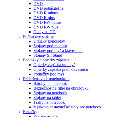
DVD
DVD potláčiteľné
DVD R mínus
DVD R plus
DVD RW mínus
DVD RW plus
Obaly na CD
Počítačové stojany
Držiaky konceptov
Stojany pod monitor
Stojany pod myš a klávesnicu
Stojany Sit-Stand
Podložky a opierky zápästia
Opierky zápästia pre myš
Opierky zápästia pred klávesnicu
Podložky pod myš
Príslušenstvo k notebookom
Batohy na notebook
Bezpečnostné filtre na obrazovku
Stojany na notebook
Stojany na tablet
Tašky na notebook
Výškovo nastaviteľné stoly pre notebook
Rezačky
Pákové rezačky