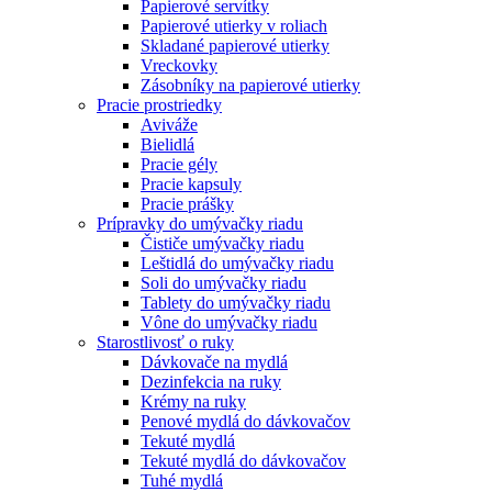
Papierové servítky
Papierové utierky v roliach
Skladané papierové utierky
Vreckovky
Zásobníky na papierové utierky
Pracie prostriedky
Aviváže
Bielidlá
Pracie gély
Pracie kapsuly
Pracie prášky
Prípravky do umývačky riadu
Čističe umývačky riadu
Leštidlá do umývačky riadu
Soli do umývačky riadu
Tablety do umývačky riadu
Vône do umývačky riadu
Starostlivosť o ruky
Dávkovače na mydlá
Dezinfekcia na ruky
Krémy na ruky
Penové mydlá do dávkovačov
Tekuté mydlá
Tekuté mydlá do dávkovačov
Tuhé mydlá