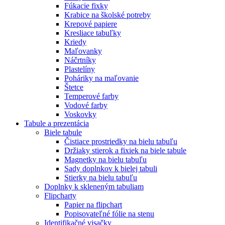
Fúkacie fixky
Krabice na školské potreby
Krepové papiere
Kresliace tabuľky
Kriedy
Maľovanky
Náčrtníky
Plastelíny
Poháriky na maľovanie
Štetce
Temperové farby
Vodové farby
Voskovky
Tabule a prezentácia
Biele tabule
Čistiace prostriedky na bielu tabuľu
Držiaky stierok a fixiek na biele tabule
Magnetky na bielu tabuľu
Sady doplnkov k bielej tabuli
Stierky na bielu tabuľu
Doplnky k skleneným tabuliam
Flipcharty
Papier na flipchart
Popisovateľné fólie na stenu
Identifikačné visačky