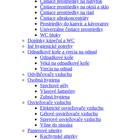
Čistiace prostriedky na nábytok
Čistiace prostriedky na okná a sklo
Čistiace prostriedky na riad
Čistiace ultrakoncentráty
Prostriedky do kanvíc a kávovarov
Univerzálne čistiace prostriedky
WC bloky
Doplnky kúpeľní a WC
Iné hygienické potreby
Odpadkové koše a vrecia na odpad
Odpadkové koše
Veká na odpadkové koše
Vrecia na odpad
Odvlhčovače vzduchu
Osobná hygiena
Sprchové gély
Vlasové šampóny
Zubná hygiena
Osviežovače vzduchu
Elektrické osviežovače vzduchu
Gélové osviežovače vzduchu
Sprejové osviežovače vzduchu
Vône do pisoára
Papierové utierky
Kuchynské utierky