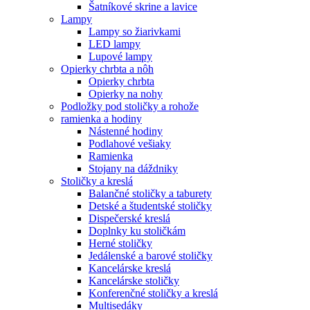
Šatníkové skrine a lavice
Lampy
Lampy so žiarivkami
LED lampy
Lupové lampy
Opierky chrbta a nôh
Opierky chrbta
Opierky na nohy
Podložky pod stoličky a rohože
ramienka a hodiny
Nástenné hodiny
Podlahové vešiaky
Ramienka
Stojany na dáždniky
Stoličky a kreslá
Balančné stoličky a taburety
Detské a študentské stoličky
Dispečerské kreslá
Doplnky ku stoličkám
Herné stoličky
Jedálenské a barové stoličky
Kancelárske kreslá
Kancelárske stoličky
Konferenčné stoličky a kreslá
Multisedáky