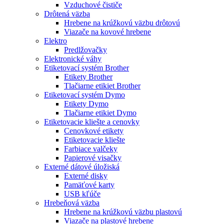
Vzduchové čističe
Drôtená väzba
Hrebene na krúžkovú väzbu drôtovú
Viazače na kovové hrebene
Elektro
Predlžovačky
Elektronické váhy
Etiketovací systém Brother
Etikety Brother
Tlačiarne etikiet Brother
Etiketovací systém Dymo
Etikety Dymo
Tlačiarne etikiet Dymo
Etiketovacie kliešte a cenovky
Cenovkové etikety
Etiketovacie kliešte
Farbiace valčeky
Papierové visačky
Externé dátové úložiská
Externé disky
Pamäťové karty
USB kľúče
Hrebeňová väzba
Hrebene na krúžkovú väzbu plastovú
Viazače na plastové hrebene