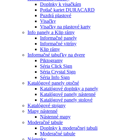
Doplnky k visačkám
Potlač kariet DURACARD
Puzdrá plastové
Visačky
Visačky na plastové karty
Info panely a Klip rámy
Informačné panely
Informačné vitríny
Klip rámy
Informačné tabuľky na dvere
Piktogramy
Séria Click Sign
Séria Crystal Sign
Séria Info Sign
Katalógové panely otočné
Katalógové doplnky a panely
Katalógové panely nástenné
Katalógové panely stolové
Katalógové stojany
Mapy nástenné
Nástenné mapy
Moderačné tabule
Doplnky k moderačnej tabuli
Moderačné tabule
Nástenky