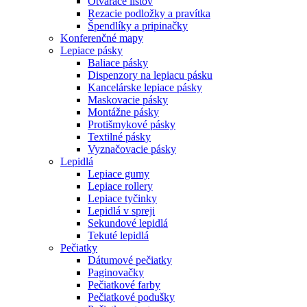
Otvárače listov
Rezacie podložky a pravítka
Špendlíky a pripinačky
Konferenčné mapy
Lepiace pásky
Baliace pásky
Dispenzory na lepiacu pásku
Kancelárske lepiace pásky
Maskovacie pásky
Montážne pásky
Protišmykové pásky
Textilné pásky
Vyznačovacie pásky
Lepidlá
Lepiace gumy
Lepiace rollery
Lepiace tyčinky
Lepidlá v spreji
Sekundové lepidlá
Tekuté lepidlá
Pečiatky
Dátumové pečiatky
Paginovačky
Pečiatkové farby
Pečiatkové podušky