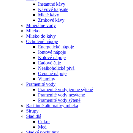
Instantné kávy
Kávové kapsule
Mleté kávy
Zrnkové kávy
Minerálne vody
Mlieko
Mlieko do kávy
Ochutené nápoje
Energetické nápoje
Iontové nápoje
Kolové nápoje
Ľadové čaje
Nealkoholické pivá
Ovocné nápoje
Vitamíny
Pramenité vody
Pramenité vody jemne sýtené
Pramenité vody nesýtené
Pramenité vody sýtené
Rastlinné alternatívy mlieka
Sirupy
Sladidlá
Cukor
Med
Sladké pochutiny