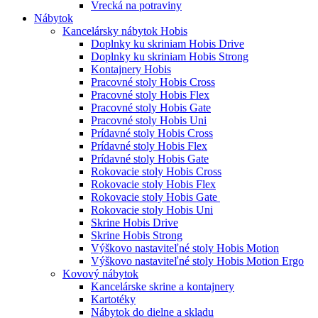
Vrecká na potraviny
Nábytok
Kancelársky nábytok Hobis
Doplnky ku skriniam Hobis Drive
Doplnky ku skriniam Hobis Strong
Kontajnery Hobis
Pracovné stoly Hobis Cross
Pracovné stoly Hobis Flex
Pracovné stoly Hobis Gate
Pracovné stoly Hobis Uni
Prídavné stoly Hobis Cross
Prídavné stoly Hobis Flex
Prídavné stoly Hobis Gate
Rokovacie stoly Hobis Cross
Rokovacie stoly Hobis Flex
Rokovacie stoly Hobis Gate
Rokovacie stoly Hobis Uni
Skrine Hobis Drive
Skrine Hobis Strong
Výškovo nastaviteľné stoly Hobis Motion
Výškovo nastaviteľné stoly Hobis Motion Ergo
Kovový nábytok
Kancelárske skrine a kontajnery
Kartotéky
Nábytok do dielne a skladu