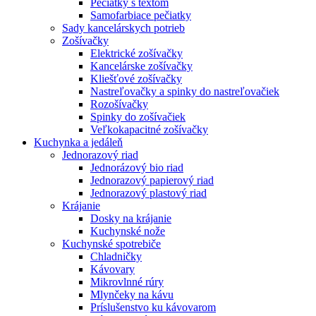
Pečiatky s textom
Samofarbiace pečiatky
Sady kancelárskych potrieb
Zošívačky
Elektrické zošívačky
Kancelárske zošívačky
Kliešťové zošívačky
Nastreľovačky a spinky do nastreľovačiek
Rozošívačky
Spinky do zošívačiek
Veľkokapacitné zošívačky
Kuchynka a jedáleň
Jednorazový riad
Jednorázový bio riad
Jednorazový papierový riad
Jednorazový plastový riad
Krájanie
Dosky na krájanie
Kuchynské nože
Kuchynské spotrebiče
Chladničky
Kávovary
Mikrovlnné rúry
Mlynčeky na kávu
Príslušenstvo ku kávovarom