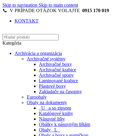
Skip to navigation
Skip to main content
📞 V PRÍPADE OTÁZOK VOLAJTE
0915 170 019
KONTAKT
Kategória
Archivácia a organizácia
Archivačné systémy
Archivačné boxy
Archivačné krabice
Archivačné spony
Laminované krabice
Plastové boxy
Zakladače na časopisy
Euroobaly
Obaly na dokumenty
_U_ a so zipsom
Katalógové knihy
Násuvné lišty
Obálky k násuvným lištám
Obaly _L_
Obaly a boxy s gumičkou