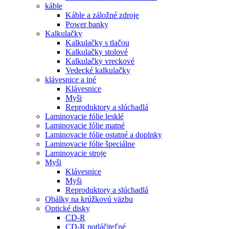
káble
Káble a záložné zdroje
Power banky
Kalkulačky
Kalkulačky s tlačou
Kalkulačky stolové
Kalkulačky vreckové
Vedecké kalkulačky
klávesnice a iné
Klávesnice
Myši
Reproduktory a slúchadlá
Laminovacie fólie lesklé
Laminovacie fólie matné
Laminovacie fólie ostatné a doplnky
Laminovacie fólie špeciálne
Laminovacie stroje
Myši
Klávesnice
Myši
Reproduktory a slúchadlá
Obálky na krúžkovú väzbu
Optické disky
CD-R
CD-R potláčiteľné