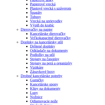
Papierové vrecká
Plastové vrecká s uzáverom
Špagáty
Tubusy
Vrecká na sprievodky
Výplň do krabíc
Dierovačky na papier
Kancelárske dierovačky
Veľkokapacitné dierovačky
Doplnky na kancelársky stôl
Drôtené doplnky
Odkladače na dokumenty
Podložky na stôl
Stojany na časopisy
Stojany na perá a organizéry
Vizitkáre
Zásuvkové boxy
Drobné kancelárske potreby
Gumičky
Kancelárske spony
Klipy na dokumenty
Lupy
Nožnice
Odlamovacie nože