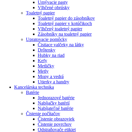
Umývacie pasty
Vlhčené obrúsky
Toaletný papier
Toaletný papier do zásobníkov
Toaletný papier v kotúčikoch
Vlhčený toaletný papier
Zásobníky na toaletný papier
Upratovacie pomôcky
Čistiace valčeky na látky
Drôtenky
Hubky na riad
Kefy
Metličky
Metly
Mopy a vedrá
Utierky a handry
Kancelárska technika
Batérie
Jednorazové batérie
Nabíjačky batérií
Nabíjateľné batérie
Čistenie počítačov
Čistenie obrazoviek
Čistenie povrchov
Odstraňovače etikiet