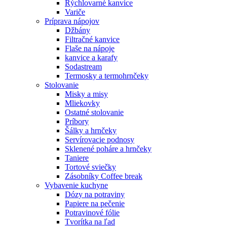
Rýchlovarné kanvice
Variče
Príprava nápojov
Džbány
Filtračné kanvice
Flaše na nápoje
kanvice a karafy
Sodastream
Termosky a termohrnčeky
Stolovanie
Misky a misy
Mliekovky
Ostatné stolovanie
Príbory
Šálky a hrnčeky
Servírovacie podnosy
Sklenené poháre a hrnčeky
Taniere
Tortové sviečky
Zásobníky Coffee break
Vybavenie kuchyne
Dózy na potraviny
Papiere na pečenie
Potravinové fólie
Tvorítka na ľad