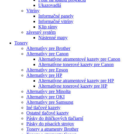
Ukazovadlá
Vitríny
Informačné panely
Informačné vitríny
Klip rámy
závesný systém
Nástenné mapy
Tonery
Alternatívy pre Brother
Alternatívy pre Canon
Alternatívne atramentové kazety pre Canon
Alternatívne tonerové kazety pre Canon
Alternatívy pre Epson
Alternatívy pre HP
Alternatívne atramentové kazety pre HP
Alternatívne tonerové kazety pre HP
Alternatívy pre Minolta
Alternatívy pre OKI
Alternatívy pre Samsung
Iné tlačové kazety
Ostatné tlačové kazety
Pásky do ihličkových tlačiarní
Pásky do písacích strojov
Tonery a atramenty Brother