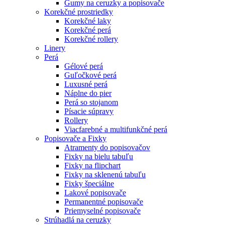
Gumy na ceruzky a popisovače
Korekčné prostriedky
Korekčné laky
Korekčné perá
Korekčné rollery
Linery
Perá
Gélové perá
Guľočkové perá
Luxusné perá
Náplne do pier
Perá so stojanom
Písacie súpravy
Rollery
Viacfarebné a multifunkčné perá
Popisovače a Fixky
Atramenty do popisovačov
Fixky na bielu tabuľu
Fixky na flipchart
Fixky na sklenenú tabuľu
Fixky špeciálne
Lakové popisovače
Permanentné popisovače
Priemyselné popisovače
Strúhadlá na ceruzky