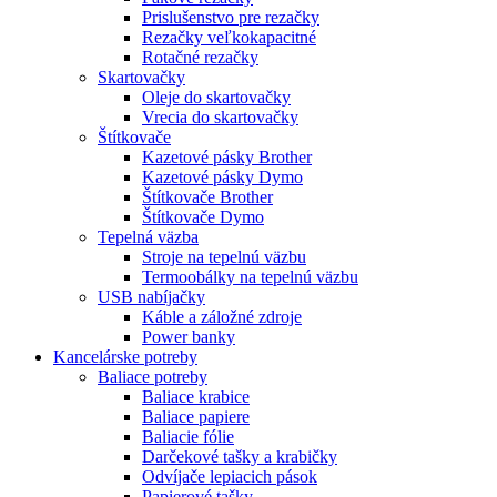
Prislušenstvo pre rezačky
Rezačky veľkokapacitné
Rotačné rezačky
Skartovačky
Oleje do skartovačky
Vrecia do skartovačky
Štítkovače
Kazetové pásky Brother
Kazetové pásky Dymo
Štítkovače Brother
Štítkovače Dymo
Tepelná väzba
Stroje na tepelnú väzbu
Termoobálky na tepelnú väzbu
USB nabíjačky
Káble a záložné zdroje
Power banky
Kancelárske potreby
Baliace potreby
Baliace krabice
Baliace papiere
Baliacie fólie
Darčekové tašky a krabičky
Odvíjače lepiacich pások
Papierové tašky