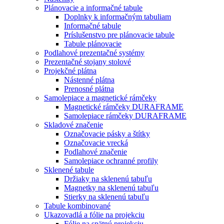
Plánovacie a informačné tabule
Doplnky k informačným tabuliam
Informačné tabule
Príslušenstvo pre plánovacie tabule
Tabule plánovacie
Podlahové prezentačné systémy
Prezentačné stojany stolové
Projekčné plátna
Nástenné plátna
Prenosné plátna
Samolepiace a magnetické rámčeky
Magnetické rámčeky DURAFRAME
Samolepiace rámčeky DURAFRAME
Skladové značenie
Označovacie pásky a štítky
Označovacie vrecká
Podlahové značenie
Samolepiace ochranné profily
Sklenené tabule
Držiaky na sklenenú tabuľu
Magnetky na sklenenú tabuľu
Stierky na sklenenú tabuľu
Tabule kombinované
Ukazovadlá a fólie na projekciu
Fólie na spätnú projekciu