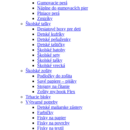
Gumovacie perá
Náplne do gumovacích pier
Plniace perá
Zmizíky
Školské tašky
Desiatové boxy pre deti
Detské kufríky
Detské peňaženky
Detské taštičky
Školské batohy
Školské sety
Školské tašky
Školské vrecká
Školské zošity
Podložky do zošita
Savé papiere – pijáky
Stojany na čítanie
Zošity my.book Flex
Trhacie bloky
Výtvarné potreby
Detské maliarske zástery
Farbičky
Fixky na papier
Fixky na povrchy
Fixky na textil