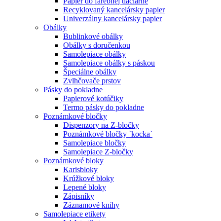
Papier do farebnej tlačiarne
Recyklovaný kancelársky papier
Univerzálny kancelársky papier
Obálky
Bublinkové obálky
Obálky s doručenkou
Samolepiace obálky
Samolepiace obálky s páskou
Špeciálne obálky
Zvlhčovače prstov
Pásky do pokladne
Papierové kotúčiky
Termo pásky do pokladne
Poznámkové bločky
Dispenzory na Z-bločky
Poznámkové bločky `kocka`
Samolepiace bločky
Samolepiace Z-bločky
Poznámkové bloky
Karisbloky
Krúžkové bloky
Lepené bloky
Zápisníky
Záznamové knihy
Samolepiace etikety