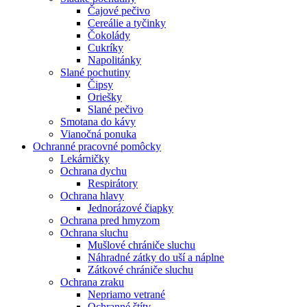
Čajové pečivo
Cereálie a tyčinky
Čokolády
Cukríky
Napolitánky
Slané pochutiny
Čipsy
Oriešky
Slané pečivo
Smotana do kávy
Vianočná ponuka
Ochranné pracovné pomôcky
Lekárničky
Ochrana dychu
Respirátory
Ochrana hlavy
Jednorázové čiapky
Ochrana pred hmyzom
Ochrana sluchu
Mušlové chrániče sluchu
Náhradné zátky do uší a náplne
Zátkové chrániče sluchu
Ochrana zraku
Nepriamo vetrané
Ochranné štíty