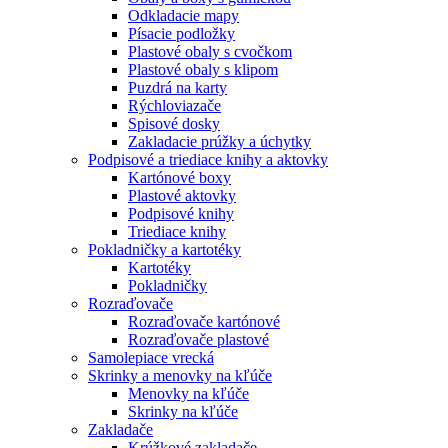
Odkladacie mapy
Písacie podložky
Plastové obaly s cvočkom
Plastové obaly s klipom
Puzdrá na karty
Rýchloviazače
Spisové dosky
Zakladacie prúžky a úchytky
Podpisové a triediace knihy a aktovky
Kartónové boxy
Plastové aktovky
Podpisové knihy
Triediace knihy
Pokladničky a kartotéky
Kartotéky
Pokladničky
Rozraďovače
Rozraďovače kartónové
Rozraďovače plastové
Samolepiace vrecká
Skrinky a menovky na kľúče
Menovky na kľúče
Skrinky na kľúče
Zakladače
Krúžkové zakladače