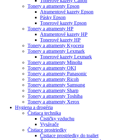
Tonerové kazety Canon
Tonery a atramenty Epson
Atramentové kazety Epson
Pásky Epson
Tonerové kazety Epson
Tonery a atramenty HP
Atramentové kazety HP
Tonerové kazety HP
Tonery a atramenty Kyocera
Tonery a atramenty Lexmark
Tonerové kazety Lexmark
Tonery a atramenty Minolta
Tonery a atramenty OKI
Tonery a atramenty Panasonic
Tonery a atramenty Ricoh
Tonery a atramenty Samsung
Tonery a atramenty Sharp
Tonery a atramenty Toshiba
Tonery a atramenty Xerox
Hygiena a drogéria
Čistiaca technika
Čističky vzduchu
Vysávače
Čistiace prostriedky
Čistiace prostriedky do toaliet