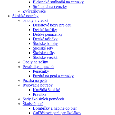
Elektrické strúhadlá na ceruzky
Strúhadlá na ceruzky
Zvýrazňovače
Školské potreby
batohy a vrecká
Desiatové boxy pre deti
Detské kufríky
Detské peňaženky
Detské taštičky
Školské batohy
Školské sety
Školské tašky
Školské vrecká
Obaly na zošity
Peračníky a puzdrá
Peračníky
Puzdrá na perá a ceruzky
Puzdrá na perá
Rysovacie potreby
Kružidlá školské
Pravítka
Sady školských pomôcok
Školské perá
Bombičky a náplne do pier
Guľôčkové perá pre školákov