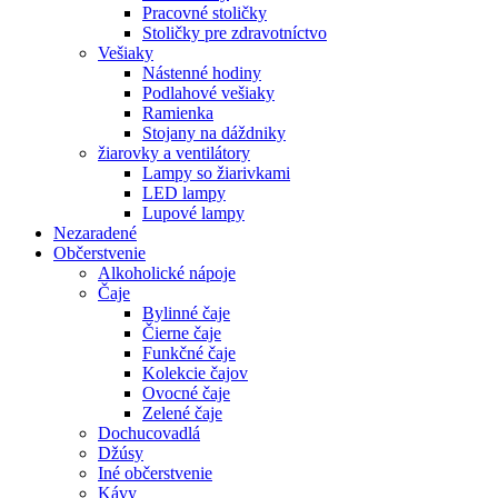
Pracovné stoličky
Stoličky pre zdravotníctvo
Vešiaky
Nástenné hodiny
Podlahové vešiaky
Ramienka
Stojany na dáždniky
žiarovky a ventilátory
Lampy so žiarivkami
LED lampy
Lupové lampy
Nezaradené
Občerstvenie
Alkoholické nápoje
Čaje
Bylinné čaje
Čierne čaje
Funkčné čaje
Kolekcie čajov
Ovocné čaje
Zelené čaje
Dochucovadlá
Džúsy
Iné občerstvenie
Kávy