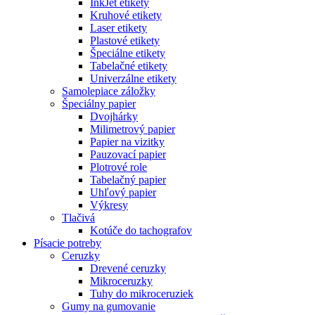
InkJet etikety
Kruhové etikety
Laser etikety
Plastové etikety
Špeciálne etikety
Tabelačné etikety
Univerzálne etikety
Samolepiace záložky
Špeciálny papier
Dvojhárky
Milimetrový papier
Papier na vizitky
Pauzovací papier
Plotrové role
Tabelačný papier
Uhľový papier
Výkresy
Tlačivá
Kotúče do tachografov
Písacie potreby
Ceruzky
Drevené ceruzky
Mikroceruzky
Tuhy do mikroceruziek
Gumy na gumovanie