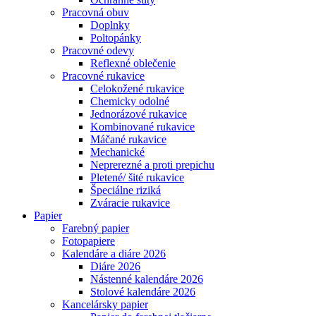
Pracovná obuv
Doplnky
Poltopánky
Pracovné odevy
Reflexné oblečenie
Pracovné rukavice
Celokožené rukavice
Chemicky odolné
Jednorázové rukavice
Kombinované rukavice
Máčané rukavice
Mechanické
Neprerezné a proti prepichu
Pletené/ šité rukavice
Špeciálne riziká
Zváracie rukavice
Papier
Farebný papier
Fotopapiere
Kalendáre a diáre 2026
Diáre 2026
Nástenné kalendáre 2026
Stolové kalendáre 2026
Kancelársky papier