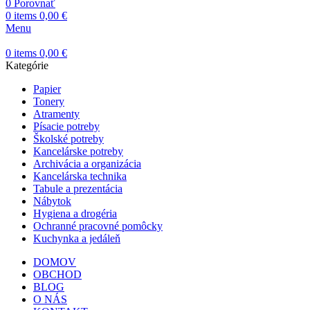
0
Porovnať
0
items
0,00
€
Menu
0
items
0,00
€
Kategórie
Papier
Tonery
Atramenty
Písacie potreby
Školské potreby
Kancelárske potreby
Archivácia a organizácia
Kancelárska technika
Tabule a prezentácia
Nábytok
Hygiena a drogéria
Ochranné pracovné pomôcky
Kuchynka a jedáleň
DOMOV
OBCHOD
BLOG
O NÁS