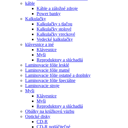
káble
Káble a záložné zdroje
Power banky
Kalkulačky
Kalkulačky s tlačou
Kalkulačky stolové
Kalkulačky vreckové
Vedecké kalkulačky
klávesnice a iné
Klávesnice
Myši
Reproduktory a slúchadlá
Laminovacie fólie lesklé
Laminovacie fólie matné
Laminovacie fólie ostatné a doplnky
Laminovacie fólie špeciálne
Laminovacie stroje
Myši
Klávesnice
Myši
Reproduktory a slúchadlá
Obálky na krúžkovú väzbu
Optické disky
CD-R
CD-R potláčiteľné