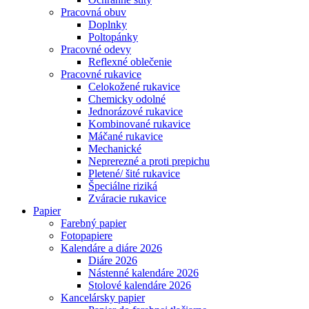
Pracovná obuv
Doplnky
Poltopánky
Pracovné odevy
Reflexné oblečenie
Pracovné rukavice
Celokožené rukavice
Chemicky odolné
Jednorázové rukavice
Kombinované rukavice
Máčané rukavice
Mechanické
Neprerezné a proti prepichu
Pletené/ šité rukavice
Špeciálne riziká
Zváracie rukavice
Papier
Farebný papier
Fotopapiere
Kalendáre a diáre 2026
Diáre 2026
Nástenné kalendáre 2026
Stolové kalendáre 2026
Kancelársky papier