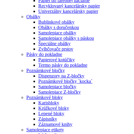
Papier do farebnej tlačiarne
Recyklovaný kancelársky papier
Univerzálny kancelársky papier
Obálky
Bublinkové obálky
Obálky s doručenkou
Samolepiace obálky
Samolepiace obálky s páskou
Špeciálne obálky
Zvlhčovače prstov
Pásky do pokladne
Papierové kotúčiky
Termo pásky do pokladne
Poznámkové bločky
Dispenzory na Z-bločky
Poznámkové bločky `kocka`
Samolepiace bločky
Samolepiace Z-bločky
Poznámkové bloky
Karisbloky
Krúžkové bloky
Lepené bloky
Zápisníky
Záznamové knihy
Samolepiace etikety