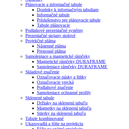
Plánovacie a informačné tabule
Doplnky k informačným tabuliam
Informačné tabule
Príslušenstvo pre plánovacie tabule
Tabule plánovacie
Podlahové prezentačné systémy
Prezentačné stojany stolové
Projekčné plátna
Nástenné plátna
Prenosné plátna
Samolepiace a magnetické rámčeky
Magnetické rámčeky DURAFRAME
Samolepiace rámčeky DURAFRAME
Skladové značenie
Označovacie pásky a štítky
Označovacie vrecká
Podlahové značenie
Samolepiace ochranné profily
Sklenené tabule
Držiaky na sklenenú tabuľu
Magnetky na sklenenú tabuľu
Stierky na sklenenú tabuľu
Tabule kombinované
Ukazovadlá a fólie na projekciu
Fólie na spätnú projekciu