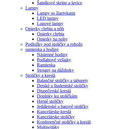
Šatníkové skrine a lavice
Lampy
Lampy so žiarivkami
LED lampy
Lupové lampy
Opierky chrbta a nôh
Opierky chrbta
Opierky na nohy
Podložky pod stoličky a rohože
ramienka a hodiny
Nástenné hodiny
Podlahové vešiaky
Ramienka
Stojany na dáždniky
Stoličky a kreslá
Balančné stoličky a taburety
Detské a študentské stoličky
Dispečerské kreslá
Doplnky ku stoličkám
Herné stoličky
Jedálenské a barové stoličky
Kancelárske kreslá
Kancelárske stoličky
Konferenčné stoličky a kreslá
Multisedáky