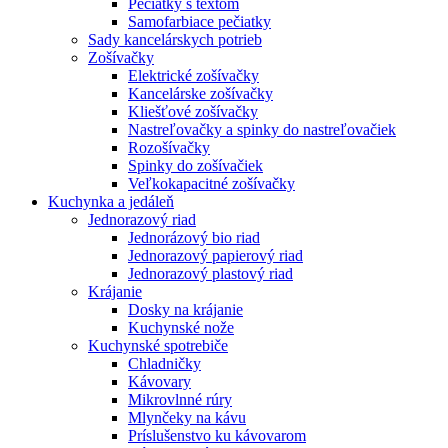
Pečiatky s textom
Samofarbiace pečiatky
Sady kancelárskych potrieb
Zošívačky
Elektrické zošívačky
Kancelárske zošívačky
Kliešťové zošívačky
Nastreľovačky a spinky do nastreľovačiek
Rozošívačky
Spinky do zošívačiek
Veľkokapacitné zošívačky
Kuchynka a jedáleň
Jednorazový riad
Jednorázový bio riad
Jednorazový papierový riad
Jednorazový plastový riad
Krájanie
Dosky na krájanie
Kuchynské nože
Kuchynské spotrebiče
Chladničky
Kávovary
Mikrovlnné rúry
Mlynčeky na kávu
Príslušenstvo ku kávovarom