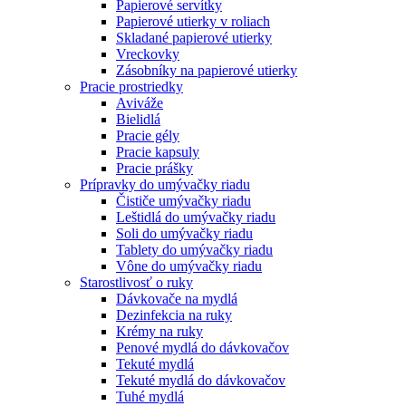
Papierové servítky
Papierové utierky v roliach
Skladané papierové utierky
Vreckovky
Zásobníky na papierové utierky
Pracie prostriedky
Aviváže
Bielidlá
Pracie gély
Pracie kapsuly
Pracie prášky
Prípravky do umývačky riadu
Čističe umývačky riadu
Leštidlá do umývačky riadu
Soli do umývačky riadu
Tablety do umývačky riadu
Vône do umývačky riadu
Starostlivosť o ruky
Dávkovače na mydlá
Dezinfekcia na ruky
Krémy na ruky
Penové mydlá do dávkovačov
Tekuté mydlá
Tekuté mydlá do dávkovačov
Tuhé mydlá