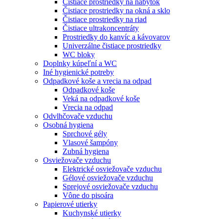
Čistiace prostriedky na nábytok
Čistiace prostriedky na okná a sklo
Čistiace prostriedky na riad
Čistiace ultrakoncentráty
Prostriedky do kanvíc a kávovarov
Univerzálne čistiace prostriedky
WC bloky
Doplnky kúpeľní a WC
Iné hygienické potreby
Odpadkové koše a vrecia na odpad
Odpadkové koše
Veká na odpadkové koše
Vrecia na odpad
Odvlhčovače vzduchu
Osobná hygiena
Sprchové gély
Vlasové šampóny
Zubná hygiena
Osviežovače vzduchu
Elektrické osviežovače vzduchu
Gélové osviežovače vzduchu
Sprejové osviežovače vzduchu
Vône do pisoára
Papierové utierky
Kuchynské utierky