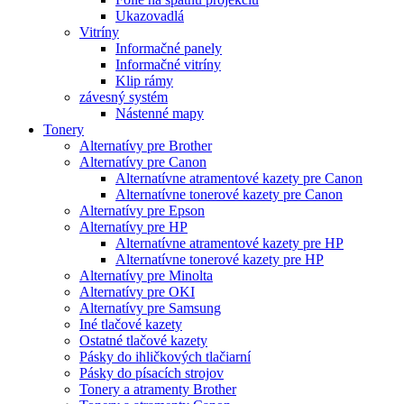
Ukazovadlá
Vitríny
Informačné panely
Informačné vitríny
Klip rámy
závesný systém
Nástenné mapy
Tonery
Alternatívy pre Brother
Alternatívy pre Canon
Alternatívne atramentové kazety pre Canon
Alternatívne tonerové kazety pre Canon
Alternatívy pre Epson
Alternatívy pre HP
Alternatívne atramentové kazety pre HP
Alternatívne tonerové kazety pre HP
Alternatívy pre Minolta
Alternatívy pre OKI
Alternatívy pre Samsung
Iné tlačové kazety
Ostatné tlačové kazety
Pásky do ihličkových tlačiarní
Pásky do písacích strojov
Tonery a atramenty Brother