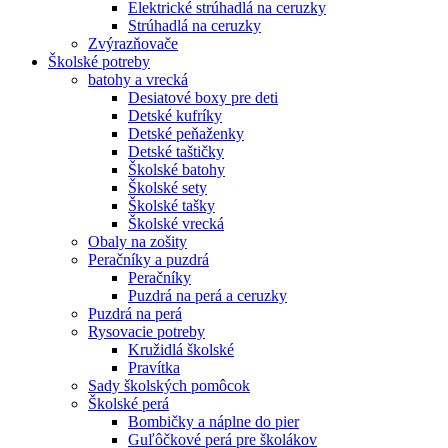
Elektrické strúhadlá na ceruzky
Strúhadlá na ceruzky
Zvýrazňovače
Školské potreby
batohy a vrecká
Desiatové boxy pre deti
Detské kufríky
Detské peňaženky
Detské taštičky
Školské batohy
Školské sety
Školské tašky
Školské vrecká
Obaly na zošity
Peračníky a puzdrá
Peračníky
Puzdrá na perá a ceruzky
Puzdrá na perá
Rysovacie potreby
Kružidlá školské
Pravítka
Sady školských pomôcok
Školské perá
Bombičky a náplne do pier
Guľôčkové perá pre školákov