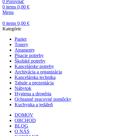
0
Porovnať
0
items
0,00
€
Menu
0
items
0,00
€
Kategórie
Papier
Tonery
Atramenty
Písacie potreby
Školské potreby
Kancelárske potreby
Archivácia a organizácia
Kancelárska technika
Tabule a prezentácia
Nábytok
Hygiena a drogéria
Ochranné pracovné pomôcky
Kuchynka a jedáleň
DOMOV
OBCHOD
BLOG
O NÁS