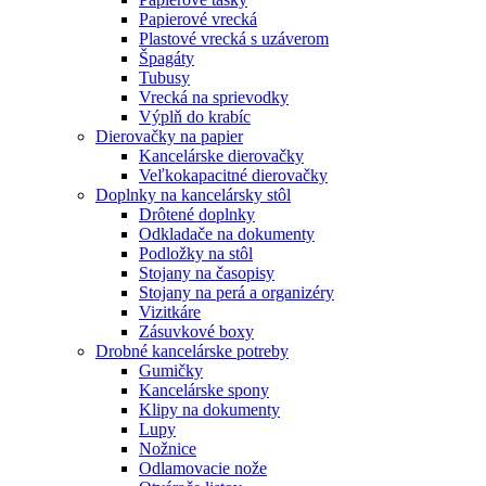
Papierové vrecká
Plastové vrecká s uzáverom
Špagáty
Tubusy
Vrecká na sprievodky
Výplň do krabíc
Dierovačky na papier
Kancelárske dierovačky
Veľkokapacitné dierovačky
Doplnky na kancelársky stôl
Drôtené doplnky
Odkladače na dokumenty
Podložky na stôl
Stojany na časopisy
Stojany na perá a organizéry
Vizitkáre
Zásuvkové boxy
Drobné kancelárske potreby
Gumičky
Kancelárske spony
Klipy na dokumenty
Lupy
Nožnice
Odlamovacie nože