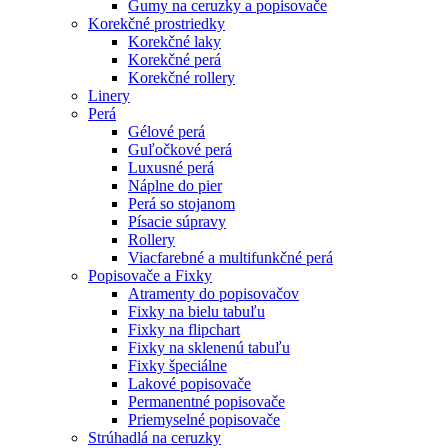
Gumy na ceruzky a popisovače
Korekčné prostriedky
Korekčné laky
Korekčné perá
Korekčné rollery
Linery
Perá
Gélové perá
Guľočkové perá
Luxusné perá
Náplne do pier
Perá so stojanom
Písacie súpravy
Rollery
Viacfarebné a multifunkčné perá
Popisovače a Fixky
Atramenty do popisovačov
Fixky na bielu tabuľu
Fixky na flipchart
Fixky na sklenenú tabuľu
Fixky špeciálne
Lakové popisovače
Permanentné popisovače
Priemyselné popisovače
Strúhadlá na ceruzky