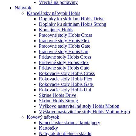
Vrecká na potraviny
Nábytok
Kancelársky nábytok Hobis
Doplnky ku skriniam Hobis Drive
Doplnky ku skriniam Hobis Strong
Kontajnery Hobis
Pracovné stoly Hobis Cross
Pracovné stoly Hobis Flex
Pracovné stoly Hobis Gate
Pracovné stoly Hobis Uni
Prídavné stoly Hobis Cross
Prídavné stoly Hobis Flex
Prídavné stoly Hobis Gate
Rokovacie stoly Hobis Cross
Rokovacie stoly Hobis Flex
Rokovacie stoly Hobis Gate
Rokovacie stoly Hobis Uni
Skrine Hobis Drive
Skrine Hobis Strong
Výškovo nastaviteľné stoly Hobis Motion
Výškovo nastaviteľné stoly Hobis Motion Ergo
Kovový nábytok
Kancelárske skrine a kontajnery
Kartotéky
Nábytok do dielne a skladu