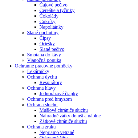
Čajové pečivo
Cereálie a tyčinky
Čokolády
Cukríky
Napolitánky
Slané pochutiny
Čipsy
Oriešky
Slané pečivo
Smotana do kávy
Vianočná ponuka
Ochranné pracovné pomôcky
Lekárničky
Ochrana dychu
Respirátory
Ochrana hlavy
Jednorázové čiapky
Ochrana pred hmyzom
Ochrana sluchu
Mušlové chrániče sluchu
Náhradné zátky do uší a náplne
Zátkové chrániče sluchu
Ochrana zraku
Nepriamo vetrané
Ochranné štíty