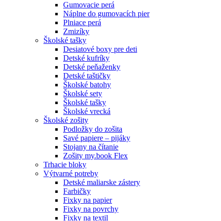
Gumovacie perá
Náplne do gumovacích pier
Plniace perá
Zmizíky
Školské tašky
Desiatové boxy pre deti
Detské kufríky
Detské peňaženky
Detské taštičky
Školské batohy
Školské sety
Školské tašky
Školské vrecká
Školské zošity
Podložky do zošita
Savé papiere – pijáky
Stojany na čítanie
Zošity my.book Flex
Trhacie bloky
Výtvarné potreby
Detské maliarske zástery
Farbičky
Fixky na papier
Fixky na povrchy
Fixky na textil