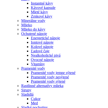
Instantné kávy
Kávové kapsule
Mleté kávy
Zrnkové kávy
Minerálne vody
Mlieko
Mlieko do kávy
Ochutené nápoje
Energetické nápoje
Iontové nápoje
Kolové nápoje
Ľadové čaje
Nealkoholické pivá
Ovocné nápoje
Vitamíny
Pramenité vody
Pramenité vody jemne sýtené
Pramenité vody nesýtené
Pramenité vody sýtené
Rastlinné alternatívy mlieka
Sirupy
Sladidlá
Cukor
Med
Sladké pochutiny