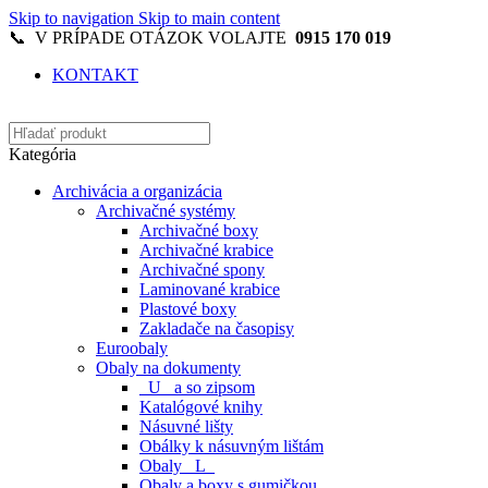
Skip to navigation
Skip to main content
📞 V PRÍPADE OTÁZOK VOLAJTE
0915 170 019
KONTAKT
Kategória
Archivácia a organizácia
Archivačné systémy
Archivačné boxy
Archivačné krabice
Archivačné spony
Laminované krabice
Plastové boxy
Zakladače na časopisy
Euroobaly
Obaly na dokumenty
_U_ a so zipsom
Katalógové knihy
Násuvné lišty
Obálky k násuvným lištám
Obaly _L_
Obaly a boxy s gumičkou