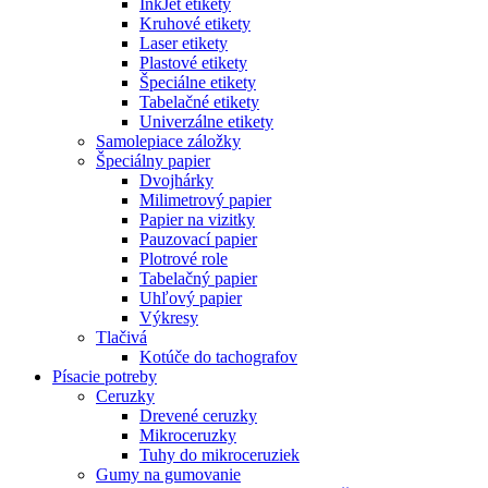
InkJet etikety
Kruhové etikety
Laser etikety
Plastové etikety
Špeciálne etikety
Tabelačné etikety
Univerzálne etikety
Samolepiace záložky
Špeciálny papier
Dvojhárky
Milimetrový papier
Papier na vizitky
Pauzovací papier
Plotrové role
Tabelačný papier
Uhľový papier
Výkresy
Tlačivá
Kotúče do tachografov
Písacie potreby
Ceruzky
Drevené ceruzky
Mikroceruzky
Tuhy do mikroceruziek
Gumy na gumovanie