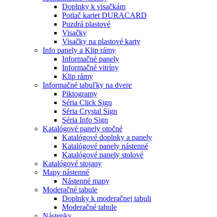
Doplnky k visačkám
Potlač kariet DURACARD
Puzdrá plastové
Visačky
Visačky na plastové karty
Info panely a Klip rámy
Informačné panely
Informačné vitríny
Klip rámy
Informačné tabuľky na dvere
Piktogramy
Séria Click Sign
Séria Crystal Sign
Séria Info Sign
Katalógové panely otočné
Katalógové doplnky a panely
Katalógové panely nástenné
Katalógové panely stolové
Katalógové stojany
Mapy nástenné
Nástenné mapy
Moderačné tabule
Doplnky k moderačnej tabuli
Moderačné tabule
Nástenky