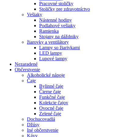
Pracovné stoličky
Stoličky pre zdravotníctvo
Vešiaky
Nástenné hodiny
Podlahové vešiaky
Ramienka
Stojany na dáždniky
žiarovky a ventilátory
Lampy so žiarivkami
LED lampy
Lupové lampy
Nezaradené
Občerstvenie
Alkoholické nápoje
Čaje
Bylinné čaje
Čierne čaje
Funkčné čaje
Kolekcie čajov
Ovocné čaje
Zelené čaje
Dochucovadlá
Džúsy
Iné občerstvenie
Kávy