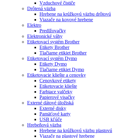
Vzduchové čističe
Drôtená väzba
Hrebene na krúžkovú väzbu drôtovú
Viazače na kovové hrebene
Elektro
Predlžovačky
Elektronické váhy
Etiketovací systém Brother
Etikety Brother
Tlačiarne etikiet Brother
Etiketovací systém Dymo
Etikety Dymo
Tlačiarne etikiet Dymo
Etiketovacie kliešte a cenovky
Cenovkové etikety
Etiketovacie kliešte
Farbiace valčeky
Papierové visačky
Externé dátové úložiská
Externé disky
Pamäťové karty
USB kľúče
Hrebeňová väzba
Hrebene na krúžkovú väzbu plastovú
Viazače na plastové hrebene