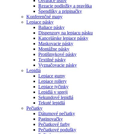
Otvárače listov
Rezacie podložky a pravítka
Špendlíky a pripinačky
Konferenčné mapy
Lepiace pásky
Baliace pásky
Dispenzory na lepiacu pásku
Kancelárske lepiace pásky
Maskovacie pásky
Montážne pásky
Protišmykové pásky
Textilné pásky
Vyznačovacie pásky
Lepidlá
Lepiace gumy
Lepiace rollery
Lepiace tyčinky
Lepidlá v spreji
Sekundové lepidlá
Tekuté lepidlá
Pečiatky
Dátumové pečiatky
Paginovačky
Pečiatkové farby
Pečiatkové podušky