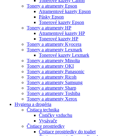
Tonerové kazety Canon
Tonery a atramenty Epson
Atramentové kazety Epson
Pásky Epson
Tonerové kazety Epson
Tonery a atramenty HP
Atramentové kazety HP
Tonerové kazety HP
Tonery a atramenty Kyocera
Tonery a atramenty Lexmark
Tonerové kazety Lexmark
Tonery a atramenty Minolta
Tonery a atramenty OKI
Tonery a atramenty Panasonic
Tonery a atramenty Ricoh
Tonery a atramenty Samsung
Tonery a atramenty Sharp
Tonery a atramenty Toshiba
Tonery a atramenty Xerox
Hygiena a drogéria
Čistiaca technika
Čističky vzduchu
Vysávače
Čistiace prostriedky
Čistiace prostriedky do toaliet