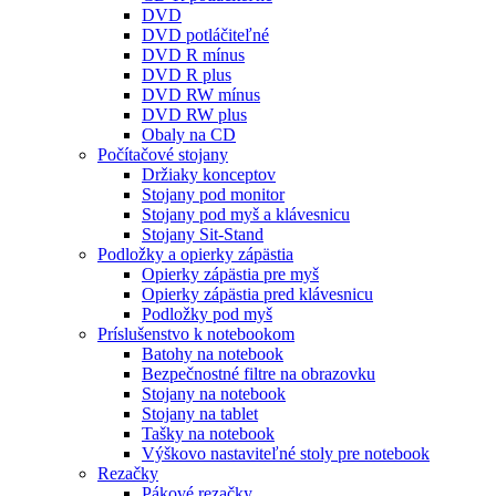
DVD
DVD potláčiteľné
DVD R mínus
DVD R plus
DVD RW mínus
DVD RW plus
Obaly na CD
Počítačové stojany
Držiaky konceptov
Stojany pod monitor
Stojany pod myš a klávesnicu
Stojany Sit-Stand
Podložky a opierky zápästia
Opierky zápästia pre myš
Opierky zápästia pred klávesnicu
Podložky pod myš
Príslušenstvo k notebookom
Batohy na notebook
Bezpečnostné filtre na obrazovku
Stojany na notebook
Stojany na tablet
Tašky na notebook
Výškovo nastaviteľné stoly pre notebook
Rezačky
Pákové rezačky