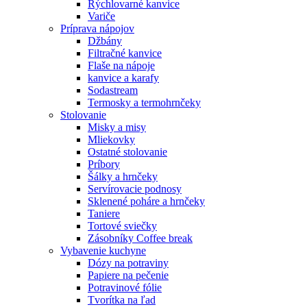
Rýchlovarné kanvice
Variče
Príprava nápojov
Džbány
Filtračné kanvice
Flaše na nápoje
kanvice a karafy
Sodastream
Termosky a termohrnčeky
Stolovanie
Misky a misy
Mliekovky
Ostatné stolovanie
Príbory
Šálky a hrnčeky
Servírovacie podnosy
Sklenené poháre a hrnčeky
Taniere
Tortové sviečky
Zásobníky Coffee break
Vybavenie kuchyne
Dózy na potraviny
Papiere na pečenie
Potravinové fólie
Tvorítka na ľad