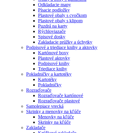
Odkladacie mapy
Písacie podložky
Plastové obaly s cvočkom
Plastové obaly s klipom
Puzdrá na karty
Rýchloviazače
Spisové dosky
Zakladacie prúžky a úchytky
Podpisové a triediace knihy a aktovky
Kartónové boxy
Plastové aktovky
Podpisové knihy
Triediace knihy
Pokladničky a kartotéky
Kartotéky
Pokladničky
Rozraďovače
Rozraďovače kartónové
Rozraďovače plastové
Samolepiace vrecká
Skrinky a menovky na kľúče
Menovky na kľúče
Skrinky na kľúče
Zakladače
Krúžkové zakladače