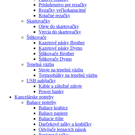
Prislušenstvo pre rezačky
Rezačky veľkokapacitné
Rotačné rezačky
Skartovačky
Oleje do skartovačky
Vrecia do skartovačky
Štítkovače
Kazetové pásky Brother
Kazetové pásky Dymo
Štítkovače Brother
Štítkovače Dymo
Tepelná väzba
Stroje na tepelnú väzbu
Termoobálky na tepelnú väzbu
USB nabíjačky
Káble a záložné zdroje
Power banky
Kancelárske potreby
Baliace potreby
Baliace krabice
Baliace papiere
Baliacie fólie
Darčekové tašky a krabičky
Odvíjače lepiacich pások
Papierové tašky