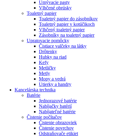
Umývacie pasty
Vlhčené obrúsky
Toaletný papier
Toaletný papier do zásobníkov
Toaletný papier v kotúčikoch
Vlhčený toaletný papier
Zásobníky na toaletný papier
Upratovacie pomôcky
Čistiace valčeky na látky
Drôtenky
Hubky na riad
Kefy
Metličky
Metly
Mopy a vedrá
Utierky a handry
Kancelárska technika
Batérie
Jednorazové batérie
Nabíjačky batérií
Nabíjateľné batérie
Čistenie počítačov
Čistenie obrazoviek
Čistenie povrchov
Odstraňovače etikiet