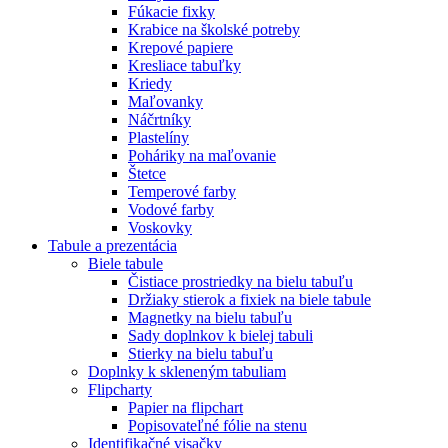
Fúkacie fixky
Krabice na školské potreby
Krepové papiere
Kresliace tabuľky
Kriedy
Maľovanky
Náčrtníky
Plastelíny
Poháriky na maľovanie
Štetce
Temperové farby
Vodové farby
Voskovky
Tabule a prezentácia
Biele tabule
Čistiace prostriedky na bielu tabuľu
Držiaky stierok a fixiek na biele tabule
Magnetky na bielu tabuľu
Sady doplnkov k bielej tabuli
Stierky na bielu tabuľu
Doplnky k skleneným tabuliam
Flipcharty
Papier na flipchart
Popisovateľné fólie na stenu
Identifikačné visačky