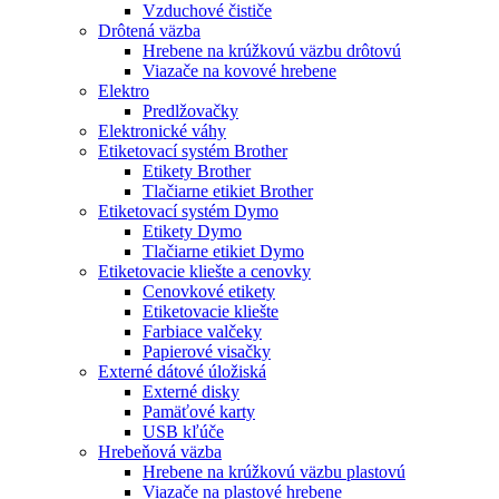
Vzduchové čističe
Drôtená väzba
Hrebene na krúžkovú väzbu drôtovú
Viazače na kovové hrebene
Elektro
Predlžovačky
Elektronické váhy
Etiketovací systém Brother
Etikety Brother
Tlačiarne etikiet Brother
Etiketovací systém Dymo
Etikety Dymo
Tlačiarne etikiet Dymo
Etiketovacie kliešte a cenovky
Cenovkové etikety
Etiketovacie kliešte
Farbiace valčeky
Papierové visačky
Externé dátové úložiská
Externé disky
Pamäťové karty
USB kľúče
Hrebeňová väzba
Hrebene na krúžkovú väzbu plastovú
Viazače na plastové hrebene