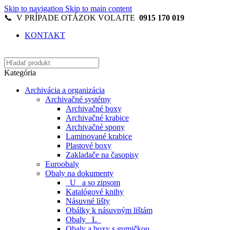
Skip to navigation
Skip to main content
📞 V PRÍPADE OTÁZOK VOLAJTE
0915 170 019
KONTAKT
Kategória
Archivácia a organizácia
Archivačné systémy
Archivačné boxy
Archivačné krabice
Archivačné spony
Laminované krabice
Plastové boxy
Zakladače na časopisy
Euroobaly
Obaly na dokumenty
_U_ a so zipsom
Katalógové knihy
Násuvné lišty
Obálky k násuvným lištám
Obaly _L_
Obaly a boxy s gumičkou