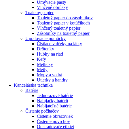
Umývacie pasty
Vlhčené obrúsky
Toaletný papier
Toaletný papier do zásobníkov
Toaletný papier v kotúčikoch
Vlhčený toaletný papier
Zásobníky na toaletný papier
Upratovacie pomôcky
Čistiace valčeky na látky
Drôtenky
Hubky na riad
Kefy
Metličky
Metly
Mopy a vedrá
Utierky a handry
Kancelárska technika
Batérie
Jednorazové batérie
Nabíjačky batérií
Nabíjateľné batérie
Čistenie počítačov
Čistenie obrazoviek
Čistenie povrchov
Odstraňovače etikiet