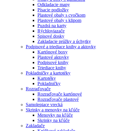
Odkladacie mapy
Písacie podložky
Plastové obaly s cvočkom
Plastové obaly s klipom
Puzdrá na karty
Rýchloviazače
Spisové dosky
Zakladacie prúžky a úchytky
Podpisové a triediace knihy a aktovky
Kartónové boxy
Plastové aktovky
Podpisové knihy
Triediace knihy
Pokladničky a kartotéky
Kartotéky
Pokladničky
Rozraďovače
Rozraďovače kartónové
Rozraďovače plastové
Samolepiace vrecká
Skrinky a menovky na kľúče
Menovky na kľúče
Skrinky na kľúče
Zakladače
Krúžkové zakladače