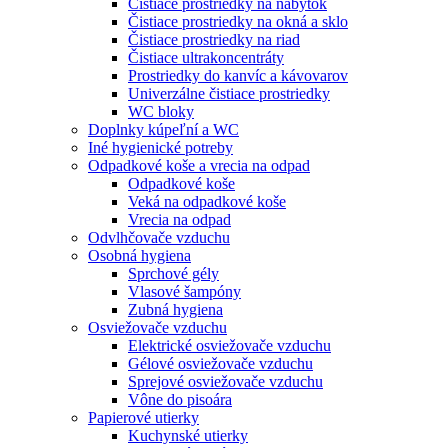
Čistiace prostriedky na nábytok
Čistiace prostriedky na okná a sklo
Čistiace prostriedky na riad
Čistiace ultrakoncentráty
Prostriedky do kanvíc a kávovarov
Univerzálne čistiace prostriedky
WC bloky
Doplnky kúpeľní a WC
Iné hygienické potreby
Odpadkové koše a vrecia na odpad
Odpadkové koše
Veká na odpadkové koše
Vrecia na odpad
Odvlhčovače vzduchu
Osobná hygiena
Sprchové gély
Vlasové šampóny
Zubná hygiena
Osviežovače vzduchu
Elektrické osviežovače vzduchu
Gélové osviežovače vzduchu
Sprejové osviežovače vzduchu
Vône do pisoára
Papierové utierky
Kuchynské utierky