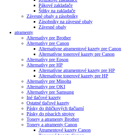
Pákové zakladače
Štítky na zakladače
Závesné obaly a zásobníky
Zásobníky na závesné obaly
Závesné obaly
atramenty
Alternatívy pre Brother
Alternatívy pre Canon
Alternatívne atramentové kazety pre Canon
Alternatívne tonerové kazety pre Canon
Alternatívy pre Epson
Alternatívy pre HP
Alternatívne atramentové kazety pre HP
Alternatívne tonerové kazety pre HP
Alternatívy pre Minolta
Alternatívy pre OKI
Alternatívy pre Samsung
Iné tlačové kazety
Ostatné tlačové kazety
Pásky do ihličkových tlačiarní
Pásky do písacích strojov
Tonery a atramenty Brother
Tonery a atramenty Canon
Atramentové kazety Canon