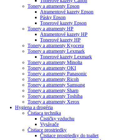
Tonerové kazety Canon
Tonery a atramenty Epson
Atramentové kazety Epson
Pásky Epson
Tonerové kazety Epson
Tonery a atramenty HP
Atramentové kazety HP
Tonerové kazety HP
Tonery a atramenty Kyocera
Tonery a atramenty Lexmark
Tonerové kazety Lexmark
Tonery a atramenty Minolta
Tonery a atramenty OKI
Tonery a atramenty Panasonic
Tonery a atramenty Ricoh
Tonery a atramenty Samsung
Tonery a atramenty Sharp
Tonery a atramenty Toshiba
Tonery a atramenty Xerox
Hygiena a drogéria
Čistiaca technika
Čističky vzduchu
Vysávače
Čistiace prostriedky
Čistiace prostriedky do toaliet