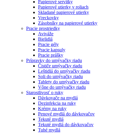
Papierové servítky
Papierové utierky v roliach
Skladané papierové utierky
Vreckovky
Zásobníky na papierové utierky
Pracie prostriedky
Aviváže
Bielidlá
Pracie gély
Pracie kapsuly
Pracie prášky
Prípravky do umývačky riadu
Čističe umývačky riadu
Leštidlá do umývačky riadu
Soli do umývačky riadu
Tablety do umývačky riadu
Vône do umývačky riadu
Starostlivosť o ruky
Dávkovače na mydlá
Dezinfekcia na ruky
Krémy na ruky
Penové mydlá do dávkovačov
Tekuté mydlá
Tekuté mydlá do dávkovačov
Tuhé mydlá