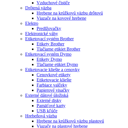
Vzduchové čističe
Drôtená väzba
Hrebene na krúžkovú väzbu drôtovú
Viazače na kovové hrebene
Elektro
Predlžovačky
Elektronické váhy
Etiketovací systém Brother
Etikety Brother
Tlačiarne etikiet Brother
Etiketovací systém Dymo
Etikety Dymo
Tlačiarne etikiet Dymo
Etiketovacie kliešte a cenovky
Cenovkové etikety
Etiketovacie kliešte
Farbiace valčeky
Papierové visačky
Externé dátové úložiská
Externé disky
Pamäťové karty
USB kľúče
Hrebeňová väzba
Hrebene na krúžkovú väzbu plastovú
Viazače na plastové hrebene