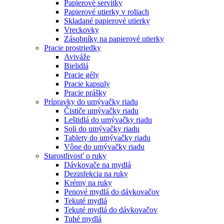
Papierové servítky
Papierové utierky v roliach
Skladané papierové utierky
Vreckovky
Zásobníky na papierové utierky
Pracie prostriedky
Aviváže
Bielidlá
Pracie gély
Pracie kapsuly
Pracie prášky
Prípravky do umývačky riadu
Čističe umývačky riadu
Leštidlá do umývačky riadu
Soli do umývačky riadu
Tablety do umývačky riadu
Vône do umývačky riadu
Starostlivosť o ruky
Dávkovače na mydlá
Dezinfekcia na ruky
Krémy na ruky
Penové mydlá do dávkovačov
Tekuté mydlá
Tekuté mydlá do dávkovačov
Tuhé mydlá