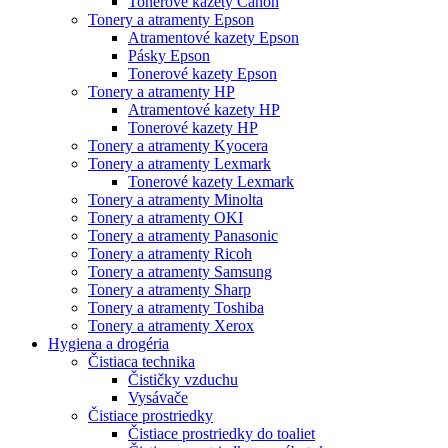
Tonerové kazety Canon
Tonery a atramenty Epson
Atramentové kazety Epson
Pásky Epson
Tonerové kazety Epson
Tonery a atramenty HP
Atramentové kazety HP
Tonerové kazety HP
Tonery a atramenty Kyocera
Tonery a atramenty Lexmark
Tonerové kazety Lexmark
Tonery a atramenty Minolta
Tonery a atramenty OKI
Tonery a atramenty Panasonic
Tonery a atramenty Ricoh
Tonery a atramenty Samsung
Tonery a atramenty Sharp
Tonery a atramenty Toshiba
Tonery a atramenty Xerox
Hygiena a drogéria
Čistiaca technika
Čističky vzduchu
Vysávače
Čistiace prostriedky
Čistiace prostriedky do toaliet