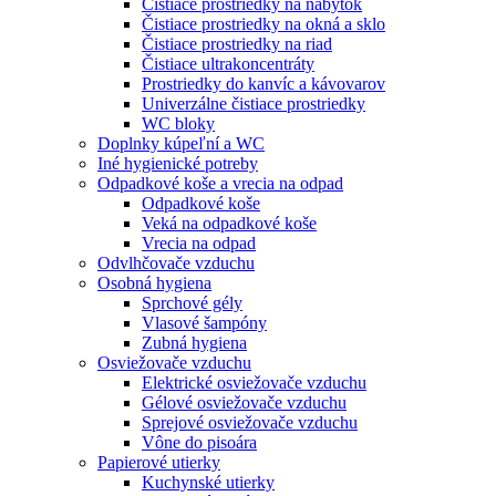
Čistiace prostriedky na nábytok
Čistiace prostriedky na okná a sklo
Čistiace prostriedky na riad
Čistiace ultrakoncentráty
Prostriedky do kanvíc a kávovarov
Univerzálne čistiace prostriedky
WC bloky
Doplnky kúpeľní a WC
Iné hygienické potreby
Odpadkové koše a vrecia na odpad
Odpadkové koše
Veká na odpadkové koše
Vrecia na odpad
Odvlhčovače vzduchu
Osobná hygiena
Sprchové gély
Vlasové šampóny
Zubná hygiena
Osviežovače vzduchu
Elektrické osviežovače vzduchu
Gélové osviežovače vzduchu
Sprejové osviežovače vzduchu
Vône do pisoára
Papierové utierky
Kuchynské utierky