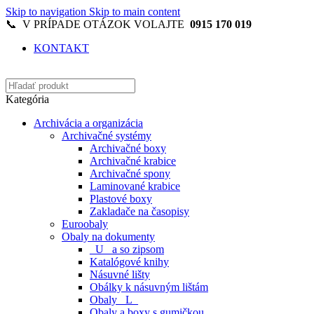
Skip to navigation
Skip to main content
📞 V PRÍPADE OTÁZOK VOLAJTE
0915 170 019
KONTAKT
Kategória
Archivácia a organizácia
Archivačné systémy
Archivačné boxy
Archivačné krabice
Archivačné spony
Laminované krabice
Plastové boxy
Zakladače na časopisy
Euroobaly
Obaly na dokumenty
_U_ a so zipsom
Katalógové knihy
Násuvné lišty
Obálky k násuvným lištám
Obaly _L_
Obaly a boxy s gumičkou