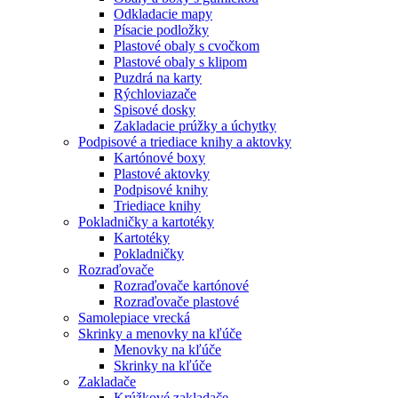
Odkladacie mapy
Písacie podložky
Plastové obaly s cvočkom
Plastové obaly s klipom
Puzdrá na karty
Rýchloviazače
Spisové dosky
Zakladacie prúžky a úchytky
Podpisové a triediace knihy a aktovky
Kartónové boxy
Plastové aktovky
Podpisové knihy
Triediace knihy
Pokladničky a kartotéky
Kartotéky
Pokladničky
Rozraďovače
Rozraďovače kartónové
Rozraďovače plastové
Samolepiace vrecká
Skrinky a menovky na kľúče
Menovky na kľúče
Skrinky na kľúče
Zakladače
Krúžkové zakladače