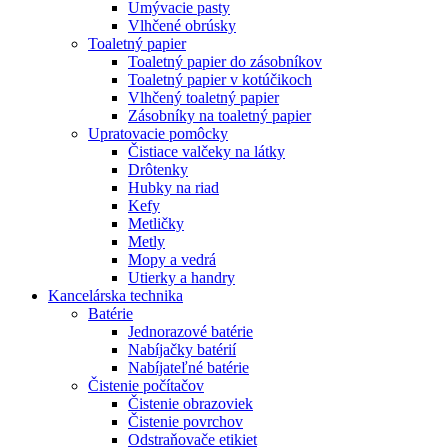
Umývacie pasty
Vlhčené obrúsky
Toaletný papier
Toaletný papier do zásobníkov
Toaletný papier v kotúčikoch
Vlhčený toaletný papier
Zásobníky na toaletný papier
Upratovacie pomôcky
Čistiace valčeky na látky
Drôtenky
Hubky na riad
Kefy
Metličky
Metly
Mopy a vedrá
Utierky a handry
Kancelárska technika
Batérie
Jednorazové batérie
Nabíjačky batérií
Nabíjateľné batérie
Čistenie počítačov
Čistenie obrazoviek
Čistenie povrchov
Odstraňovače etikiet