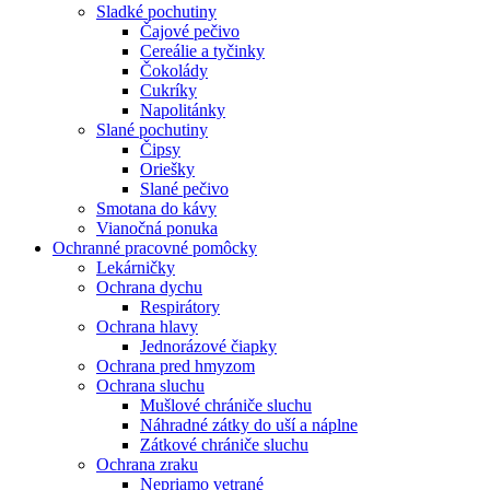
Sladké pochutiny
Čajové pečivo
Cereálie a tyčinky
Čokolády
Cukríky
Napolitánky
Slané pochutiny
Čipsy
Oriešky
Slané pečivo
Smotana do kávy
Vianočná ponuka
Ochranné pracovné pomôcky
Lekárničky
Ochrana dychu
Respirátory
Ochrana hlavy
Jednorázové čiapky
Ochrana pred hmyzom
Ochrana sluchu
Mušlové chrániče sluchu
Náhradné zátky do uší a náplne
Zátkové chrániče sluchu
Ochrana zraku
Nepriamo vetrané