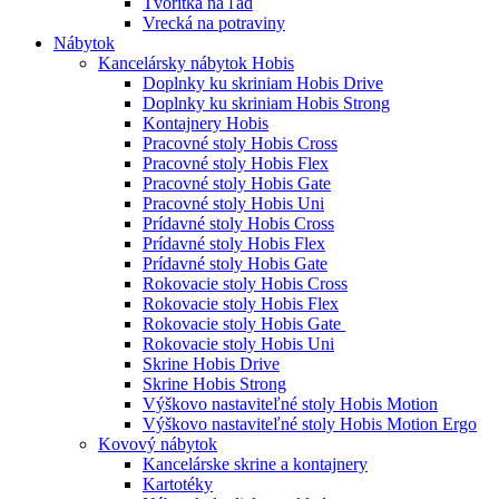
Tvorítka na ľad
Vrecká na potraviny
Nábytok
Kancelársky nábytok Hobis
Doplnky ku skriniam Hobis Drive
Doplnky ku skriniam Hobis Strong
Kontajnery Hobis
Pracovné stoly Hobis Cross
Pracovné stoly Hobis Flex
Pracovné stoly Hobis Gate
Pracovné stoly Hobis Uni
Prídavné stoly Hobis Cross
Prídavné stoly Hobis Flex
Prídavné stoly Hobis Gate
Rokovacie stoly Hobis Cross
Rokovacie stoly Hobis Flex
Rokovacie stoly Hobis Gate
Rokovacie stoly Hobis Uni
Skrine Hobis Drive
Skrine Hobis Strong
Výškovo nastaviteľné stoly Hobis Motion
Výškovo nastaviteľné stoly Hobis Motion Ergo
Kovový nábytok
Kancelárske skrine a kontajnery
Kartotéky