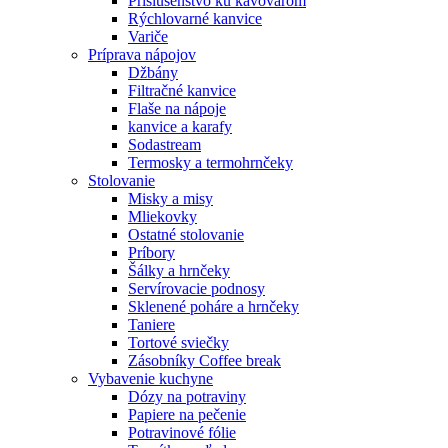
Príslušenstvo ku kávovarom
Rýchlovarné kanvice
Variče
Príprava nápojov
Džbány
Filtračné kanvice
Flaše na nápoje
kanvice a karafy
Sodastream
Termosky a termohrnčeky
Stolovanie
Misky a misy
Mliekovky
Ostatné stolovanie
Príbory
Šálky a hrnčeky
Servírovacie podnosy
Sklenené poháre a hrnčeky
Taniere
Tortové sviečky
Zásobníky Coffee break
Vybavenie kuchyne
Dózy na potraviny
Papiere na pečenie
Potravinové fólie