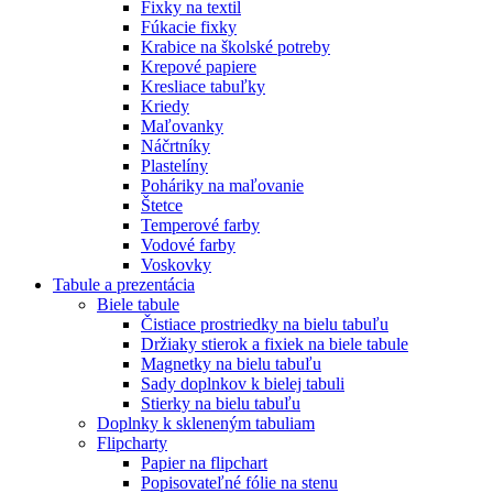
Fixky na textil
Fúkacie fixky
Krabice na školské potreby
Krepové papiere
Kresliace tabuľky
Kriedy
Maľovanky
Náčrtníky
Plastelíny
Poháriky na maľovanie
Štetce
Temperové farby
Vodové farby
Voskovky
Tabule a prezentácia
Biele tabule
Čistiace prostriedky na bielu tabuľu
Držiaky stierok a fixiek na biele tabule
Magnetky na bielu tabuľu
Sady doplnkov k bielej tabuli
Stierky na bielu tabuľu
Doplnky k skleneným tabuliam
Flipcharty
Papier na flipchart
Popisovateľné fólie na stenu