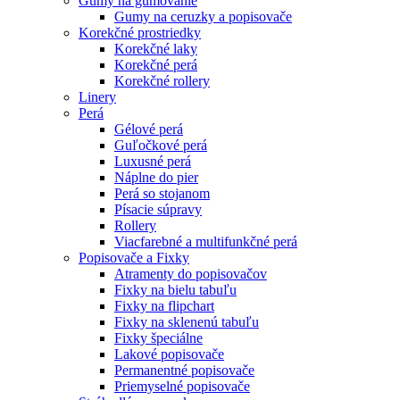
Gumy na gumovanie
Gumy na ceruzky a popisovače
Korekčné prostriedky
Korekčné laky
Korekčné perá
Korekčné rollery
Linery
Perá
Gélové perá
Guľočkové perá
Luxusné perá
Náplne do pier
Perá so stojanom
Písacie súpravy
Rollery
Viacfarebné a multifunkčné perá
Popisovače a Fixky
Atramenty do popisovačov
Fixky na bielu tabuľu
Fixky na flipchart
Fixky na sklenenú tabuľu
Fixky špeciálne
Lakové popisovače
Permanentné popisovače
Priemyselné popisovače