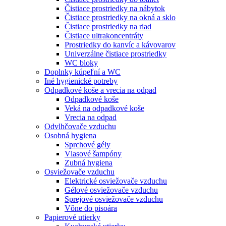
Čistiace prostriedky na nábytok
Čistiace prostriedky na okná a sklo
Čistiace prostriedky na riad
Čistiace ultrakoncentráty
Prostriedky do kanvíc a kávovarov
Univerzálne čistiace prostriedky
WC bloky
Doplnky kúpeľní a WC
Iné hygienické potreby
Odpadkové koše a vrecia na odpad
Odpadkové koše
Veká na odpadkové koše
Vrecia na odpad
Odvlhčovače vzduchu
Osobná hygiena
Sprchové gély
Vlasové šampóny
Zubná hygiena
Osviežovače vzduchu
Elektrické osviežovače vzduchu
Gélové osviežovače vzduchu
Sprejové osviežovače vzduchu
Vône do pisoára
Papierové utierky