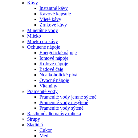
Kávy
Instantné kávy
Kávové kapsule
Mleté kávy
Zrnkové kávy
Minerálne vody
Mlieko
Mlieko do kávy
Ochutené nápoje
Energetické nápoje
Iontové nápoje
Kolové nápoje
Ľadové čaje
Nealkoholické pivá
Ovocné nápoje
Vitamíny
Pramenité vody
Pramenité vody jemne sýtené
Pramenité vody nesýtené
Pramenité vody sýtené
Rastlinné alternatívy mlieka
Sirupy
Sladidlá
Cukor
Med