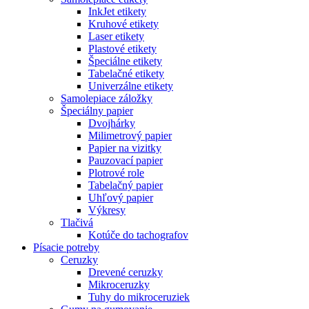
InkJet etikety
Kruhové etikety
Laser etikety
Plastové etikety
Špeciálne etikety
Tabelačné etikety
Univerzálne etikety
Samolepiace záložky
Špeciálny papier
Dvojhárky
Milimetrový papier
Papier na vizitky
Pauzovací papier
Plotrové role
Tabelačný papier
Uhľový papier
Výkresy
Tlačivá
Kotúče do tachografov
Písacie potreby
Ceruzky
Drevené ceruzky
Mikroceruzky
Tuhy do mikroceruziek