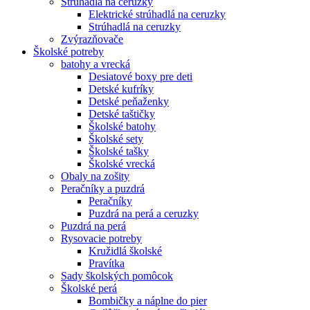
Strúhadlá na ceruzky
Elektrické strúhadlá na ceruzky
Strúhadlá na ceruzky
Zvýrazňovače
Školské potreby
batohy a vrecká
Desiatové boxy pre deti
Detské kufríky
Detské peňaženky
Detské taštičky
Školské batohy
Školské sety
Školské tašky
Školské vrecká
Obaly na zošity
Peračníky a puzdrá
Peračníky
Puzdrá na perá a ceruzky
Puzdrá na perá
Rysovacie potreby
Kružidlá školské
Pravítka
Sady školských pomôcok
Školské perá
Bombičky a náplne do pier