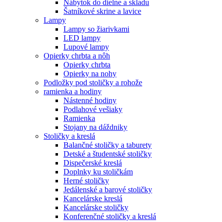
Nábytok do dielne a skladu
Šatníkové skrine a lavice
Lampy
Lampy so žiarivkami
LED lampy
Lupové lampy
Opierky chrbta a nôh
Opierky chrbta
Opierky na nohy
Podložky pod stoličky a rohože
ramienka a hodiny
Nástenné hodiny
Podlahové vešiaky
Ramienka
Stojany na dáždniky
Stoličky a kreslá
Balančné stoličky a taburety
Detské a študentské stoličky
Dispečerské kreslá
Doplnky ku stoličkám
Herné stoličky
Jedálenské a barové stoličky
Kancelárske kreslá
Kancelárske stoličky
Konferenčné stoličky a kreslá