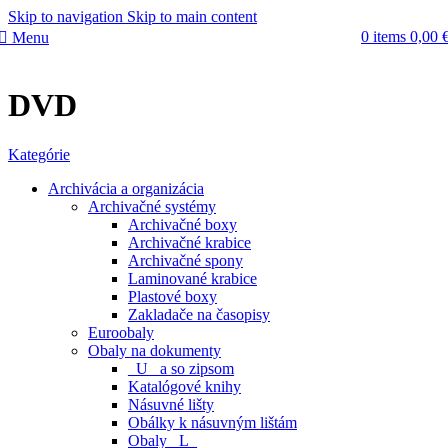
Skip to navigation
Skip to main content
0
items
0,00
Menu
DVD
Kategórie
Archivácia a organizácia
Archivačné systémy
Archivačné boxy
Archivačné krabice
Archivačné spony
Laminované krabice
Plastové boxy
Zakladače na časopisy
Euroobaly
Obaly na dokumenty
_U_ a so zipsom
Katalógové knihy
Násuvné lišty
Obálky k násuvným lištám
Obaly _L_