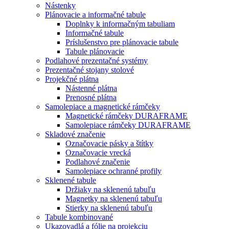
Nástenky
Plánovacie a informačné tabule
Doplnky k informačným tabuliam
Informačné tabule
Príslušenstvo pre plánovacie tabule
Tabule plánovacie
Podlahové prezentačné systémy
Prezentačné stojany stolové
Projekčné plátna
Nástenné plátna
Prenosné plátna
Samolepiace a magnetické rámčeky
Magnetické rámčeky DURAFRAME
Samolepiace rámčeky DURAFRAME
Skladové značenie
Označovacie pásky a štítky
Označovacie vrecká
Podlahové značenie
Samolepiace ochranné profily
Sklenené tabule
Držiaky na sklenenú tabuľu
Magnetky na sklenenú tabuľu
Stierky na sklenenú tabuľu
Tabule kombinované
Ukazovadlá a fólie na projekciu