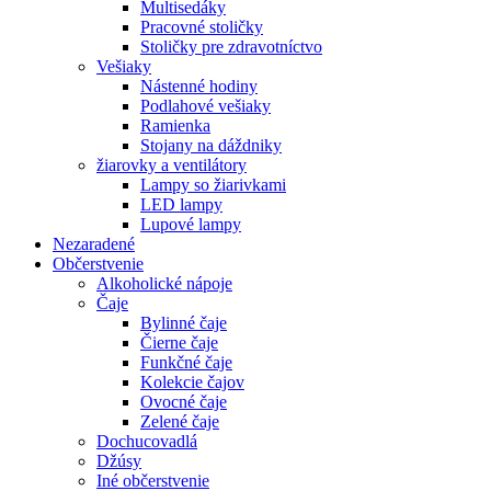
Multisedáky
Pracovné stoličky
Stoličky pre zdravotníctvo
Vešiaky
Nástenné hodiny
Podlahové vešiaky
Ramienka
Stojany na dáždniky
žiarovky a ventilátory
Lampy so žiarivkami
LED lampy
Lupové lampy
Nezaradené
Občerstvenie
Alkoholické nápoje
Čaje
Bylinné čaje
Čierne čaje
Funkčné čaje
Kolekcie čajov
Ovocné čaje
Zelené čaje
Dochucovadlá
Džúsy
Iné občerstvenie