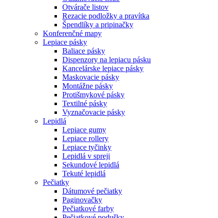
Otvárače listov
Rezacie podložky a pravítka
Špendlíky a pripinačky
Konferenčné mapy
Lepiace pásky
Baliace pásky
Dispenzory na lepiacu pásku
Kancelárske lepiace pásky
Maskovacie pásky
Montážne pásky
Protišmykové pásky
Textilné pásky
Vyznačovacie pásky
Lepidlá
Lepiace gumy
Lepiace rollery
Lepiace tyčinky
Lepidlá v spreji
Sekundové lepidlá
Tekuté lepidlá
Pečiatky
Dátumové pečiatky
Paginovačky
Pečiatkové farby
Pečiatkové podušky