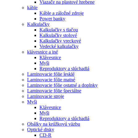
Viazače na plastové hrebene
káble
Káble a záložné zdroje
Power banky
Kalkulačky
Kalkulačky s tlačou
Kalkulačky stolové
Kalkulačky vreckové
Vedecké kalkulačky
klávesnice a iné
Klávesnice
Myši
Reproduktory a slúchadlá
Laminovacie fólie lesklé
Laminovacie fólie matné
Laminovacie fólie ostatné a doplnky
Laminovacie fólie špeciálne
Laminovacie stroje
Myši
Klávesnice
Myši
Reproduktory a slúchadlá
Obálky na krúžkovú väzbu
Optické disky
CD-R