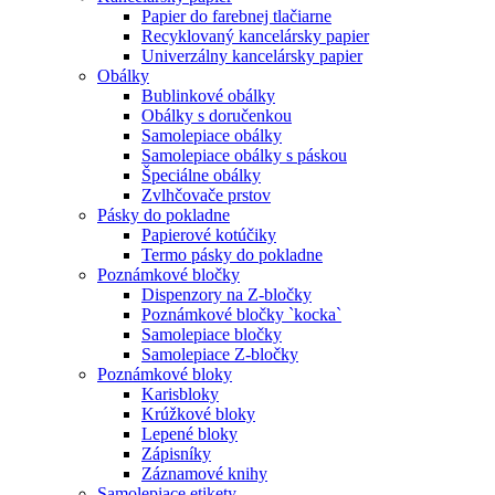
Papier do farebnej tlačiarne
Recyklovaný kancelársky papier
Univerzálny kancelársky papier
Obálky
Bublinkové obálky
Obálky s doručenkou
Samolepiace obálky
Samolepiace obálky s páskou
Špeciálne obálky
Zvlhčovače prstov
Pásky do pokladne
Papierové kotúčiky
Termo pásky do pokladne
Poznámkové bločky
Dispenzory na Z-bločky
Poznámkové bločky `kocka`
Samolepiace bločky
Samolepiace Z-bločky
Poznámkové bloky
Karisbloky
Krúžkové bloky
Lepené bloky
Zápisníky
Záznamové knihy
Samolepiace etikety