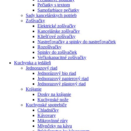
Pečiatky s textom
Samofarbiace pečiatky
Sady kancelárskych potrieb
Zošívačky
Elektrické zošívačky
Kancelárske zošívačky
Kliešťové zošívačky
Nastreľovačky a spinky do nastreľovačiek
Rozošívačky
Spinky do zošívačiek
Veľkokapacitné zošívačky
Kuchynka a jedáleň
Jednorazový riad
Jednorázový bio riad
Jednorazový papierový riad
Jednorazový plastový riad
Krájanie
Dosky na krájanie
Kuchynské nože
Kuchynské spotrebiče
Chladničky
Kávovary
Mikrovlnné rúry
Mlynčeky na kávu