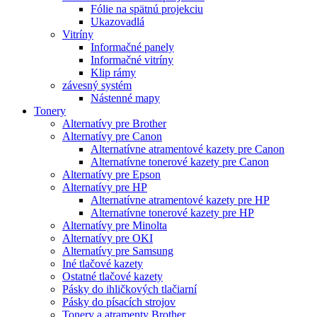
Fólie na spätnú projekciu
Ukazovadlá
Vitríny
Informačné panely
Informačné vitríny
Klip rámy
závesný systém
Nástenné mapy
Tonery
Alternatívy pre Brother
Alternatívy pre Canon
Alternatívne atramentové kazety pre Canon
Alternatívne tonerové kazety pre Canon
Alternatívy pre Epson
Alternatívy pre HP
Alternatívne atramentové kazety pre HP
Alternatívne tonerové kazety pre HP
Alternatívy pre Minolta
Alternatívy pre OKI
Alternatívy pre Samsung
Iné tlačové kazety
Ostatné tlačové kazety
Pásky do ihličkových tlačiarní
Pásky do písacích strojov
Tonery a atramenty Brother