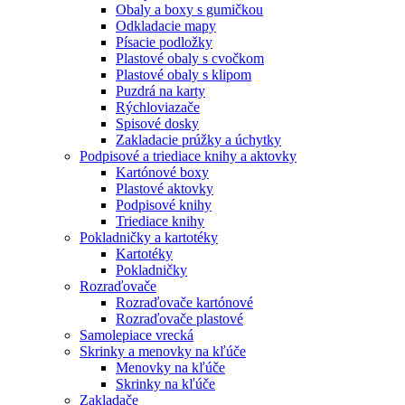
Obaly a boxy s gumičkou
Odkladacie mapy
Písacie podložky
Plastové obaly s cvočkom
Plastové obaly s klipom
Puzdrá na karty
Rýchloviazače
Spisové dosky
Zakladacie prúžky a úchytky
Podpisové a triediace knihy a aktovky
Kartónové boxy
Plastové aktovky
Podpisové knihy
Triediace knihy
Pokladničky a kartotéky
Kartotéky
Pokladničky
Rozraďovače
Rozraďovače kartónové
Rozraďovače plastové
Samolepiace vrecká
Skrinky a menovky na kľúče
Menovky na kľúče
Skrinky na kľúče
Zakladače