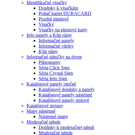
Identifikačné visačky
Doplnky k visačkám
Potlač kariet DURACARD
Puzdrá plastové
Visačky
Visačky na plastové karty
Info panely a Klip rámy
Informačné panely
Informačné vitríny
Klip rámy
Informačné tabuľky na dvere
Piktogramy
Séria Click Sign
Séria Crystal Sign
Séria Info Sign
Katalógové panely otočné
Katalógové doplnky a panely
Katalógové panely nástenné
Katalógové panely stolové
Katalógové stojany
Mapy nástenné
Nástenné mapy
Moderačné tabule
Doplnky k moderačnej tabuli
Moderačné tabule