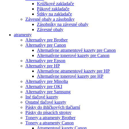
Krúžkové zakladače
Pákové zakladače
Štítky na zakladače
Závesné obaly a zásobníky
Zásobníky na závesné obaly
Závesné obaly
atramenty
Alternatívy pre Brother
Alternatívy pre Canon
Alternatívne atramentové kazety pre Canon
Alternatívne tonerové kazety pre Canon
Alternatívy pre Epson
Alternatívy pre HP
Alternatívne atramentové kazety pre HP
Alternatívne tonerové kazety pre HP
Alternatívy pre Minolta
Alternatívy pre OKI
Alternatívy pre Samsung
Iné tlačové kazety
Ostatné tlačové kazety
Pásky do ihličkových tlačiarní
Pásky do písacích strojov
Tonery a atramenty Brother
Tonery a atramenty Canon
Atramentové kazety Canon