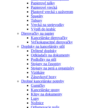
Papierové tašky
Papierové vrecká
Plastové vrecká s uzáverom
Špagáty
Tubusy
Vrecká na sprievodky
Výplň do krabíc
Dierovačky na papier
Kancelárske dierovačky
Veľkokapacitné dierovačky
Doplnky na kancelársky stôl
Drôtené doplnky
Odkladače na dokumenty
Podložky na stôl
Stojany na časopisy
Stojany na perá a organizéry
Vizitkáre
Zásuvkové boxy
Drobné kancelárske potreby
Gumičky
Kancelárske spony
Klipy na dokumenty
Lupy
Nožnice
Odlamovacie nože