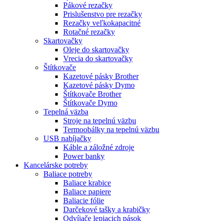
Pákové rezačky
Prislušenstvo pre rezačky
Rezačky veľkokapacitné
Rotačné rezačky
Skartovačky
Oleje do skartovačky
Vrecia do skartovačky
Štítkovače
Kazetové pásky Brother
Kazetové pásky Dymo
Štítkovače Brother
Štítkovače Dymo
Tepelná väzba
Stroje na tepelnú väzbu
Termoobálky na tepelnú väzbu
USB nabíjačky
Káble a záložné zdroje
Power banky
Kancelárske potreby
Baliace potreby
Baliace krabice
Baliace papiere
Baliacie fólie
Darčekové tašky a krabičky
Odvíjače lepiacich pások