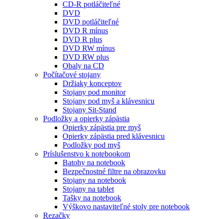
CD-R potláčiteľné
DVD
DVD potláčiteľné
DVD R mínus
DVD R plus
DVD RW mínus
DVD RW plus
Obaly na CD
Počítačové stojany
Držiaky konceptov
Stojany pod monitor
Stojany pod myš a klávesnicu
Stojany Sit-Stand
Podložky a opierky zápästia
Opierky zápästia pre myš
Opierky zápästia pred klávesnicu
Podložky pod myš
Príslušenstvo k notebookom
Batohy na notebook
Bezpečnostné filtre na obrazovku
Stojany na notebook
Stojany na tablet
Tašky na notebook
Výškovo nastaviteľné stoly pre notebook
Rezačky