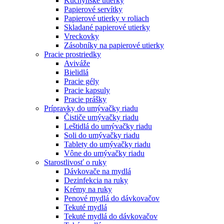
Kuchynské utierky
Papierové servítky
Papierové utierky v roliach
Skladané papierové utierky
Vreckovky
Zásobníky na papierové utierky
Pracie prostriedky
Aviváže
Bielidlá
Pracie gély
Pracie kapsuly
Pracie prášky
Prípravky do umývačky riadu
Čističe umývačky riadu
Leštidlá do umývačky riadu
Soli do umývačky riadu
Tablety do umývačky riadu
Vône do umývačky riadu
Starostlivosť o ruky
Dávkovače na mydlá
Dezinfekcia na ruky
Krémy na ruky
Penové mydlá do dávkovačov
Tekuté mydlá
Tekuté mydlá do dávkovačov