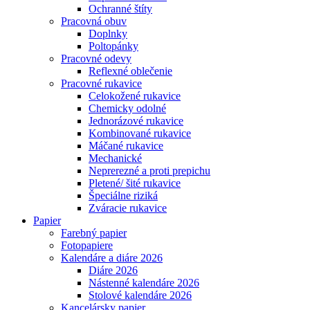
Ochranné štíty
Pracovná obuv
Doplnky
Poltopánky
Pracovné odevy
Reflexné oblečenie
Pracovné rukavice
Celokožené rukavice
Chemicky odolné
Jednorázové rukavice
Kombinované rukavice
Máčané rukavice
Mechanické
Neprerezné a proti prepichu
Pletené/ šité rukavice
Špeciálne riziká
Zváracie rukavice
Papier
Farebný papier
Fotopapiere
Kalendáre a diáre 2026
Diáre 2026
Nástenné kalendáre 2026
Stolové kalendáre 2026
Kancelársky papier