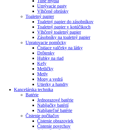
Tuhé mydlá
Umývacie pasty
Vlhčené obrúsky
Toaletný papier
Toaletný papier do zásobníkov
Toaletný papier v kotúčikoch
Vlhčený toaletný papier
Zásobníky na toaletný papier
Upratovacie pomôcky
Čistiace valčeky na látky
Drôtenky
Hubky na riad
Kefy
Metličky
Metly
Mopy a vedrá
Utierky a handry
Kancelárska technika
Batérie
Jednorazové batérie
Nabíjačky batérií
Nabíjateľné batérie
Čistenie počítačov
Čistenie obrazoviek
Čistenie povrchov