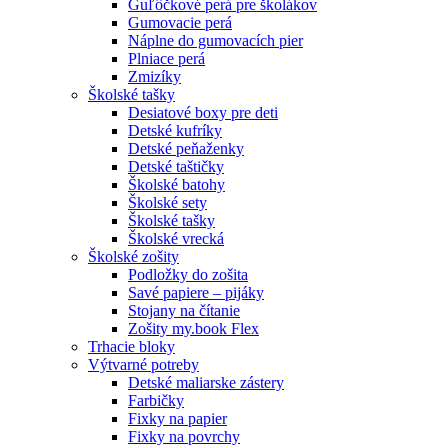
Guľôčkové perá pre školákov
Gumovacie perá
Náplne do gumovacích pier
Plniace perá
Zmizíky
Školské tašky
Desiatové boxy pre deti
Detské kufríky
Detské peňaženky
Detské taštičky
Školské batohy
Školské sety
Školské tašky
Školské vrecká
Školské zošity
Podložky do zošita
Savé papiere – pijáky
Stojany na čítanie
Zošity my.book Flex
Trhacie bloky
Výtvarné potreby
Detské maliarske zástery
Farbičky
Fixky na papier
Fixky na povrchy