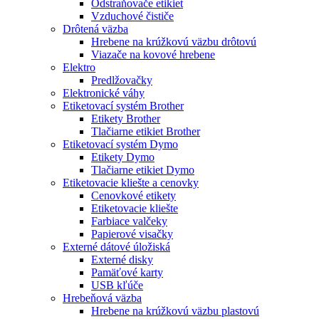
Odstraňovače etikiet
Vzduchové čističe
Drôtená väzba
Hrebene na krúžkovú väzbu drôtovú
Viazače na kovové hrebene
Elektro
Predlžovačky
Elektronické váhy
Etiketovací systém Brother
Etikety Brother
Tlačiarne etikiet Brother
Etiketovací systém Dymo
Etikety Dymo
Tlačiarne etikiet Dymo
Etiketovacie kliešte a cenovky
Cenovkové etikety
Etiketovacie kliešte
Farbiace valčeky
Papierové visačky
Externé dátové úložiská
Externé disky
Pamäťové karty
USB kľúče
Hrebeňová väzba
Hrebene na krúžkovú väzbu plastovú