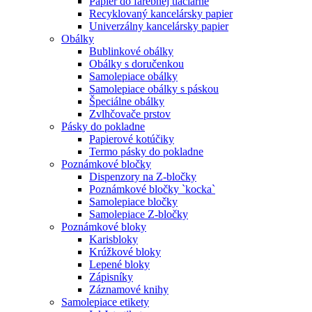
Papier do farebnej tlačiarne
Recyklovaný kancelársky papier
Univerzálny kancelársky papier
Obálky
Bublinkové obálky
Obálky s doručenkou
Samolepiace obálky
Samolepiace obálky s páskou
Špeciálne obálky
Zvlhčovače prstov
Pásky do pokladne
Papierové kotúčiky
Termo pásky do pokladne
Poznámkové bločky
Dispenzory na Z-bločky
Poznámkové bločky `kocka`
Samolepiace bločky
Samolepiace Z-bločky
Poznámkové bloky
Karisbloky
Krúžkové bloky
Lepené bloky
Zápisníky
Záznamové knihy
Samolepiace etikety