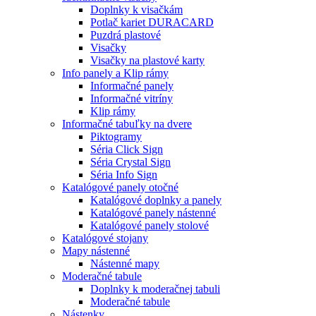
Doplnky k visačkám
Potlač kariet DURACARD
Puzdrá plastové
Visačky
Visačky na plastové karty
Info panely a Klip rámy
Informačné panely
Informačné vitríny
Klip rámy
Informačné tabuľky na dvere
Piktogramy
Séria Click Sign
Séria Crystal Sign
Séria Info Sign
Katalógové panely otočné
Katalógové doplnky a panely
Katalógové panely nástenné
Katalógové panely stolové
Katalógové stojany
Mapy nástenné
Nástenné mapy
Moderačné tabule
Doplnky k moderačnej tabuli
Moderačné tabule
Nástenky