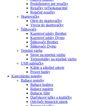
Prislušenstvo pre rezačky
Rezačky veľkokapacitné
Rotačné rezačky
Skartovačky
Oleje do skartovačky
Vrecia do skartovačky
Štítkovače
Kazetové pásky Brother
Kazetové pásky Dymo
Štítkovače Brother
Štítkovače Dymo
Tepelná väzba
Stroje na tepelnú väzbu
Termoobálky na tepelnú väzbu
USB nabíjačky
Káble a záložné zdroje
Power banky
Kancelárske potreby
Baliace potreby
Baliace krabice
Baliace papiere
Baliacie fólie
Darčekové tašky a krabičky
Odvíjače lepiacich pások
Papierové tašky