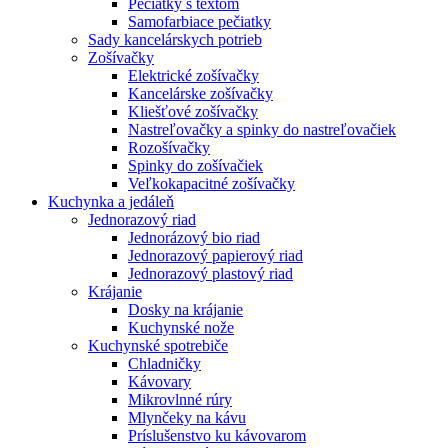
Pečiatky s textom
Samofarbiace pečiatky
Sady kancelárskych potrieb
Zošívačky
Elektrické zošívačky
Kancelárske zošívačky
Kliešťové zošívačky
Nastreľovačky a spinky do nastreľovačiek
Rozošívačky
Spinky do zošívačiek
Veľkokapacitné zošívačky
Kuchynka a jedáleň
Jednorazový riad
Jednorázový bio riad
Jednorazový papierový riad
Jednorazový plastový riad
Krájanie
Dosky na krájanie
Kuchynské nože
Kuchynské spotrebiče
Chladničky
Kávovary
Mikrovlnné rúry
Mlynčeky na kávu
Príslušenstvo ku kávovarom