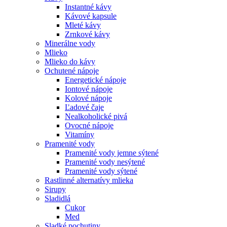
Instantné kávy
Kávové kapsule
Mleté kávy
Zrnkové kávy
Minerálne vody
Mlieko
Mlieko do kávy
Ochutené nápoje
Energetické nápoje
Iontové nápoje
Kolové nápoje
Ľadové čaje
Nealkoholické pivá
Ovocné nápoje
Vitamíny
Pramenité vody
Pramenité vody jemne sýtené
Pramenité vody nesýtené
Pramenité vody sýtené
Rastlinné alternatívy mlieka
Sirupy
Sladidlá
Cukor
Med
Sladké pochutiny