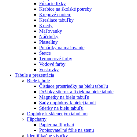
Fúkacie fixky
Krabice na školské potreby
Krepové papiere
Kresliace tabuľky
Kriedy
Maľovanky
Náčrtníky
Plastelíny
Poháriky na maľovanie
Štetce
Temperové farby
Vodové farby
Voskovky
Tabule a prezentácia
Biele tabule
Čistiace prostriedky na bielu tabuľu
Držiaky stierok a fixiek na biele tabule
Magnetky na bielu tabuľu
Sady doplnkov k bielej tabuli
Stierky na bielu tabuľu
Doplnky k skleneným tabuliam
Flipcharty
Papier na flipchart
Popisovateľné fólie na stenu
Identifikačné visačky