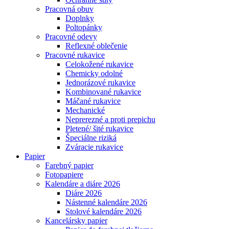
Pracovná obuv
Doplnky
Poltopánky
Pracovné odevy
Reflexné oblečenie
Pracovné rukavice
Celokožené rukavice
Chemicky odolné
Jednorázové rukavice
Kombinované rukavice
Máčané rukavice
Mechanické
Neprerezné a proti prepichu
Pletené/ šité rukavice
Špeciálne riziká
Zváracie rukavice
Papier
Farebný papier
Fotopapiere
Kalendáre a diáre 2026
Diáre 2026
Nástenné kalendáre 2026
Stolové kalendáre 2026
Kancelársky papier