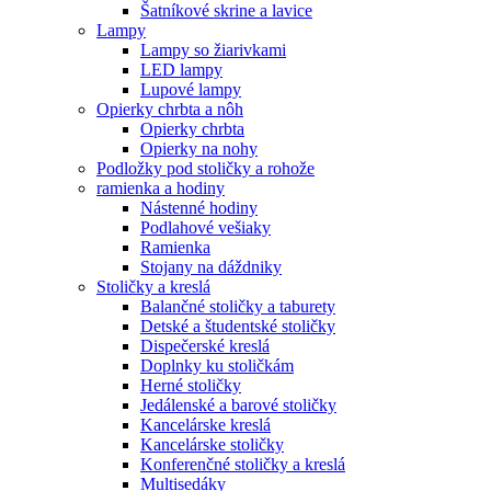
Šatníkové skrine a lavice
Lampy
Lampy so žiarivkami
LED lampy
Lupové lampy
Opierky chrbta a nôh
Opierky chrbta
Opierky na nohy
Podložky pod stoličky a rohože
ramienka a hodiny
Nástenné hodiny
Podlahové vešiaky
Ramienka
Stojany na dáždniky
Stoličky a kreslá
Balančné stoličky a taburety
Detské a študentské stoličky
Dispečerské kreslá
Doplnky ku stoličkám
Herné stoličky
Jedálenské a barové stoličky
Kancelárske kreslá
Kancelárske stoličky
Konferenčné stoličky a kreslá
Multisedáky