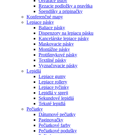
Otvárače listov
Rezacie podložky a pravítka
Špendlíky a pripinačky
Konferenčné mapy
Lepiace pásky
Baliace pásky
Dispenzory na lepiacu pásku
Kancelárske lepiace pásky
Maskovacie pásky
Montážne pásky
Protišmykové pásky
Textilné pásky
Vyznačovacie pásky
Lepidlá
Lepiace gumy
Lepiace rollery
Lepiace tyčinky
Lepidlá v spreji
Sekundové lepidlá
Tekuté lepidlá
Pečiatky
Dátumové pečiatky
Paginovačky
Pečiatkové farby
Pečiatkové podušky