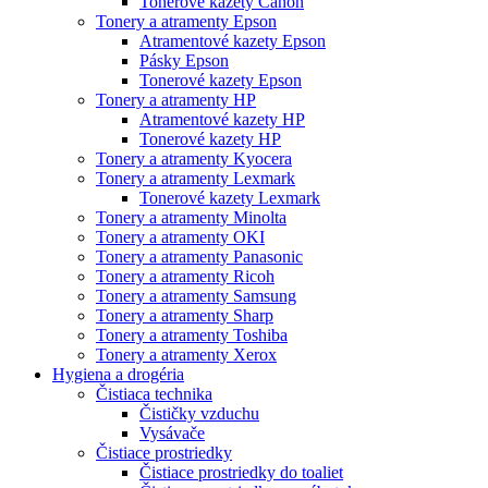
Tonerové kazety Canon
Tonery a atramenty Epson
Atramentové kazety Epson
Pásky Epson
Tonerové kazety Epson
Tonery a atramenty HP
Atramentové kazety HP
Tonerové kazety HP
Tonery a atramenty Kyocera
Tonery a atramenty Lexmark
Tonerové kazety Lexmark
Tonery a atramenty Minolta
Tonery a atramenty OKI
Tonery a atramenty Panasonic
Tonery a atramenty Ricoh
Tonery a atramenty Samsung
Tonery a atramenty Sharp
Tonery a atramenty Toshiba
Tonery a atramenty Xerox
Hygiena a drogéria
Čistiaca technika
Čističky vzduchu
Vysávače
Čistiace prostriedky
Čistiace prostriedky do toaliet