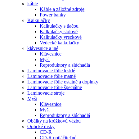
káble
Káble a záložné zdroje
Power banky
Kalkulačky
Kalkulačky s tlačou
Kalkulačky stolové
Kalkulačky vreckové
Vedecké kalkulačky
klávesnice a iné
Klávesnice
Myši
Reproduktory a slúchadlá
Laminovacie fólie lesklé
Laminovacie fólie matné
Laminovacie fólie ostatné a doplnky
Laminovacie fólie špeciálne
Laminovacie stroje
Myši
Klávesnice
Myši
Reproduktory a slúchadlá
Obálky na krúžkovú väzbu
Optické disky
CD-R
CD-R potláčiteľné