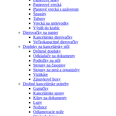
Papierové vrecká
Plastové vrecká s uzáverom
Špagáty
Tubusy
Vrecká na sprievodky
Výplň do krabíc
Dierovačky na papier
Kancelárske dierovačky
Veľkokapacitné dierovačky
Doplnky na kancelársky stôl
Drôtené doplnky
Odkladače na dokumenty
Podložky na stôl
Stojany na časopisy
Stojany na perá a organizéry
Vizitkáre
Zásuvkové boxy
Drobné kancelárske potreby
Gumičky
Kancelárske spony
Klipy na dokumenty
Lupy
Nožnice
Odlamovacie nože