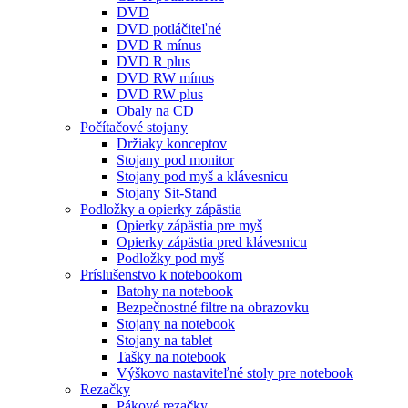
DVD
DVD potláčiteľné
DVD R mínus
DVD R plus
DVD RW mínus
DVD RW plus
Obaly na CD
Počítačové stojany
Držiaky konceptov
Stojany pod monitor
Stojany pod myš a klávesnicu
Stojany Sit-Stand
Podložky a opierky zápästia
Opierky zápästia pre myš
Opierky zápästia pred klávesnicu
Podložky pod myš
Príslušenstvo k notebookom
Batohy na notebook
Bezpečnostné filtre na obrazovku
Stojany na notebook
Stojany na tablet
Tašky na notebook
Výškovo nastaviteľné stoly pre notebook
Rezačky
Pákové rezačky