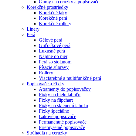
Gumy na ceruzky a popisovače
Korekčné prostriedky
Korekčné laky
Korekčné perá
Korekčné rollery
Linery
Perá
Gélové perá
Guľočkové perá
Luxusné perá
Náplne do pier
Perá so stojanom
Písacie súpravy
Rollery
Viacfarebné a multifunkčné perá
Popisovače a Fixky
Atramenty do popisovačov
Fixky na bielu tabuľu
Fixky na flipchart
Fixky na sklenenú tabuľu
Fixky špeciálne
Lakové popisovače
Permanentné popisovače
Priemyselné popisovače
Strúhadlá na ceruzky