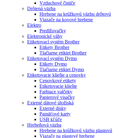
Vzduchové čističe
Drôtená väzba
Hrebene na krúžkovú väzbu drôtovú
Viazače na kovové hrebene
Elektro
Predlžovačky
Elektronické váhy
Etiketovací systém Brother
Etikety Brother
Tlačiarne etikiet Brother
Etiketovací systém Dymo
Etikety Dymo
Tlačiarne etikiet Dymo
Etiketovacie kliešte a cenovky
Cenovkové etikety
Etiketovacie kliešte
Farbiace valčeky
Papierové visačky
Externé dátové úložiská
Externé disky
Pamäťové karty
USB kľúče
Hrebeňová väzba
Hrebene na krúžkovú väzbu plastovú
Viazače na plastové hrebene