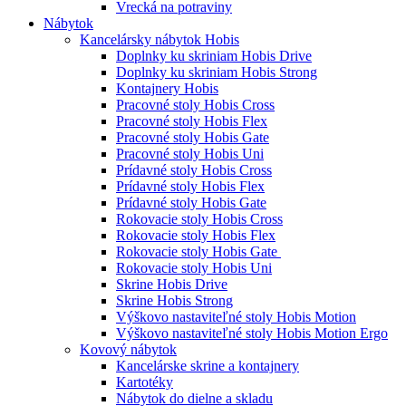
Vrecká na potraviny
Nábytok
Kancelársky nábytok Hobis
Doplnky ku skriniam Hobis Drive
Doplnky ku skriniam Hobis Strong
Kontajnery Hobis
Pracovné stoly Hobis Cross
Pracovné stoly Hobis Flex
Pracovné stoly Hobis Gate
Pracovné stoly Hobis Uni
Prídavné stoly Hobis Cross
Prídavné stoly Hobis Flex
Prídavné stoly Hobis Gate
Rokovacie stoly Hobis Cross
Rokovacie stoly Hobis Flex
Rokovacie stoly Hobis Gate
Rokovacie stoly Hobis Uni
Skrine Hobis Drive
Skrine Hobis Strong
Výškovo nastaviteľné stoly Hobis Motion
Výškovo nastaviteľné stoly Hobis Motion Ergo
Kovový nábytok
Kancelárske skrine a kontajnery
Kartotéky
Nábytok do dielne a skladu