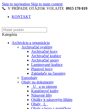
Skip to navigation
Skip to main content
📞 V PRÍPADE OTÁZOK VOLAJTE
0915 170 019
KONTAKT
Kategória
Archivácia a organizácia
Archivačné systémy
Archivačné boxy
Archivačné krabice
Archivačné spony
Laminované krabice
Plastové boxy
Zakladače na časopisy
Euroobaly
Obaly na dokumenty
_U_ a so zipsom
Katalógové knihy
Násuvné lišty
Obálky k násuvným lištám
Obaly _L_
Obaly a boxy s gumičkou