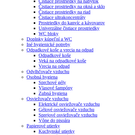
Čistiace prostriedky na nábytok
Čistiace prostriedky na okná a sklo
Čistiace prostriedky na riad
Čistiace ultrakoncentráty
Prostriedky do kanvíc a kávovarov
Univerzálne čistiace prostriedky
WC bloky
Doplnky kúpeľní a WC
Iné hygienické potreby
Odpadkové koše a vrecia na odpad
Odpadkové koše
Veká na odpadkové koše
Vrecia na odpad
Odvlhčovače vzduchu
Osobná hygiena
Sprchové gély
Vlasové šampóny
Zubná hygiena
Osviežovače vzduchu
Elektrické osviežovače vzduchu
Gélové osviežovače vzduchu
Sprejové osviežovače vzduchu
Vône do pisoára
Papierové utierky
Kuchynské utierky