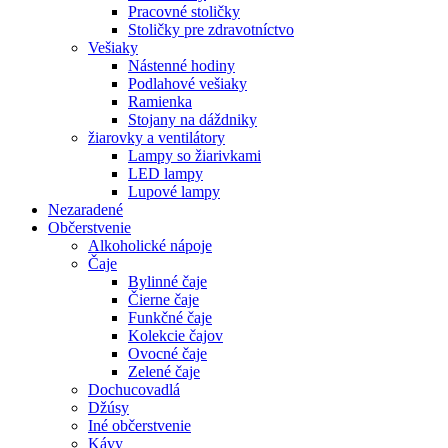
Pracovné stoličky
Stoličky pre zdravotníctvo
Vešiaky
Nástenné hodiny
Podlahové vešiaky
Ramienka
Stojany na dáždniky
žiarovky a ventilátory
Lampy so žiarivkami
LED lampy
Lupové lampy
Nezaradené
Občerstvenie
Alkoholické nápoje
Čaje
Bylinné čaje
Čierne čaje
Funkčné čaje
Kolekcie čajov
Ovocné čaje
Zelené čaje
Dochucovadlá
Džúsy
Iné občerstvenie
Kávy