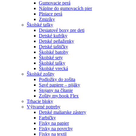
Gumovacie perá
Náplne do gumovacích pier
Plniace perá
Zmizíky
Školské tašky
Desiatové boxy pre deti
Detské kufríky
Detské peňaženky
Detské taštičky
Školské batohy
Školské sety
Školské tašky
Školské vrecká
Školské zošity
Podložky do zošita
Savé papiere – pijáky
Stojany na čítanie
Zošity my.book Flex
Trhacie bloky
Výtvarné potreby
Detské maliarske zástery
Farbičky
Fixky na papier
Fixky na povrchy
Fixky na textil