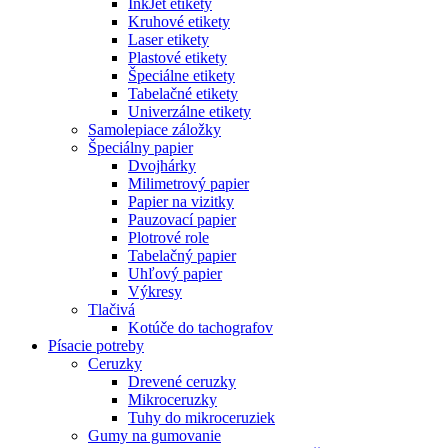
InkJet etikety
Kruhové etikety
Laser etikety
Plastové etikety
Špeciálne etikety
Tabelačné etikety
Univerzálne etikety
Samolepiace záložky
Špeciálny papier
Dvojhárky
Milimetrový papier
Papier na vizitky
Pauzovací papier
Plotrové role
Tabelačný papier
Uhľový papier
Výkresy
Tlačivá
Kotúče do tachografov
Písacie potreby
Ceruzky
Drevené ceruzky
Mikroceruzky
Tuhy do mikroceruziek
Gumy na gumovanie