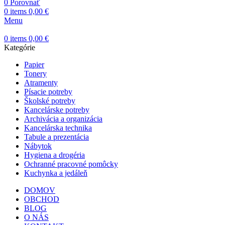
0
Porovnať
0
items
0,00
€
Menu
0
items
0,00
€
Kategórie
Papier
Tonery
Atramenty
Písacie potreby
Školské potreby
Kancelárske potreby
Archivácia a organizácia
Kancelárska technika
Tabule a prezentácia
Nábytok
Hygiena a drogéria
Ochranné pracovné pomôcky
Kuchynka a jedáleň
DOMOV
OBCHOD
BLOG
O NÁS