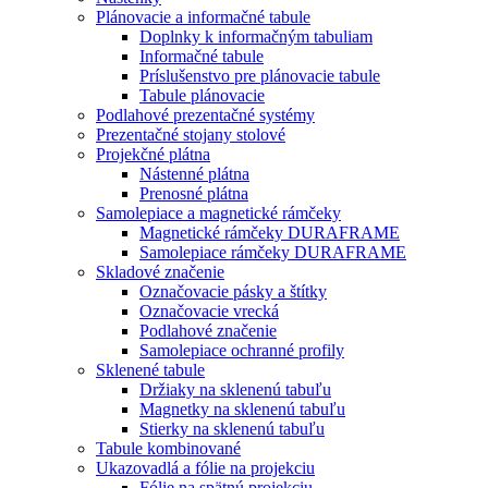
Plánovacie a informačné tabule
Doplnky k informačným tabuliam
Informačné tabule
Príslušenstvo pre plánovacie tabule
Tabule plánovacie
Podlahové prezentačné systémy
Prezentačné stojany stolové
Projekčné plátna
Nástenné plátna
Prenosné plátna
Samolepiace a magnetické rámčeky
Magnetické rámčeky DURAFRAME
Samolepiace rámčeky DURAFRAME
Skladové značenie
Označovacie pásky a štítky
Označovacie vrecká
Podlahové značenie
Samolepiace ochranné profily
Sklenené tabule
Držiaky na sklenenú tabuľu
Magnetky na sklenenú tabuľu
Stierky na sklenenú tabuľu
Tabule kombinované
Ukazovadlá a fólie na projekciu
Fólie na spätnú projekciu