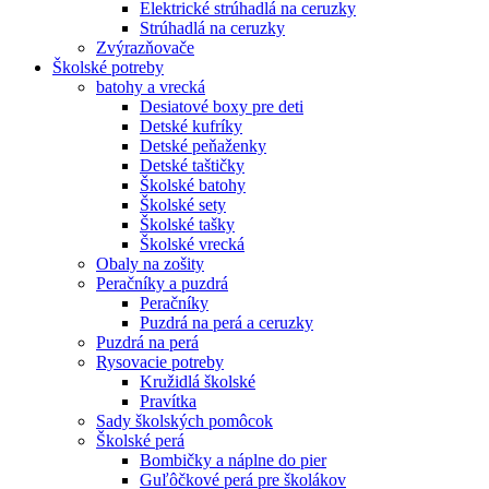
Elektrické strúhadlá na ceruzky
Strúhadlá na ceruzky
Zvýrazňovače
Školské potreby
batohy a vrecká
Desiatové boxy pre deti
Detské kufríky
Detské peňaženky
Detské taštičky
Školské batohy
Školské sety
Školské tašky
Školské vrecká
Obaly na zošity
Peračníky a puzdrá
Peračníky
Puzdrá na perá a ceruzky
Puzdrá na perá
Rysovacie potreby
Kružidlá školské
Pravítka
Sady školských pomôcok
Školské perá
Bombičky a náplne do pier
Guľôčkové perá pre školákov