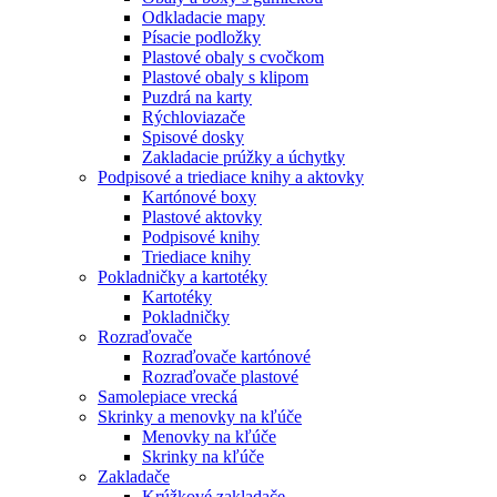
Odkladacie mapy
Písacie podložky
Plastové obaly s cvočkom
Plastové obaly s klipom
Puzdrá na karty
Rýchloviazače
Spisové dosky
Zakladacie prúžky a úchytky
Podpisové a triediace knihy a aktovky
Kartónové boxy
Plastové aktovky
Podpisové knihy
Triediace knihy
Pokladničky a kartotéky
Kartotéky
Pokladničky
Rozraďovače
Rozraďovače kartónové
Rozraďovače plastové
Samolepiace vrecká
Skrinky a menovky na kľúče
Menovky na kľúče
Skrinky na kľúče
Zakladače
Krúžkové zakladače