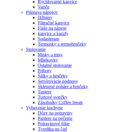
Rýchlovarné kanvice
Variče
Príprava nápojov
Džbány
Filtračné kanvice
Flaše na nápoje
kanvice a karafy
Sodastream
Termosky a termohrnčeky
Stolovanie
Misky a misy
Mliekovky
Ostatné stolovanie
Príbory
Šálky a hrnčeky
Servírovacie podnosy
Sklenené poháre a hrnčeky
Taniere
Tortové sviečky
Zásobníky Coffee break
Vybavenie kuchyne
Dózy na potraviny
Papiere na pečenie
Potravinové fólie
Tvorítka na ľad