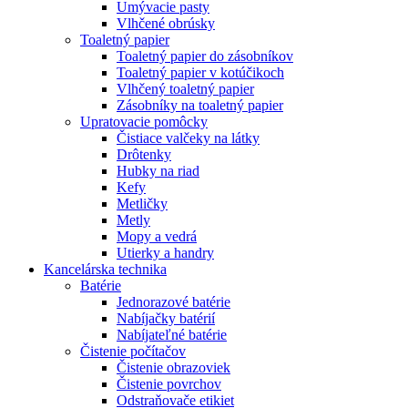
Umývacie pasty
Vlhčené obrúsky
Toaletný papier
Toaletný papier do zásobníkov
Toaletný papier v kotúčikoch
Vlhčený toaletný papier
Zásobníky na toaletný papier
Upratovacie pomôcky
Čistiace valčeky na látky
Drôtenky
Hubky na riad
Kefy
Metličky
Metly
Mopy a vedrá
Utierky a handry
Kancelárska technika
Batérie
Jednorazové batérie
Nabíjačky batérií
Nabíjateľné batérie
Čistenie počítačov
Čistenie obrazoviek
Čistenie povrchov
Odstraňovače etikiet