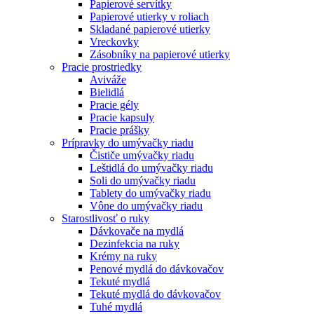
Papierové servítky
Papierové utierky v roliach
Skladané papierové utierky
Vreckovky
Zásobníky na papierové utierky
Pracie prostriedky
Aviváže
Bielidlá
Pracie gély
Pracie kapsuly
Pracie prášky
Prípravky do umývačky riadu
Čističe umývačky riadu
Leštidlá do umývačky riadu
Soli do umývačky riadu
Tablety do umývačky riadu
Vône do umývačky riadu
Starostlivosť o ruky
Dávkovače na mydlá
Dezinfekcia na ruky
Krémy na ruky
Penové mydlá do dávkovačov
Tekuté mydlá
Tekuté mydlá do dávkovačov
Tuhé mydlá