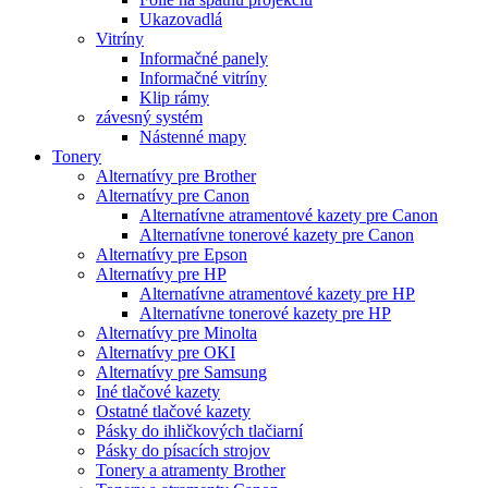
Ukazovadlá
Vitríny
Informačné panely
Informačné vitríny
Klip rámy
závesný systém
Nástenné mapy
Tonery
Alternatívy pre Brother
Alternatívy pre Canon
Alternatívne atramentové kazety pre Canon
Alternatívne tonerové kazety pre Canon
Alternatívy pre Epson
Alternatívy pre HP
Alternatívne atramentové kazety pre HP
Alternatívne tonerové kazety pre HP
Alternatívy pre Minolta
Alternatívy pre OKI
Alternatívy pre Samsung
Iné tlačové kazety
Ostatné tlačové kazety
Pásky do ihličkových tlačiarní
Pásky do písacích strojov
Tonery a atramenty Brother