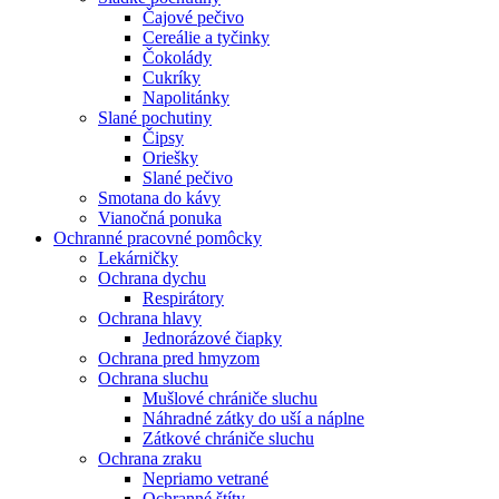
Čajové pečivo
Cereálie a tyčinky
Čokolády
Cukríky
Napolitánky
Slané pochutiny
Čipsy
Oriešky
Slané pečivo
Smotana do kávy
Vianočná ponuka
Ochranné pracovné pomôcky
Lekárničky
Ochrana dychu
Respirátory
Ochrana hlavy
Jednorázové čiapky
Ochrana pred hmyzom
Ochrana sluchu
Mušlové chrániče sluchu
Náhradné zátky do uší a náplne
Zátkové chrániče sluchu
Ochrana zraku
Nepriamo vetrané
Ochranné štíty