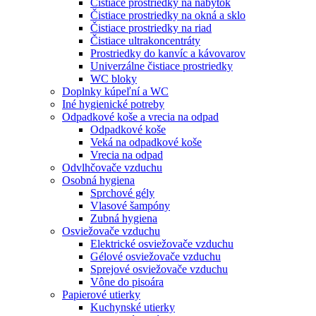
Čistiace prostriedky na nábytok
Čistiace prostriedky na okná a sklo
Čistiace prostriedky na riad
Čistiace ultrakoncentráty
Prostriedky do kanvíc a kávovarov
Univerzálne čistiace prostriedky
WC bloky
Doplnky kúpeľní a WC
Iné hygienické potreby
Odpadkové koše a vrecia na odpad
Odpadkové koše
Veká na odpadkové koše
Vrecia na odpad
Odvlhčovače vzduchu
Osobná hygiena
Sprchové gély
Vlasové šampóny
Zubná hygiena
Osviežovače vzduchu
Elektrické osviežovače vzduchu
Gélové osviežovače vzduchu
Sprejové osviežovače vzduchu
Vône do pisoára
Papierové utierky
Kuchynské utierky