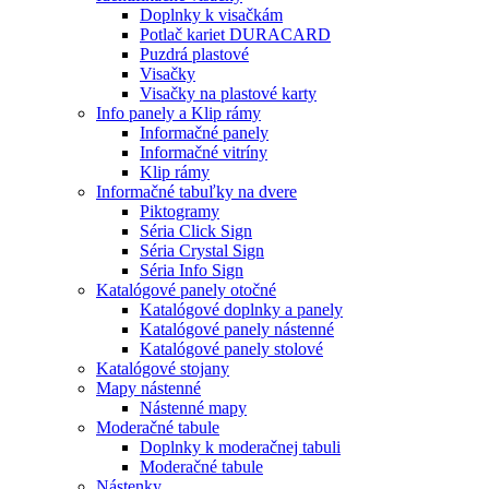
Doplnky k visačkám
Potlač kariet DURACARD
Puzdrá plastové
Visačky
Visačky na plastové karty
Info panely a Klip rámy
Informačné panely
Informačné vitríny
Klip rámy
Informačné tabuľky na dvere
Piktogramy
Séria Click Sign
Séria Crystal Sign
Séria Info Sign
Katalógové panely otočné
Katalógové doplnky a panely
Katalógové panely nástenné
Katalógové panely stolové
Katalógové stojany
Mapy nástenné
Nástenné mapy
Moderačné tabule
Doplnky k moderačnej tabuli
Moderačné tabule
Nástenky