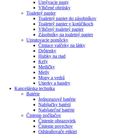
Umývacie pasty
Vlhčené obrúsky
Toaletný papier
Toaletný papier do zásobníkov
Toaletný papier v kotúčikoch
Vlhčený toaletný papier
Zásobníky na toaletný papier
Upratovacie pomôcky
Čistiace valčeky na látky
Drôtenky
Hubky na riad
Kefy
Metličky
Metly
Mopy a vedrá
Utierky a handry
Kancelárska technika
Batérie
Jednorazové batérie
Nabíjačky batérií
Nabíjateľné batérie
Čistenie počítačov
Čistenie obrazoviek
Čistenie povrchov
Odstraňovače etikiet