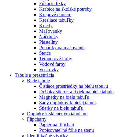
Fúkacie fixky
Krabice na školské potreby
Krepové papiere
Kresliace tabuľky
Kriedy
Maľovanky
Náčrtníky
Plastelíny
Poháriky na maľovanie
Štetce
Temperové farby
Vodové farby
Voskovky
Tabule a prezentácia
Biele tabule
Čistiace prostriedky na bielu tabuľu
Držiaky stierok a fixiek na biele tabule
Magnetky na bielu tabuľu
Sady doplnkov k bielej tabuli
Stierky na bielu tabuľu
Doplnky k skleneným tabuliam
Flipcharty
Papier na flipchart
Popisovateľné fólie na stenu
Identifikačné visačky