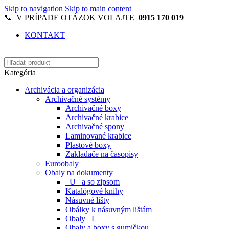
Skip to navigation
Skip to main content
📞 V PRÍPADE OTÁZOK VOLAJTE
0915 170 019
KONTAKT
Kategória
Archivácia a organizácia
Archivačné systémy
Archivačné boxy
Archivačné krabice
Archivačné spony
Laminované krabice
Plastové boxy
Zakladače na časopisy
Euroobaly
Obaly na dokumenty
_U_ a so zipsom
Katalógové knihy
Násuvné lišty
Obálky k násuvným lištám
Obaly _L_
Obaly a boxy s gumičkou