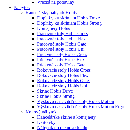
Vrecká na potraviny
Nábytok
Kancelársky nábytok Hobis
Doplnky ku skriniam Hobis Drive
Doplnky ku skriniam Hobis Strong
Kontajnery Hobis
Pracovné stoly Hobis Cross
Pracovné stoly Hobis Flex
Pracovné stoly Hobis Gate
Pracovné stoly Hobis Uni
Prídavné stoly Hobis Cross
Prídavné stoly Hobis Flex
Prídavné stoly Hobis Gate
Rokovacie stoly Hobis Cross
Rokovacie stoly Hobis Flex
Rokovacie stoly Hobis Gate
Rokovacie stoly Hobis Uni
Skrine Hobis Drive
Skrine Hobis Strong
Výškovo nastaviteľné stoly Hobis Motion
Výškovo nastaviteľné stoly Hobis Motion Ergo
Kovový nábytok
Kancelárske skrine a kontajnery
Kartotéky
Nábytok do dielne a skladu