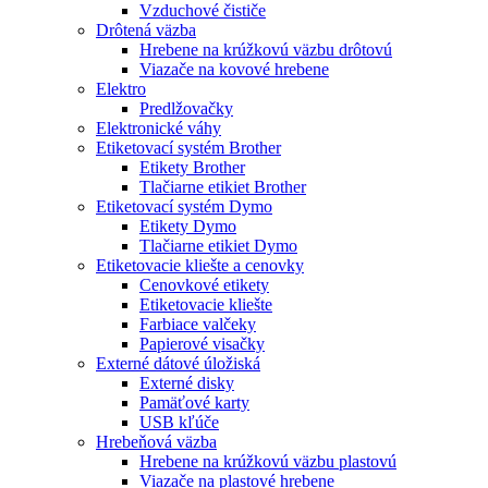
Vzduchové čističe
Drôtená väzba
Hrebene na krúžkovú väzbu drôtovú
Viazače na kovové hrebene
Elektro
Predlžovačky
Elektronické váhy
Etiketovací systém Brother
Etikety Brother
Tlačiarne etikiet Brother
Etiketovací systém Dymo
Etikety Dymo
Tlačiarne etikiet Dymo
Etiketovacie kliešte a cenovky
Cenovkové etikety
Etiketovacie kliešte
Farbiace valčeky
Papierové visačky
Externé dátové úložiská
Externé disky
Pamäťové karty
USB kľúče
Hrebeňová väzba
Hrebene na krúžkovú väzbu plastovú
Viazače na plastové hrebene