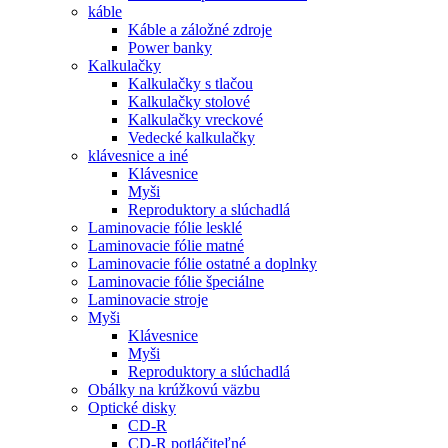
káble
Káble a záložné zdroje
Power banky
Kalkulačky
Kalkulačky s tlačou
Kalkulačky stolové
Kalkulačky vreckové
Vedecké kalkulačky
klávesnice a iné
Klávesnice
Myši
Reproduktory a slúchadlá
Laminovacie fólie lesklé
Laminovacie fólie matné
Laminovacie fólie ostatné a doplnky
Laminovacie fólie špeciálne
Laminovacie stroje
Myši
Klávesnice
Myši
Reproduktory a slúchadlá
Obálky na krúžkovú väzbu
Optické disky
CD-R
CD-R potláčiteľné