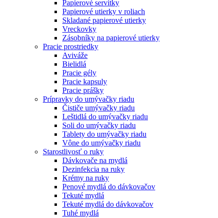
Papierové servítky
Papierové utierky v roliach
Skladané papierové utierky
Vreckovky
Zásobníky na papierové utierky
Pracie prostriedky
Aviváže
Bielidlá
Pracie gély
Pracie kapsuly
Pracie prášky
Prípravky do umývačky riadu
Čističe umývačky riadu
Leštidlá do umývačky riadu
Soli do umývačky riadu
Tablety do umývačky riadu
Vône do umývačky riadu
Starostlivosť o ruky
Dávkovače na mydlá
Dezinfekcia na ruky
Krémy na ruky
Penové mydlá do dávkovačov
Tekuté mydlá
Tekuté mydlá do dávkovačov
Tuhé mydlá