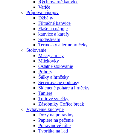
Rýchlovarné kanvice
Variče
Príprava nápojov
Džbány
Filtračné kanvice
Flaše na nápoje
kanvice a karafy
Sodastream
Termosky a termohrnčeky
Stolovanie
Misky a misy
Mliekovky
Ostatné stolovanie
Príbory
Šálky a hrnčeky
Servírovacie podnosy
Sklenené poháre a hrnčeky
Taniere
Tortové sviečky
Zásobníky Coffee break
Vybavenie kuchyne
Dózy na potraviny
Papiere na pečenie
Potravinové fólie
Tvorítka na ľad