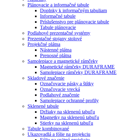
Plánovacie a informačné tabule
Doplnky k informačným tabuliam
Informačné tabule
Príslušenstvo pre plánovacie tabule
Tabule plánovacie
Podlahové prezentačné systémy
Prezentačné stojany stolové
Projekčné plátna
Nástenné plátna
Prenosné plátna
Samolepiace a magnetické rámčeky
Magnetické rámčeky DURAFRAME
Samolepiace rámčeky DURAFRAME
Skladové značenie
Označovacie pásky a štítky
Označovacie vrecká
Podlahové značenie
Samolepiace ochranné profily
Sklenené tabule
Držiaky na sklenenú tabuľu
Magnetky na sklenenú tabuľu
Stierky na sklenenú tabuľu
Tabule kombinované
Ukazovadlá a fólie na projekciu
Fólie na spätnú projekciu