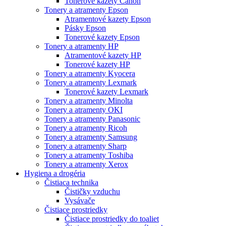
Tonerové kazety Canon
Tonery a atramenty Epson
Atramentové kazety Epson
Pásky Epson
Tonerové kazety Epson
Tonery a atramenty HP
Atramentové kazety HP
Tonerové kazety HP
Tonery a atramenty Kyocera
Tonery a atramenty Lexmark
Tonerové kazety Lexmark
Tonery a atramenty Minolta
Tonery a atramenty OKI
Tonery a atramenty Panasonic
Tonery a atramenty Ricoh
Tonery a atramenty Samsung
Tonery a atramenty Sharp
Tonery a atramenty Toshiba
Tonery a atramenty Xerox
Hygiena a drogéria
Čistiaca technika
Čističky vzduchu
Vysávače
Čistiace prostriedky
Čistiace prostriedky do toaliet