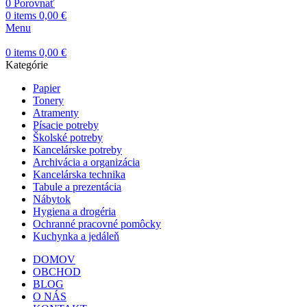
0
Porovnať
0
items
0,00
€
Menu
0
items
0,00
€
Kategórie
Papier
Tonery
Atramenty
Písacie potreby
Školské potreby
Kancelárske potreby
Archivácia a organizácia
Kancelárska technika
Tabule a prezentácia
Nábytok
Hygiena a drogéria
Ochranné pracovné pomôcky
Kuchynka a jedáleň
DOMOV
OBCHOD
BLOG
O NÁS