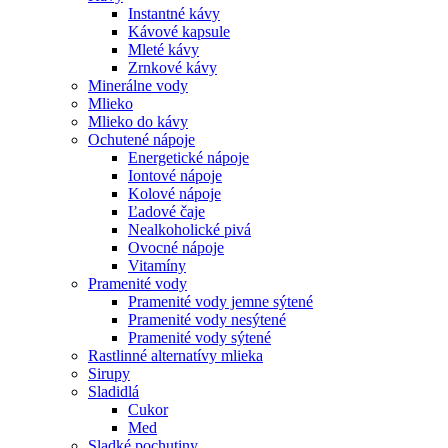
Instantné kávy
Kávové kapsule
Mleté kávy
Zrnkové kávy
Minerálne vody
Mlieko
Mlieko do kávy
Ochutené nápoje
Energetické nápoje
Iontové nápoje
Kolové nápoje
Ľadové čaje
Nealkoholické pivá
Ovocné nápoje
Vitamíny
Pramenité vody
Pramenité vody jemne sýtené
Pramenité vody nesýtené
Pramenité vody sýtené
Rastlinné alternatívy mlieka
Sirupy
Sladidlá
Cukor
Med
Sladké pochutiny