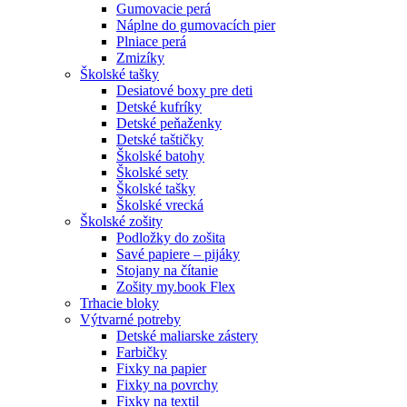
Gumovacie perá
Náplne do gumovacích pier
Plniace perá
Zmizíky
Školské tašky
Desiatové boxy pre deti
Detské kufríky
Detské peňaženky
Detské taštičky
Školské batohy
Školské sety
Školské tašky
Školské vrecká
Školské zošity
Podložky do zošita
Savé papiere – pijáky
Stojany na čítanie
Zošity my.book Flex
Trhacie bloky
Výtvarné potreby
Detské maliarske zástery
Farbičky
Fixky na papier
Fixky na povrchy
Fixky na textil