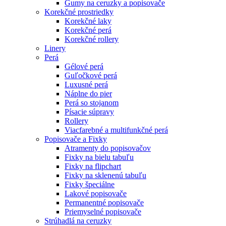
Gumy na ceruzky a popisovače
Korekčné prostriedky
Korekčné laky
Korekčné perá
Korekčné rollery
Linery
Perá
Gélové perá
Guľočkové perá
Luxusné perá
Náplne do pier
Perá so stojanom
Písacie súpravy
Rollery
Viacfarebné a multifunkčné perá
Popisovače a Fixky
Atramenty do popisovačov
Fixky na bielu tabuľu
Fixky na flipchart
Fixky na sklenenú tabuľu
Fixky špeciálne
Lakové popisovače
Permanentné popisovače
Priemyselné popisovače
Strúhadlá na ceruzky