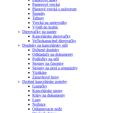
Papierové vrecká
Plastové vrecká s uzáverom
Špagáty
Tubusy
Vrecká na sprievodky
Výplň do krabíc
Dierovačky na papier
Kancelárske dierovačky
Veľkokapacitné dierovačky
Doplnky na kancelársky stôl
Drôtené doplnky
Odkladače na dokumenty
Podložky na stôl
Stojany na časopisy
Stojany na perá a organizéry
Vizitkáre
Zásuvkové boxy
Drobné kancelárske potreby
Gumičky
Kancelárske spony
Klipy na dokumenty
Lupy
Nožnice
Odlamovacie nože