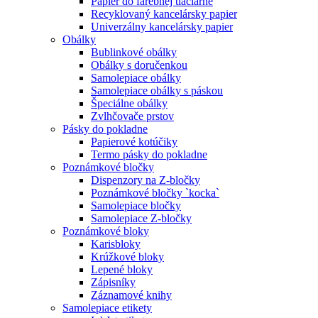
Papier do farebnej tlačiarne
Recyklovaný kancelársky papier
Univerzálny kancelársky papier
Obálky
Bublinkové obálky
Obálky s doručenkou
Samolepiace obálky
Samolepiace obálky s páskou
Špeciálne obálky
Zvlhčovače prstov
Pásky do pokladne
Papierové kotúčiky
Termo pásky do pokladne
Poznámkové bločky
Dispenzory na Z-bločky
Poznámkové bločky `kocka`
Samolepiace bločky
Samolepiace Z-bločky
Poznámkové bloky
Karisbloky
Krúžkové bloky
Lepené bloky
Zápisníky
Záznamové knihy
Samolepiace etikety