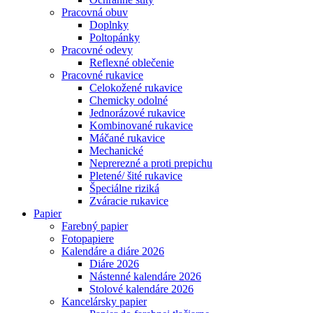
Pracovná obuv
Doplnky
Poltopánky
Pracovné odevy
Reflexné oblečenie
Pracovné rukavice
Celokožené rukavice
Chemicky odolné
Jednorázové rukavice
Kombinované rukavice
Máčané rukavice
Mechanické
Neprerezné a proti prepichu
Pletené/ šité rukavice
Špeciálne riziká
Zváracie rukavice
Papier
Farebný papier
Fotopapiere
Kalendáre a diáre 2026
Diáre 2026
Nástenné kalendáre 2026
Stolové kalendáre 2026
Kancelársky papier