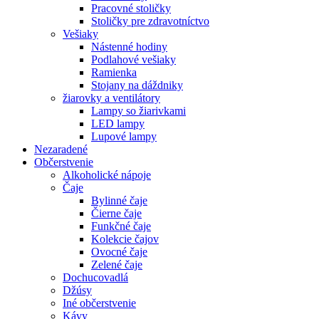
Pracovné stoličky
Stoličky pre zdravotníctvo
Vešiaky
Nástenné hodiny
Podlahové vešiaky
Ramienka
Stojany na dáždniky
žiarovky a ventilátory
Lampy so žiarivkami
LED lampy
Lupové lampy
Nezaradené
Občerstvenie
Alkoholické nápoje
Čaje
Bylinné čaje
Čierne čaje
Funkčné čaje
Kolekcie čajov
Ovocné čaje
Zelené čaje
Dochucovadlá
Džúsy
Iné občerstvenie
Kávy