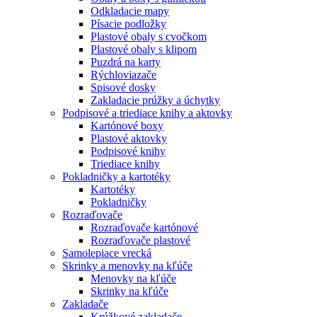
Odkladacie mapy
Písacie podložky
Plastové obaly s cvočkom
Plastové obaly s klipom
Puzdrá na karty
Rýchloviazače
Spisové dosky
Zakladacie prúžky a úchytky
Podpisové a triediace knihy a aktovky
Kartónové boxy
Plastové aktovky
Podpisové knihy
Triediace knihy
Pokladničky a kartotéky
Kartotéky
Pokladničky
Rozraďovače
Rozraďovače kartónové
Rozraďovače plastové
Samolepiace vrecká
Skrinky a menovky na kľúče
Menovky na kľúče
Skrinky na kľúče
Zakladače
Krúžkové zakladače