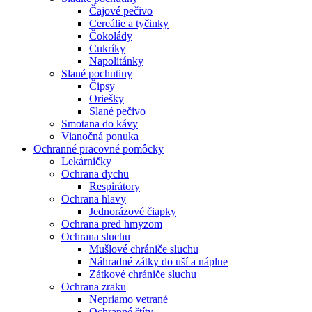
Čajové pečivo
Cereálie a tyčinky
Čokolády
Cukríky
Napolitánky
Slané pochutiny
Čipsy
Oriešky
Slané pečivo
Smotana do kávy
Vianočná ponuka
Ochranné pracovné pomôcky
Lekárničky
Ochrana dychu
Respirátory
Ochrana hlavy
Jednorázové čiapky
Ochrana pred hmyzom
Ochrana sluchu
Mušlové chrániče sluchu
Náhradné zátky do uší a náplne
Zátkové chrániče sluchu
Ochrana zraku
Nepriamo vetrané
Ochranné štíty