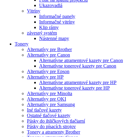
Ukazovadlá
Vitríny
Informačné panely
Informačné vitríny
Klip rámy
závesný systém
Nástenné mapy
Tonery
Alternatívy pre Brother
Alternatívy pre Canon
Alternatívne atramentové kazety pre Canon
Alternatívne tonerové kazety pre Canon
Alternatívy pre Epson
Alternatívy pre HP
Alternatívne atramentové kazety pre HP
Alternatívne tonerové kazety pre HP
Alternatívy pre Minolta
Alternatívy pre OKI
Alternatívy pre Samsung
Iné tlačové kazety
Ostatné tlačové kazety
Pásky do ihličkových tlačiarní
Pásky do písacích strojov
Tonery a atramenty Brother