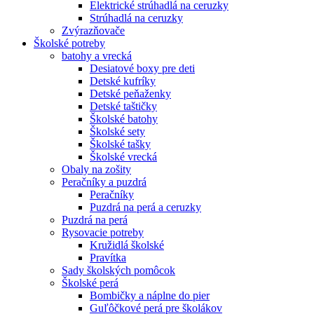
Elektrické strúhadlá na ceruzky
Strúhadlá na ceruzky
Zvýrazňovače
Školské potreby
batohy a vrecká
Desiatové boxy pre deti
Detské kufríky
Detské peňaženky
Detské taštičky
Školské batohy
Školské sety
Školské tašky
Školské vrecká
Obaly na zošity
Peračníky a puzdrá
Peračníky
Puzdrá na perá a ceruzky
Puzdrá na perá
Rysovacie potreby
Kružidlá školské
Pravítka
Sady školských pomôcok
Školské perá
Bombičky a náplne do pier
Guľôčkové perá pre školákov