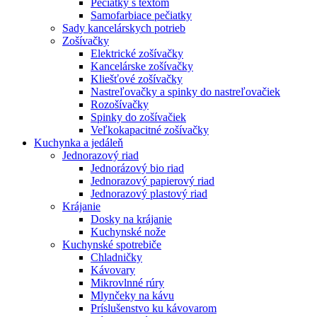
Pečiatky s textom
Samofarbiace pečiatky
Sady kancelárskych potrieb
Zošívačky
Elektrické zošívačky
Kancelárske zošívačky
Kliešťové zošívačky
Nastreľovačky a spinky do nastreľovačiek
Rozošívačky
Spinky do zošívačiek
Veľkokapacitné zošívačky
Kuchynka a jedáleň
Jednorazový riad
Jednorázový bio riad
Jednorazový papierový riad
Jednorazový plastový riad
Krájanie
Dosky na krájanie
Kuchynské nože
Kuchynské spotrebiče
Chladničky
Kávovary
Mikrovlnné rúry
Mlynčeky na kávu
Príslušenstvo ku kávovarom