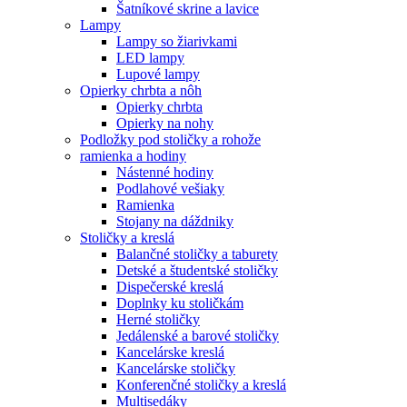
Šatníkové skrine a lavice
Lampy
Lampy so žiarivkami
LED lampy
Lupové lampy
Opierky chrbta a nôh
Opierky chrbta
Opierky na nohy
Podložky pod stoličky a rohože
ramienka a hodiny
Nástenné hodiny
Podlahové vešiaky
Ramienka
Stojany na dáždniky
Stoličky a kreslá
Balančné stoličky a taburety
Detské a študentské stoličky
Dispečerské kreslá
Doplnky ku stoličkám
Herné stoličky
Jedálenské a barové stoličky
Kancelárske kreslá
Kancelárske stoličky
Konferenčné stoličky a kreslá
Multisedáky