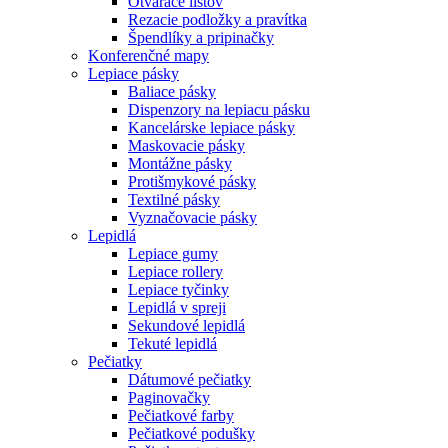
Otvárače listov
Rezacie podložky a pravítka
Špendlíky a pripinačky
Konferenčné mapy
Lepiace pásky
Baliace pásky
Dispenzory na lepiacu pásku
Kancelárske lepiace pásky
Maskovacie pásky
Montážne pásky
Protišmykové pásky
Textilné pásky
Vyznačovacie pásky
Lepidlá
Lepiace gumy
Lepiace rollery
Lepiace tyčinky
Lepidlá v spreji
Sekundové lepidlá
Tekuté lepidlá
Pečiatky
Dátumové pečiatky
Paginovačky
Pečiatkové farby
Pečiatkové podušky