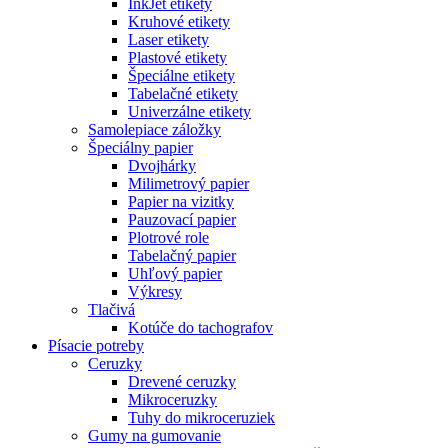
InkJet etikety
Kruhové etikety
Laser etikety
Plastové etikety
Špeciálne etikety
Tabelačné etikety
Univerzálne etikety
Samolepiace záložky
Špeciálny papier
Dvojhárky
Milimetrový papier
Papier na vizitky
Pauzovací papier
Plotrové role
Tabelačný papier
Uhľový papier
Výkresy
Tlačivá
Kotúče do tachografov
Písacie potreby
Ceruzky
Drevené ceruzky
Mikroceruzky
Tuhy do mikroceruziek
Gumy na gumovanie