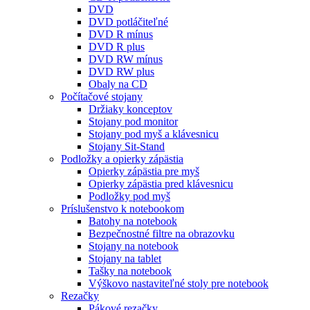
DVD
DVD potláčiteľné
DVD R mínus
DVD R plus
DVD RW mínus
DVD RW plus
Obaly na CD
Počítačové stojany
Držiaky konceptov
Stojany pod monitor
Stojany pod myš a klávesnicu
Stojany Sit-Stand
Podložky a opierky zápästia
Opierky zápästia pre myš
Opierky zápästia pred klávesnicu
Podložky pod myš
Príslušenstvo k notebookom
Batohy na notebook
Bezpečnostné filtre na obrazovku
Stojany na notebook
Stojany na tablet
Tašky na notebook
Výškovo nastaviteľné stoly pre notebook
Rezačky
Pákové rezačky