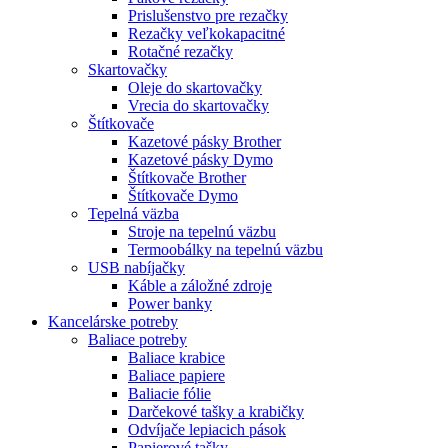
Prislušenstvo pre rezačky
Rezačky veľkokapacitné
Rotačné rezačky
Skartovačky
Oleje do skartovačky
Vrecia do skartovačky
Štítkovače
Kazetové pásky Brother
Kazetové pásky Dymo
Štítkovače Brother
Štítkovače Dymo
Tepelná väzba
Stroje na tepelnú väzbu
Termoobálky na tepelnú väzbu
USB nabíjačky
Káble a záložné zdroje
Power banky
Kancelárske potreby
Baliace potreby
Baliace krabice
Baliace papiere
Baliacie fólie
Darčekové tašky a krabičky
Odvíjače lepiacich pások
Papierové tašky