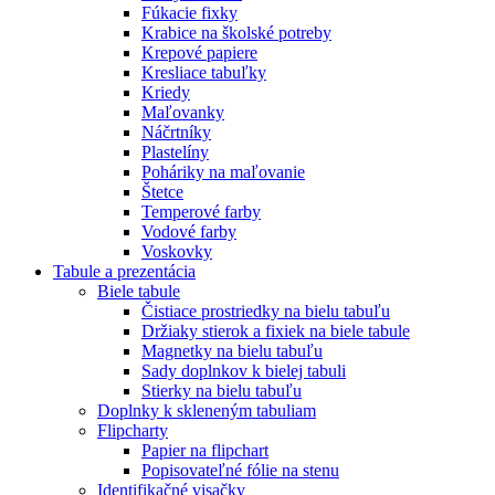
Fúkacie fixky
Krabice na školské potreby
Krepové papiere
Kresliace tabuľky
Kriedy
Maľovanky
Náčrtníky
Plastelíny
Poháriky na maľovanie
Štetce
Temperové farby
Vodové farby
Voskovky
Tabule a prezentácia
Biele tabule
Čistiace prostriedky na bielu tabuľu
Držiaky stierok a fixiek na biele tabule
Magnetky na bielu tabuľu
Sady doplnkov k bielej tabuli
Stierky na bielu tabuľu
Doplnky k skleneným tabuliam
Flipcharty
Papier na flipchart
Popisovateľné fólie na stenu
Identifikačné visačky