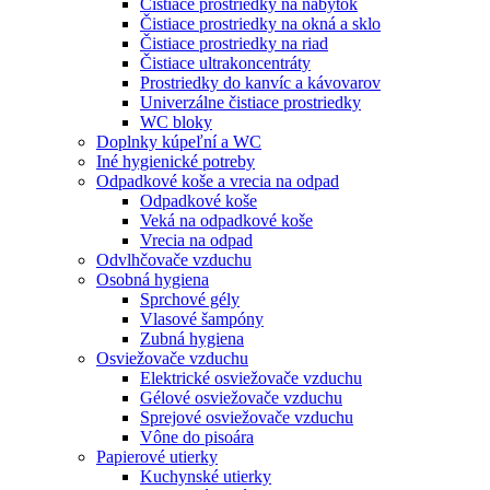
Čistiace prostriedky na nábytok
Čistiace prostriedky na okná a sklo
Čistiace prostriedky na riad
Čistiace ultrakoncentráty
Prostriedky do kanvíc a kávovarov
Univerzálne čistiace prostriedky
WC bloky
Doplnky kúpeľní a WC
Iné hygienické potreby
Odpadkové koše a vrecia na odpad
Odpadkové koše
Veká na odpadkové koše
Vrecia na odpad
Odvlhčovače vzduchu
Osobná hygiena
Sprchové gély
Vlasové šampóny
Zubná hygiena
Osviežovače vzduchu
Elektrické osviežovače vzduchu
Gélové osviežovače vzduchu
Sprejové osviežovače vzduchu
Vône do pisoára
Papierové utierky
Kuchynské utierky