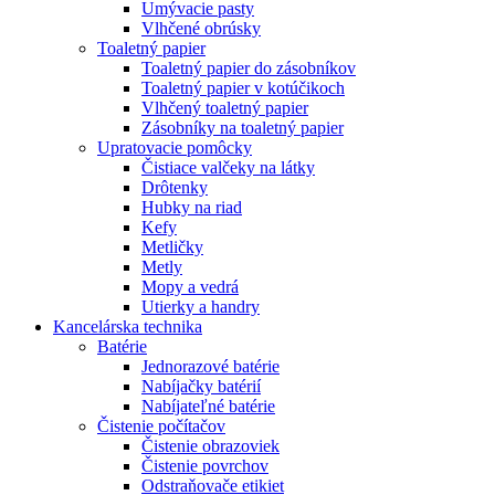
Umývacie pasty
Vlhčené obrúsky
Toaletný papier
Toaletný papier do zásobníkov
Toaletný papier v kotúčikoch
Vlhčený toaletný papier
Zásobníky na toaletný papier
Upratovacie pomôcky
Čistiace valčeky na látky
Drôtenky
Hubky na riad
Kefy
Metličky
Metly
Mopy a vedrá
Utierky a handry
Kancelárska technika
Batérie
Jednorazové batérie
Nabíjačky batérií
Nabíjateľné batérie
Čistenie počítačov
Čistenie obrazoviek
Čistenie povrchov
Odstraňovače etikiet