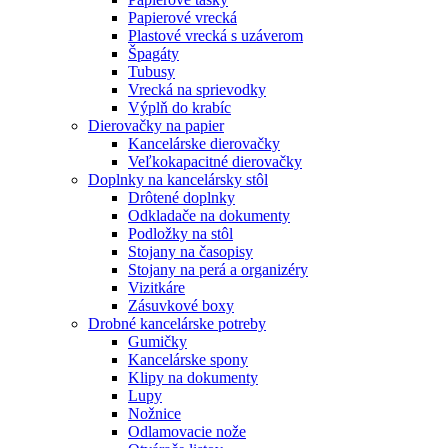
Papierové vrecká
Plastové vrecká s uzáverom
Špagáty
Tubusy
Vrecká na sprievodky
Výplň do krabíc
Dierovačky na papier
Kancelárske dierovačky
Veľkokapacitné dierovačky
Doplnky na kancelársky stôl
Drôtené doplnky
Odkladače na dokumenty
Podložky na stôl
Stojany na časopisy
Stojany na perá a organizéry
Vizitkáre
Zásuvkové boxy
Drobné kancelárske potreby
Gumičky
Kancelárske spony
Klipy na dokumenty
Lupy
Nožnice
Odlamovacie nože