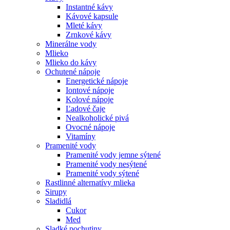
Instantné kávy
Kávové kapsule
Mleté kávy
Zrnkové kávy
Minerálne vody
Mlieko
Mlieko do kávy
Ochutené nápoje
Energetické nápoje
Iontové nápoje
Kolové nápoje
Ľadové čaje
Nealkoholické pivá
Ovocné nápoje
Vitamíny
Pramenité vody
Pramenité vody jemne sýtené
Pramenité vody nesýtené
Pramenité vody sýtené
Rastlinné alternatívy mlieka
Sirupy
Sladidlá
Cukor
Med
Sladké pochutiny