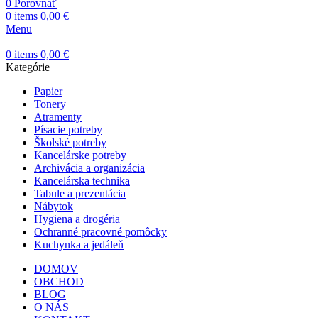
0
Porovnať
0
items
0,00
€
Menu
0
items
0,00
€
Kategórie
Papier
Tonery
Atramenty
Písacie potreby
Školské potreby
Kancelárske potreby
Archivácia a organizácia
Kancelárska technika
Tabule a prezentácia
Nábytok
Hygiena a drogéria
Ochranné pracovné pomôcky
Kuchynka a jedáleň
DOMOV
OBCHOD
BLOG
O NÁS