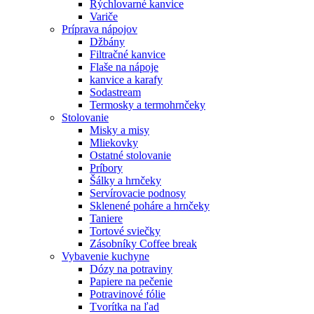
Rýchlovarné kanvice
Variče
Príprava nápojov
Džbány
Filtračné kanvice
Flaše na nápoje
kanvice a karafy
Sodastream
Termosky a termohrnčeky
Stolovanie
Misky a misy
Mliekovky
Ostatné stolovanie
Príbory
Šálky a hrnčeky
Servírovacie podnosy
Sklenené poháre a hrnčeky
Taniere
Tortové sviečky
Zásobníky Coffee break
Vybavenie kuchyne
Dózy na potraviny
Papiere na pečenie
Potravinové fólie
Tvorítka na ľad