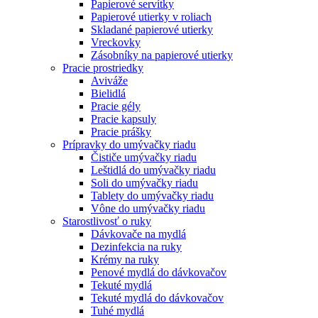
Papierové servítky
Papierové utierky v roliach
Skladané papierové utierky
Vreckovky
Zásobníky na papierové utierky
Pracie prostriedky
Aviváže
Bielidlá
Pracie gély
Pracie kapsuly
Pracie prášky
Prípravky do umývačky riadu
Čističe umývačky riadu
Leštidlá do umývačky riadu
Soli do umývačky riadu
Tablety do umývačky riadu
Vône do umývačky riadu
Starostlivosť o ruky
Dávkovače na mydlá
Dezinfekcia na ruky
Krémy na ruky
Penové mydlá do dávkovačov
Tekuté mydlá
Tekuté mydlá do dávkovačov
Tuhé mydlá