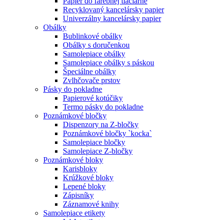
Papier do farebnej tlačiarne
Recyklovaný kancelársky papier
Univerzálny kancelársky papier
Obálky
Bublinkové obálky
Obálky s doručenkou
Samolepiace obálky
Samolepiace obálky s páskou
Špeciálne obálky
Zvlhčovače prstov
Pásky do pokladne
Papierové kotúčiky
Termo pásky do pokladne
Poznámkové bločky
Dispenzory na Z-bločky
Poznámkové bločky `kocka`
Samolepiace bločky
Samolepiace Z-bločky
Poznámkové bloky
Karisbloky
Krúžkové bloky
Lepené bloky
Zápisníky
Záznamové knihy
Samolepiace etikety