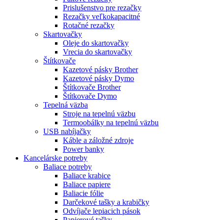
Prislušenstvo pre rezačky
Rezačky veľkokapacitné
Rotačné rezačky
Skartovačky
Oleje do skartovačky
Vrecia do skartovačky
Štítkovače
Kazetové pásky Brother
Kazetové pásky Dymo
Štítkovače Brother
Štítkovače Dymo
Tepelná väzba
Stroje na tepelnú väzbu
Termoobálky na tepelnú väzbu
USB nabíjačky
Káble a záložné zdroje
Power banky
Kancelárske potreby
Baliace potreby
Baliace krabice
Baliace papiere
Baliacie fólie
Darčekové tašky a krabičky
Odvíjače lepiacich pások
Papierové tašky