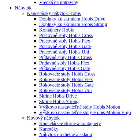
Vrecká na potraviny
Nábytok
Kancelársky nábytok Hobis
Doplnky ku skriniam Hobis Drive
Doplnky ku skriniam Hobis Strong
Kontajnery Hobis
Pracovné stoly Hobis Cross
Pracovné stoly Hobis Flex
Pracovné stoly Hobis Gate
Pracovné stoly Hobis Uni
Prídavné stoly Hobis Cross
Prídavné stoly Hobis Flex
Prídavné stoly Hobis Gate
Rokovacie stoly Hobis Cross
Rokovacie stoly Hobis Flex
Rokovacie stoly Hobis Gate
Rokovacie stoly Hobis Uni
Skrine Hobis Drive
Skrine Hobis Strong
Výškovo nastaviteľné stoly Hobis Motion
Výškovo nastaviteľné stoly Hobis Motion Ergo
Kovový nábytok
Kancelárske skrine a kontajnery
Kartotéky
Nábytok do dielne a skladu