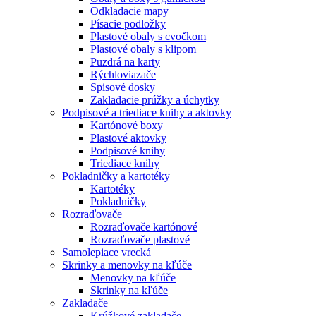
Odkladacie mapy
Písacie podložky
Plastové obaly s cvočkom
Plastové obaly s klipom
Puzdrá na karty
Rýchloviazače
Spisové dosky
Zakladacie prúžky a úchytky
Podpisové a triediace knihy a aktovky
Kartónové boxy
Plastové aktovky
Podpisové knihy
Triediace knihy
Pokladničky a kartotéky
Kartotéky
Pokladničky
Rozraďovače
Rozraďovače kartónové
Rozraďovače plastové
Samolepiace vrecká
Skrinky a menovky na kľúče
Menovky na kľúče
Skrinky na kľúče
Zakladače
Krúžkové zakladače