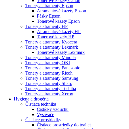
Tonerové kazety Canon
Tonery a atramenty Epson
Atramentové kazety Epson
Pásky Epson
Tonerové kazety Epson
Tonery a atramenty HP
Atramentové kazety HP
Tonerové kazety HP
Tonery a atramenty Kyocera
Tonery a atramenty Lexmark
Tonerové kazety Lexmark
Tonery a atramenty Minolta
Tonery a atramenty OKI
Tonery a atramenty Panasonic
Tonery a atramenty Ricoh
Tonery a atramenty Samsung
Tonery a atramenty Sharp
Tonery a atramenty Toshiba
Tonery a atramenty Xerox
Hygiena a drogéria
Čistiaca technika
Čističky vzduchu
Vysávače
Čistiace prostriedky
Čistiace prostriedky do toaliet