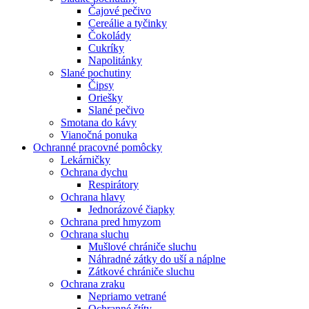
Čajové pečivo
Cereálie a tyčinky
Čokolády
Cukríky
Napolitánky
Slané pochutiny
Čipsy
Oriešky
Slané pečivo
Smotana do kávy
Vianočná ponuka
Ochranné pracovné pomôcky
Lekárničky
Ochrana dychu
Respirátory
Ochrana hlavy
Jednorázové čiapky
Ochrana pred hmyzom
Ochrana sluchu
Mušlové chrániče sluchu
Náhradné zátky do uší a náplne
Zátkové chrániče sluchu
Ochrana zraku
Nepriamo vetrané
Ochranné štíty