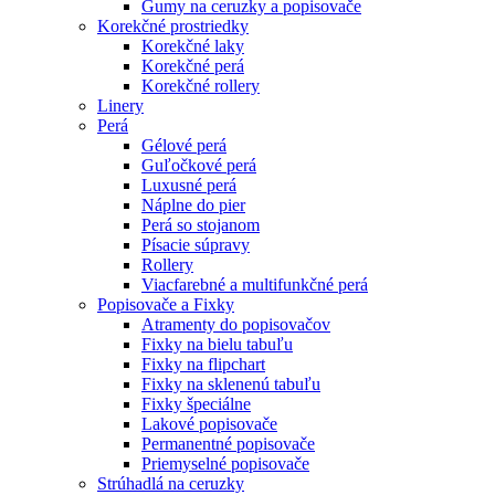
Gumy na ceruzky a popisovače
Korekčné prostriedky
Korekčné laky
Korekčné perá
Korekčné rollery
Linery
Perá
Gélové perá
Guľočkové perá
Luxusné perá
Náplne do pier
Perá so stojanom
Písacie súpravy
Rollery
Viacfarebné a multifunkčné perá
Popisovače a Fixky
Atramenty do popisovačov
Fixky na bielu tabuľu
Fixky na flipchart
Fixky na sklenenú tabuľu
Fixky špeciálne
Lakové popisovače
Permanentné popisovače
Priemyselné popisovače
Strúhadlá na ceruzky