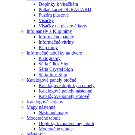
Doplnky k visačkám
Potlač kariet DURACARD
Puzdrá plastové
Visačky
Visačky na plastové karty
Info panely a Klip rámy
Informačné panely
Informačné vitríny
Klip rámy
Informačné tabuľky na dvere
Piktogramy
Séria Click Sign
Séria Crystal Sign
Séria Info Sign
Katalógové panely otočné
Katalógové doplnky a panely
Katalógové panely nástenné
Katalógové panely stolové
Katalógové stojany
Mapy nástenné
Nástenné mapy
Moderačné tabule
Doplnky k moderačnej tabuli
Moderačné tabule
Nástenky