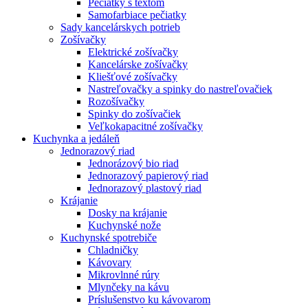
Pečiatky s textom
Samofarbiace pečiatky
Sady kancelárskych potrieb
Zošívačky
Elektrické zošívačky
Kancelárske zošívačky
Kliešťové zošívačky
Nastreľovačky a spinky do nastreľovačiek
Rozošívačky
Spinky do zošívačiek
Veľkokapacitné zošívačky
Kuchynka a jedáleň
Jednorazový riad
Jednorázový bio riad
Jednorazový papierový riad
Jednorazový plastový riad
Krájanie
Dosky na krájanie
Kuchynské nože
Kuchynské spotrebiče
Chladničky
Kávovary
Mikrovlnné rúry
Mlynčeky na kávu
Príslušenstvo ku kávovarom