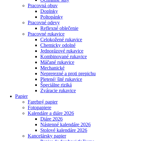
Pracovná obuv
Doplnky
Poltopánky
Pracovné odevy
Reflexné oblečenie
Pracovné rukavice
Celokožené rukavice
Chemicky odolné
Jednorázové rukavice
Kombinované rukavice
Máčané rukavice
Mechanické
Neprerezné a proti prepichu
Pletené/ šité rukavice
Špeciálne riziká
Zváracie rukavice
Papier
Farebný papier
Fotopapiere
Kalendáre a diáre 2026
Diáre 2026
Nástenné kalendáre 2026
Stolové kalendáre 2026
Kancelársky papier