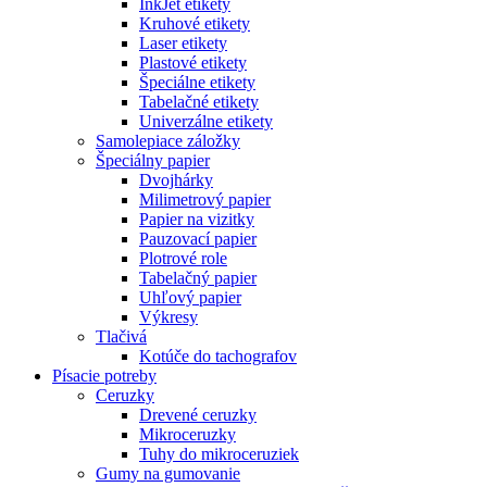
InkJet etikety
Kruhové etikety
Laser etikety
Plastové etikety
Špeciálne etikety
Tabelačné etikety
Univerzálne etikety
Samolepiace záložky
Špeciálny papier
Dvojhárky
Milimetrový papier
Papier na vizitky
Pauzovací papier
Plotrové role
Tabelačný papier
Uhľový papier
Výkresy
Tlačivá
Kotúče do tachografov
Písacie potreby
Ceruzky
Drevené ceruzky
Mikroceruzky
Tuhy do mikroceruziek
Gumy na gumovanie