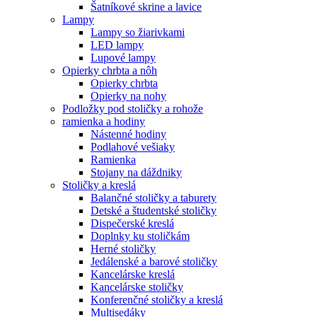
Šatníkové skrine a lavice
Lampy
Lampy so žiarivkami
LED lampy
Lupové lampy
Opierky chrbta a nôh
Opierky chrbta
Opierky na nohy
Podložky pod stoličky a rohože
ramienka a hodiny
Nástenné hodiny
Podlahové vešiaky
Ramienka
Stojany na dáždniky
Stoličky a kreslá
Balančné stoličky a taburety
Detské a študentské stoličky
Dispečerské kreslá
Doplnky ku stoličkám
Herné stoličky
Jedálenské a barové stoličky
Kancelárske kreslá
Kancelárske stoličky
Konferenčné stoličky a kreslá
Multisedáky