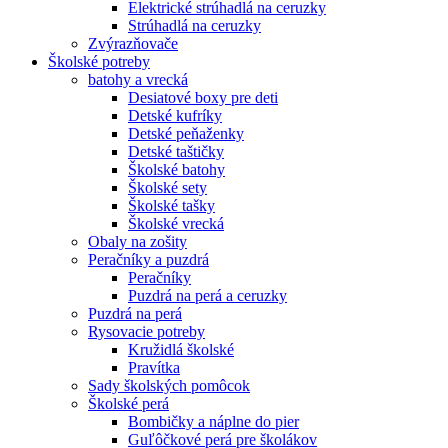
Elektrické strúhadlá na ceruzky
Strúhadlá na ceruzky
Zvýrazňovače
Školské potreby
batohy a vrecká
Desiatové boxy pre deti
Detské kufríky
Detské peňaženky
Detské taštičky
Školské batohy
Školské sety
Školské tašky
Školské vrecká
Obaly na zošity
Peračníky a puzdrá
Peračníky
Puzdrá na perá a ceruzky
Puzdrá na perá
Rysovacie potreby
Kružidlá školské
Pravítka
Sady školských pomôcok
Školské perá
Bombičky a náplne do pier
Guľôčkové perá pre školákov