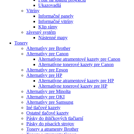
Ukazovadlá
Vitríny
Informačné panely
Informačné vitríny
Klip rámy
závesný systém
Nástenné mapy
Tonery
Alternatívy pre Brother
Alternatívy pre Canon
Alternatívne atramentové kazety pre Canon
Alternatívne tonerové kazety pre Canon
Alternatívy pre Epson
Alternatívy pre HP
Alternatívne atramentové kazety pre HP
Alternatívne tonerové kazety pre HP
Alternatívy pre Minolta
Alternatívy pre OKI
Alternatívy pre Samsung
Iné tlačové kazety
Ostatné tlačové kazety
Pásky do ihličkových tlačiarní
Pásky do písacích strojov
Tonery a atramenty Brother