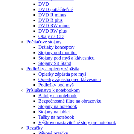
DVD
DVD potláčiteľné
DVD R mínus
DVD R plus
DVD RW mínus
DVD RW plus
Obaly na CD
Počítačové stojany
Držiaky konceptov
Stojany pod monitor
Stojany pod myš a klávesnicu
Stojany Sit-Stand
Podložky a opierky zápästia
Opierky zápästia pre myš
Opierky zápästia pred klávesnicu
Podložky pod myš
Príslušenstvo k notebookom
Batohy na notebook
Bezpečnostné filtre na obrazovku
Stojany na notebook
Stojany na tablet
Tašky na notebook
Výškovo nastaviteľné stoly pre notebook
Rezačky
Pákové rezačky