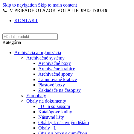
Skip to navigation
Skip to main content
📞 V PRÍPADE OTÁZOK VOLAJTE
0915 170 019
KONTAKT
Kategória
Archivácia a organizácia
Archivačné systémy
Archivačné boxy
Archivačné krabice
Archivačné spony
Laminované krabice
Plastové boxy
Zakladače na časopisy
Euroobaly
Obaly na dokumenty
_U_ a so zipsom
Katalógové knihy
Násuvné lišty
Obálky k násuvným lištám
Obaly _L_
Obaly a boxy s gumičkou