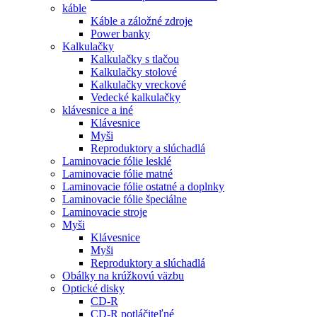
káble
Káble a záložné zdroje
Power banky
Kalkulačky
Kalkulačky s tlačou
Kalkulačky stolové
Kalkulačky vreckové
Vedecké kalkulačky
klávesnice a iné
Klávesnice
Myši
Reproduktory a slúchadlá
Laminovacie fólie lesklé
Laminovacie fólie matné
Laminovacie fólie ostatné a doplnky
Laminovacie fólie špeciálne
Laminovacie stroje
Myši
Klávesnice
Myši
Reproduktory a slúchadlá
Obálky na krúžkovú väzbu
Optické disky
CD-R
CD-R potláčiteľné