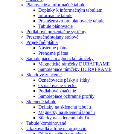
Plánovacie a informačné tabule
Doplnky k informačným tabuliam
Informačné tabule
Príslušenstvo pre plánovacie tabule
Tabule plánovacie
Podlahové prezentačné systémy
Prezentačné stojany stolové
Projekčné plátna
Nástenné plátna
Prenosné plátna
Samolepiace a magnetické rámčeky
Magnetické rámčeky DURAFRAME
Samolepiace rámčeky DURAFRAME
Skladové značenie
Označovacie pásky a štítky
Označovacie vrecká
Podlahové značenie
Samolepiace ochranné profily
Sklenené tabule
Držiaky na sklenenú tabuľu
Magnetky na sklenenú tabuľu
Stierky na sklenenú tabuľu
Tabule kombinované
Ukazovadlá a fólie na projekciu
Fólie na spätnú projekciu