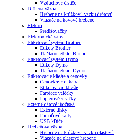
Vzduchové čističe
Drôtená väzba
Hrebene na krúžkovú väzbu drôtovú
Viazače na kovové hrebene
Elektro
Predlžovačky
Elektronické váhy
Etiketovací systém Brother
Etikety Brother
Tlačiarne etikiet Brother
Etiketovací systém Dymo
Etikety Dymo
Tlačiarne etikiet Dymo
Etiketovacie kliešte a cenovky
Cenovkové etikety
Etiketovacie kliešte
Farbiace valčeky
Papierové visačky
Externé dátové úložiská
Externé disky
Pamäťové karty
USB kľúče
Hrebeňová väzba
Hrebene na krúžkovú väzbu plastovú
Viazače na plastové hrebene