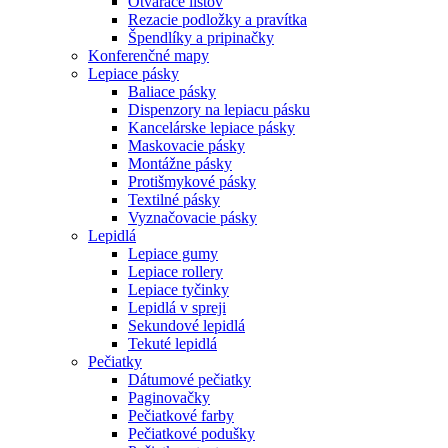
Otvárače listov
Rezacie podložky a pravítka
Špendlíky a pripinačky
Konferenčné mapy
Lepiace pásky
Baliace pásky
Dispenzory na lepiacu pásku
Kancelárske lepiace pásky
Maskovacie pásky
Montážne pásky
Protišmykové pásky
Textilné pásky
Vyznačovacie pásky
Lepidlá
Lepiace gumy
Lepiace rollery
Lepiace tyčinky
Lepidlá v spreji
Sekundové lepidlá
Tekuté lepidlá
Pečiatky
Dátumové pečiatky
Paginovačky
Pečiatkové farby
Pečiatkové podušky