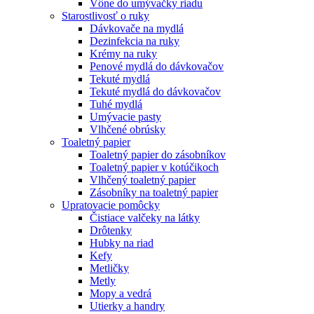
Vône do umývačky riadu
Starostlivosť o ruky
Dávkovače na mydlá
Dezinfekcia na ruky
Krémy na ruky
Penové mydlá do dávkovačov
Tekuté mydlá
Tekuté mydlá do dávkovačov
Tuhé mydlá
Umývacie pasty
Vlhčené obrúsky
Toaletný papier
Toaletný papier do zásobníkov
Toaletný papier v kotúčikoch
Vlhčený toaletný papier
Zásobníky na toaletný papier
Upratovacie pomôcky
Čistiace valčeky na látky
Drôtenky
Hubky na riad
Kefy
Metličky
Metly
Mopy a vedrá
Utierky a handry