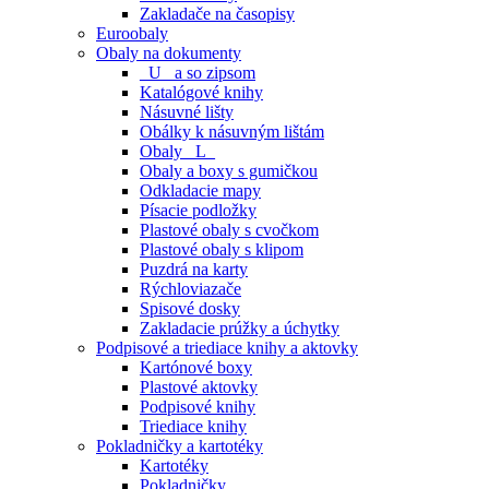
Zakladače na časopisy
Euroobaly
Obaly na dokumenty
_U_ a so zipsom
Katalógové knihy
Násuvné lišty
Obálky k násuvným lištám
Obaly _L_
Obaly a boxy s gumičkou
Odkladacie mapy
Písacie podložky
Plastové obaly s cvočkom
Plastové obaly s klipom
Puzdrá na karty
Rýchloviazače
Spisové dosky
Zakladacie prúžky a úchytky
Podpisové a triediace knihy a aktovky
Kartónové boxy
Plastové aktovky
Podpisové knihy
Triediace knihy
Pokladničky a kartotéky
Kartotéky
Pokladničky