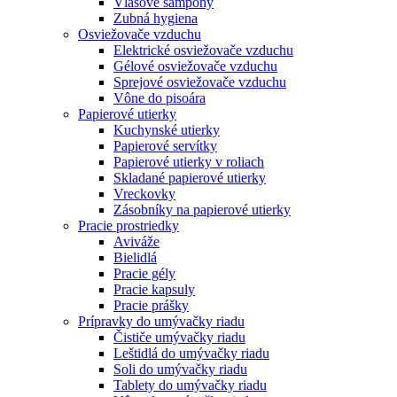
Vlasové šampóny
Zubná hygiena
Osviežovače vzduchu
Elektrické osviežovače vzduchu
Gélové osviežovače vzduchu
Sprejové osviežovače vzduchu
Vône do pisoára
Papierové utierky
Kuchynské utierky
Papierové servítky
Papierové utierky v roliach
Skladané papierové utierky
Vreckovky
Zásobníky na papierové utierky
Pracie prostriedky
Aviváže
Bielidlá
Pracie gély
Pracie kapsuly
Pracie prášky
Prípravky do umývačky riadu
Čističe umývačky riadu
Leštidlá do umývačky riadu
Soli do umývačky riadu
Tablety do umývačky riadu