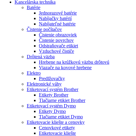
Kancelárska technika
Batérie
Jednorazové batérie
Nabíjačky batérií
Nabíjateľné batérie
Čistenie počítačov
Čistenie obrazoviek
Čistenie povrchov
Odstraňovače etikiet
Vzduchové čističe
Drôtená väzba
Hrebene na krúžkovú väzbu drôtovú
Viazače na kovové hrebene
Elektro
Predlžovačky
Elektronické váhy
Etiketovací systém Brother
Etikety Brother
Tlačiarne etikiet Brother
Etiketovací systém Dymo
Etikety Dymo
Tlačiarne etikiet Dymo
Etiketovacie kliešte a cenovky
Cenovkové etikety
Etiketovacie kliešte