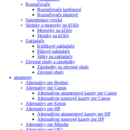
Rozraďovače
Rozraďovače kartónové
Rozraďovače plastové
Samolepiace vrecká
Skrinky a menovky na kľúče
Menovky na kľúče
Skrinky na kľúče
Zakladače
Krúžkové zakladače
Pákové zakladače
Štítky na zakladače
Závesné obaly a zásobníky
Zásobníky na závesné obaly
Závesné obaly
atramenty
Alternatívy pre Brother
Alternatívy pre Canon
Alternatívne atramentové kazety pre Canon
Alternatívne tonerové kazety pre Canon
Alternatívy pre Epson
Alternatívy pre HP
Alternatívne atramentové kazety pre HP
Alternatívne tonerové kazety pre HP
Alternatívy pre Minolta
Alternatívy pre OKI