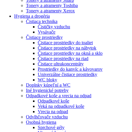
Tonery a atramenty Sharp
Tonery a atramenty Toshiba
Tonery a atramenty Xerox
Hygiena a drogéria
Čistiaca technika
Čističky vzduchu
Vysávače
Čistiace prostriedky
Čistiace prostriedky do toaliet
Čistiace prostriedky na nábytok
Čistiace prostriedky na okná a sklo
Čistiace prostriedky na riad
Čistiace ultrakoncentráty
Prostriedky do kanvíc a kávovarov
Univerzálne čistiace prostriedky
WC bloky
Doplnky kúpeľní a WC
Iné hygienické potreby
Odpadkové koše a vrecia na odpad
Odpadkové koše
Veká na odpadkové koše
Vrecia na odpad
Odvlhčovače vzduchu
Osobná hygiena
Sprchové gély