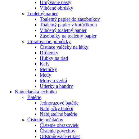
Umývacie pasty
Vlhčené obrúsky
Toaletný papier
Toaletný papier do zásobníkov
Toaletný papier v kotúčikoch
Vlhčený toaletný papier
Zásobníky na toaletný papier
Upratovacie pomôcky
Čistiace valčeky na látky
Drôtenky
Hubky na riad
Kefy
Metličky
Metly
Mopy a vedrá
Utierky a handry
Kancelárska technika
Batérie
Jednorazové batérie
Nabíjačky batérií
Nabíjateľné batérie
Čistenie počítačov
Čistenie obrazoviek
Čistenie povrchov
Odstraňovače etikiet