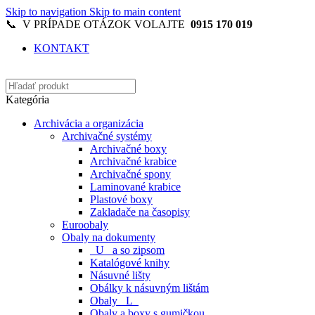
Skip to navigation
Skip to main content
📞 V PRÍPADE OTÁZOK VOLAJTE
0915 170 019
KONTAKT
Kategória
Archivácia a organizácia
Archivačné systémy
Archivačné boxy
Archivačné krabice
Archivačné spony
Laminované krabice
Plastové boxy
Zakladače na časopisy
Euroobaly
Obaly na dokumenty
_U_ a so zipsom
Katalógové knihy
Násuvné lišty
Obálky k násuvným lištám
Obaly _L_
Obaly a boxy s gumičkou