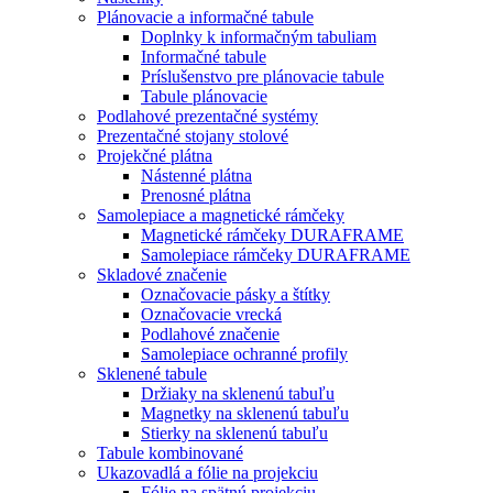
Plánovacie a informačné tabule
Doplnky k informačným tabuliam
Informačné tabule
Príslušenstvo pre plánovacie tabule
Tabule plánovacie
Podlahové prezentačné systémy
Prezentačné stojany stolové
Projekčné plátna
Nástenné plátna
Prenosné plátna
Samolepiace a magnetické rámčeky
Magnetické rámčeky DURAFRAME
Samolepiace rámčeky DURAFRAME
Skladové značenie
Označovacie pásky a štítky
Označovacie vrecká
Podlahové značenie
Samolepiace ochranné profily
Sklenené tabule
Držiaky na sklenenú tabuľu
Magnetky na sklenenú tabuľu
Stierky na sklenenú tabuľu
Tabule kombinované
Ukazovadlá a fólie na projekciu
Fólie na spätnú projekciu