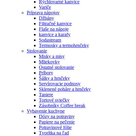
Rýchlovarné kanvice
Variče
Príprava nápojov
Džbány
Filtračné kanvice
Flaše na nápoje
kanvice a karafy
Sodastream
Termosky a termohrnčeky
Stolovanie
Misky a misy
Mliekovky
Ostatné stolovanie
Príbory
Šálky a hrnčeky
Servírovacie podnosy
Sklenené poháre a hrnčeky
Taniere
Tortové sviečky
Zásobníky Coffee break
Vybavenie kuchyne
Dózy na potraviny
Papiere na pečenie
Potravinové fólie
Tvorítka na ľad