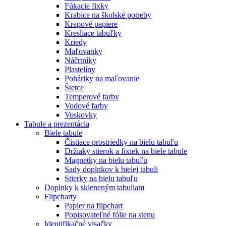
Fúkacie fixky
Krabice na školské potreby
Krepové papiere
Kresliace tabuľky
Kriedy
Maľovanky
Náčrtníky
Plastelíny
Poháriky na maľovanie
Štetce
Temperové farby
Vodové farby
Voskovky
Tabule a prezentácia
Biele tabule
Čistiace prostriedky na bielu tabuľu
Držiaky stierok a fixiek na biele tabule
Magnetky na bielu tabuľu
Sady doplnkov k bielej tabuli
Stierky na bielu tabuľu
Doplnky k skleneným tabuliam
Flipcharty
Papier na flipchart
Popisovateľné fólie na stenu
Identifikačné visačky