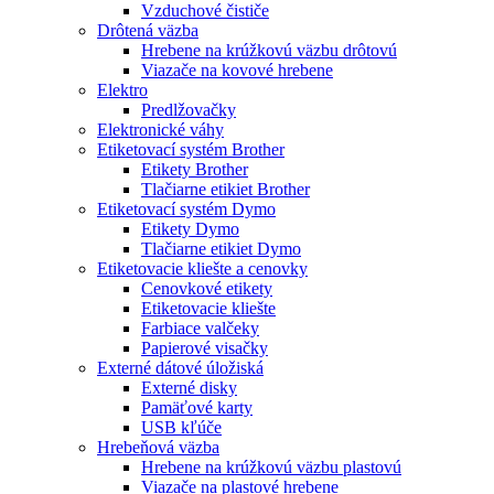
Vzduchové čističe
Drôtená väzba
Hrebene na krúžkovú väzbu drôtovú
Viazače na kovové hrebene
Elektro
Predlžovačky
Elektronické váhy
Etiketovací systém Brother
Etikety Brother
Tlačiarne etikiet Brother
Etiketovací systém Dymo
Etikety Dymo
Tlačiarne etikiet Dymo
Etiketovacie kliešte a cenovky
Cenovkové etikety
Etiketovacie kliešte
Farbiace valčeky
Papierové visačky
Externé dátové úložiská
Externé disky
Pamäťové karty
USB kľúče
Hrebeňová väzba
Hrebene na krúžkovú väzbu plastovú
Viazače na plastové hrebene