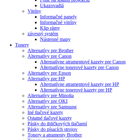
Ukazovadlá
Vitríny
Informačné panely
Informačné vitríny
Klip rámy
závesný systém
Nástenné mapy
Tonery
Alternatívy pre Brother
Alternatívy pre Canon
Alternatívne atramentové kazety pre Canon
Alternatívne tonerové kazety pre Canon
Alternatívy pre Epson
Alternatívy pre HP
Alternatívne atramentové kazety pre HP
Alternatívne tonerové kazety pre HP
Alternatívy pre Minolta
Alternatívy pre OKI
Alternatívy pre Samsung
Iné tlačové kazety
Ostatné tlačové kazety
Pásky do ihličkových tlačiarní
Pásky do písacích strojov
Tonery a atramenty Brother