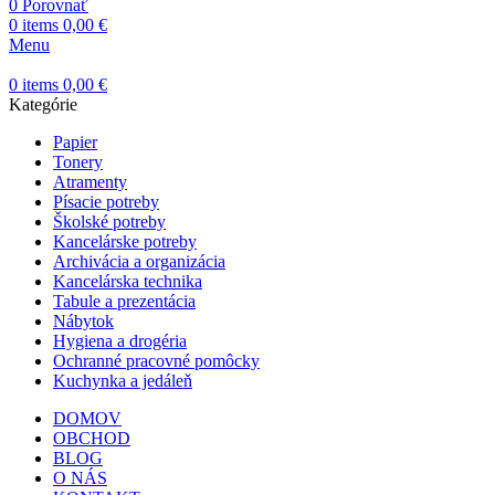
0
Porovnať
0
items
0,00
€
Menu
0
items
0,00
€
Kategórie
Papier
Tonery
Atramenty
Písacie potreby
Školské potreby
Kancelárske potreby
Archivácia a organizácia
Kancelárska technika
Tabule a prezentácia
Nábytok
Hygiena a drogéria
Ochranné pracovné pomôcky
Kuchynka a jedáleň
DOMOV
OBCHOD
BLOG
O NÁS