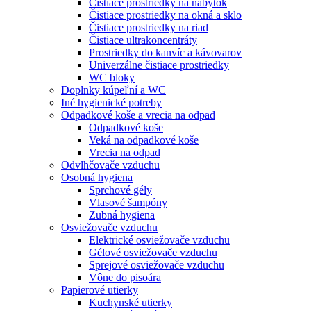
Čistiace prostriedky na nábytok
Čistiace prostriedky na okná a sklo
Čistiace prostriedky na riad
Čistiace ultrakoncentráty
Prostriedky do kanvíc a kávovarov
Univerzálne čistiace prostriedky
WC bloky
Doplnky kúpeľní a WC
Iné hygienické potreby
Odpadkové koše a vrecia na odpad
Odpadkové koše
Veká na odpadkové koše
Vrecia na odpad
Odvlhčovače vzduchu
Osobná hygiena
Sprchové gély
Vlasové šampóny
Zubná hygiena
Osviežovače vzduchu
Elektrické osviežovače vzduchu
Gélové osviežovače vzduchu
Sprejové osviežovače vzduchu
Vône do pisoára
Papierové utierky
Kuchynské utierky