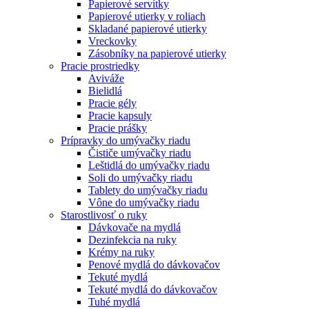
Papierové servítky
Papierové utierky v roliach
Skladané papierové utierky
Vreckovky
Zásobníky na papierové utierky
Pracie prostriedky
Aviváže
Bielidlá
Pracie gély
Pracie kapsuly
Pracie prášky
Prípravky do umývačky riadu
Čističe umývačky riadu
Leštidlá do umývačky riadu
Soli do umývačky riadu
Tablety do umývačky riadu
Vône do umývačky riadu
Starostlivosť o ruky
Dávkovače na mydlá
Dezinfekcia na ruky
Krémy na ruky
Penové mydlá do dávkovačov
Tekuté mydlá
Tekuté mydlá do dávkovačov
Tuhé mydlá