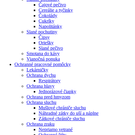
Čajové pečivo
Cereálie a tyčinky
Čokolády
Cukríky
Napolitánky
Slané pochutiny
Čipsy
Oriešky
Slané pečivo
Smotana do kávy
Vianočná ponuka
Ochranné pracovné pomôcky
Lekárničky
Ochrana dychu
Respirátory
Ochrana hlavy
Jednorázové čiapky
Ochrana pred hmyzom
Ochrana sluchu
Mušlové chrániče sluchu
Náhradné zátky do uší a náplne
Zátkové chrániče sluchu
Ochrana zraku
Nepriamo vetrané
Ochranné štíty