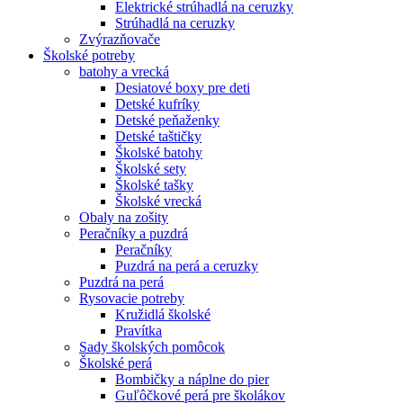
Elektrické strúhadlá na ceruzky
Strúhadlá na ceruzky
Zvýrazňovače
Školské potreby
batohy a vrecká
Desiatové boxy pre deti
Detské kufríky
Detské peňaženky
Detské taštičky
Školské batohy
Školské sety
Školské tašky
Školské vrecká
Obaly na zošity
Peračníky a puzdrá
Peračníky
Puzdrá na perá a ceruzky
Puzdrá na perá
Rysovacie potreby
Kružidlá školské
Pravítka
Sady školských pomôcok
Školské perá
Bombičky a náplne do pier
Guľôčkové perá pre školákov