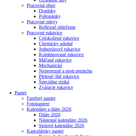
Pracovná obuv
Doplnky
Poltopánky
Pracovné odevy
Reflexné oblečenie
Pracovné rukavice
Celokožené rukavice
Chemicky odolné
Jednorázové rukavice
Kombinované rukavice
Máčané rukavice
Mechanické
Neprerezné a proti prepichu
Pletené/ šité rukavice
Špeciálne riziká
Zváracie rukavice
Papier
Farebný papier
Fotopapiere
Kalendáre a diáre 2026
Diáre 2026
Nástenné kalendáre 2026
Stolové kalendáre 2026
Kancelársky papier