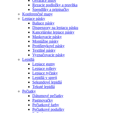
Otvárače listov
Rezacie podložky a pravítka
Špendlíky a pripinačky
Konferenčné mapy
Lepiace pásky
Baliace pásky
Dispenzory na lepiacu pásku
Kancelárske lepiace pásky
Maskovacie pásky
Montážne pásky
Protišmykové pásky
Textilné pásky
Vyznačovacie pásky
Lepidlá
Lepiace gumy
Lepiace rollery
Lepiace tyčinky
Lepidlá v spreji
Sekundové lepidlá
Tekuté lepidlá
Pečiatky
Dátumové pečiatky
Paginovačky
Pečiatkové farby
Pečiatkové podušky