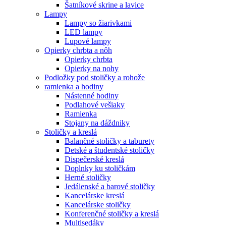
Šatníkové skrine a lavice
Lampy
Lampy so žiarivkami
LED lampy
Lupové lampy
Opierky chrbta a nôh
Opierky chrbta
Opierky na nohy
Podložky pod stoličky a rohože
ramienka a hodiny
Nástenné hodiny
Podlahové vešiaky
Ramienka
Stojany na dáždniky
Stoličky a kreslá
Balančné stoličky a taburety
Detské a študentské stoličky
Dispečerské kreslá
Doplnky ku stoličkám
Herné stoličky
Jedálenské a barové stoličky
Kancelárske kreslá
Kancelárske stoličky
Konferenčné stoličky a kreslá
Multisedáky