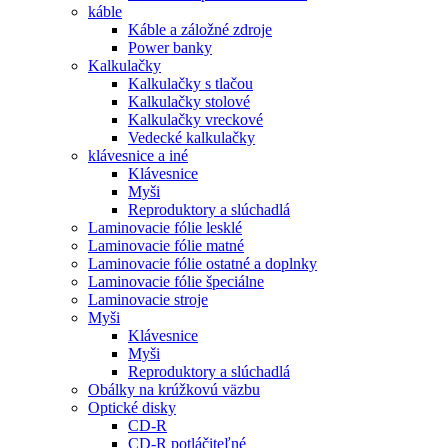
káble
Káble a záložné zdroje
Power banky
Kalkulačky
Kalkulačky s tlačou
Kalkulačky stolové
Kalkulačky vreckové
Vedecké kalkulačky
klávesnice a iné
Klávesnice
Myši
Reproduktory a slúchadlá
Laminovacie fólie lesklé
Laminovacie fólie matné
Laminovacie fólie ostatné a doplnky
Laminovacie fólie špeciálne
Laminovacie stroje
Myši
Klávesnice
Myši
Reproduktory a slúchadlá
Obálky na krúžkovú väzbu
Optické disky
CD-R
CD-R potláčiteľné