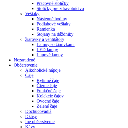
Pracovné stoličky
Stoličky pre zdravotníctvo
Vešiaky
Nástenné hodiny
Podlahové vešiaky
Ramienka
Stojany na dáždniky
žiarovky a ventilátory
Lampy so žiarivkami
LED lampy
Lupové lampy
Nezaradené
Občerstvenie
Alkoholické nápoje
Čaje
Bylinné čaje
Čierne čaje
Funkčné čaje
Kolekcie čajov
Ovocné čaje
Zelené čaje
Dochucovadlá
Džúsy
Iné občerstvenie
Kávy