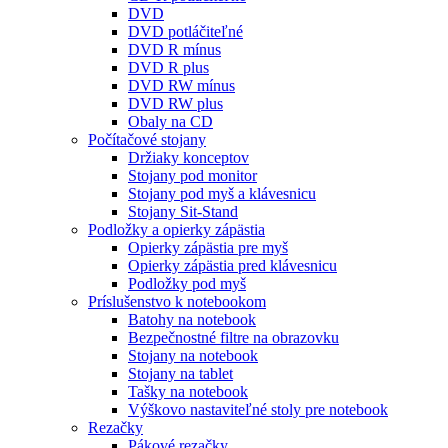
DVD
DVD potláčiteľné
DVD R mínus
DVD R plus
DVD RW mínus
DVD RW plus
Obaly na CD
Počítačové stojany
Držiaky konceptov
Stojany pod monitor
Stojany pod myš a klávesnicu
Stojany Sit-Stand
Podložky a opierky zápästia
Opierky zápästia pre myš
Opierky zápästia pred klávesnicu
Podložky pod myš
Príslušenstvo k notebookom
Batohy na notebook
Bezpečnostné filtre na obrazovku
Stojany na notebook
Stojany na tablet
Tašky na notebook
Výškovo nastaviteľné stoly pre notebook
Rezačky
Pákové rezačky