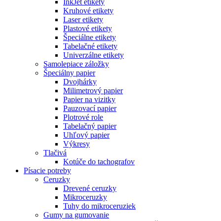
InkJet etikety
Kruhové etikety
Laser etikety
Plastové etikety
Špeciálne etikety
Tabelačné etikety
Univerzálne etikety
Samolepiace záložky
Špeciálny papier
Dvojhárky
Milimetrový papier
Papier na vizitky
Pauzovací papier
Plotrové role
Tabelačný papier
Uhľový papier
Výkresy
Tlačivá
Kotúče do tachografov
Písacie potreby
Ceruzky
Drevené ceruzky
Mikroceruzky
Tuhy do mikroceruziek
Gumy na gumovanie