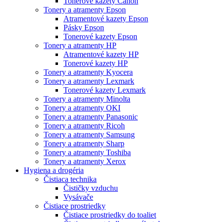
Tonerové kazety Canon
Tonery a atramenty Epson
Atramentové kazety Epson
Pásky Epson
Tonerové kazety Epson
Tonery a atramenty HP
Atramentové kazety HP
Tonerové kazety HP
Tonery a atramenty Kyocera
Tonery a atramenty Lexmark
Tonerové kazety Lexmark
Tonery a atramenty Minolta
Tonery a atramenty OKI
Tonery a atramenty Panasonic
Tonery a atramenty Ricoh
Tonery a atramenty Samsung
Tonery a atramenty Sharp
Tonery a atramenty Toshiba
Tonery a atramenty Xerox
Hygiena a drogéria
Čistiaca technika
Čističky vzduchu
Vysávače
Čistiace prostriedky
Čistiace prostriedky do toaliet