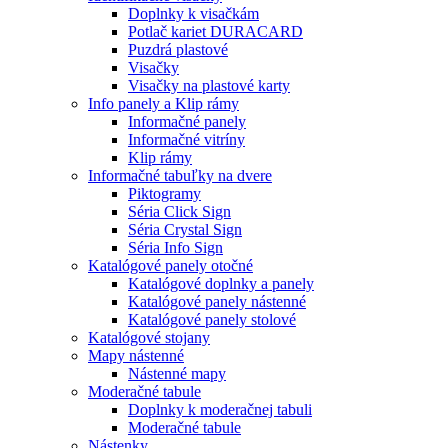
Doplnky k visačkám
Potlač kariet DURACARD
Puzdrá plastové
Visačky
Visačky na plastové karty
Info panely a Klip rámy
Informačné panely
Informačné vitríny
Klip rámy
Informačné tabuľky na dvere
Piktogramy
Séria Click Sign
Séria Crystal Sign
Séria Info Sign
Katalógové panely otočné
Katalógové doplnky a panely
Katalógové panely nástenné
Katalógové panely stolové
Katalógové stojany
Mapy nástenné
Nástenné mapy
Moderačné tabule
Doplnky k moderačnej tabuli
Moderačné tabule
Nástenky