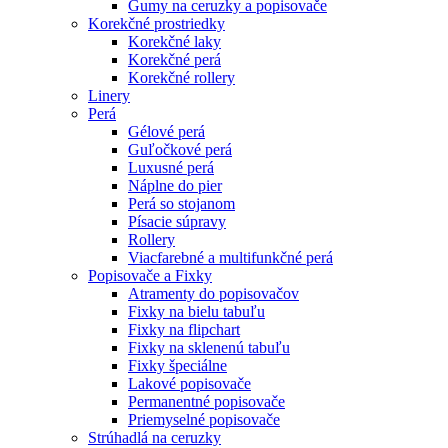
Gumy na ceruzky a popisovače
Korekčné prostriedky
Korekčné laky
Korekčné perá
Korekčné rollery
Linery
Perá
Gélové perá
Guľočkové perá
Luxusné perá
Náplne do pier
Perá so stojanom
Písacie súpravy
Rollery
Viacfarebné a multifunkčné perá
Popisovače a Fixky
Atramenty do popisovačov
Fixky na bielu tabuľu
Fixky na flipchart
Fixky na sklenenú tabuľu
Fixky špeciálne
Lakové popisovače
Permanentné popisovače
Priemyselné popisovače
Strúhadlá na ceruzky