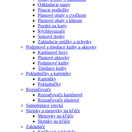
Odkladacie mapy
Písacie podložky
Plastové obaly s cvočkom
Plastové obaly s klipom
Puzdrá na karty
Rýchloviazače
Spisové dosky
Zakladacie prúžky a úchytky
Podpisové a triediace knihy a aktovky
Kartónové boxy
Plastové aktovky
Podpisové knihy
Triediace knihy
Pokladničky a kartotéky
Kartotéky
Pokladničky
Rozraďovače
Rozraďovače kartónové
Rozraďovače plastové
Samolepiace vrecká
Skrinky a menovky na kľúče
Menovky na kľúče
Skrinky na kľúče
Zakladače
Krúžkové zakladače