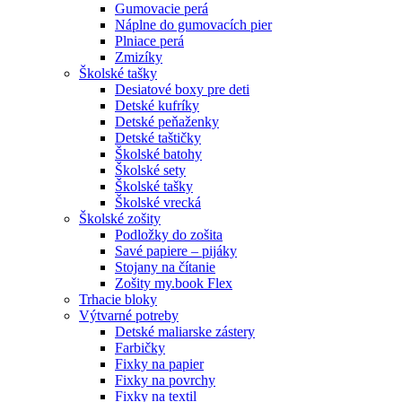
Gumovacie perá
Náplne do gumovacích pier
Plniace perá
Zmizíky
Školské tašky
Desiatové boxy pre deti
Detské kufríky
Detské peňaženky
Detské taštičky
Školské batohy
Školské sety
Školské tašky
Školské vrecká
Školské zošity
Podložky do zošita
Savé papiere – pijáky
Stojany na čítanie
Zošity my.book Flex
Trhacie bloky
Výtvarné potreby
Detské maliarske zástery
Farbičky
Fixky na papier
Fixky na povrchy
Fixky na textil