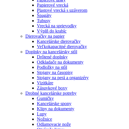
Papierové vrecká
Plastové vrecká s uzáverom
Špagáty
Tubusy
Vrecká na sprievodky
Výplň do krabíc
Dierovačky na papier
Kancelárske dierovačky
Veľkokapacitné dierovačky
Doplnky na kancelársky stôl
Drôtené doplnky
Odkladače na dokumenty
Podložky na stôl
Stojany na časopisy
Stojany na perá a organizéry
Vizitkáre
Zásuvkové boxy
Drobné kancelárske potreby
Gumičky
Kancelárske spony
Klipy na dokumenty
Lupy
Nožnice
Odlamovacie nože