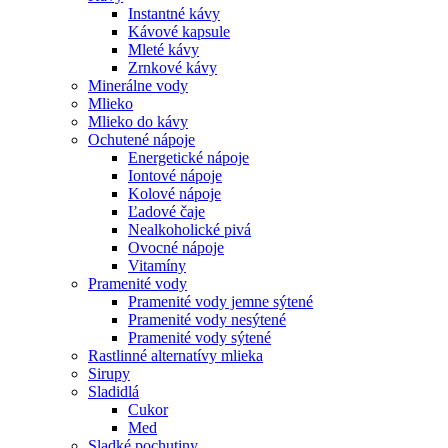
Instantné kávy
Kávové kapsule
Mleté kávy
Zrnkové kávy
Minerálne vody
Mlieko
Mlieko do kávy
Ochutené nápoje
Energetické nápoje
Iontové nápoje
Kolové nápoje
Ľadové čaje
Nealkoholické pivá
Ovocné nápoje
Vitamíny
Pramenité vody
Pramenité vody jemne sýtené
Pramenité vody nesýtené
Pramenité vody sýtené
Rastlinné alternatívy mlieka
Sirupy
Sladidlá
Cukor
Med
Sladké pochutiny