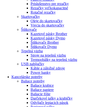
Prislušenstvo pre rezačky
Rezačky veľkokapacitné
Rotačné rezačky
Skartovačky
Oleje do skartovačky
Vrecia do skartovačky
Štítkovače
Kazetové pásky Brother
Kazetové pásky Dymo
Štítkovače Brother
Štítkovače Dymo
Tepelná väzba
Stroje na tepelnú väzbu
Termoobálky na tepelnú väzbu
USB nabíjačky
Káble a záložné zdroje
Power banky
Kancelárske potreby
Baliace potreby
Baliace krabice
Baliace papiere
Baliacie fólie
Darčekové tašky a krabičky
Odvíjače lepiacich pások
Papierové tašky