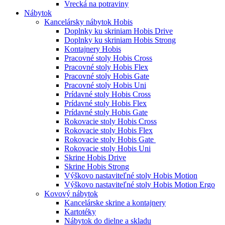
Vrecká na potraviny
Nábytok
Kancelársky nábytok Hobis
Doplnky ku skriniam Hobis Drive
Doplnky ku skriniam Hobis Strong
Kontajnery Hobis
Pracovné stoly Hobis Cross
Pracovné stoly Hobis Flex
Pracovné stoly Hobis Gate
Pracovné stoly Hobis Uni
Prídavné stoly Hobis Cross
Prídavné stoly Hobis Flex
Prídavné stoly Hobis Gate
Rokovacie stoly Hobis Cross
Rokovacie stoly Hobis Flex
Rokovacie stoly Hobis Gate
Rokovacie stoly Hobis Uni
Skrine Hobis Drive
Skrine Hobis Strong
Výškovo nastaviteľné stoly Hobis Motion
Výškovo nastaviteľné stoly Hobis Motion Ergo
Kovový nábytok
Kancelárske skrine a kontajnery
Kartotéky
Nábytok do dielne a skladu