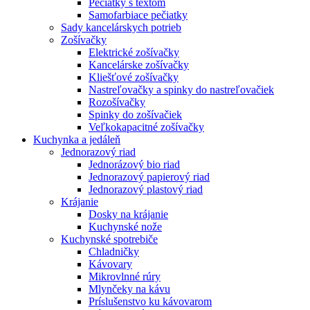
Pečiatky s textom
Samofarbiace pečiatky
Sady kancelárskych potrieb
Zošívačky
Elektrické zošívačky
Kancelárske zošívačky
Kliešťové zošívačky
Nastreľovačky a spinky do nastreľovačiek
Rozošívačky
Spinky do zošívačiek
Veľkokapacitné zošívačky
Kuchynka a jedáleň
Jednorazový riad
Jednorázový bio riad
Jednorazový papierový riad
Jednorazový plastový riad
Krájanie
Dosky na krájanie
Kuchynské nože
Kuchynské spotrebiče
Chladničky
Kávovary
Mikrovlnné rúry
Mlynčeky na kávu
Príslušenstvo ku kávovarom