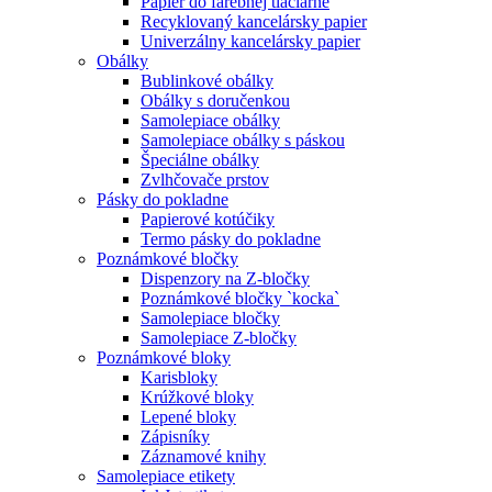
Papier do farebnej tlačiarne
Recyklovaný kancelársky papier
Univerzálny kancelársky papier
Obálky
Bublinkové obálky
Obálky s doručenkou
Samolepiace obálky
Samolepiace obálky s páskou
Špeciálne obálky
Zvlhčovače prstov
Pásky do pokladne
Papierové kotúčiky
Termo pásky do pokladne
Poznámkové bločky
Dispenzory na Z-bločky
Poznámkové bločky `kocka`
Samolepiace bločky
Samolepiace Z-bločky
Poznámkové bloky
Karisbloky
Krúžkové bloky
Lepené bloky
Zápisníky
Záznamové knihy
Samolepiace etikety