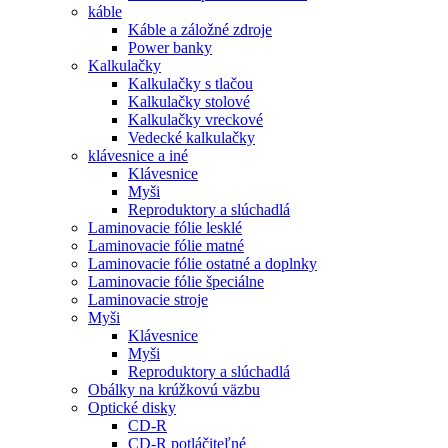
káble
Káble a záložné zdroje
Power banky
Kalkulačky
Kalkulačky s tlačou
Kalkulačky stolové
Kalkulačky vreckové
Vedecké kalkulačky
klávesnice a iné
Klávesnice
Myši
Reproduktory a slúchadlá
Laminovacie fólie lesklé
Laminovacie fólie matné
Laminovacie fólie ostatné a doplnky
Laminovacie fólie špeciálne
Laminovacie stroje
Myši
Klávesnice
Myši
Reproduktory a slúchadlá
Obálky na krúžkovú väzbu
Optické disky
CD-R
CD-R potláčiteľné