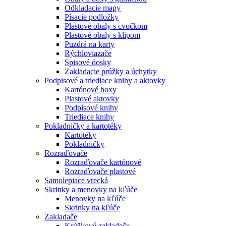
Odkladacie mapy
Písacie podložky
Plastové obaly s cvočkom
Plastové obaly s klipom
Puzdrá na karty
Rýchloviazače
Spisové dosky
Zakladacie prúžky a úchytky
Podpisové a triediace knihy a aktovky
Kartónové boxy
Plastové aktovky
Podpisové knihy
Triediace knihy
Pokladničky a kartotéky
Kartotéky
Pokladničky
Rozraďovače
Rozraďovače kartónové
Rozraďovače plastové
Samolepiace vrecká
Skrinky a menovky na kľúče
Menovky na kľúče
Skrinky na kľúče
Zakladače
Krúžkové zakladače