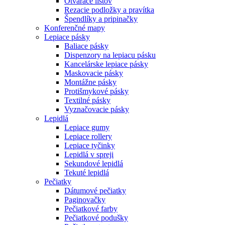
Otvárače listov
Rezacie podložky a pravítka
Špendlíky a pripinačky
Konferenčné mapy
Lepiace pásky
Baliace pásky
Dispenzory na lepiacu pásku
Kancelárske lepiace pásky
Maskovacie pásky
Montážne pásky
Protišmykové pásky
Textilné pásky
Vyznačovacie pásky
Lepidlá
Lepiace gumy
Lepiace rollery
Lepiace tyčinky
Lepidlá v spreji
Sekundové lepidlá
Tekuté lepidlá
Pečiatky
Dátumové pečiatky
Paginovačky
Pečiatkové farby
Pečiatkové podušky