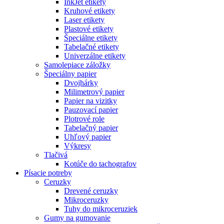
InkJet etikety
Kruhové etikety
Laser etikety
Plastové etikety
Špeciálne etikety
Tabelačné etikety
Univerzálne etikety
Samolepiace záložky
Špeciálny papier
Dvojhárky
Milimetrový papier
Papier na vizitky
Pauzovací papier
Plotrové role
Tabelačný papier
Uhľový papier
Výkresy
Tlačivá
Kotúče do tachografov
Písacie potreby
Ceruzky
Drevené ceruzky
Mikroceruzky
Tuhy do mikroceruziek
Gumy na gumovanie