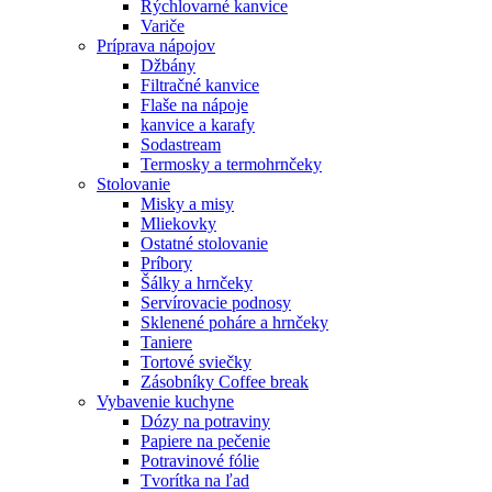
Rýchlovarné kanvice
Variče
Príprava nápojov
Džbány
Filtračné kanvice
Flaše na nápoje
kanvice a karafy
Sodastream
Termosky a termohrnčeky
Stolovanie
Misky a misy
Mliekovky
Ostatné stolovanie
Príbory
Šálky a hrnčeky
Servírovacie podnosy
Sklenené poháre a hrnčeky
Taniere
Tortové sviečky
Zásobníky Coffee break
Vybavenie kuchyne
Dózy na potraviny
Papiere na pečenie
Potravinové fólie
Tvorítka na ľad