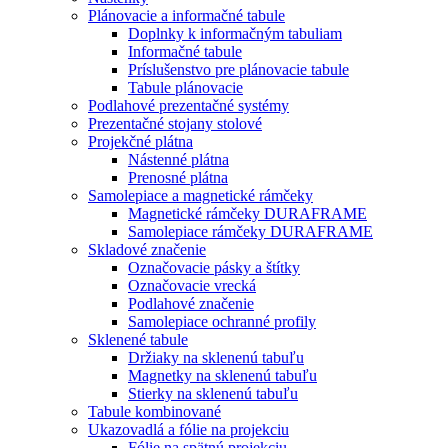
Plánovacie a informačné tabule
Doplnky k informačným tabuliam
Informačné tabule
Príslušenstvo pre plánovacie tabule
Tabule plánovacie
Podlahové prezentačné systémy
Prezentačné stojany stolové
Projekčné plátna
Nástenné plátna
Prenosné plátna
Samolepiace a magnetické rámčeky
Magnetické rámčeky DURAFRAME
Samolepiace rámčeky DURAFRAME
Skladové značenie
Označovacie pásky a štítky
Označovacie vrecká
Podlahové značenie
Samolepiace ochranné profily
Sklenené tabule
Držiaky na sklenenú tabuľu
Magnetky na sklenenú tabuľu
Stierky na sklenenú tabuľu
Tabule kombinované
Ukazovadlá a fólie na projekciu
Fólie na spätnú projekciu