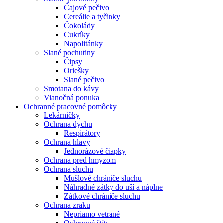
Čajové pečivo
Cereálie a tyčinky
Čokolády
Cukríky
Napolitánky
Slané pochutiny
Čipsy
Oriešky
Slané pečivo
Smotana do kávy
Vianočná ponuka
Ochranné pracovné pomôcky
Lekárničky
Ochrana dychu
Respirátory
Ochrana hlavy
Jednorázové čiapky
Ochrana pred hmyzom
Ochrana sluchu
Mušlové chrániče sluchu
Náhradné zátky do uší a náplne
Zátkové chrániče sluchu
Ochrana zraku
Nepriamo vetrané
Ochranné štíty