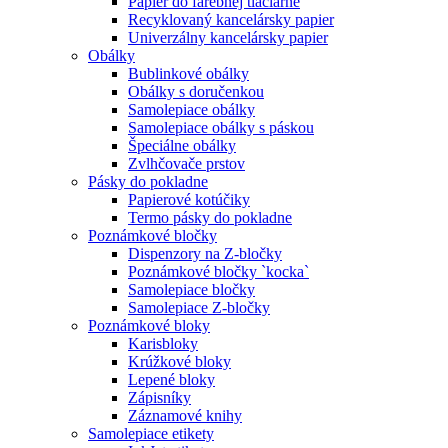
Papier do farebnej tlačiarne
Recyklovaný kancelársky papier
Univerzálny kancelársky papier
Obálky
Bublinkové obálky
Obálky s doručenkou
Samolepiace obálky
Samolepiace obálky s páskou
Špeciálne obálky
Zvlhčovače prstov
Pásky do pokladne
Papierové kotúčiky
Termo pásky do pokladne
Poznámkové bločky
Dispenzory na Z-bločky
Poznámkové bločky `kocka`
Samolepiace bločky
Samolepiace Z-bločky
Poznámkové bloky
Karisbloky
Krúžkové bloky
Lepené bloky
Zápisníky
Záznamové knihy
Samolepiace etikety