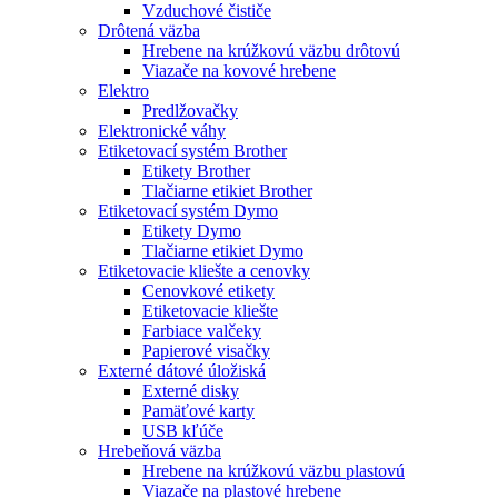
Vzduchové čističe
Drôtená väzba
Hrebene na krúžkovú väzbu drôtovú
Viazače na kovové hrebene
Elektro
Predlžovačky
Elektronické váhy
Etiketovací systém Brother
Etikety Brother
Tlačiarne etikiet Brother
Etiketovací systém Dymo
Etikety Dymo
Tlačiarne etikiet Dymo
Etiketovacie kliešte a cenovky
Cenovkové etikety
Etiketovacie kliešte
Farbiace valčeky
Papierové visačky
Externé dátové úložiská
Externé disky
Pamäťové karty
USB kľúče
Hrebeňová väzba
Hrebene na krúžkovú väzbu plastovú
Viazače na plastové hrebene