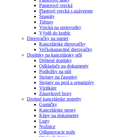
Papierové vrecká
Plastové vrecká s uzáverom
Špagáty
Tubusy
Vrecká na sprievodky
Výplň do krabíc
Dierovačky na papier
Kancelárske dierovačky
Veľkokapacitné dierovačky
Doplnky na kancelársky stôl
Drôtené doplnky
Odkladače na dokumenty
Podložky na stôl
Stojany na časopisy
Stojany na perá a organizéry
Vizitkáre
Zásuvkové boxy
Drobné kancelárske potreby
Gumičky
Kancelárske spony
Klipy na dokumenty
Lupy
Nožnice
Odlamovacie nože