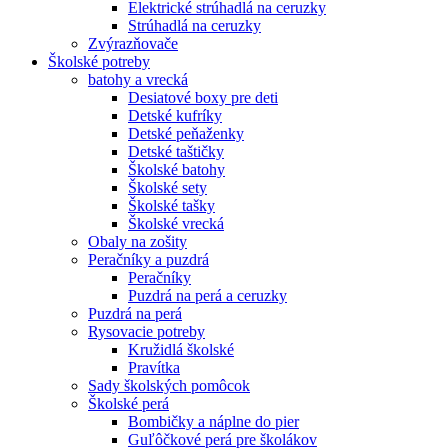
Elektrické strúhadlá na ceruzky
Strúhadlá na ceruzky
Zvýrazňovače
Školské potreby
batohy a vrecká
Desiatové boxy pre deti
Detské kufríky
Detské peňaženky
Detské taštičky
Školské batohy
Školské sety
Školské tašky
Školské vrecká
Obaly na zošity
Peračníky a puzdrá
Peračníky
Puzdrá na perá a ceruzky
Puzdrá na perá
Rysovacie potreby
Kružidlá školské
Pravítka
Sady školských pomôcok
Školské perá
Bombičky a náplne do pier
Guľôčkové perá pre školákov