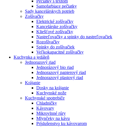
Pečiatky s textom
Samofarbiace pečiatky
Sady kancelárskych potrieb
Zošívačky
Elektrické zošívačky
Kancelárske zošívačky
Kliešťové zošívačky
Nastreľovačky a spinky do nastreľovačiek
Rozošívačky
Spinky do zošívačiek
Veľkokapacitné zošívačky
Kuchynka a jedáleň
Jednorazový riad
Jednorázový bio riad
Jednorazový papierový riad
Jednorazový plastový riad
Krájanie
Dosky na krájanie
Kuchynské nože
Kuchynské spotrebiče
Chladničky
Kávovary
Mikrovlnné rúry
Mlynčeky na kávu
Príslušenstvo ku kávovarom