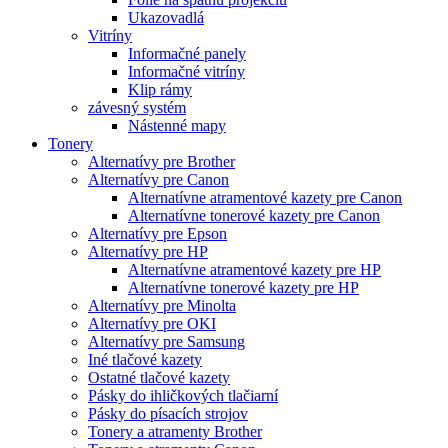
Ukazovadlá
Vitríny
Informačné panely
Informačné vitríny
Klip rámy
závesný systém
Nástenné mapy
Tonery
Alternatívy pre Brother
Alternatívy pre Canon
Alternatívne atramentové kazety pre Canon
Alternatívne tonerové kazety pre Canon
Alternatívy pre Epson
Alternatívy pre HP
Alternatívne atramentové kazety pre HP
Alternatívne tonerové kazety pre HP
Alternatívy pre Minolta
Alternatívy pre OKI
Alternatívy pre Samsung
Iné tlačové kazety
Ostatné tlačové kazety
Pásky do ihličkových tlačiarní
Pásky do písacích strojov
Tonery a atramenty Brother