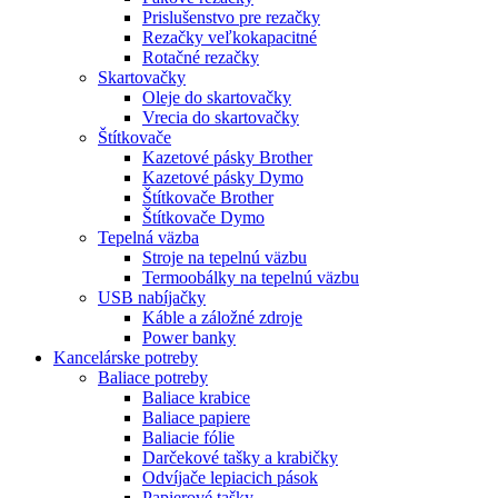
Prislušenstvo pre rezačky
Rezačky veľkokapacitné
Rotačné rezačky
Skartovačky
Oleje do skartovačky
Vrecia do skartovačky
Štítkovače
Kazetové pásky Brother
Kazetové pásky Dymo
Štítkovače Brother
Štítkovače Dymo
Tepelná väzba
Stroje na tepelnú väzbu
Termoobálky na tepelnú väzbu
USB nabíjačky
Káble a záložné zdroje
Power banky
Kancelárske potreby
Baliace potreby
Baliace krabice
Baliace papiere
Baliacie fólie
Darčekové tašky a krabičky
Odvíjače lepiacich pások
Papierové tašky