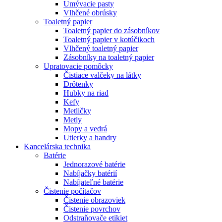
Umývacie pasty
Vlhčené obrúsky
Toaletný papier
Toaletný papier do zásobníkov
Toaletný papier v kotúčikoch
Vlhčený toaletný papier
Zásobníky na toaletný papier
Upratovacie pomôcky
Čistiace valčeky na látky
Drôtenky
Hubky na riad
Kefy
Metličky
Metly
Mopy a vedrá
Utierky a handry
Kancelárska technika
Batérie
Jednorazové batérie
Nabíjačky batérií
Nabíjateľné batérie
Čistenie počítačov
Čistenie obrazoviek
Čistenie povrchov
Odstraňovače etikiet