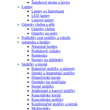
Šatníkové skrine a lavice
Lampy
Lampy so žiarivkami
LED lampy
Lupové lampy
Opierky chrbta a nôh
Opierky chrbta
Opierky na nohy
Podložky pod stoličky a rohože
ramienka a hodiny
Nástenné hodiny
Podlahové vešiaky
Ramienka
Stojany na dáždniky
Stoličky a kreslá
Balančné stoličky a taburety
Detské a študentské stoličky
Dispečerské kreslá
Doplnky ku stoličkám
Herné stoličky
Jedálenské a barové stoličky
Kancelárske kreslá
Kancelárske stoličky
Konferenčné stoličky a kreslá
Multisedáky