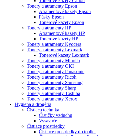
Tonerové kazety Canon
Tonery a atramenty Epson
Atramentové kazety Epson
Pásky Epson
Tonerové kazety Epson
Tonery a atramenty HP
Atramentové kazety HP
Tonerové kazety HP
Tonery a atramenty Kyocera
Tonery a atramenty Lexmark
Tonerové kazety Lexmark
Tonery a atramenty Minolta
Tonery a atramenty OKI
Tonery a atramenty Panasonic
Tonery a atramenty Ricoh
Tonery a atramenty Samsung
Tonery a atramenty Sharp
Tonery a atramenty Toshiba
Tonery a atramenty Xerox
Hygiena a drogéria
Čistiaca technika
Čističky vzduchu
Vysávače
Čistiace prostriedky
Čistiace prostriedky do toaliet