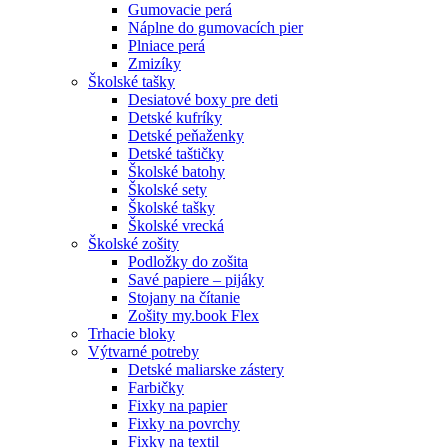
Gumovacie perá
Náplne do gumovacích pier
Plniace perá
Zmizíky
Školské tašky
Desiatové boxy pre deti
Detské kufríky
Detské peňaženky
Detské taštičky
Školské batohy
Školské sety
Školské tašky
Školské vrecká
Školské zošity
Podložky do zošita
Savé papiere – pijáky
Stojany na čítanie
Zošity my.book Flex
Trhacie bloky
Výtvarné potreby
Detské maliarske zástery
Farbičky
Fixky na papier
Fixky na povrchy
Fixky na textil