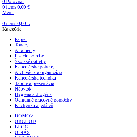
0
Porovnať
0
items
0,00
€
Menu
0
items
0,00
€
Kategórie
Papier
Tonery
Atramenty
Písacie potreby
Školské potreby
Kancelárske potreby
Archivácia a organizácia
Kancelárska technika
Tabule a prezentácia
Nábytok
Hygiena a drogéria
Ochranné pracovné pomôcky
Kuchynka a jedáleň
DOMOV
OBCHOD
BLOG
O NÁS