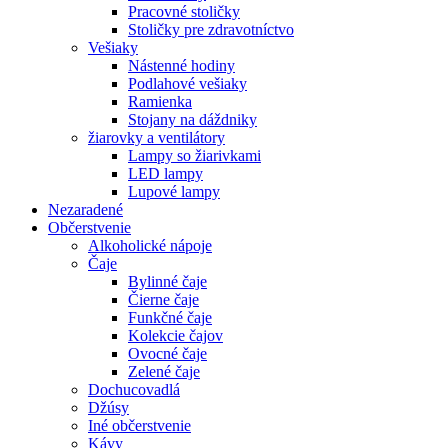
Pracovné stoličky
Stoličky pre zdravotníctvo
Vešiaky
Nástenné hodiny
Podlahové vešiaky
Ramienka
Stojany na dáždniky
žiarovky a ventilátory
Lampy so žiarivkami
LED lampy
Lupové lampy
Nezaradené
Občerstvenie
Alkoholické nápoje
Čaje
Bylinné čaje
Čierne čaje
Funkčné čaje
Kolekcie čajov
Ovocné čaje
Zelené čaje
Dochucovadlá
Džúsy
Iné občerstvenie
Kávy