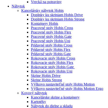
Vrecká na potraviny
Nábytok
Kancelársky nábytok Hobis
Doplnky ku skriniam Hobis Drive
Doplnky ku skriniam Hobis Strong
Kontajnery Hobis
Pracovné stoly Hobis Cross
Pracovné stoly Hobis Flex
Pracovné stoly Hobis Gate
Pracovné stoly Hobis Uni
Prídavné stoly Hobis Cross
Prídavné stoly Hobis Flex
Prídavné stoly Hobis Gate
Rokovacie stoly Hobis Cross
Rokovacie stoly Hobis Flex
Rokovacie stoly Hobis Gate
Rokovacie stoly Hobis Uni
Skrine Hobis Drive
Skrine Hobis Strong
Výškovo nastaviteľné stoly Hobis Motion
Výškovo nastaviteľné stoly Hobis Motion Ergo
Kovový nábytok
Kancelárske skrine a kontajnery
Kartotéky
Nábytok do dielne a skladu