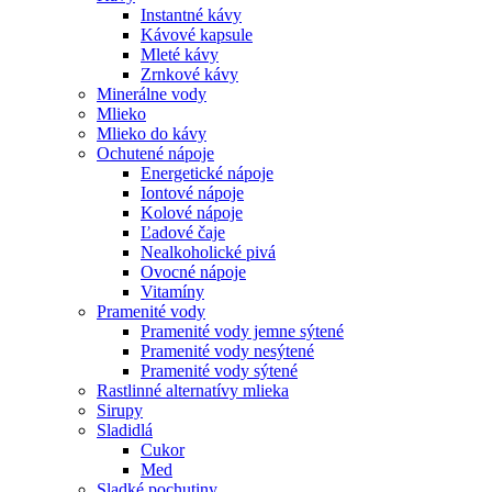
Instantné kávy
Kávové kapsule
Mleté kávy
Zrnkové kávy
Minerálne vody
Mlieko
Mlieko do kávy
Ochutené nápoje
Energetické nápoje
Iontové nápoje
Kolové nápoje
Ľadové čaje
Nealkoholické pivá
Ovocné nápoje
Vitamíny
Pramenité vody
Pramenité vody jemne sýtené
Pramenité vody nesýtené
Pramenité vody sýtené
Rastlinné alternatívy mlieka
Sirupy
Sladidlá
Cukor
Med
Sladké pochutiny