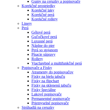
Gumy na ceruzky a popisovače
Korekčné prostriedky
Korekčné laky
Korekčné perá
Korekčné rollery
Linery
Perá
Gélové perá
Guľočkové perá
Luxusné perá
Náplne do pier
Perá so stojanom
Písacie súpravy
Rollery
Viacfarebné a multifunkčné perá
Popisovače a Fixky
Atramenty do popisovačov
Fixky na bielu tabuľu
Fixky na flipchart
Fixky na sklenenú tabuľu
Fixky špeciálne
Lakové popisovače
Permanentné popisovače
Priemyselné popisovače
Strúhadlá na ceruzky