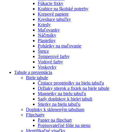
Fúkacie fixky
Krabice na školské potreby
Krepové papiere
Kresliace tabuľky
Kriedy
Maľovanky
Náčrtníky
Plastelíny
Poháriky na maľovanie
Štetce
Temperové farby
Vodové farby
Voskovky
Tabule a prezentácia
Biele tabule
Čistiace prostriedky na bielu tabuľu
Držiaky stierok a fixiek na biele tabule
Magnetky na bielu tabuľu
Sady doplnkov k bielej tabuli
Stierky na bielu tabuľu
Doplnky k skleneným tabuliam
Flipcharty
Papier na flipchart
Popisovateľné fólie na stenu
Identifikačné visačky