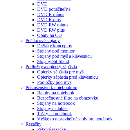
DVD
DVD potláčiteľné
DVD R mínus
DVD R plus
DVD RW mínus
DVD RW plus
Obaly na CD
Počítačové stojany
Držiaky konceptov
Stojany pod monitor
Stojany pod myš a klávesnicu
Stojany Sit-Stand
Podložky a opierky zápästia
Opierky zápästia pre myš
Opierky zápästia pred klávesnicu
Podložky pod myš
Príslušenstvo k notebookom
Batohy na notebook
Bezpečnostné filtre na obrazovku
Stojany na notebook
Stojany na tablet
Tašky na notebook
Výškovo nastaviteľné stoly pre notebook
Rezačky
Pákové rezačky