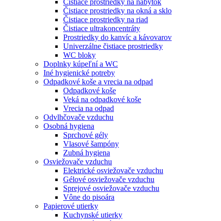
Čistiace prostriedky na nábytok
Čistiace prostriedky na okná a sklo
Čistiace prostriedky na riad
Čistiace ultrakoncentráty
Prostriedky do kanvíc a kávovarov
Univerzálne čistiace prostriedky
WC bloky
Doplnky kúpeľní a WC
Iné hygienické potreby
Odpadkové koše a vrecia na odpad
Odpadkové koše
Veká na odpadkové koše
Vrecia na odpad
Odvlhčovače vzduchu
Osobná hygiena
Sprchové gély
Vlasové šampóny
Zubná hygiena
Osviežovače vzduchu
Elektrické osviežovače vzduchu
Gélové osviežovače vzduchu
Sprejové osviežovače vzduchu
Vône do pisoára
Papierové utierky
Kuchynské utierky