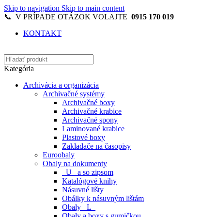
Skip to navigation
Skip to main content
📞 V PRÍPADE OTÁZOK VOLAJTE
0915 170 019
KONTAKT
Kategória
Archivácia a organizácia
Archivačné systémy
Archivačné boxy
Archivačné krabice
Archivačné spony
Laminované krabice
Plastové boxy
Zakladače na časopisy
Euroobaly
Obaly na dokumenty
_U_ a so zipsom
Katalógové knihy
Násuvné lišty
Obálky k násuvným lištám
Obaly _L_
Obaly a boxy s gumičkou