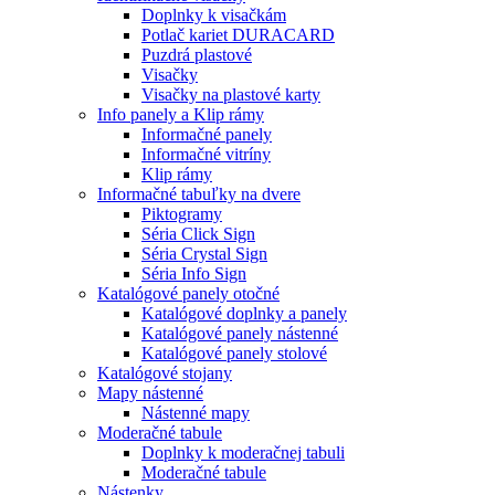
Doplnky k visačkám
Potlač kariet DURACARD
Puzdrá plastové
Visačky
Visačky na plastové karty
Info panely a Klip rámy
Informačné panely
Informačné vitríny
Klip rámy
Informačné tabuľky na dvere
Piktogramy
Séria Click Sign
Séria Crystal Sign
Séria Info Sign
Katalógové panely otočné
Katalógové doplnky a panely
Katalógové panely nástenné
Katalógové panely stolové
Katalógové stojany
Mapy nástenné
Nástenné mapy
Moderačné tabule
Doplnky k moderačnej tabuli
Moderačné tabule
Nástenky