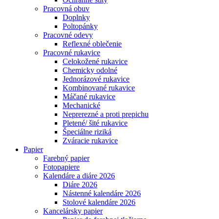
Pracovná obuv
Doplnky
Poltopánky
Pracovné odevy
Reflexné oblečenie
Pracovné rukavice
Celokožené rukavice
Chemicky odolné
Jednorázové rukavice
Kombinované rukavice
Máčané rukavice
Mechanické
Neprerezné a proti prepichu
Pletené/ šité rukavice
Špeciálne riziká
Zváracie rukavice
Papier
Farebný papier
Fotopapiere
Kalendáre a diáre 2026
Diáre 2026
Nástenné kalendáre 2026
Stolové kalendáre 2026
Kancelársky papier