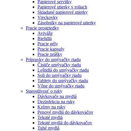
Papierové servítky
Papierové utierky v roliach
Skladané papierové utierky
Vreckovky
Zásobníky na papierové utierky
Pracie prostriedky
Aviváže
Bielidlá
Pracie gély
Pracie kapsuly
Pracie prášky
Prípravky do umývačky riadu
Čističe umývačky riadu
Leštidlá do umývačky riadu
Soli do umývačky riadu
Tablety do umývačky riadu
Vône do umývačky riadu
Starostlivosť o ruky
Dávkovače na mydlá
Dezinfekcia na ruky
Krémy na ruky
Penové mydlá do dávkovačov
Tekuté mydlá
Tekuté mydlá do dávkovačov
Tuhé mydlá