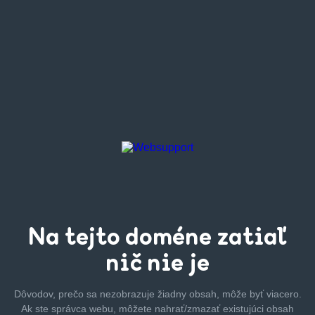
Na tejto
doméne zatiaľ
nič nie je
Dôvodov, prečo sa nezobrazuje žiadny obsah, môže byť
viacero.
Ak ste správca webu, môžete nahrať/zmazať
existujúci obsah