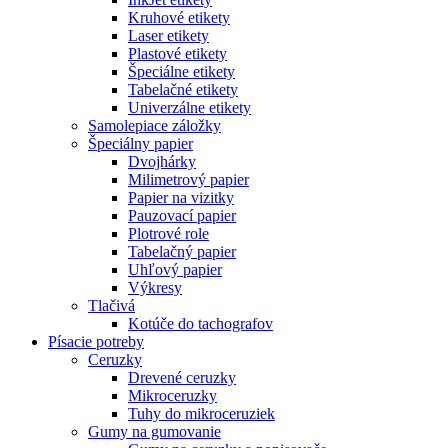
Kruhové etikety
Laser etikety
Plastové etikety
Špeciálne etikety
Tabelačné etikety
Univerzálne etikety
Samolepiace záložky
Špeciálny papier
Dvojhárky
Milimetrový papier
Papier na vizitky
Pauzovací papier
Plotrové role
Tabelačný papier
Uhľový papier
Výkresy
Tlačivá
Kotúče do tachografov
Písacie potreby
Ceruzky
Drevené ceruzky
Mikroceruzky
Tuhy do mikroceruziek
Gumy na gumovanie