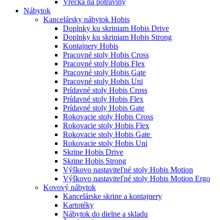
Vrecká na potraviny
Nábytok
Kancelársky nábytok Hobis
Doplnky ku skriniam Hobis Drive
Doplnky ku skriniam Hobis Strong
Kontajnery Hobis
Pracovné stoly Hobis Cross
Pracovné stoly Hobis Flex
Pracovné stoly Hobis Gate
Pracovné stoly Hobis Uni
Prídavné stoly Hobis Cross
Prídavné stoly Hobis Flex
Prídavné stoly Hobis Gate
Rokovacie stoly Hobis Cross
Rokovacie stoly Hobis Flex
Rokovacie stoly Hobis Gate
Rokovacie stoly Hobis Uni
Skrine Hobis Drive
Skrine Hobis Strong
Výškovo nastaviteľné stoly Hobis Motion
Výškovo nastaviteľné stoly Hobis Motion Ergo
Kovový nábytok
Kancelárske skrine a kontajnery
Kartotéky
Nábytok do dielne a skladu