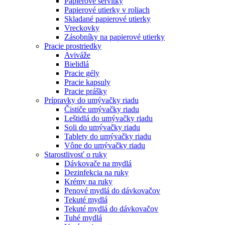
Papierové servítky
Papierové utierky v roliach
Skladané papierové utierky
Vreckovky
Zásobníky na papierové utierky
Pracie prostriedky
Aviváže
Bielidlá
Pracie gély
Pracie kapsuly
Pracie prášky
Prípravky do umývačky riadu
Čističe umývačky riadu
Leštidlá do umývačky riadu
Soli do umývačky riadu
Tablety do umývačky riadu
Vône do umývačky riadu
Starostlivosť o ruky
Dávkovače na mydlá
Dezinfekcia na ruky
Krémy na ruky
Penové mydlá do dávkovačov
Tekuté mydlá
Tekuté mydlá do dávkovačov
Tuhé mydlá