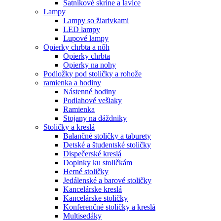
Šatníkové skrine a lavice
Lampy
Lampy so žiarivkami
LED lampy
Lupové lampy
Opierky chrbta a nôh
Opierky chrbta
Opierky na nohy
Podložky pod stoličky a rohože
ramienka a hodiny
Nástenné hodiny
Podlahové vešiaky
Ramienka
Stojany na dáždniky
Stoličky a kreslá
Balančné stoličky a taburety
Detské a študentské stoličky
Dispečerské kreslá
Doplnky ku stoličkám
Herné stoličky
Jedálenské a barové stoličky
Kancelárske kreslá
Kancelárske stoličky
Konferenčné stoličky a kreslá
Multisedáky