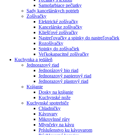
Samofarbiace pečiatky
Sady kancelárskych potrieb
Zošívačky
Elektrické zošívačky
Kancelárske zošívačky
Kliešťové zošívačky
Nastreľovačky a spinky do nastreľovačiek
Rozošívačky
Spinky do zošívačiek
Veľkokapacitné zošívačky
Kuchynka a jedáleň
Jednorazový riad
Jednorázový bio riad
Jednorazový papierový riad
Jednorazový plastový riad
Krájanie
Dosky na krájanie
Kuchynské nože
Kuchynské spotrebiče
Chladničky
Kávovary
Mikrovlnné rúry
Mlynčeky na kávu
Príslušenstvo ku kávovarom