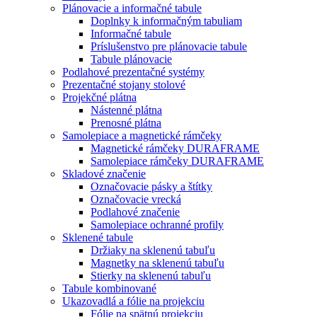
Plánovacie a informačné tabule
Doplnky k informačným tabuliam
Informačné tabule
Príslušenstvo pre plánovacie tabule
Tabule plánovacie
Podlahové prezentačné systémy
Prezentačné stojany stolové
Projekčné plátna
Nástenné plátna
Prenosné plátna
Samolepiace a magnetické rámčeky
Magnetické rámčeky DURAFRAME
Samolepiace rámčeky DURAFRAME
Skladové značenie
Označovacie pásky a štítky
Označovacie vrecká
Podlahové značenie
Samolepiace ochranné profily
Sklenené tabule
Držiaky na sklenenú tabuľu
Magnetky na sklenenú tabuľu
Stierky na sklenenú tabuľu
Tabule kombinované
Ukazovadlá a fólie na projekciu
Fólie na spätnú projekciu