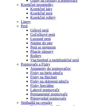
Gumy na ceruzky a popisovače
Korekčné prostriedky
Korekčné laky
Korekčné perá
Korekčné rollery
Linery
Perá
Gélové perá
Guľočkové perá
Luxusné perá
Náplne do pier
Perá so stojanom
Písacie súpravy
Rollery
Viacfarebné a multifunkčné perá
Popisovače a Fixky
Atramenty do popisovačov
Fixky na bielu tabuľu
Fixky na flipchart
Fixky na sklenenú tabuľu
Fixky špeciálne
Lakové popisovače
Permanentné popisovače
Priemyselné popisovače
Strúhadlá na ceruzky