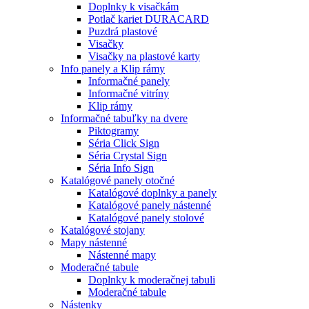
Doplnky k visačkám
Potlač kariet DURACARD
Puzdrá plastové
Visačky
Visačky na plastové karty
Info panely a Klip rámy
Informačné panely
Informačné vitríny
Klip rámy
Informačné tabuľky na dvere
Piktogramy
Séria Click Sign
Séria Crystal Sign
Séria Info Sign
Katalógové panely otočné
Katalógové doplnky a panely
Katalógové panely nástenné
Katalógové panely stolové
Katalógové stojany
Mapy nástenné
Nástenné mapy
Moderačné tabule
Doplnky k moderačnej tabuli
Moderačné tabule
Nástenky