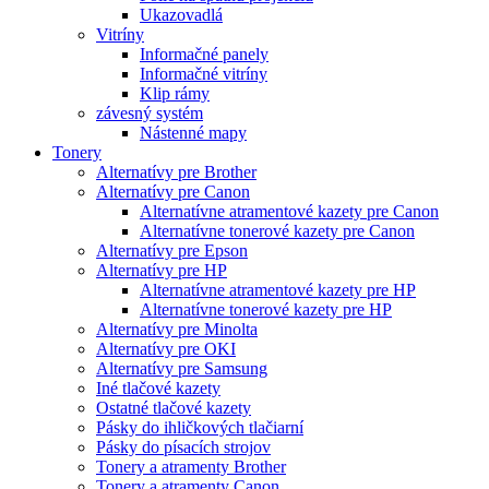
Ukazovadlá
Vitríny
Informačné panely
Informačné vitríny
Klip rámy
závesný systém
Nástenné mapy
Tonery
Alternatívy pre Brother
Alternatívy pre Canon
Alternatívne atramentové kazety pre Canon
Alternatívne tonerové kazety pre Canon
Alternatívy pre Epson
Alternatívy pre HP
Alternatívne atramentové kazety pre HP
Alternatívne tonerové kazety pre HP
Alternatívy pre Minolta
Alternatívy pre OKI
Alternatívy pre Samsung
Iné tlačové kazety
Ostatné tlačové kazety
Pásky do ihličkových tlačiarní
Pásky do písacích strojov
Tonery a atramenty Brother
Tonery a atramenty Canon