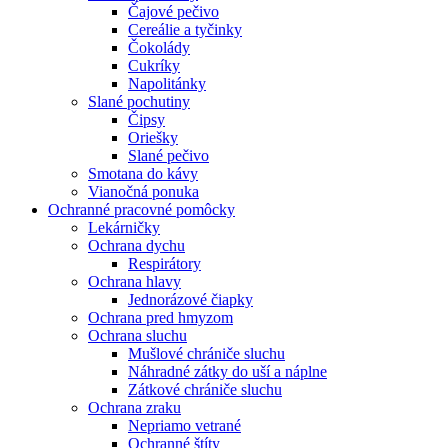
Čajové pečivo
Cereálie a tyčinky
Čokolády
Cukríky
Napolitánky
Slané pochutiny
Čipsy
Oriešky
Slané pečivo
Smotana do kávy
Vianočná ponuka
Ochranné pracovné pomôcky
Lekárničky
Ochrana dychu
Respirátory
Ochrana hlavy
Jednorázové čiapky
Ochrana pred hmyzom
Ochrana sluchu
Mušlové chrániče sluchu
Náhradné zátky do uší a náplne
Zátkové chrániče sluchu
Ochrana zraku
Nepriamo vetrané
Ochranné štíty