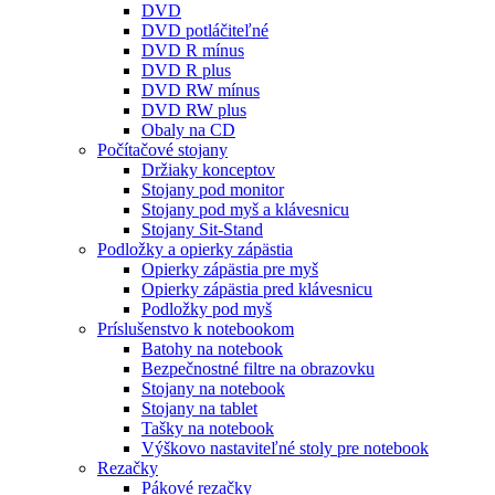
DVD
DVD potláčiteľné
DVD R mínus
DVD R plus
DVD RW mínus
DVD RW plus
Obaly na CD
Počítačové stojany
Držiaky konceptov
Stojany pod monitor
Stojany pod myš a klávesnicu
Stojany Sit-Stand
Podložky a opierky zápästia
Opierky zápästia pre myš
Opierky zápästia pred klávesnicu
Podložky pod myš
Príslušenstvo k notebookom
Batohy na notebook
Bezpečnostné filtre na obrazovku
Stojany na notebook
Stojany na tablet
Tašky na notebook
Výškovo nastaviteľné stoly pre notebook
Rezačky
Pákové rezačky