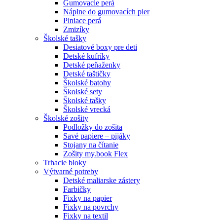
Gumovacie perá
Náplne do gumovacích pier
Plniace perá
Zmizíky
Školské tašky
Desiatové boxy pre deti
Detské kufríky
Detské peňaženky
Detské taštičky
Školské batohy
Školské sety
Školské tašky
Školské vrecká
Školské zošity
Podložky do zošita
Savé papiere – pijáky
Stojany na čítanie
Zošity my.book Flex
Trhacie bloky
Výtvarné potreby
Detské maliarske zástery
Farbičky
Fixky na papier
Fixky na povrchy
Fixky na textil