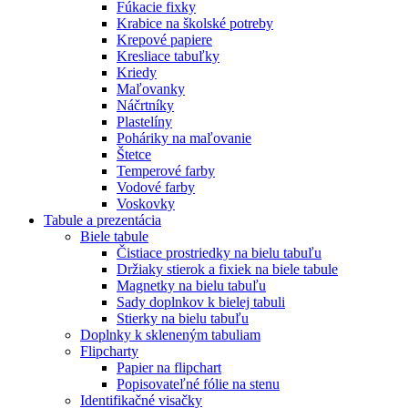
Fúkacie fixky
Krabice na školské potreby
Krepové papiere
Kresliace tabuľky
Kriedy
Maľovanky
Náčrtníky
Plastelíny
Poháriky na maľovanie
Štetce
Temperové farby
Vodové farby
Voskovky
Tabule a prezentácia
Biele tabule
Čistiace prostriedky na bielu tabuľu
Držiaky stierok a fixiek na biele tabule
Magnetky na bielu tabuľu
Sady doplnkov k bielej tabuli
Stierky na bielu tabuľu
Doplnky k skleneným tabuliam
Flipcharty
Papier na flipchart
Popisovateľné fólie na stenu
Identifikačné visačky