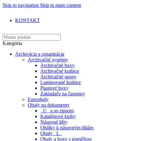
Skip to navigation
Skip to main content
📞 V PRÍPADE OTÁZOK VOLAJTE
0915 170 019
KONTAKT
Kategória
Archivácia a organizácia
Archivačné systémy
Archivačné boxy
Archivačné krabice
Archivačné spony
Laminované krabice
Plastové boxy
Zakladače na časopisy
Euroobaly
Obaly na dokumenty
_U_ a so zipsom
Katalógové knihy
Násuvné lišty
Obálky k násuvným lištám
Obaly _L_
Obaly a boxy s gumičkou