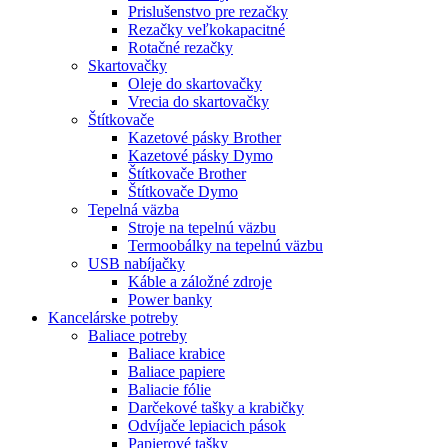
Prislušenstvo pre rezačky
Rezačky veľkokapacitné
Rotačné rezačky
Skartovačky
Oleje do skartovačky
Vrecia do skartovačky
Štítkovače
Kazetové pásky Brother
Kazetové pásky Dymo
Štítkovače Brother
Štítkovače Dymo
Tepelná väzba
Stroje na tepelnú väzbu
Termoobálky na tepelnú väzbu
USB nabíjačky
Káble a záložné zdroje
Power banky
Kancelárske potreby
Baliace potreby
Baliace krabice
Baliace papiere
Baliacie fólie
Darčekové tašky a krabičky
Odvíjače lepiacich pások
Papierové tašky