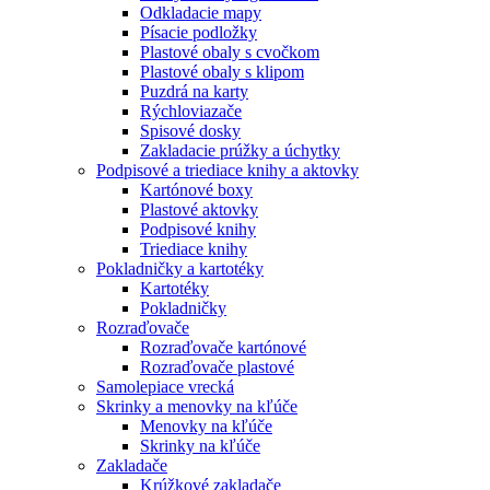
Odkladacie mapy
Písacie podložky
Plastové obaly s cvočkom
Plastové obaly s klipom
Puzdrá na karty
Rýchloviazače
Spisové dosky
Zakladacie prúžky a úchytky
Podpisové a triediace knihy a aktovky
Kartónové boxy
Plastové aktovky
Podpisové knihy
Triediace knihy
Pokladničky a kartotéky
Kartotéky
Pokladničky
Rozraďovače
Rozraďovače kartónové
Rozraďovače plastové
Samolepiace vrecká
Skrinky a menovky na kľúče
Menovky na kľúče
Skrinky na kľúče
Zakladače
Krúžkové zakladače