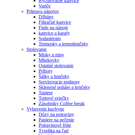
Rýchlovarné kanvice
Variče
Príprava nápojov
Džbány
Filtračné kanvice
Flaše na nápoje
kanvice a karafy
Sodastream
Termosky a termohrnčeky
Stolovanie
Misky a misy
Mliekovky
Ostatné stolovanie
Príbory
Šálky a hrnčeky
Servírovacie podnosy
Sklenené poháre a hrnčeky
Taniere
Tortové sviečky
Zásobníky Coffee break
Vybavenie kuchyne
Dózy na potraviny
Papiere na pečenie
Potravinové fólie
Tvorítka na ľad