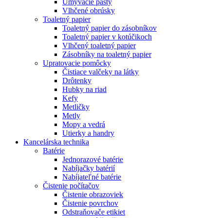
Umývacie pasty
Vlhčené obrúsky
Toaletný papier
Toaletný papier do zásobníkov
Toaletný papier v kotúčikoch
Vlhčený toaletný papier
Zásobníky na toaletný papier
Upratovacie pomôcky
Čistiace valčeky na látky
Drôtenky
Hubky na riad
Kefy
Metličky
Metly
Mopy a vedrá
Utierky a handry
Kancelárska technika
Batérie
Jednorazové batérie
Nabíjačky batérií
Nabíjateľné batérie
Čistenie počítačov
Čistenie obrazoviek
Čistenie povrchov
Odstraňovače etikiet