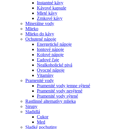
Instantné kávy
Kávové kapsule
Mleté kávy
Zrnkové kávy
Minerálne vody
Mlieko
Mlieko do kávy
Ochutené nápoje
Energetické nápoje
Iontové nápoje
Kolové nápoje
Ľadové čaje
Nealkoholické pivá
Ovocné nápoje
Vitamíny
Pramenité vody
Pramenité vody jemne sýtené
Pramenité vody nesýtené
Pramenité vody sýtené
Rastlinné alternatívy mlieka
Sirupy
Sladidlá
Cukor
Med
Sladké pochutiny