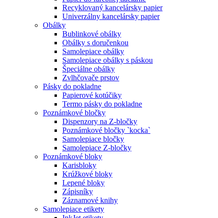
Recyklovaný kancelársky papier
Univerzálny kancelársky papier
Obálky
Bublinkové obálky
Obálky s doručenkou
Samolepiace obálky
Samolepiace obálky s páskou
Špeciálne obálky
Zvlhčovače prstov
Pásky do pokladne
Papierové kotúčiky
Termo pásky do pokladne
Poznámkové bločky
Dispenzory na Z-bločky
Poznámkové bločky `kocka`
Samolepiace bločky
Samolepiace Z-bločky
Poznámkové bloky
Karisbloky
Krúžkové bloky
Lepené bloky
Zápisníky
Záznamové knihy
Samolepiace etikety
InkJet etikety