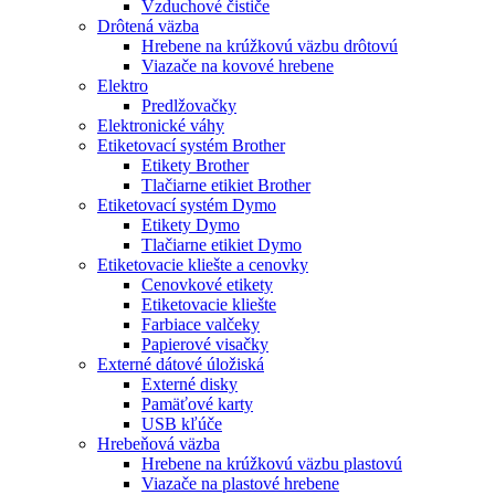
Vzduchové čističe
Drôtená väzba
Hrebene na krúžkovú väzbu drôtovú
Viazače na kovové hrebene
Elektro
Predlžovačky
Elektronické váhy
Etiketovací systém Brother
Etikety Brother
Tlačiarne etikiet Brother
Etiketovací systém Dymo
Etikety Dymo
Tlačiarne etikiet Dymo
Etiketovacie kliešte a cenovky
Cenovkové etikety
Etiketovacie kliešte
Farbiace valčeky
Papierové visačky
Externé dátové úložiská
Externé disky
Pamäťové karty
USB kľúče
Hrebeňová väzba
Hrebene na krúžkovú väzbu plastovú
Viazače na plastové hrebene