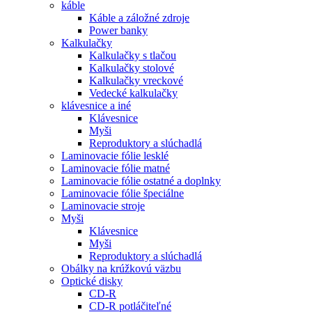
káble
Káble a záložné zdroje
Power banky
Kalkulačky
Kalkulačky s tlačou
Kalkulačky stolové
Kalkulačky vreckové
Vedecké kalkulačky
klávesnice a iné
Klávesnice
Myši
Reproduktory a slúchadlá
Laminovacie fólie lesklé
Laminovacie fólie matné
Laminovacie fólie ostatné a doplnky
Laminovacie fólie špeciálne
Laminovacie stroje
Myši
Klávesnice
Myši
Reproduktory a slúchadlá
Obálky na krúžkovú väzbu
Optické disky
CD-R
CD-R potláčiteľné