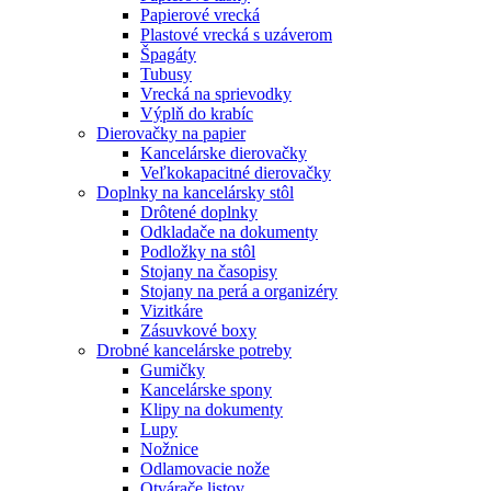
Papierové vrecká
Plastové vrecká s uzáverom
Špagáty
Tubusy
Vrecká na sprievodky
Výplň do krabíc
Dierovačky na papier
Kancelárske dierovačky
Veľkokapacitné dierovačky
Doplnky na kancelársky stôl
Drôtené doplnky
Odkladače na dokumenty
Podložky na stôl
Stojany na časopisy
Stojany na perá a organizéry
Vizitkáre
Zásuvkové boxy
Drobné kancelárske potreby
Gumičky
Kancelárske spony
Klipy na dokumenty
Lupy
Nožnice
Odlamovacie nože
Otvárače listov