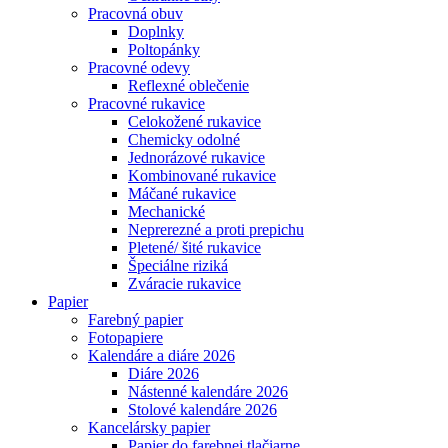
Pracovná obuv
Doplnky
Poltopánky
Pracovné odevy
Reflexné oblečenie
Pracovné rukavice
Celokožené rukavice
Chemicky odolné
Jednorázové rukavice
Kombinované rukavice
Máčané rukavice
Mechanické
Neprerezné a proti prepichu
Pletené/ šité rukavice
Špeciálne riziká
Zváracie rukavice
Papier
Farebný papier
Fotopapiere
Kalendáre a diáre 2026
Diáre 2026
Nástenné kalendáre 2026
Stolové kalendáre 2026
Kancelársky papier
Papier do farebnej tlačiarne