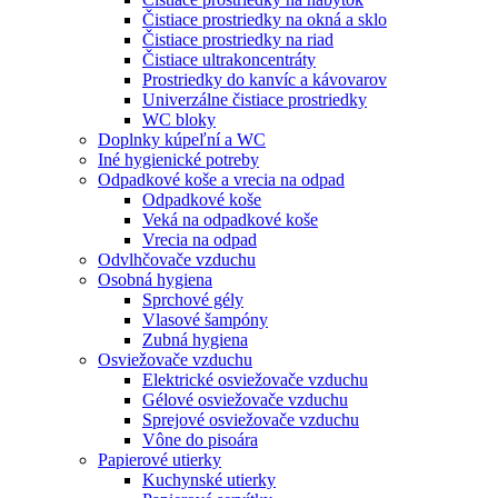
Čistiace prostriedky na okná a sklo
Čistiace prostriedky na riad
Čistiace ultrakoncentráty
Prostriedky do kanvíc a kávovarov
Univerzálne čistiace prostriedky
WC bloky
Doplnky kúpeľní a WC
Iné hygienické potreby
Odpadkové koše a vrecia na odpad
Odpadkové koše
Veká na odpadkové koše
Vrecia na odpad
Odvlhčovače vzduchu
Osobná hygiena
Sprchové gély
Vlasové šampóny
Zubná hygiena
Osviežovače vzduchu
Elektrické osviežovače vzduchu
Gélové osviežovače vzduchu
Sprejové osviežovače vzduchu
Vône do pisoára
Papierové utierky
Kuchynské utierky