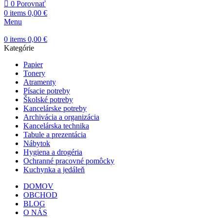
0
Porovnať
0
items
0,00
€
Menu
0
items
0,00
€
Kategórie
Papier
Tonery
Atramenty
Písacie potreby
Školské potreby
Kancelárske potreby
Archivácia a organizácia
Kancelárska technika
Tabule a prezentácia
Nábytok
Hygiena a drogéria
Ochranné pracovné pomôcky
Kuchynka a jedáleň
DOMOV
OBCHOD
BLOG
O NÁS