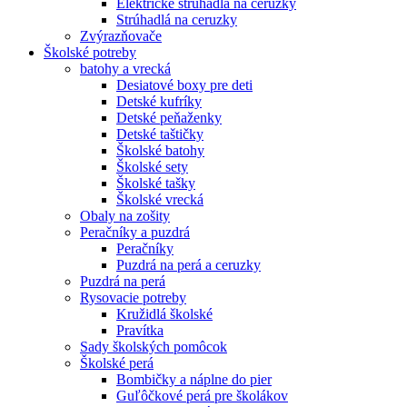
Elektrické strúhadlá na ceruzky
Strúhadlá na ceruzky
Zvýrazňovače
Školské potreby
batohy a vrecká
Desiatové boxy pre deti
Detské kufríky
Detské peňaženky
Detské taštičky
Školské batohy
Školské sety
Školské tašky
Školské vrecká
Obaly na zošity
Peračníky a puzdrá
Peračníky
Puzdrá na perá a ceruzky
Puzdrá na perá
Rysovacie potreby
Kružidlá školské
Pravítka
Sady školských pomôcok
Školské perá
Bombičky a náplne do pier
Guľôčkové perá pre školákov