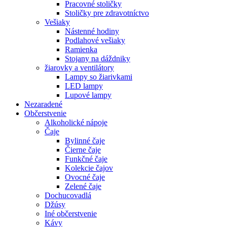
Pracovné stoličky
Stoličky pre zdravotníctvo
Vešiaky
Nástenné hodiny
Podlahové vešiaky
Ramienka
Stojany na dáždniky
žiarovky a ventilátory
Lampy so žiarivkami
LED lampy
Lupové lampy
Nezaradené
Občerstvenie
Alkoholické nápoje
Čaje
Bylinné čaje
Čierne čaje
Funkčné čaje
Kolekcie čajov
Ovocné čaje
Zelené čaje
Dochucovadlá
Džúsy
Iné občerstvenie
Kávy