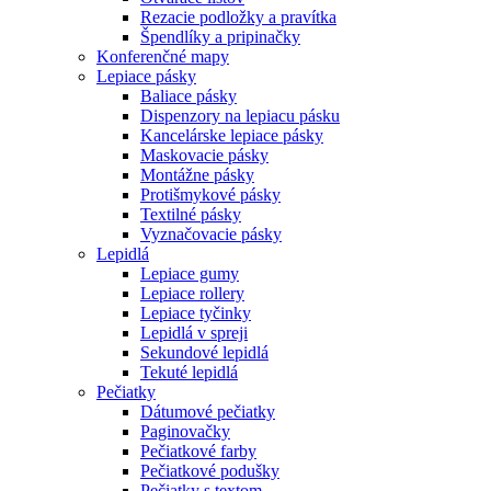
Rezacie podložky a pravítka
Špendlíky a pripinačky
Konferenčné mapy
Lepiace pásky
Baliace pásky
Dispenzory na lepiacu pásku
Kancelárske lepiace pásky
Maskovacie pásky
Montážne pásky
Protišmykové pásky
Textilné pásky
Vyznačovacie pásky
Lepidlá
Lepiace gumy
Lepiace rollery
Lepiace tyčinky
Lepidlá v spreji
Sekundové lepidlá
Tekuté lepidlá
Pečiatky
Dátumové pečiatky
Paginovačky
Pečiatkové farby
Pečiatkové podušky
Pečiatky s textom