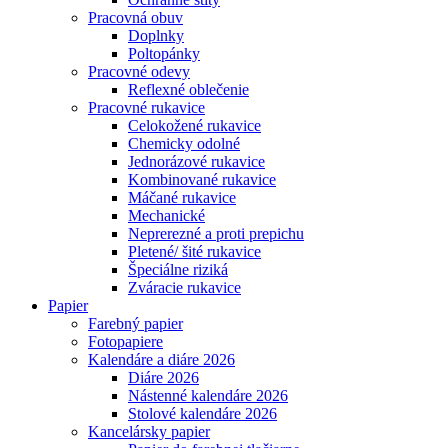
Pracovná obuv
Doplnky
Poltopánky
Pracovné odevy
Reflexné oblečenie
Pracovné rukavice
Celokožené rukavice
Chemicky odolné
Jednorázové rukavice
Kombinované rukavice
Máčané rukavice
Mechanické
Neprerezné a proti prepichu
Pletené/ šité rukavice
Špeciálne riziká
Zváracie rukavice
Papier
Farebný papier
Fotopapiere
Kalendáre a diáre 2026
Diáre 2026
Nástenné kalendáre 2026
Stolové kalendáre 2026
Kancelársky papier