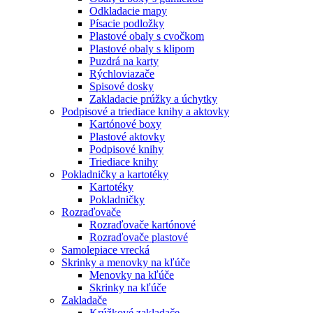
Odkladacie mapy
Písacie podložky
Plastové obaly s cvočkom
Plastové obaly s klipom
Puzdrá na karty
Rýchloviazače
Spisové dosky
Zakladacie prúžky a úchytky
Podpisové a triediace knihy a aktovky
Kartónové boxy
Plastové aktovky
Podpisové knihy
Triediace knihy
Pokladničky a kartotéky
Kartotéky
Pokladničky
Rozraďovače
Rozraďovače kartónové
Rozraďovače plastové
Samolepiace vrecká
Skrinky a menovky na kľúče
Menovky na kľúče
Skrinky na kľúče
Zakladače
Krúžkové zakladače