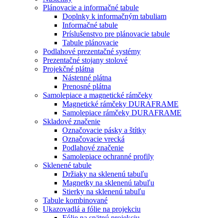
Plánovacie a informačné tabule
Doplnky k informačným tabuliam
Informačné tabule
Príslušenstvo pre plánovacie tabule
Tabule plánovacie
Podlahové prezentačné systémy
Prezentačné stojany stolové
Projekčné plátna
Nástenné plátna
Prenosné plátna
Samolepiace a magnetické rámčeky
Magnetické rámčeky DURAFRAME
Samolepiace rámčeky DURAFRAME
Skladové značenie
Označovacie pásky a štítky
Označovacie vrecká
Podlahové značenie
Samolepiace ochranné profily
Sklenené tabule
Držiaky na sklenenú tabuľu
Magnetky na sklenenú tabuľu
Stierky na sklenenú tabuľu
Tabule kombinované
Ukazovadlá a fólie na projekciu
Fólie na spätnú projekciu