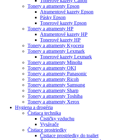
Tonerové kazety Canon
Tonery a atramenty Epson
Atramentové kazety Epson
Pásky Epson
Tonerové kazety Epson
Tonery a atramenty HP
Atramentové kazety HP
Tonerové kazety HP
Tonery a atramenty Kyocera
Tonery a atramenty Lexmark
Tonerové kazety Lexmark
Tonery a atramenty Minolta
Tonery a atramenty OKI
Tonery a atramenty Panasonic
Tonery a atramenty Ricoh
Tonery a atramenty Samsung
Tonery a atramenty Sharp
Tonery a atramenty Toshiba
Tonery a atramenty Xerox
Hygiena a drogéria
Čistiaca technika
Čističky vzduchu
Vysávače
Čistiace prostriedky
Čistiace prostriedky do toaliet