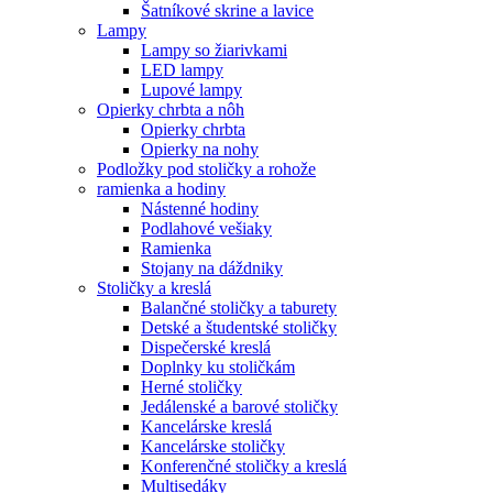
Šatníkové skrine a lavice
Lampy
Lampy so žiarivkami
LED lampy
Lupové lampy
Opierky chrbta a nôh
Opierky chrbta
Opierky na nohy
Podložky pod stoličky a rohože
ramienka a hodiny
Nástenné hodiny
Podlahové vešiaky
Ramienka
Stojany na dáždniky
Stoličky a kreslá
Balančné stoličky a taburety
Detské a študentské stoličky
Dispečerské kreslá
Doplnky ku stoličkám
Herné stoličky
Jedálenské a barové stoličky
Kancelárske kreslá
Kancelárske stoličky
Konferenčné stoličky a kreslá
Multisedáky