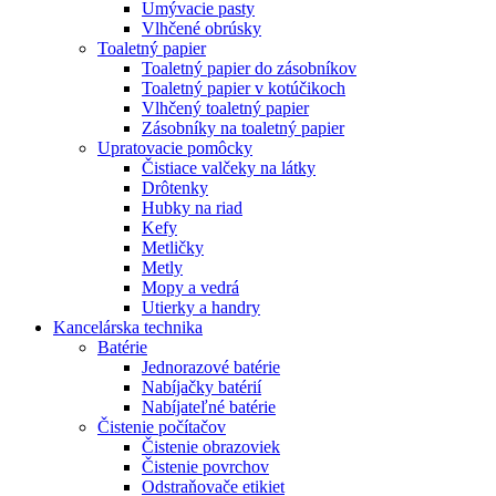
Umývacie pasty
Vlhčené obrúsky
Toaletný papier
Toaletný papier do zásobníkov
Toaletný papier v kotúčikoch
Vlhčený toaletný papier
Zásobníky na toaletný papier
Upratovacie pomôcky
Čistiace valčeky na látky
Drôtenky
Hubky na riad
Kefy
Metličky
Metly
Mopy a vedrá
Utierky a handry
Kancelárska technika
Batérie
Jednorazové batérie
Nabíjačky batérií
Nabíjateľné batérie
Čistenie počítačov
Čistenie obrazoviek
Čistenie povrchov
Odstraňovače etikiet