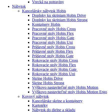
Vrecká na potraviny
Nábytok
Kancelársky nábytok Hobis
Doplnky ku skriniam Hobis Drive
Doplnky ku skriniam Hobis Strong
Kontajnery Hobis
Pracovné stoly Hobis Cross
Pracovné stoly Hobis Flex
Pracovné stoly Hobis Gate
Pracovné stoly Hobis Uni
Prídavné stoly Hobis Cross
Prídavné stoly Hobis Flex
Prídavné stoly Hobis Gate
Rokovacie stoly Hobis Cross
Rokovacie stoly Hobis Flex
Rokovacie stoly Hobis Gate
Rokovacie stoly Hobis Uni
Skrine Hobis Drive
Skrine Hobis Strong
Výškovo nastaviteľné stoly Hobis Motion
Výškovo nastaviteľné stoly Hobis Motion Ergo
Kovový nábytok
Kancelárske skrine a kontajnery
Kartotéky
Nábytok do dielne a skladu