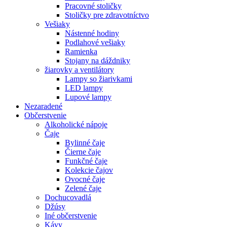
Pracovné stoličky
Stoličky pre zdravotníctvo
Vešiaky
Nástenné hodiny
Podlahové vešiaky
Ramienka
Stojany na dáždniky
žiarovky a ventilátory
Lampy so žiarivkami
LED lampy
Lupové lampy
Nezaradené
Občerstvenie
Alkoholické nápoje
Čaje
Bylinné čaje
Čierne čaje
Funkčné čaje
Kolekcie čajov
Ovocné čaje
Zelené čaje
Dochucovadlá
Džúsy
Iné občerstvenie
Kávy