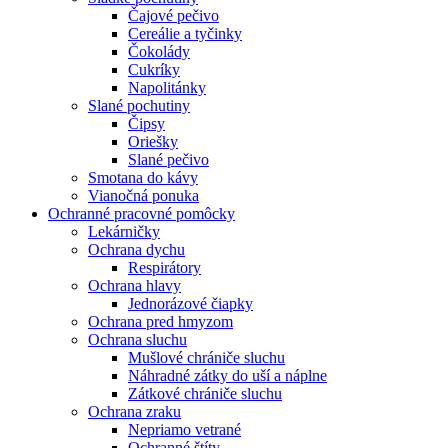
Čajové pečivo
Cereálie a tyčinky
Čokolády
Cukríky
Napolitánky
Slané pochutiny
Čipsy
Oriešky
Slané pečivo
Smotana do kávy
Vianočná ponuka
Ochranné pracovné pomôcky
Lekárničky
Ochrana dychu
Respirátory
Ochrana hlavy
Jednorázové čiapky
Ochrana pred hmyzom
Ochrana sluchu
Mušlové chrániče sluchu
Náhradné zátky do uší a náplne
Zátkové chrániče sluchu
Ochrana zraku
Nepriamo vetrané
Ochranné štíty