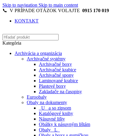
Skip to navigation
Skip to main content
📞 V PRÍPADE OTÁZOK VOLAJTE
0915 170 019
KONTAKT
Kategória
Archivácia a organizácia
Archivačné systémy
Archivačné boxy
Archivačné krabice
Archivačné spony
Laminované krabice
Plastové boxy
Zakladače na časopisy
Euroobaly
Obaly na dokumenty
_U_ a so zipsom
Katalógové knihy
Násuvné lišty
Obálky k násuvným lištám
Obaly _L_
Obaly a boxy s gumičkou