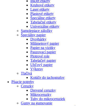
InkJet etikety
Kruhové etikety
Laser etikety
Plastové etikety
Špeciálne etikety
Tabelačné etikety
Univerzálne etikety
Samolepiace záložky
Špeciálny papier
Dvojhárky
Milimetrový papier
Papier na vizitky
Pauzovací papier
Plotrové role
Tabelačný papier
Uhľový papier
Výkresy
Tlačivá
Kotúče do tachografov
Písacie potreby
Ceruzky
Drevené ceruzky
Mikroceruzky
Tuhy do mikroceruziek
Gumy na gumovanie