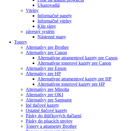
Ukazovadlá
Vitríny
Informačné panely
Informačné vitríny
Klip rámy
závesný systém
Nástenné mapy
Tonery
Alternatívy pre Brother
Alternatívy pre Canon
Alternatívne atramentové kazety pre Canon
Alternatívne tonerové kazety pre Canon
Alternatívy pre Epson
Alternatívy pre HP
Alternatívne atramentové kazety pre HP
Alternatívne tonerové kazety pre HP
Alternatívy pre Minolta
Alternatívy pre OKI
Alternatívy pre Samsung
Iné tlačové kazety
Ostatné tlačové kazety
Pásky do ihličkových tlačiarní
Pásky do písacích strojov
Tonery a atramenty Brother