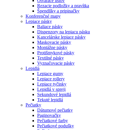
Otvárače listov
Rezacie podložky a pravítka
Špendlíky a pripinačky
Konferenčné mapy
Lepiace pásky
Baliace pásky
Dispenzory na lepiacu pásku
Kancelárske lepiace pásky
Maskovacie pásky
Montážne pásky
Protišmykové pásky
Textilné pásky
Vyznačovacie pásky
Lepidlá
Lepiace gumy
Lepiace rollery
Lepiace tyčinky
Lepidlá v spreji
Sekundové lepidlá
Tekuté lepidlá
Pečiatky
Dátumové pečiatky
Paginovačky
Pečiatkové farby
Pečiatkové podušky