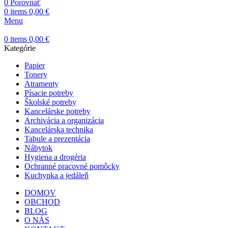
0
Porovnať
0
items
0,00
€
Menu
0
items
0,00
€
Kategórie
Papier
Tonery
Atramenty
Písacie potreby
Školské potreby
Kancelárske potreby
Archivácia a organizácia
Kancelárska technika
Tabule a prezentácia
Nábytok
Hygiena a drogéria
Ochranné pracovné pomôcky
Kuchynka a jedáleň
DOMOV
OBCHOD
BLOG
O NÁS