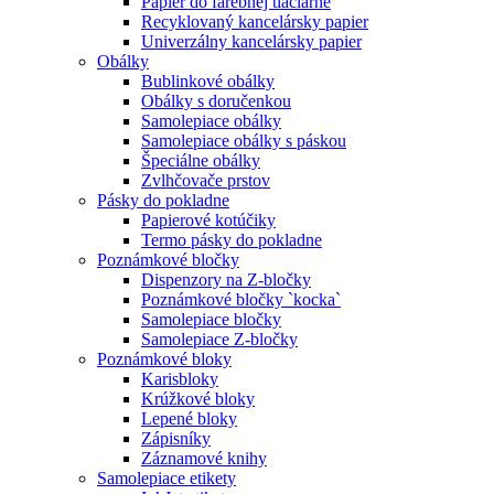
Papier do farebnej tlačiarne
Recyklovaný kancelársky papier
Univerzálny kancelársky papier
Obálky
Bublinkové obálky
Obálky s doručenkou
Samolepiace obálky
Samolepiace obálky s páskou
Špeciálne obálky
Zvlhčovače prstov
Pásky do pokladne
Papierové kotúčiky
Termo pásky do pokladne
Poznámkové bločky
Dispenzory na Z-bločky
Poznámkové bločky `kocka`
Samolepiace bločky
Samolepiace Z-bločky
Poznámkové bloky
Karisbloky
Krúžkové bloky
Lepené bloky
Zápisníky
Záznamové knihy
Samolepiace etikety