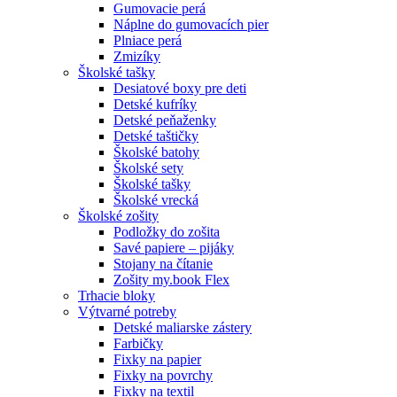
Gumovacie perá
Náplne do gumovacích pier
Plniace perá
Zmizíky
Školské tašky
Desiatové boxy pre deti
Detské kufríky
Detské peňaženky
Detské taštičky
Školské batohy
Školské sety
Školské tašky
Školské vrecká
Školské zošity
Podložky do zošita
Savé papiere – pijáky
Stojany na čítanie
Zošity my.book Flex
Trhacie bloky
Výtvarné potreby
Detské maliarske zástery
Farbičky
Fixky na papier
Fixky na povrchy
Fixky na textil