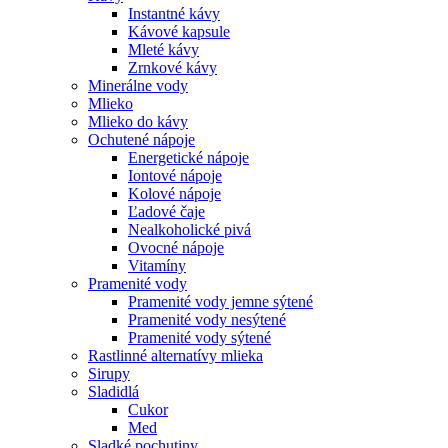
Instantné kávy
Kávové kapsule
Mleté kávy
Zrnkové kávy
Minerálne vody
Mlieko
Mlieko do kávy
Ochutené nápoje
Energetické nápoje
Iontové nápoje
Kolové nápoje
Ľadové čaje
Nealkoholické pivá
Ovocné nápoje
Vitamíny
Pramenité vody
Pramenité vody jemne sýtené
Pramenité vody nesýtené
Pramenité vody sýtené
Rastlinné alternatívy mlieka
Sirupy
Sladidlá
Cukor
Med
Sladké pochutiny