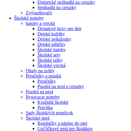
Elektrické strúhadlá na ceruzky
Strúhadlá na ceruzky
Zvýrazňovače
Školské potreby
batohy a vrecká
Desiatové boxy pre deti
Detské kufríky
Detské peňaženky
Detské taštičky
Školské batohy
Školské sety
Školské tašky
Školské vrecká
Obaly na zošity
Peračníky a puzdrá
Peračníky
Puzdrá na perá a ceruzky
Puzdrá na perá
Rysovacie potreby
Kružidlá školské
Pravítka
Sady školských pomôcok
Školské perá
Bombičky a náplne do pier
Guľôčkové perá pre školákov