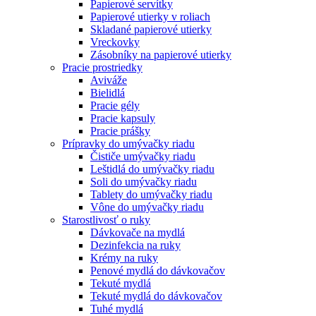
Papierové servítky
Papierové utierky v roliach
Skladané papierové utierky
Vreckovky
Zásobníky na papierové utierky
Pracie prostriedky
Aviváže
Bielidlá
Pracie gély
Pracie kapsuly
Pracie prášky
Prípravky do umývačky riadu
Čističe umývačky riadu
Leštidlá do umývačky riadu
Soli do umývačky riadu
Tablety do umývačky riadu
Vône do umývačky riadu
Starostlivosť o ruky
Dávkovače na mydlá
Dezinfekcia na ruky
Krémy na ruky
Penové mydlá do dávkovačov
Tekuté mydlá
Tekuté mydlá do dávkovačov
Tuhé mydlá