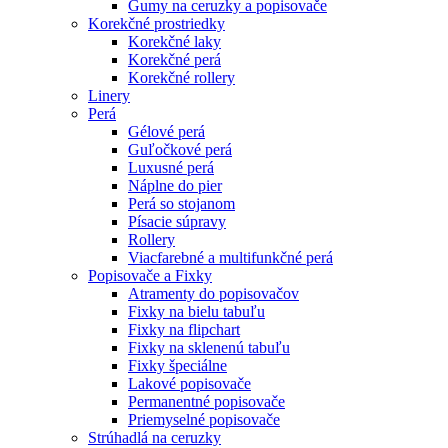
Gumy na ceruzky a popisovače
Korekčné prostriedky
Korekčné laky
Korekčné perá
Korekčné rollery
Linery
Perá
Gélové perá
Guľočkové perá
Luxusné perá
Náplne do pier
Perá so stojanom
Písacie súpravy
Rollery
Viacfarebné a multifunkčné perá
Popisovače a Fixky
Atramenty do popisovačov
Fixky na bielu tabuľu
Fixky na flipchart
Fixky na sklenenú tabuľu
Fixky špeciálne
Lakové popisovače
Permanentné popisovače
Priemyselné popisovače
Strúhadlá na ceruzky