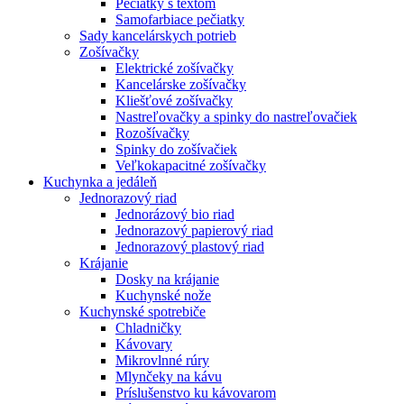
Pečiatky s textom
Samofarbiace pečiatky
Sady kancelárskych potrieb
Zošívačky
Elektrické zošívačky
Kancelárske zošívačky
Kliešťové zošívačky
Nastreľovačky a spinky do nastreľovačiek
Rozošívačky
Spinky do zošívačiek
Veľkokapacitné zošívačky
Kuchynka a jedáleň
Jednorazový riad
Jednorázový bio riad
Jednorazový papierový riad
Jednorazový plastový riad
Krájanie
Dosky na krájanie
Kuchynské nože
Kuchynské spotrebiče
Chladničky
Kávovary
Mikrovlnné rúry
Mlynčeky na kávu
Príslušenstvo ku kávovarom