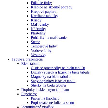
Fúkacie fixky
Krabice na školské potreby
Krepové papiere
Kresliace tabuľky
Kriedy
Maľovanky
Náčrtníky
Plastelíny
Poháriky na maľovanie
Štetce
Temperové farby
Vodové farby
Voskovky
Tabule a prezentácia
Biele tabule
Čistiace prostriedky na bielu tabuľu
Držiaky stierok a fixiek na biele tabule
Magnetky na bielu tabuľu
Sady doplnkov k bielej tabuli
Stierky na bielu tabuľu
Doplnky k skleneným tabuliam
Flipcharty
Papier na flipchart
Popisovateľné fólie na stenu
Identifikačné visačky