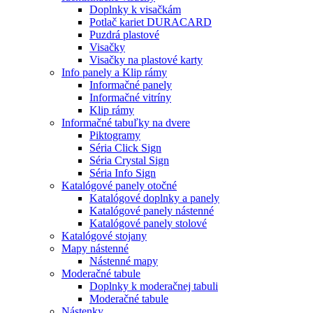
Doplnky k visačkám
Potlač kariet DURACARD
Puzdrá plastové
Visačky
Visačky na plastové karty
Info panely a Klip rámy
Informačné panely
Informačné vitríny
Klip rámy
Informačné tabuľky na dvere
Piktogramy
Séria Click Sign
Séria Crystal Sign
Séria Info Sign
Katalógové panely otočné
Katalógové doplnky a panely
Katalógové panely nástenné
Katalógové panely stolové
Katalógové stojany
Mapy nástenné
Nástenné mapy
Moderačné tabule
Doplnky k moderačnej tabuli
Moderačné tabule
Nástenky