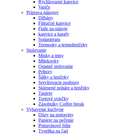
Rýchlovarné kanvice
Variče
Príprava nápojov
Džbány
Filtračné kanvice
Flaše na nápoje
kanvice a karafy
Sodastream
Termosky a termohrnčeky
Stolovanie
Misky a misy
Mliekovky
Ostatné stolovanie
Príbory
Šálky a hrnčeky
Servírovacie podnosy
Sklenené poháre a hrnčeky
Taniere
Tortové sviečky
Zásobníky Coffee break
Vybavenie kuchyne
Dózy na potraviny
Papiere na pečenie
Potravinové fólie
Tvorítka na ľad