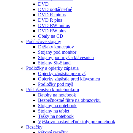
DVD
DVD potláčiteľné
DVD R mínus
DVD R plus
DVD RW mínus
DVD RW plus
Obaly na CD
Počítačové stojany
Držiaky konceptov
Stojany pod monitor
Stojany pod myš a klávesnicu
Stojany Sit-Stand
Podložky a opierky zápästia
Opierky zápästia pre myš
Opierky zápästia pred klávesnicu
Podložky pod myš
Príslušenstvo k notebookom
Batohy na notebook
Bezpečnostné filtre na obrazovku
Stojany na notebook
Stojany na tablet
Tašky na notebook
Výškovo nastaviteľné stoly pre notebook
Rezačky
Pákové rezačky