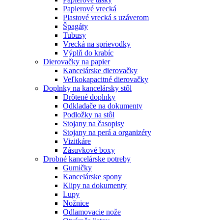
Papierové vrecká
Plastové vrecká s uzáverom
Špagáty
Tubusy
Vrecká na sprievodky
Výplň do krabíc
Dierovačky na papier
Kancelárske dierovačky
Veľkokapacitné dierovačky
Doplnky na kancelársky stôl
Drôtené doplnky
Odkladače na dokumenty
Podložky na stôl
Stojany na časopisy
Stojany na perá a organizéry
Vizitkáre
Zásuvkové boxy
Drobné kancelárske potreby
Gumičky
Kancelárske spony
Klipy na dokumenty
Lupy
Nožnice
Odlamovacie nože