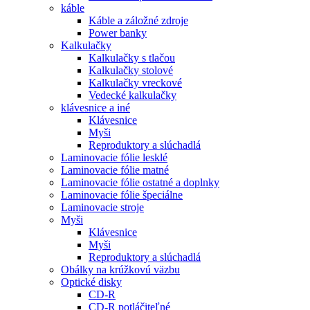
káble
Káble a záložné zdroje
Power banky
Kalkulačky
Kalkulačky s tlačou
Kalkulačky stolové
Kalkulačky vreckové
Vedecké kalkulačky
klávesnice a iné
Klávesnice
Myši
Reproduktory a slúchadlá
Laminovacie fólie lesklé
Laminovacie fólie matné
Laminovacie fólie ostatné a doplnky
Laminovacie fólie špeciálne
Laminovacie stroje
Myši
Klávesnice
Myši
Reproduktory a slúchadlá
Obálky na krúžkovú väzbu
Optické disky
CD-R
CD-R potláčiteľné