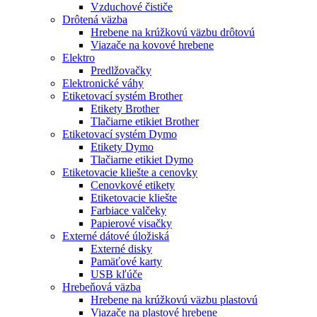
Vzduchové čističe
Drôtená väzba
Hrebene na krúžkovú väzbu drôtovú
Viazače na kovové hrebene
Elektro
Predlžovačky
Elektronické váhy
Etiketovací systém Brother
Etikety Brother
Tlačiarne etikiet Brother
Etiketovací systém Dymo
Etikety Dymo
Tlačiarne etikiet Dymo
Etiketovacie kliešte a cenovky
Cenovkové etikety
Etiketovacie kliešte
Farbiace valčeky
Papierové visačky
Externé dátové úložiská
Externé disky
Pamäťové karty
USB kľúče
Hrebeňová väzba
Hrebene na krúžkovú väzbu plastovú
Viazače na plastové hrebene