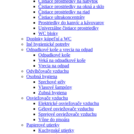
Čistiace prostriedky na nábytok
Čistiace prostriedky na okná a sklo
Čistiace prostriedky na riad
Čistiace ultrakoncentráty
Prostriedky do kanvíc a kávovarov
Univerzálne čistiace prostriedky
WC bloky
Doplnky kúpeľní a WC
Iné hygienické potreby
Odpadkové koše a vrecia na odpad
Odpadkové koše
Veká na odpadkové koše
Vrecia na odpad
Odvlhčovače vzduchu
Osobná hygiena
Sprchové gély
Vlasové šampóny
Zubná hygiena
Osviežovače vzduchu
Elektrické osviežovače vzduchu
Gélové osviežovače vzduchu
Sprejové osviežovače vzduchu
Vône do pisoára
Papierové utierky
Kuchynské utierky