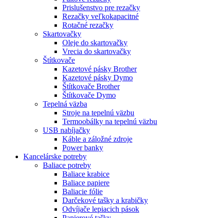
Prislušenstvo pre rezačky
Rezačky veľkokapacitné
Rotačné rezačky
Skartovačky
Oleje do skartovačky
Vrecia do skartovačky
Štítkovače
Kazetové pásky Brother
Kazetové pásky Dymo
Štítkovače Brother
Štítkovače Dymo
Tepelná väzba
Stroje na tepelnú väzbu
Termoobálky na tepelnú väzbu
USB nabíjačky
Káble a záložné zdroje
Power banky
Kancelárske potreby
Baliace potreby
Baliace krabice
Baliace papiere
Baliacie fólie
Darčekové tašky a krabičky
Odvíjače lepiacich pások
Papierové tašky