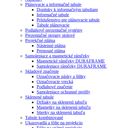
Plánovacie a informačné tabule
Doplnky k informačným tabuliam
Informačné tabule
Príslušenstvo pre plánovacie tabule
Tabule plánovacie
Podlahové prezentačné systémy
Prezentačné stojany stolové
Projekčné plátna
Nástenné plátna
Prenosné plátna
Samolepiace a magnetické rámčeky
Magnetické rámčeky DURAFRAME
Samolepiace rámčeky DURAFRAME
Skladové značenie
Označovacie pásky a štítky
Označovacie vrecká
Podlahové značenie
Samolepiace ochranné profily
Sklenené tabule
Držiaky na sklenenú tabuľu
Magnetky na sklenenú tabuľu
Stierky na sklenenú tabuľu
Tabule kombinované
Ukazovadlá a fólie na projekciu
Fólie na spätnú projekciu