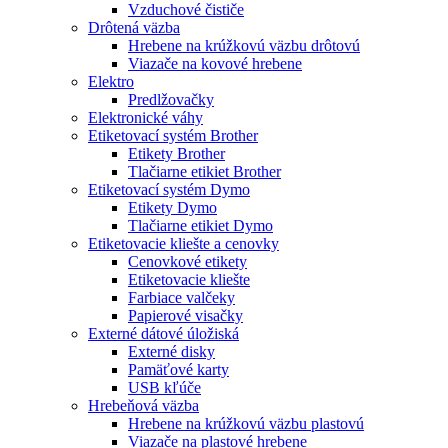
Vzduchové čističe
Drôtená väzba
Hrebene na krúžkovú väzbu drôtovú
Viazače na kovové hrebene
Elektro
Predlžovačky
Elektronické váhy
Etiketovací systém Brother
Etikety Brother
Tlačiarne etikiet Brother
Etiketovací systém Dymo
Etikety Dymo
Tlačiarne etikiet Dymo
Etiketovacie kliešte a cenovky
Cenovkové etikety
Etiketovacie kliešte
Farbiace valčeky
Papierové visačky
Externé dátové úložiská
Externé disky
Pamäťové karty
USB kľúče
Hrebeňová väzba
Hrebene na krúžkovú väzbu plastovú
Viazače na plastové hrebene