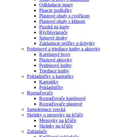
Odkladacie mapy
Písacie podložky
Plastové obaly s cvočkom
Plastové obaly s klipom
Puzdrá na karty
Rýchloviazače
Spisové dosky
Zakladacie prúžky a úchytky
Podpisové a triediace knihy a aktovky
Kartónové boxy
Plastové aktovky
Podpisové knihy
Triediace knihy
Pokladničky a kartotéky
Kartotéky
Pokladničky
Rozraďovače
Rozraďovače kartónové
Rozraďovače plastové
Samolepiace vrecká
Skrinky a menovky na kľúče
Menovky na kľúče
Skrinky na kľúče
Zakladače
Krúžkové zakladače