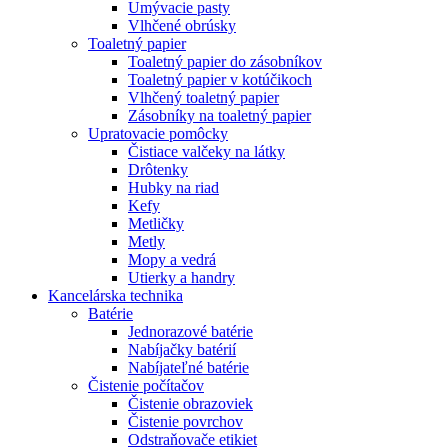
Umývacie pasty
Vlhčené obrúsky
Toaletný papier
Toaletný papier do zásobníkov
Toaletný papier v kotúčikoch
Vlhčený toaletný papier
Zásobníky na toaletný papier
Upratovacie pomôcky
Čistiace valčeky na látky
Drôtenky
Hubky na riad
Kefy
Metličky
Metly
Mopy a vedrá
Utierky a handry
Kancelárska technika
Batérie
Jednorazové batérie
Nabíjačky batérií
Nabíjateľné batérie
Čistenie počítačov
Čistenie obrazoviek
Čistenie povrchov
Odstraňovače etikiet