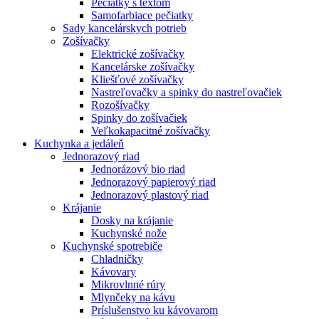
Pečiatky s textom
Samofarbiace pečiatky
Sady kancelárskych potrieb
Zošívačky
Elektrické zošívačky
Kancelárske zošívačky
Kliešťové zošívačky
Nastreľovačky a spinky do nastreľovačiek
Rozošívačky
Spinky do zošívačiek
Veľkokapacitné zošívačky
Kuchynka a jedáleň
Jednorazový riad
Jednorázový bio riad
Jednorazový papierový riad
Jednorazový plastový riad
Krájanie
Dosky na krájanie
Kuchynské nože
Kuchynské spotrebiče
Chladničky
Kávovary
Mikrovlnné rúry
Mlynčeky na kávu
Príslušenstvo ku kávovarom