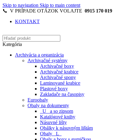
Skip to navigation
Skip to main content
📞 V PRÍPADE OTÁZOK VOLAJTE
0915 170 019
KONTAKT
Kategória
Archivácia a organizácia
Archivačné systémy
Archivačné boxy
Archivačné krabice
Archivačné spony
Laminované krabice
Plastové boxy
Zakladače na časopisy
Euroobaly
Obaly na dokumenty
_U_ a so zipsom
Katalógové knihy
Násuvné lišty
Obálky k násuvným lištám
Obaly _L_
Obaly a boxy s gumičkou