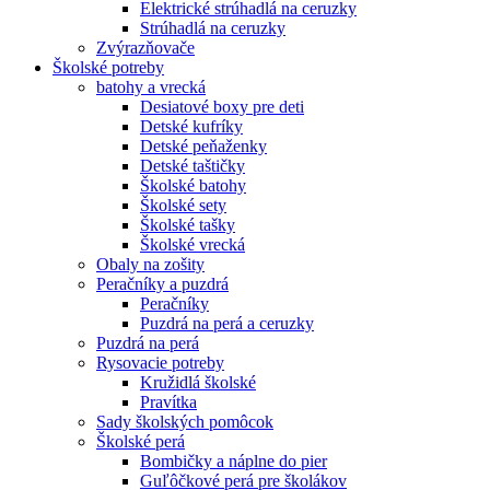
Elektrické strúhadlá na ceruzky
Strúhadlá na ceruzky
Zvýrazňovače
Školské potreby
batohy a vrecká
Desiatové boxy pre deti
Detské kufríky
Detské peňaženky
Detské taštičky
Školské batohy
Školské sety
Školské tašky
Školské vrecká
Obaly na zošity
Peračníky a puzdrá
Peračníky
Puzdrá na perá a ceruzky
Puzdrá na perá
Rysovacie potreby
Kružidlá školské
Pravítka
Sady školských pomôcok
Školské perá
Bombičky a náplne do pier
Guľôčkové perá pre školákov