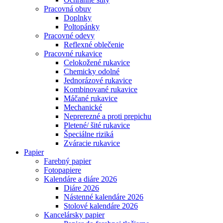
Pracovná obuv
Doplnky
Poltopánky
Pracovné odevy
Reflexné oblečenie
Pracovné rukavice
Celokožené rukavice
Chemicky odolné
Jednorázové rukavice
Kombinované rukavice
Máčané rukavice
Mechanické
Neprerezné a proti prepichu
Pletené/ šité rukavice
Špeciálne riziká
Zváracie rukavice
Papier
Farebný papier
Fotopapiere
Kalendáre a diáre 2026
Diáre 2026
Nástenné kalendáre 2026
Stolové kalendáre 2026
Kancelársky papier