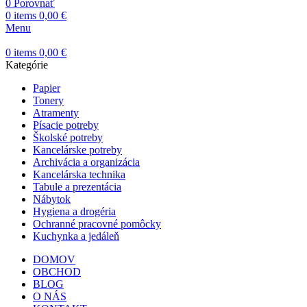
0
Porovnať
0
items
0,00
€
Menu
0
items
0,00
€
Kategórie
Papier
Tonery
Atramenty
Písacie potreby
Školské potreby
Kancelárske potreby
Archivácia a organizácia
Kancelárska technika
Tabule a prezentácia
Nábytok
Hygiena a drogéria
Ochranné pracovné pomôcky
Kuchynka a jedáleň
DOMOV
OBCHOD
BLOG
O NÁS