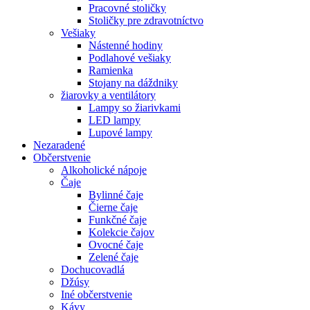
Pracovné stoličky
Stoličky pre zdravotníctvo
Vešiaky
Nástenné hodiny
Podlahové vešiaky
Ramienka
Stojany na dáždniky
žiarovky a ventilátory
Lampy so žiarivkami
LED lampy
Lupové lampy
Nezaradené
Občerstvenie
Alkoholické nápoje
Čaje
Bylinné čaje
Čierne čaje
Funkčné čaje
Kolekcie čajov
Ovocné čaje
Zelené čaje
Dochucovadlá
Džúsy
Iné občerstvenie
Kávy