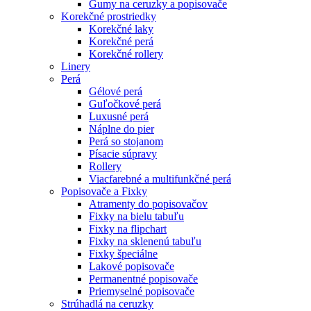
Gumy na ceruzky a popisovače
Korekčné prostriedky
Korekčné laky
Korekčné perá
Korekčné rollery
Linery
Perá
Gélové perá
Guľočkové perá
Luxusné perá
Náplne do pier
Perá so stojanom
Písacie súpravy
Rollery
Viacfarebné a multifunkčné perá
Popisovače a Fixky
Atramenty do popisovačov
Fixky na bielu tabuľu
Fixky na flipchart
Fixky na sklenenú tabuľu
Fixky špeciálne
Lakové popisovače
Permanentné popisovače
Priemyselné popisovače
Strúhadlá na ceruzky