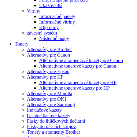
Ukazovadlá
Vitríny
Informačné panely
Informačné vitríny
Klip rámy
závesný systém
Nástenné mapy
Tonery
Alternatívy pre Brother
Alternatívy pre Canon
Alternatívne atramentové kazety pre Canon
Alternatívne tonerové kazety pre Canon
Alternatívy pre Epson
Alternatívy pre HP
Alternatívne atramentové kazety pre HP
Alternatívne tonerové kazety pre HP
Alternatívy pre Minolta
Alternatívy pre OKI
Alternatívy pre Samsung
Iné tlačové kazety
Ostatné tlačové kazety
Pásky do ihličkových tlačiarní
Pásky do písacích strojov
Tonery a atramenty Brother