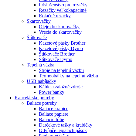
Prislušenstvo pre rezačky
Rezačky veľkokapacitné
Rotačné rezačky
Skartovačky
Oleje do skartovačky
Vrecia do skartovačky
Štítkovače
Kazetové pásky Brother
Kazetové pásky Dymo
Štítkovače Brother
Štítkovače Dymo
Tepelná väzba
Stroje na tepelnú väzbu
Termoobálky na tepelnú väzbu
USB nabíjačky
Káble a záložné zdroje
Power banky
Kancelárske potreby
Baliace potreby
Baliace krabice
Baliace papiere
Baliacie fólie
Darčekové tašky a krabičky
Odvíjače lepiacich pások
Papierové tašky