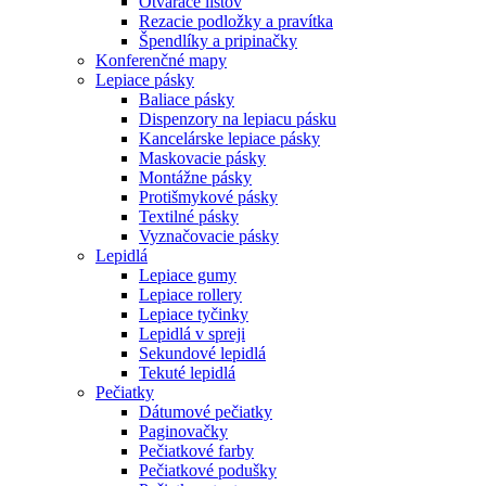
Otvárače listov
Rezacie podložky a pravítka
Špendlíky a pripinačky
Konferenčné mapy
Lepiace pásky
Baliace pásky
Dispenzory na lepiacu pásku
Kancelárske lepiace pásky
Maskovacie pásky
Montážne pásky
Protišmykové pásky
Textilné pásky
Vyznačovacie pásky
Lepidlá
Lepiace gumy
Lepiace rollery
Lepiace tyčinky
Lepidlá v spreji
Sekundové lepidlá
Tekuté lepidlá
Pečiatky
Dátumové pečiatky
Paginovačky
Pečiatkové farby
Pečiatkové podušky