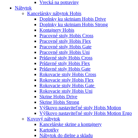
Vrecká na potraviny
Nábytok
Kancelársky nábytok Hobis
Doplnky ku skriniam Hobis Drive
Doplnky ku skriniam Hobis Strong
Kontajnery Hobis
Pracovné stoly Hobis Cross
Pracovné stoly Hobis Flex
Pracovné stoly Hobis Gate
Pracovné stoly Hobis Uni
Prídavné stoly Hobis Cross
Prídavné stoly Hobis Flex
Prídavné stoly Hobis Gate
Rokovacie stoly Hobis Cross
Rokovacie stoly Hobis Flex
Rokovacie stoly Hobis Gate
Rokovacie stoly Hobis Uni
Skrine Hobis Drive
Skrine Hobis Strong
Výškovo nastaviteľné stoly Hobis Motion
Výškovo nastaviteľné stoly Hobis Motion Ergo
Kovový nábytok
Kancelárske skrine a kontajnery
Kartotéky
Nábytok do dielne a skladu