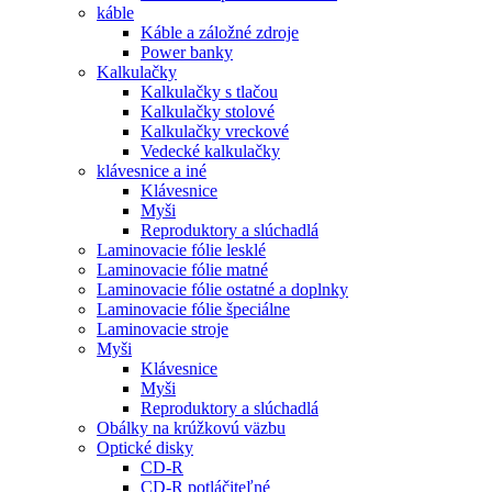
káble
Káble a záložné zdroje
Power banky
Kalkulačky
Kalkulačky s tlačou
Kalkulačky stolové
Kalkulačky vreckové
Vedecké kalkulačky
klávesnice a iné
Klávesnice
Myši
Reproduktory a slúchadlá
Laminovacie fólie lesklé
Laminovacie fólie matné
Laminovacie fólie ostatné a doplnky
Laminovacie fólie špeciálne
Laminovacie stroje
Myši
Klávesnice
Myši
Reproduktory a slúchadlá
Obálky na krúžkovú väzbu
Optické disky
CD-R
CD-R potláčiteľné