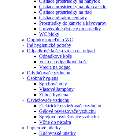
Čistiace prostriedky na nábytok
Čistiace prostriedky na okná a sklo
Čistiace prostriedky na riad
Čistiace ultrakoncentráty
Prostriedky do kanvíc a kávovarov
Univerzálne čistiace prostriedky
WC bloky
Doplnky kúpeľní a WC
Iné hygienické potreby
Odpadkové koše a vrecia na odpad
Odpadkové koše
Veká na odpadkové koše
Vrecia na odpad
Odvlhčovače vzduchu
Osobná hygiena
Sprchové gély
Vlasové šampóny
Zubná hygiena
Osviežovače vzduchu
Elektrické osviežovače vzduchu
Gélové osviežovače vzduchu
Sprejové osviežovače vzduchu
Vône do pisoára
Papierové utierky
Kuchynské utierky