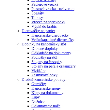
Papierové vrecká
Plastové vrecká s uzáverom
Špagáty
Tubusy
Vrecká na sprievodky
Výplň do krabíc
Dierovačky na papier
Kancelárske dierovačky
Veľkokapacitné dierovačky
Doplnky na kancelársky stôl
Drôtené doplnky
Odkladače na dokumenty
Podložky na stôl
Stojany na časopisy
Stojany na perá a organizéry
Vizitkáre
Zásuvkové boxy
Drobné kancelárske potreby
Gumičky
Kancelárske spony
Klipy na dokumenty
Lupy
Nožnice
Odlamovacie nože