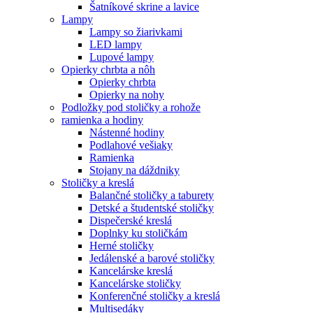
Šatníkové skrine a lavice
Lampy
Lampy so žiarivkami
LED lampy
Lupové lampy
Opierky chrbta a nôh
Opierky chrbta
Opierky na nohy
Podložky pod stoličky a rohože
ramienka a hodiny
Nástenné hodiny
Podlahové vešiaky
Ramienka
Stojany na dáždniky
Stoličky a kreslá
Balančné stoličky a taburety
Detské a študentské stoličky
Dispečerské kreslá
Doplnky ku stoličkám
Herné stoličky
Jedálenské a barové stoličky
Kancelárske kreslá
Kancelárske stoličky
Konferenčné stoličky a kreslá
Multisedáky