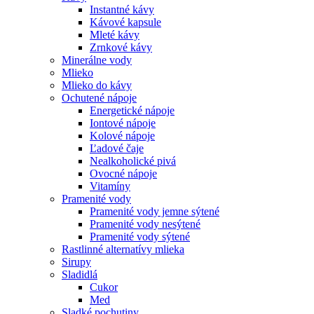
Instantné kávy
Kávové kapsule
Mleté kávy
Zrnkové kávy
Minerálne vody
Mlieko
Mlieko do kávy
Ochutené nápoje
Energetické nápoje
Iontové nápoje
Kolové nápoje
Ľadové čaje
Nealkoholické pivá
Ovocné nápoje
Vitamíny
Pramenité vody
Pramenité vody jemne sýtené
Pramenité vody nesýtené
Pramenité vody sýtené
Rastlinné alternatívy mlieka
Sirupy
Sladidlá
Cukor
Med
Sladké pochutiny