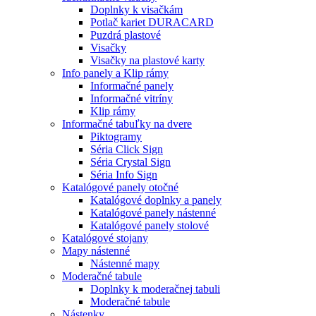
Doplnky k visačkám
Potlač kariet DURACARD
Puzdrá plastové
Visačky
Visačky na plastové karty
Info panely a Klip rámy
Informačné panely
Informačné vitríny
Klip rámy
Informačné tabuľky na dvere
Piktogramy
Séria Click Sign
Séria Crystal Sign
Séria Info Sign
Katalógové panely otočné
Katalógové doplnky a panely
Katalógové panely nástenné
Katalógové panely stolové
Katalógové stojany
Mapy nástenné
Nástenné mapy
Moderačné tabule
Doplnky k moderačnej tabuli
Moderačné tabule
Nástenky