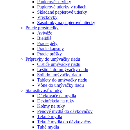
Papierové servítky
Papierové utierky v roliach
Skladané papierové utierky
Vreckovky
Zásobníky na papierové utierky
Pracie prostriedky
Aviváže
Bielidlá
Pracie gély
Pracie kapsuly
Pracie prášky
Prípravky do umývačky riadu
Čističe umývačky riadu
Leštidlá do umývačky riadu
Soli do umývačky riadu
Tablety do umývačky riadu
Vône do umývačky riadu
Starostlivosť o ruky
Dávkovače na mydlá
Dezinfekcia na ruky
Krémy na ruky
Penové mydlá do dávkovačov
Tekuté mydlá
Tekuté mydlá do dávkovačov
Tuhé mydlá