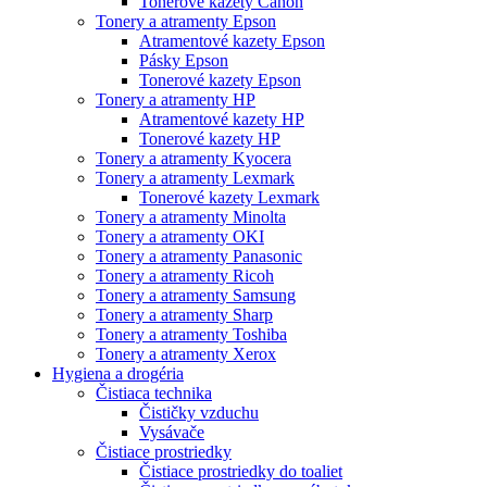
Tonerové kazety Canon
Tonery a atramenty Epson
Atramentové kazety Epson
Pásky Epson
Tonerové kazety Epson
Tonery a atramenty HP
Atramentové kazety HP
Tonerové kazety HP
Tonery a atramenty Kyocera
Tonery a atramenty Lexmark
Tonerové kazety Lexmark
Tonery a atramenty Minolta
Tonery a atramenty OKI
Tonery a atramenty Panasonic
Tonery a atramenty Ricoh
Tonery a atramenty Samsung
Tonery a atramenty Sharp
Tonery a atramenty Toshiba
Tonery a atramenty Xerox
Hygiena a drogéria
Čistiaca technika
Čističky vzduchu
Vysávače
Čistiace prostriedky
Čistiace prostriedky do toaliet