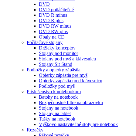
DVD
DVD potláčiteľné
DVD R mínus
DVD R plus
DVD RW mínus
DVD RW plus
Obaly na CD
Počítačové stojany
Držiaky konceptov
Stojany pod monitor
Stojany pod myš a klávesnicu
Stojany Sit-Stand
Podložky a opierky zápästia
Opierky zápästia pre myš
Opierky zápästia pred klávesnicu
Podložky pod myš
Príslušenstvo k notebookom
Batohy na notebook
Bezpečnostné filtre na obrazovku
Stojany na notebook
Stojany na tablet
Tašky na notebook
Výškovo nastaviteľné stoly pre notebook
Rezačky
Pákové rezačky