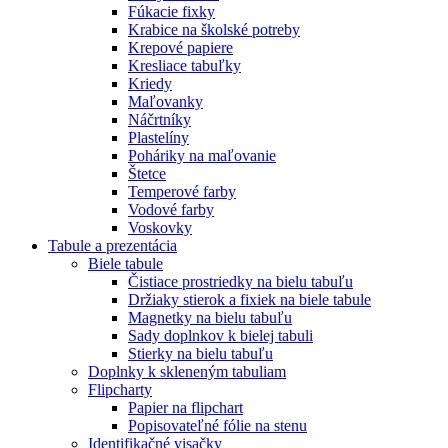
Fúkacie fixky
Krabice na školské potreby
Krepové papiere
Kresliace tabuľky
Kriedy
Maľovanky
Náčrtníky
Plastelíny
Poháriky na maľovanie
Štetce
Temperové farby
Vodové farby
Voskovky
Tabule a prezentácia
Biele tabule
Čistiace prostriedky na bielu tabuľu
Držiaky stierok a fixiek na biele tabule
Magnetky na bielu tabuľu
Sady doplnkov k bielej tabuli
Stierky na bielu tabuľu
Doplnky k skleneným tabuliam
Flipcharty
Papier na flipchart
Popisovateľné fólie na stenu
Identifikačné visačky