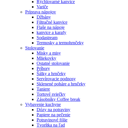
Rýchlovarné kanvice
Variče
Príprava nápojov
Džbány
Filtračné kanvice
Flaše na nápoje
kanvice a karafy
Sodastream
Termosky a termohrnčeky
Stolovanie
Misky a misy
Mliekovky
Ostatné stolovanie
Príbory
Šálky a hrnčeky
Servírovacie podnosy
Sklenené poháre a hrnčeky
Taniere
Tortové sviečky
Zásobníky Coffee break
Vybavenie kuchyne
Dózy na potraviny
Papiere na pečenie
Potravinové fólie
Tvorítka na ľad