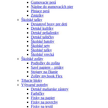
Gumovacie perá
Náplne do gumovacích pier
Plniace perá
Zmizíky
Školské tašky
Desiatové boxy pre deti
Detské kufríky
Detské peňaženky
Detské taštičky
Školské batohy
Školské sety
Školské tašky
Školské vrecká
Školské zošity
Podložky do zošita
Savé papiere – pijáky
Stojany na čítanie
Zošity my.book Flex
Trhacie bloky
Výtvarné potreby
Detské maliarske zástery
Farbičky
Fixky na papier
Fixky na povrchy
Fixky na textil