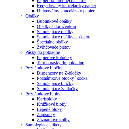
Papier do farebnej tlačiarne
Recyklovaný kancelársky papier
Univerzálny kancelársky papier
Obálky
Bublinkové obálky
Obálky s doručenkou
Samolepiace obálky
Samolepiace obálky s páskou
Špeciálne obálky
Zvlhčovače prstov
Pásky do pokladne
Papierové kotúčiky
Termo pásky do pokladne
Poznámkové bločky
Dispenzory na Z-bločky
Poznámkové bločky `kocka`
Samolepiace bločky
Samolepiace Z-bločky
Poznámkové bloky
Karisbloky
Krúžkové bloky
Lepené bloky
Zápisníky
Záznamové knihy
Samolepiace etikety