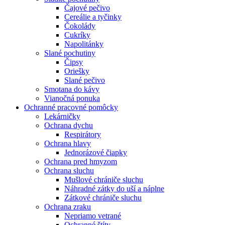
Čajové pečivo
Cereálie a tyčinky
Čokolády
Cukríky
Napolitánky
Slané pochutiny
Čipsy
Oriešky
Slané pečivo
Smotana do kávy
Vianočná ponuka
Ochranné pracovné pomôcky
Lekárničky
Ochrana dychu
Respirátory
Ochrana hlavy
Jednorázové čiapky
Ochrana pred hmyzom
Ochrana sluchu
Mušlové chrániče sluchu
Náhradné zátky do uší a náplne
Zátkové chrániče sluchu
Ochrana zraku
Nepriamo vetrané
Ochranné štíty