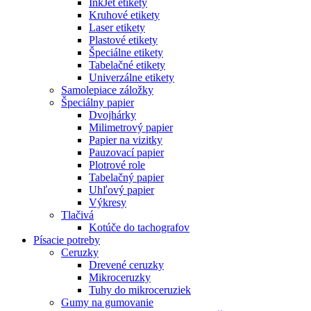
InkJet etikety
Kruhové etikety
Laser etikety
Plastové etikety
Špeciálne etikety
Tabelačné etikety
Univerzálne etikety
Samolepiace záložky
Špeciálny papier
Dvojhárky
Milimetrový papier
Papier na vizitky
Pauzovací papier
Plotrové role
Tabelačný papier
Uhľový papier
Výkresy
Tlačivá
Kotúče do tachografov
Písacie potreby
Ceruzky
Drevené ceruzky
Mikroceruzky
Tuhy do mikroceruziek
Gumy na gumovanie